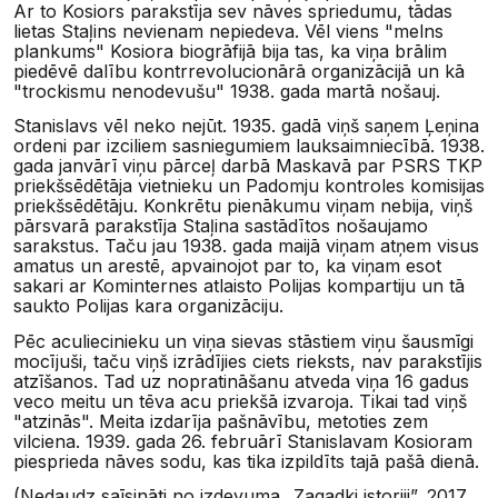
Ar to Kosiors parakstīja sev nāves spriedumu, tādas
lietas Staļins nevienam nepiedeva. Vēl viens "melns
plankums" Kosiora biogrāfijā bija tas, ka viņa brālim
piedēvē dalību kontrrevolucionārā organizācijā un kā
"trockismu nenodevušu" 1938. gada martā nošauj.
Stanislavs vēl neko nejūt. 1935. gadā viņš saņem Ļeņina
ordeni par izciliem sasniegumiem lauksaimniecībā. 1938.
gada janvārī viņu pārceļ darbā Maskavā par PSRS TKP
priekšsēdētāja vietnieku un Padomju kontroles komisijas
priekšsēdētāju. Konkrētu pienākumu viņam nebija, viņš
pārsvarā parakstīja Staļina sastādītos nošaujamo
sarakstus. Taču jau 1938. gada maijā viņam atņem visus
amatus un arestē, apvainojot par to, ka viņam esot
sakari ar Kominternes atlaisto Polijas kompartiju un tā
saukto Polijas kara organizāciju.
Pēc aculiecinieku un viņa sievas stāstiem viņu šausmīgi
mocījuši, taču viņš izrādījies ciets rieksts, nav parakstījis
atzīšanos. Tad uz nopratināšanu atveda viņa 16 gadus
veco meitu un tēva acu priekšā izvaroja. Tikai tad viņš
"atzinās". Meita izdarīja pašnāvību, metoties zem
vilciena. 1939. gada 26. februārī Stanislavam Kosioram
piesprieda nāves sodu, kas tika izpildīts tajā pašā dienā.
(Nedaudz saīsināti no izdevuma „Zagadki istoriji”, 2017.