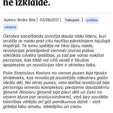
ne izklaide.
Autors: Ilmārs Bite |
03/28/2017
|
|
Tulkojumi
politika
vēsture
Oktobra sacelšanās izvirzīja daudz tādu līderu, kuri
izcēlās ar naidu pret citu tautību pārstāvjiem bijušajā
Impērijā. Te lomu spēlēja ne tikai šķiru naids,
revolūcijas priekšplānā vienmēr izvirza pašas
sliktākās cilvēka īpašības, jo tad pie varas nokļūst
personas, kas tādā vai citā veidā ir tikušas
apspiestas un revolūcijas tām ir atriebes laiks.
Polis Staņislavs Kosiors no vienas puses bija tipisks
strādnieks, kas revolūcijā iesaistījās nākotnes gaišo
ideālu dēļ. No otras puses, viņa dalība revolūcijā bija
personīgu iemeslu komplekss: piedzimis daudzbērnu
ģimenē (Kosioru ģimenē bija pieci dēli un četri no
viņiem kļuva par revolucionāriem), viņš bez sociālās
taisnības vēlējās arī gūt panākumus dzīvē - viņš
gribēja labu amatu, labklājību un cieņu.