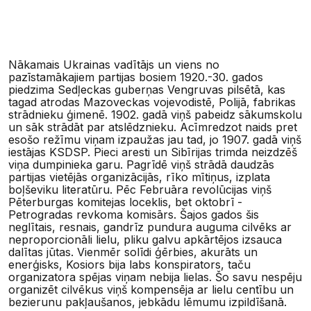
Nākamais Ukrainas vadītājs un viens no
pazīstamākajiem partijas bosiem 1920.-30. gados
piedzima Sedļeckas guberņas Vengruvas pilsētā, kas
tagad atrodas Mazoveckas vojevodistē, Polijā, fabrikas
strādnieku ģimenē. 1902. gadā viņš pabeidz sākumskolu
un sāk strādāt par atslēdznieku. Acīmredzot naids pret
esošo režīmu viņam izpaužas jau tad, jo 1907. gadā viņš
iestājas KSDSP. Pieci aresti un Sibīrijas trimda neizdzēš
viņa dumpinieka garu. Pagrīdē viņš strādā daudzās
partijas vietējās organizācijās, rīko mītiņus, izplata
boļševiku literatūru. Pēc Februāra revolūcijas viņš
Pēterburgas komitejas loceklis, bet oktobrī -
Petrogradas revkoma komisārs. Šajos gados šis
neglītais, resnais, gandrīz pundura auguma cilvēks ar
neproporcionāli lielu, pliku galvu apkārtējos izsauca
dalītas jūtas. Vienmēr solīdi ģērbies, akurāts un
enerģisks, Kosiors bija labs konspirators, taču
organizatora spējas viņam nebija lielas. Šo savu nespēju
organizēt cilvēkus viņš kompensēja ar lielu centību un
bezierunu pakļaušanos, jebkādu lēmumu izpildīšanā.