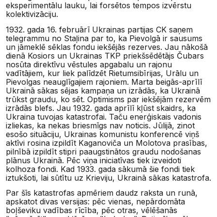
eksperimentālu lauku, lai forsētos tempos izvērstu
kolektivizāciju.
1932. gada 16. februārī Ukrainas partijas CK saņem
telegrammu no Staļina par to, ka Pievolgā ir sausums
un jāmeklē sēklas fondu iekšējās rezerves. Jau nākošā
dienā Kosiors un Ukrainas TKP priekšsēdētājs Čubars
nosūta direktīvu vēstules apgabalu un rajonu
vadītājiem, kur liek palīdzēt Rietumsibīrijas, Urālu un
Pievolgas neauglīgajiem rajoniem. Marta beigās-aprīlī
Ukrainā sākas sējas kampaņa un izrādās, ka Ukrainā
trūkst graudu, ko sēt. Optimisms par iekšējām rezervēm
izrādās blefs. Jau 1932. gada aprīlī kļūst skaidrs, ka
Ukraina tuvojas katastrofai. Taču enerģiskais vadonis
izliekas, ka nekas briesmīgs nav noticis. Jūlijā, zinot
esošo situāciju, Ukrainas komunistu konferencē viņš
aktīvi rosina izpildīt Kaganoviča un Molotova prasības,
pilnībā izpildīt stipri paaugstinātos graudu nodošanas
plānus Ukrainā. Pēc viņa iniciatīvas tiek izveidoti
kolhoza fondi. Kad 1933. gada sākumā šie fondi tiek
iztukšoti, lai sūtītu uz Krieviju, Ukrainā sākas katastrofa.
Par šīs katastrofas apmēriem daudz raksta un runā,
apskatot divas versijas: pēc vienas, nepārdomāta
boļševiku vadības rīcība, pēc otras, vēlēšanās