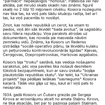
"pārmācīt" nepakļāvīgos "hoholus". Patiesība vēl nav
atklāta, pat mirušo skaits skaidri nav zināms: figurē
skaitļi no 2 līdz 10 miļjoniem cilvēku. Kosiora noziegums
nav tikai tas, ka viņš pats šādu situāciju radīja, bet arī
tas, ka viņš pacentās to noslēpt.
Zinot, kas notiek republikā un cerot, ka viņam to
piedos, viņš ātri sāk likvidēt "bada avotus", lai saglabātu
savu līdera reputāciju. Viņa paraksts atrodas uz
dokumentiem, kas noveda pie masveida nāvēm
zemnieku vidū. Zināms, ka Kosiors un Redenss
izstrādāja "sociāli-operatīvo plānu, lai likvidētu kulaku
un petļuroviešu kontrrevolucionārās ligzdas" Kijevas,
Čerņigovas, Dņepropetrovskas, Harkovas apgabalos.
Kosiors bija "troiku" sastāvā, kas veidoja nošaujamo
sarakstus, pēc viņa pavēles tika nošauti desmitiem
tūkstoši bezpajumtnieki, kuri ar savu izskatu "bojāja
plaukstošās republikas skatu". Var teikt, ka "Ukrainas
projekts" bija pēdējais lielākais "sasniegums" Kosiora
karjerā. Tālāk viss gāja uz leju, kaut arī viņš pats to
nesaprata.
1934. gadā Kosiors un Čubars griezās pie Sergeja
Kirova ar ierosinājumu atcelt no amata Staļinu. Kirovs,
ne tikai atsacījās, bet par to paziņoja pašam Staļinam.