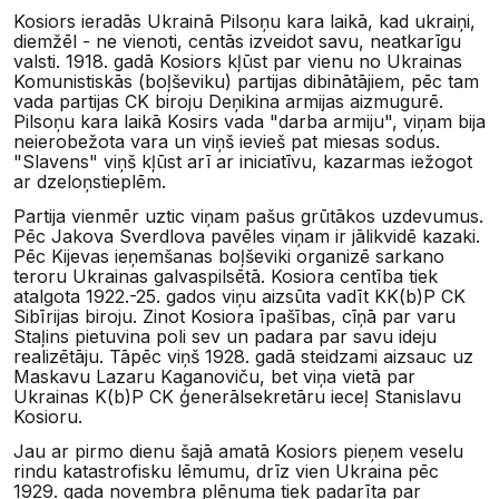
Kosiors ieradās Ukrainā Pilsoņu kara laikā, kad ukraiņi,
diemžēl - ne vienoti, centās izveidot savu, neatkarīgu
valsti. 1918. gadā Kosiors kļūst par vienu no Ukrainas
Komunistiskās (boļševiku) partijas dibinātājiem, pēc tam
vada partijas CK biroju Deņikina armijas aizmugurē.
Pilsoņu kara laikā Kosirs vada "darba armiju", viņam bija
neierobežota vara un viņš ievieš pat miesas sodus.
"Slavens" viņš kļūst arī ar iniciatīvu, kazarmas iežogot
ar dzeloņstieplēm.
Partija vienmēr uztic viņam pašus grūtākos uzdevumus.
Pēc Jakova Sverdlova pavēles viņam ir jālikvidē kazaki.
Pēc Kijevas ieņemšanas boļševiki organizē sarkano
teroru Ukrainas galvaspilsētā. Kosiora centība tiek
atalgota 1922.-25. gados viņu aizsūta vadīt KK(b)P CK
Sibīrijas biroju. Zinot Kosiora īpašības, cīņā par varu
Staļins pietuvina poli sev un padara par savu ideju
realizētāju. Tāpēc viņš 1928. gadā steidzami aizsauc uz
Maskavu Lazaru Kaganoviču, bet viņa vietā par
Ukrainas K(b)P CK ģenerālsekretāru ieceļ Stanislavu
Kosioru.
Jau ar pirmo dienu šajā amatā Kosiors pieņem veselu
rindu katastrofisku lēmumu, drīz vien Ukraina pēc
1929. gada novembra plēnuma tiek padarīta par