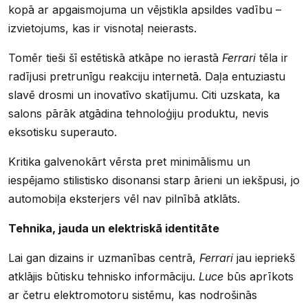
kopā ar apgaismojuma un vējstikla apsildes vadību –
izvietojums, kas ir visnotaļ neierasts.
Tomēr tieši šī estētiskā atkāpe no ierastā
Ferrari
tēla ir
radījusi pretrunīgu reakciju internetā. Daļa entuziastu
slavē drosmi un inovatīvo skatījumu. Citi uzskata, ka
salons pārāk atgādina tehnoloģiju produktu, nevis
eksotisku superauto.
Kritika galvenokārt vērsta pret minimālismu un
iespējamo stilistisko disonansi starp ārieni un iekšpusi, jo
automobiļa eksterjers vēl nav pilnībā atklāts.
Tehnika, jauda un elektriskā identitāte
Lai gan dizains ir uzmanības centrā,
Ferrari
jau iepriekš
atklājis būtisku tehnisko informāciju.
Luce
būs aprīkots
ar četru elektromotoru sistēmu, kas nodrošinās