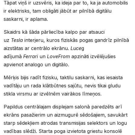
Tāpat viņš ir uzsvēris, ka ideja par to, ka ja automobilis
ir elektrisks, tam obligāti jābūt ar pilnībā digitālu
saskarni, ir aplama.
Skaidrs kā šāda pārliecība kalpo par atsauci
uz
Tesla
interjeru, kuros fiziskās pogas gandrīz pilnībā
aizstātas ar centrālo ekrānu.
Luce
g
adījumā
Ferrari
un
LoveFrom
apzināti izvēlējušies
apvienot analogo un digitālo.
Mērķis bijis radīt fizisku, taktilu saskarni, kas iesaista
vadītāju un rada klātbūtnes sajūtu, nevis tikai gludu
stikla virsmu ar izvēlnēm vairākos līmeņos.
Papildus centrālajam displejam salonā paredzēts arī
ekrāns pasažierim un aizmugurē sēdošajiem, savukārt
starp sēdekļiem atrodas transmisijas selektors un logu
vadības slēdži. Starta poga izvietota griestu konsolē