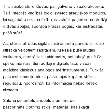
Trīs spieķu stūre kļuvusi par galveno vizuālo akcentu.
Tajā integrēti vadības bloki izvietoti atsevišķos moduļos,
lai saglabātu dizaina tīrību, savukārt pagrieziena rādītāji
ir divas apaļas, sudraba krāsas pogas, kas iestrādātas
pašā stūrē.
Aiz stūres atrodas digitāls instrumentu panelis ar retro
stilistikā veidotiem rādītājiem. Kreisajā pusē jaudas
indikators, centrā liels spidometrs, bet labajā pusē G-
spēku mērītājs. Šie rādītāji ir digitāli, taču vizuāli
atgādina klasiskus analogos mērinstrumentus. Turklāt
pats instrumentu bloks pārvietojas kopā ar stūres
regulāciju, nodrošinot, ka informācija nekad netiek
aizsegta.
Salonā izmantots anodēts alumīnijs un
pastiprināts
Corning
stikls, materiāli, kas skaidri