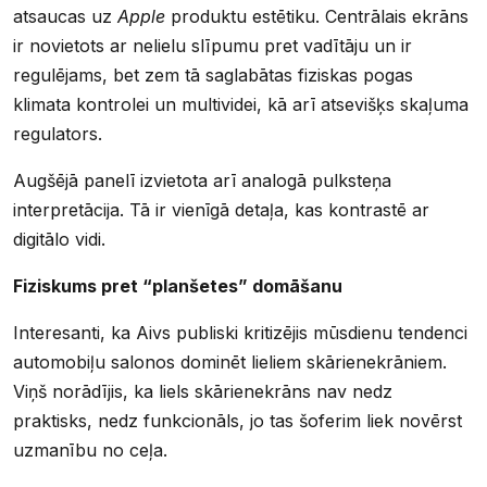
atsaucas uz
Apple
produktu estētiku. Centrālais ekrāns
ir novietots ar nelielu slīpumu pret vadītāju un ir
regulējams, bet zem tā saglabātas fiziskas pogas
klimata kontrolei un multividei, kā arī atsevišķs skaļuma
regulators.
Augšējā panelī izvietota arī analogā pulksteņa
interpretācija. Tā ir vienīgā detaļa, kas kontrastē ar
digitālo vidi.
Fiziskums pret “planšetes” domāšanu
Interesanti, ka Aivs publiski kritizējis mūsdienu tendenci
automobiļu salonos dominēt lieliem skārienekrāniem.
Viņš norādījis, ka liels skārienekrāns nav nedz
praktisks, nedz funkcionāls, jo tas šoferim liek novērst
uzmanību no ceļa.