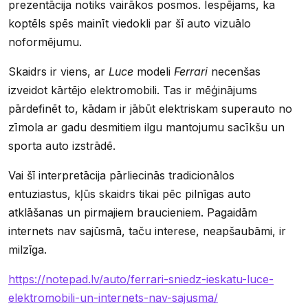
prezentācija notiks vairākos posmos. Iespējams, ka
koptēls spēs mainīt viedokli par šī auto vizuālo
noformējumu.
Skaidrs ir viens, ar
Luce
modeli
Ferrari
necenšas
izveidot kārtējo elektromobili. Tas ir mēģinājums
pārdefinēt to, kādam ir jābūt elektriskam superauto no
zīmola ar gadu desmitiem ilgu mantojumu sacīkšu un
sporta auto izstrādē.
Vai šī interpretācija pārliecinās tradicionālos
entuziastus, kļūs skaidrs tikai pēc pilnīgas auto
atklāšanas un pirmajiem braucieniem. Pagaidām
internets nav sajūsmā, taču interese, neapšaubāmi, ir
milzīga.
https://notepad.lv/auto/ferrari-sniedz-ieskatu-luce-
elektromobili-un-internets-nav-sajusma/