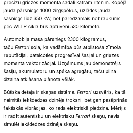
precīzu griezes momenta sadali katram ritenim. Kopējā
jauda pārsniegs 1000 zirgspēkus, uzlādes jauda
sasniegs līdz 350 kW, bet paredzamais nobraukums
pēc WLTP cikla būs aptuveni 530 kilometri.
Automobiļa masa pārsniegs 2300 kilogramus,
taču
Ferrari
sola, ka vadāmība būs atbilstoša zīmola
reputācijai, pateicoties progresīvai šasijai un griezes
momenta vektorizācijai. Uzņēmums jau demonstrējis
šasiju, akumulatoru un spēka agregātu, taču pilna
dizaina atklāšana plānota vēlāk.
Būtiska detaļa ir skaņas sistēma.
Ferrari
uzsvēris, ka tā
neimitēs iekšdedzes dzinēja troksni, bet gan pastiprinās
faktiskās vibrācijas, ko rada elektriskā piedziņa. Mērķis
ir radīt autentisku un elektrisku
Ferrari
skaņu, nevis
simulēt iekšdedzes dzinēja skaņu.