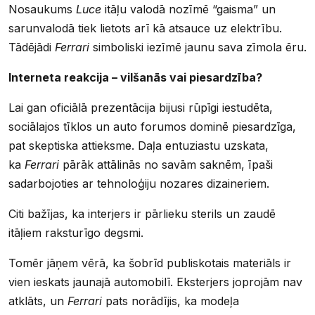
Nosaukums
Luce
itāļu valodā nozīmē “gaisma” un
sarunvalodā tiek lietots arī kā atsauce uz elektrību.
Tādējādi
Ferrari
simboliski iezīmē jaunu sava zīmola ēru.
Interneta reakcija – vilšanās vai piesardzība?
Lai gan oficiālā prezentācija bijusi rūpīgi iestudēta,
sociālajos tīklos un auto forumos dominē piesardzīga,
pat skeptiska attieksme. Daļa entuziastu uzskata,
ka
Ferrari
pārāk attālinās no savām saknēm, īpaši
sadarbojoties ar tehnoloģiju nozares dizaineriem.
Citi bažījas, ka interjers ir pārlieku sterils un zaudē
itāļiem raksturīgo degsmi.
Tomēr jāņem vērā, ka šobrīd publiskotais materiāls ir
vien ieskats jaunajā automobilī. Eksterjers joprojām nav
atklāts, un
Ferrari
pats norādījis, ka modeļa