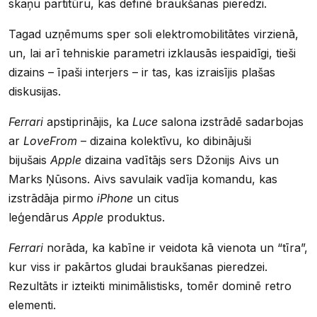
skaņu partitūru, kas definē braukšanas pieredzi.
Tagad uzņēmums sper soli elektromobilitātes virzienā,
un, lai arī tehniskie parametri izklausās iespaidīgi, tieši
dizains – īpaši interjers – ir tas, kas izraisījis plašas
diskusijas.
Ferrari
apstiprinājis, ka
Luce
salona izstrādē sadarbojas
ar
LoveFrom
– dizaina kolektīvu, ko dibinājuši
bijušais
Apple
dizaina vadītājs sers Džonijs Aivs un
Marks Ņūsons. Aivs savulaik vadīja komandu, kas
izstrādāja pirmo
iPhone
un citus
leģendārus
Apple
produktus.
Ferrari
norāda, ka kabīne ir veidota kā vienota un “tīra”,
kur viss ir pakārtos gludai braukšanas pieredzei.
Rezultāts ir izteikti minimālistisks, tomēr dominē retro
elementi.