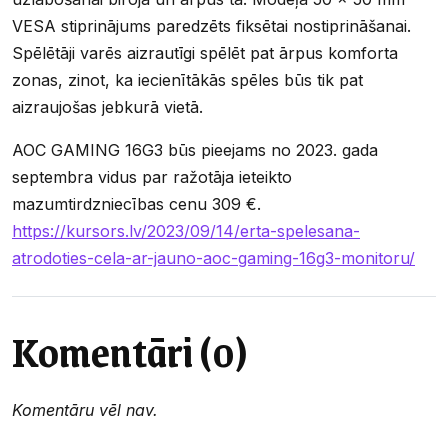
VESA stiprinājums paredzēts fiksētai nostiprināšanai.
Spēlētāji varēs aizrautīgi spēlēt pat ārpus komforta
zonas, zinot, ka iecienītākās spēles būs tik pat
aizraujošas jebkurā vietā.
AOC GAMING 16G3 būs pieejams no 2023. gada
septembra vidus par ražotāja ieteikto
mazumtirdzniecības cenu 309 €.
https://kursors.lv/2023/09/14/erta-spelesana-
atrodoties-cela-ar-jauno-aoc-gaming-16g3-monitoru/
Komentāri (0)
Komentāru vēl nav.