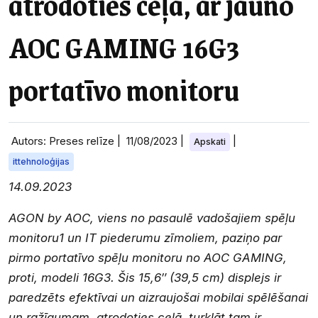
atrodoties ceļā, ar jauno
AOC GAMING 16G3
portatīvo monitoru
Autors: Preses relīze |
11/08/2023
|
|
Apskati
ittehnoloģijas
14.09.2023
AGON by AOC, viens no pasaulē vadošajiem spēļu
monitoru1 un IT piederumu zīmoliem, paziņo par
pirmo portatīvo spēļu monitoru no AOC GAMING,
proti, modeli 16G3. Šis 15,6″ (39,5 cm) displejs ir
paredzēts efektīvai un aizraujošai mobilai spēlēšanai
un ražīgumam, atrodoties ceļā, turklāt tam ir