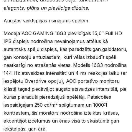
elegants, plāns un pievilcīgs dizains.
Augstas veiktspējas risinājums spēlēm
Modeļa AOC GAMING 16G3 pievilcīgais 15,6″ Full HD
IPS displejs nodrošina nevainojamus attēlus kā
autentisks spēļu displejs, kas paredzēts gan galddatoru,
gan konsoļu entuziastiem, kuri vēlas izbaudīt spēli
neatkarīgi no atrašanās vietas. Modelis 16G3 nodrošina
144 Hz atsvaidzes intensitāti un 4 ms reakcijas laiku (ar
iespējotu Overdrive opciju), AOC portatīvo monitoru
klāstā tagad piedāvājot augsto atsvaidzes intensitāti, pie
kuras pieraduši pieredzējuši spēlētāji. Pateicoties
iespaidīgajam 250 cd/m² spilgtumam un 1000:1
kontrastam, šis monitors nodrošina izteiktas krāsas,
akcentējot izcēlumus un ēnas visā to skaistumā gan
iekštelpās, gan ārā.