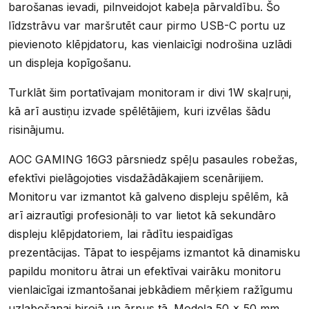
barošanas ievadi, pilnveidojot kabeļa pārvaldību. Šo
līdzstrāvu var maršrutēt caur pirmo USB-C portu uz
pievienoto klēpjdatoru, kas vienlaicīgi nodrošina uzlādi
un displeja kopīgošanu.
Turklāt šim portatīvajam monitoram ir divi 1W skaļruņi,
kā arī austiņu izvade spēlētājiem, kuri izvēlas šādu
risinājumu.
AOC GAMING 16G3 pārsniedz spēļu pasaules robežas,
efektīvi pielāgojoties visdažādākajiem scenārijiem.
Monitoru var izmantot kā galveno displeju spēlēm, kā
arī aizrautīgi profesionāļi to var lietot kā sekundāro
displeju klēpjdatoriem, lai rādītu iespaidīgas
prezentācijas. Tāpat to iespējams izmantot kā dinamisku
papildu monitoru ātrai un efektīvai vairāku monitoru
vienlaicīgai izmantošanai jebkādiem mērķiem ražīgumu
uzlabošanai birojā un ārpus tā. Modeļa 50 x 50 mm