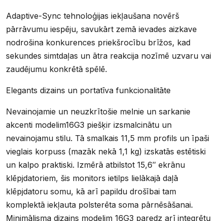
Adaptive-Sync tehnoloģijas iekļaušana novērš
pārrāvumu iespēju, savukārt zemā ievades aizkave
nodrošina konkurences priekšrocību brīžos, kad
sekundes simtdaļas un ātra reakcija nozīmē uzvaru vai
zaudējumu konkrētā spēlē.
Elegants dizains un portatīva funkcionalitāte
Nevainojamie un neuzkrītošie melnie un sarkanie
akcenti modelim16G3 piešķir izsmalcinātu un
nevainojamu stilu. Tā smalkais 11,5 mm profils un īpaši
vieglais korpuss (mazāk nekā 1,1 kg) izskatās estētiski
un kalpo praktiski. Izmērā atbilstot 15,6″ ekrānu
klēpjdatoriem, šis monitors ietilps lielākajā daļā
klēpjdatoru somu, kā arī papildu drošībai tam
komplektā iekļauta polsterēta soma pārnēsāšanai.
Minimālisma dizains modelim 16G3 paredz arī integrētu