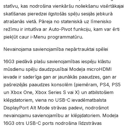
statīvu, kas nodrošina vienkāršu noliekšanu visērtākajai
skatīšanas pieredzei ilgstošās spēļu sesijās jebkurā
atrašanās vietā. Pāreja no stateniskā uz līmenisko
režīmu ir intuitīva ar Auto-Pivot funkciju, kam var ērti
piekļūt caur i-Menu programmatūru.
Nevainojama savienojamība nepārtrauktai spēlei
16G3 piedāvā plašu savienojamības iespēju klāstu
mūsdienu spēļu daudzpusībai Modeļa microHDMI
ievade ir saderīga gan ar jaunākās paaudzes, gan ar
pašreizējās paaudzes konsolēm (piemēram, PS4, PS5
un Xbox One, Xbox Series S vai X) un atbilstošiem
klēpjdatoriem, viena no USB-C ievadēmatbalsta
DisplayPort Alt Mode strāvas padevi, nodrošinot
nevainojamu savienojamību ar klēpjdatoriem. Modeļa
16G3 otrs USB-C ports nodrošina līdzstrāvas