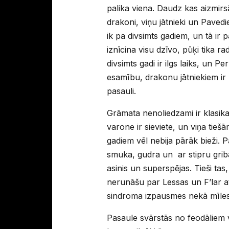
palika viena. Daudz kas aizmirsā
drakoni, viņu jātnieki un Paved
ik pa divsimts gadiem, un tā ir
iznīcina visu dzīvo, pūķi tika ra
divsimts gadi ir ilgs laiks, un 
esamību, drakonu jātniekiem ir pi
pasauli.
Grāmata nenoliedzami ir klasika
varone ir sieviete, un viņa tie
gadiem vēl nebija pārāk bieži. P
smuka, gudra un ar stipru griba
asinis un superspējas. Tieši tas
nerunāšu par Lessas un F’lar a
sindroma izpausmes nekā mīles
Pasaule svārstās no feodāliem v