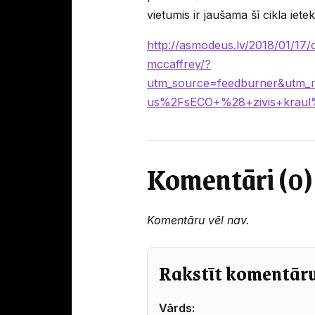
vietumis ir jaušama šī cikla iete
http://asmodeus.lv/2018/01/17/
mccaffrey/?
utm_source=feedburner&utm
us%2FsECO+%28+zivis+krau
Komentāri (0)
Komentāru vēl nav.
Rakstīt komentār
Vārds: