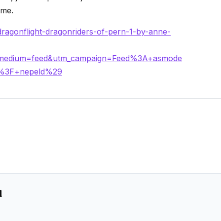
kme.
dragonflight-dragonriders-of-pern-1-by-anne-
_medium=feed&utm_campaign=Feed%3A+asmode
l%3F+nepeld%29
u