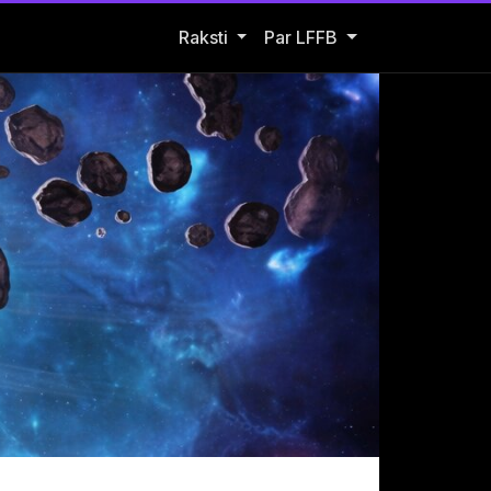
Open Raksti submenu
Raksti
Par LFFB