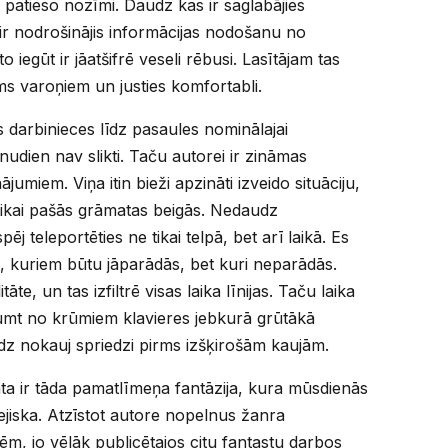
o patieso nozīmi. Daudz kas ir saglabājies
ir nodrošinājis informācijas nodošanu no
iegūt ir jāatšifrē veseli rēbusi. Lasītājam tas
rms varoņiem un justies komfortabli.
s darbinieces līdz pasaules nominālajai
nudien nav slikti. Taču autorei ir zināmas
ājumiem. Viņa itin bieži apzināti izveido situāciju,
 tikai pašās grāmatas beigās. Nedaudz
ēj teleportēties ne tikai telpā, bet arī laikā. Es
, kuriem būtu jāparādās, bet kuri neparādās.
āte, un tas izfiltrē visas laika līnijas. Taču laika
tumt no krūmiem klavieres jebkurā grūtākā
dz nokauj spriedzi pirms izšķirošām kaujām.
mata ir tāda pamatlīmeņa fantāzija, kura mūsdienās
šejiska. Atzīstot autore nopelnus žanra
ēm, jo vēlāk publicētajos citu fantastu darbos