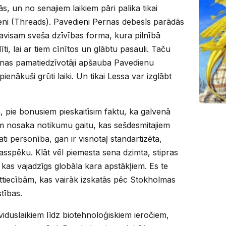
s, un no senajiem laikiem pāri palika tikai
ieni (Threads). Pavedieni Pernas debesīs parādās
 pavisam sveša dzīvības forma, kura pilnībā
dīti, lai ar tiem cīnītos un glābtu pasauli. Taču
Pernas pamatiedzīvotāji apšauba Pavedienu
enākuši grūti laiki. Un tikai Lessa var izglābt
, pie bonusiem pieskaitīsim faktu, ka galvenā
šām nosaka notikumu gaitu, kas sešdesmitajiem
ati personība, gan ir visnotaļ standartizēta,
sspēku. Klāt vēl piemesta sena dzimta, stipras
, kas vajadzīgs globāla kara apstākļiem. Es te
ttiecībām, kas vairāk izskatās pēc Stokholmas
tības.
iduslaikiem līdz biotehnoloģiskiem ieročiem,