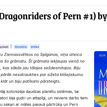
(Dragonriders of Pern #1) b
|
pskati
literatūra
kritika
u Ziemassvētkos no Spīganas, viņa izteica
jis šo grāmatu. Šī grāmata iekļaujas vienā no
, kas sākās jau tālajos sešdesmitajos. Biju
 pārāk nesatraukties par sižeta klišejiskumu
lāt un biju patīkami pārsteigts.
āji kolonizēja daudzas planētu sistēmas, tai
atori bija gudri un attapīgi, un neviens darbs tiem
nu sakari ar mātes pasauli pārtrūka un Pern