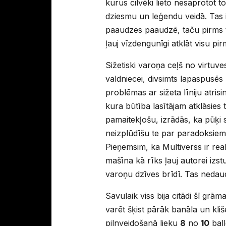
kurus cilvēki lieto nesaprotot t
dziesmu un leģendu veidā. Tas 
paaudzes paaudzē, taču pirms to 
ļauj vīzdengunīgi atklāt visu pi
Sižetiski varoņa ceļš no virtuve
valdniecei, divsimts lapaspusēs 
problēmas ar sižeta līniju atrisin
kura būtība lasītājam atklāsies
pamaitekļošu, izrādās, ka pūķi sp
neizplūdīšu te par paradoksiem
Pieņemsim, ka Multiverss ir realit
mašīna kā rīks ļauj autorei izs
varoņu dzīves brīdī. Tas nedau
Savulaik viss bija citādi šī grā
varēt šķist pārāk banāla un kli
pilnveidošanā lieku
8
no
10
ball