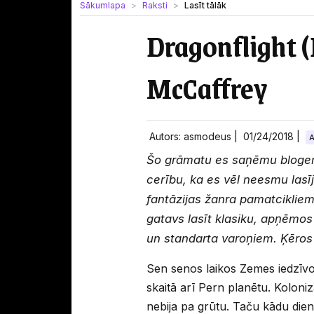
Sākumlapa
Raksti
Lasīt tālāk
Dragonflight 
McCaffrey
Autors: asmodeus |
01/24/2018
|
A
Šo grāmatu es saņēmu bloger
cerību, ka es vēl neesmu lasī
fantāzijas žanra pamatcikliem
gatavs lasīt klasiku, apņēmos
un standarta varoņiem. Ķēros k
Sen senos laikos Zemes iedzīvot
skaitā arī Pern planētu. Koloniz
nebija pa grūtu. Taču kādu die