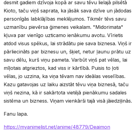
desmit gadiem dzīvoja kopā ar savu tēvu lielajā pilsētā
Kioto, taču viņš saprata, ka jāsāk sava dzīve un jādodas
personīgās labklājības meklējumos. Tikmēr tēvs savu
uzmanību pievērsa ģimenes veikalam. "Midorimata"
kļuva par vienīgo uzticamo ienākumu avotu. Vīrietis
atdod visus spēkus, lai strādātu pie sava biznesa. Viņš ir
pārliecināts par biznesu un, šķiet, netur ļaunu prātu uz
savu dēlu, kurš viņu pameta. Varbūt viņš pat vēlas, lai
mīļotais atgrieztos, kad viss ir kārtībā. Puisis to ļoti
vēlas, jo uzzina, ka viņa tēvam nav ideālas veselības.
Kazu gatavojas uz laiku aizstāt tēvu viņa biznesā, taču
viņš nezina, kā ir sakārtota vietējā pienākumu sadales
sistēma un bizness. Viņam vienkārši tajā visā jāiedziļinās.
Fanu lapa.
https://myanimelist.net/anime/48779/Deaimon