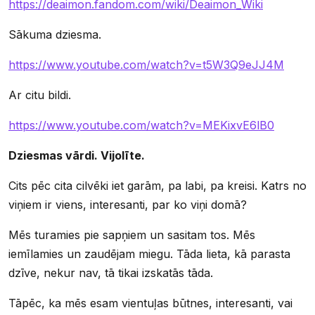
https://deaimon.fandom.com/wiki/Deaimon_Wiki
Sākuma dziesma.
https://www.youtube.com/watch?v=t5W3Q9eJJ4M
Ar citu bildi.
https://www.youtube.com/watch?v=MEKixvE6lB0
Dziesmas vārdi. Vijolīte.
Cits pēc cita cilvēki iet garām, pa labi, pa kreisi. Katrs no
viņiem ir viens, interesanti, par ko viņi domā?
Mēs turamies pie sapņiem un sasitam tos. Mēs
iemīlamies un zaudējam miegu. Tāda lieta, kā parasta
dzīve, nekur nav, tā tikai izskatās tāda.
Tāpēc, ka mēs esam vientuļas būtnes, interesanti, vai