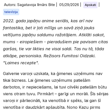
Autors: Sagatavoja Ilmārs Bite |
05/29/2026
|
|
Apskati
televīzija
2022. gada japāņu anime seriāls, kas arī nav
fantastika, bet ir ļoti mīlīgs un savā ziņā jauks
veltījums japāņu saldumu ražotājiem. Atklāti sakot,
mums - eiropiešiem - pieradušiem pie pavisam citas
garšas, tie var likties ne visai saldi. Tas nu tā, tāda
atkāpe, personiska. Režisors Fumitosi Oidzaki.
"Laimes recepte".
Galvenie varoņi uzskata, ka ģimenes uzņēmums nav
tikai bizness. Lai ģimenes uzņēmums patiešām
darbotos, ir nepieciešams, lai tuvi cilvēki patiešām būtu
viens otram tuvu. Pirmkārt – garīgi un morāli. Šīs sērijas
varoņi ir pārliecināti, ka vienotībā ir spēks, lai gan šī
vienotība ir daudzkārt apšaubīta. Nono Kazu pirms