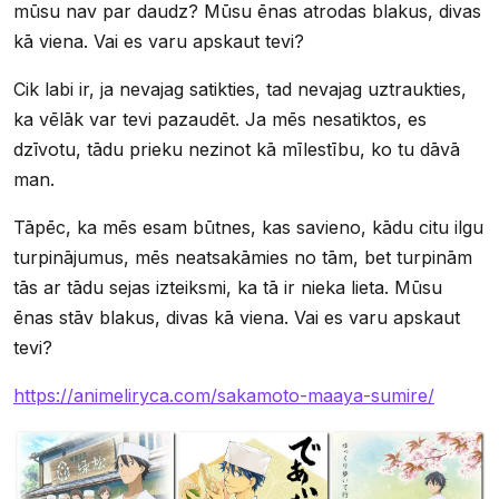
mūsu nav par daudz? Mūsu ēnas atrodas blakus, divas
kā viena. Vai es varu apskaut tevi?
Cik labi ir, ja nevajag satikties, tad nevajag uztraukties,
ka vēlāk var tevi pazaudēt. Ja mēs nesatiktos, es
dzīvotu, tādu prieku nezinot kā mīlestību, ko tu dāvā
man.
Tāpēc, ka mēs esam būtnes, kas savieno, kādu citu ilgu
turpinājumus, mēs neatsakāmies no tām, bet turpinām
tās ar tādu sejas izteiksmi, ka tā ir nieka lieta. Mūsu
ēnas stāv blakus, divas kā viena. Vai es varu apskaut
tevi?
https://animeliryca.com/sakamoto-maaya-sumire/