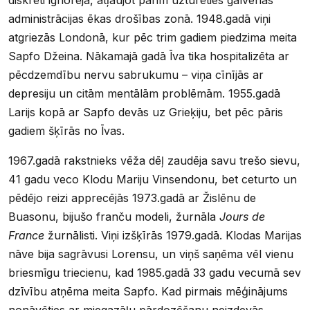
administrācijas ēkas drošības zonā. 1948.gadā viņi
atgriezās Londonā, kur pēc trim gadiem piedzima meita
Sapfo Džeina. Nākamajā gadā Īva tika hospitalizēta ar
pēcdzemdību nervu sabrukumu – viņa cīnījās ar
depresiju un citām mentālām problēmām. 1955.gadā
Larijs kopā ar Sapfo devās uz Grieķiju, bet pēc pāris
gadiem šķīrās no Īvas.
1967.gadā rakstnieks vēža dēļ zaudēja savu trešo sievu,
41 gadu veco Klodu Mariju Vinsendonu, bet ceturto un
pēdējo reizi apprecējās 1973.gadā ar Žislēnu de
Buasonu, bijušo franču modeli, žurnāla
Jours de
France
žurnālisti. Viņi izšķīrās 1979.gadā. Klodas Marijas
nāve bija sagrāvusi Lorensu, un viņš saņēma vēl vienu
briesmīgu triecienu, kad 1985.gadā 33 gadu vecumā sev
dzīvību atņēma meita Sapfo. Kad pirmais mēģinājums
nonāvēties ar miegazāļu pārdozēšanu neizdevās,