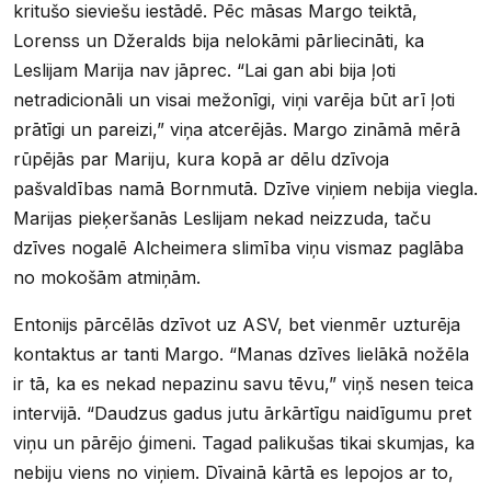
kritušo sieviešu iestādē. Pēc māsas Margo teiktā,
Lorenss un Džeralds bija nelokāmi pārliecināti, ka
Leslijam Marija nav jāprec. “Lai gan abi bija ļoti
netradicionāli un visai mežonīgi, viņi varēja būt arī ļoti
prātīgi un pareizi,” viņa atcerējās. Margo zināmā mērā
rūpējās par Mariju, kura kopā ar dēlu dzīvoja
pašvaldības namā Bornmutā. Dzīve viņiem nebija viegla.
Marijas pieķeršanās Leslijam nekad neizzuda, taču
dzīves nogalē Alcheimera slimība viņu vismaz paglāba
no mokošām atmiņām.
Entonijs pārcēlās dzīvot uz ASV, bet vienmēr uzturēja
kontaktus ar tanti Margo. “Manas dzīves lielākā nožēla
ir tā, ka es nekad nepazinu savu tēvu,” viņš nesen teica
intervijā. “Daudzus gadus jutu ārkārtīgu naidīgumu pret
viņu un pārējo ģimeni. Tagad palikušas tikai skumjas, ka
nebiju viens no viņiem. Dīvainā kārtā es lepojos ar to,