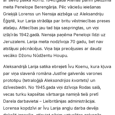
meita Penelope Berengārija. Pēc vāciešu ieiešanas
Grieķijā Lorenss un Nensija aizbēga uz Aleksandriju
Ēģiptē, kur Larija strādāja par britu vēstniecības preses
atašeju. Attiecības jau tad bija saspringtas, un viņi
izšķīrās 1942.gadā. Nensija paņēma Penelopi līdzi uz
Jeruzalemi. Larija meita nodzīvoja 70 gadu, bet nav
atstājusi pēcnācējus. Viņa bija precējusies ar daudz
vecāko Džonu Nūdžentu Houpu.
Aleksandrijā Larija satika ebrejieti Īvu Koenu, kura kļuva
par viņa slavenā romāna
Justīne
galvenās varones
prototipu (tetraloģijā
Aleksandrijas kvartets)
un
dzīvesbiedri. No 1945.gada viņi dzīvoja Rodas salā,
vecas turku kapsētas vārtsarga namiņā tieši pretī
Darela darbavietai – Lielbritānijas administrācijai.
Lorensa kopdzīvi ar Īvu Larija angļu darba devējs
diskrēti ignorēja, atļaujot pārim uzturēties galvenās