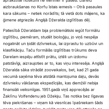
aprakstītie notikumi ne vienmēr ir patiesi. Darelu
aizbraukšanas no Korfu īstais iemesls – Otrā pasaules
kara sākums – netiek norādīts; tā vietā dots mājiens, ka
ģimene atgriezās Anglijā Džeralda izglītības dēļ.
Patiesībā Džeraldam bija problemātiski iegūt formālu
izglītību, piemēram, studēt bioloģiju, jo viņš nespēja
nogalināt un ķidāt dzīvniekus, lai izprastu to uzbūvi un
klasifikāciju. Taču formālās izglītības trūkums deva
Darelam iespēju attīstīt prātu, iztēli un izdomu
patstāvīgi, aizraujoties ar to, kas viņu interesēja. Anglijā
Džeralda sāka strādāt zooveikalos, bet, kad 21 gada
vecumā saņēma tēva atstātā mantojuma daļu, devās
dzīvnieku vākšanas ekspedīcijās, kas diemžēl nebija
finansiāli veiksmīgas. 1951.gadā viņš apprecējās ar
Žaklīnu Volfendenu jeb Džekiju. Tas notika bez līgavas
tēva piekrišanas – viņam kā viesnīcas īpašniekam šāds