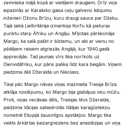
zemnieka mājā kopā ar vietējiem draugiem. Drīz viņa
iepazinās ar Karalisko gaisa ceļu galveno lidojumu
inženieri Džonu Brīzu, kuru draugi sauca par Džeku.
Tajā laikā Lielbritānija izmantoja Korfu kā pieturas
punktu starp Āfriku un Angliju. Mīļotais pārliecināja
Margo, ka salā palikt ir bīstamu, un abi ar vienu no
pēdējiem reisiem atgriezās Anglijā, kur 1940.gadā
apprecējās. Tad jaunais vīrs tika norīkots uz
Dienvidāfriku, kur pāris palika līdz kara beigām. Viņiem
piedzima dēli Džeralda un Nikolass.
Tikai pēc Margo nāves viņas mazmeita Treisija Brīza
atklāja noslēpumu, ko Margo bija glabājusi visu mūžu.
Proti, viņas vecākais dēls, Treisijas tēvs Džeralda,
piedzima Vācijas sabiedrotās Itālijas karagūstekņu
nometnē Etiopijā šausmīgos apstākļos. Margo tika
veikts ārkārtas ķeizargrieziens bez anestēzijas un viņa