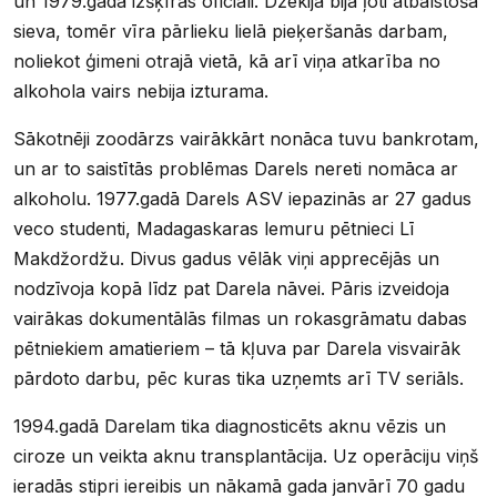
un 1979.gadā izšķīrās oficiāli. Džekija bija ļoti atbalstoša
sieva, tomēr vīra pārlieku lielā pieķeršanās darbam,
noliekot ģimeni otrajā vietā, kā arī viņa atkarība no
alkohola vairs nebija izturama.
Sākotnēji zoodārzs vairākkārt nonāca tuvu bankrotam,
un ar to saistītās problēmas Darels nereti nomāca ar
alkoholu. 1977.gadā Darels ASV iepazinās ar 27 gadus
veco studenti, Madagaskaras lemuru pētnieci Lī
Makdžordžu. Divus gadus vēlāk viņi apprecējās un
nodzīvoja kopā līdz pat Darela nāvei. Pāris izveidoja
vairākas dokumentālās filmas un rokasgrāmatu dabas
pētniekiem amatieriem – tā kļuva par Darela visvairāk
pārdoto darbu, pēc kuras tika uzņemts arī TV seriāls.
1994.gadā Darelam tika diagnosticēts aknu vēzis un
ciroze un veikta aknu transplantācija. Uz operāciju viņš
ieradās stipri iereibis un nākamā gada janvārī 70 gadu