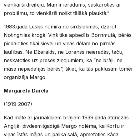
vienkārši dreifēju. Man ir ieradums, saskaroties ar
problēmu, to vienkārši nolikt tālākā plauktā.”
1983.gadā Leslijs nomira no sirdslēkmes, dzerot
Notinghilas krogā. Viņš tika apbedīts Bornmutā, bērēs
piedaloties tikai sievai un viņas dēlam no pirmās
laulības. Ne Džeralds, ne Lorenss neieradās, taču,
neskatoties uz preses ziņojumiem, ka “ne brāļi, ne
māsa nepiedalījās bērēs”, šķiet, ka tās paklusām tomēr
organizēja Margo.
Margarēta Darela
(1919-2007)
Kad māte ar jaunākajiem brāļiem 1939.gadā atgriezās
Anglijā, divdesmitgadīgā Margo nolēma, ka Korfu ir
viņas īstās mājas un palika salā, apmetoties kāda