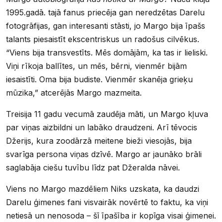
1995.gadā. tajā fanus priecēja gan neredzētas Darelu
fotogrāfijas, gan interesanti stāsti, jo Margo bija īpašs
talants piesaistīt ekscentriskus un radošus cilvēkus.
“Viens bija transvestīts. Mēs domājām, ka tas ir lieliski.
Viņi rīkoja ballītes, un mēs, bērni, vienmēr bijām
iesaistīti. Oma bija budiste. Vienmēr skanēja grieķu
mūzika,” atcerējās Margo mazmeita.
Treisija 11 gadu vecumā zaudēja māti, un Margo kļuva
par viņas aizbildni un labāko draudzeni. Arī tēvocis
Džerijs, kura zoodārzā meitene bieži viesojās, bija
svarīga persona viņas dzīvē. Margo ar jaunāko brāli
saglabāja ciešu tuvību līdz pat Džeralda nāvei.
Viens no Margo mazdēliem Niks uzskata, ka daudzi
Darelu ģimenes fani visvairāk novērtē to faktu, ka viņi
netiesā un nenosoda – šī īpašība ir kopīga visai ģimenei.