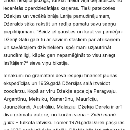
znots nešķita jēdzīgs, turklāt meita viņa dēļ atteicās no
iecerētās operdziedātājas karjeras. Tieši pateicoties
Džekijas un vecākā brāļa Larija pamudinājumam,
Džeralds sāka rakstīt un radīja pamatu savu sapņu
piepildījumam. “Beidz jel gausties un kaut vai pamēģini,
Džerij! Galu galā tu ar saviem stāstiem par afrikāņiem
un savāktajiem dzīvniekiem spēj mani uzjautrināt
stundām ilgi, kāpēc gan nepamēģināt to visu sniegt
lasītājiem?” sieva viņu bikstīja.
Ienākumi no grāmatām deva iespēju finansēt jaunas
ekspedīcijas un 1959.gadā Džersijas salā izveidot
zoodārzu. Kopā ar vīru Džekija apceļoja Paragvaju,
Argentīnu, Meksiku, Kamerūnu, Maurīciju,
Jaunzēlandi, Austrāliju, Malaiziju. Džekija Darela ir arī
divu grāmatu autore, no kurām viena –
Zvēri manā
gultā
– tulkota latviski. Tomēr 1976.gadāDareli pašķīrās