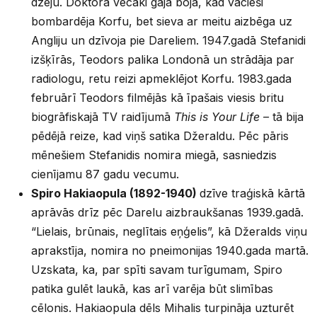
dzeju. Doktora vecāki gāja bojā, kad vācieši
bombardēja Korfu, bet sieva ar meitu aizbēga uz
Angliju un dzīvoja pie Dareliem. 1947.gadā Stefanidi
izšķīrās, Teodors palika Londonā un strādāja par
radiologu, retu reizi apmeklējot Korfu. 1983.gada
februārī Teodors filmējās kā īpašais viesis britu
biogrāfiskajā TV raidījumā
This is Your Life –
tā bija
pēdējā reize, kad viņš satika Džeraldu. Pēc pāris
mēnešiem Stefanidis nomira miegā, sasniedzis
cienījamu 87 gadu vecumu.
Spiro Hakiaopula (1892-1940)
dzīve traģiskā kārtā
aprāvās drīz pēc Darelu aizbraukšanas 1939.gadā.
“Lielais, brūnais, neglītais eņģelis”, kā Džeralds viņu
aprakstīja, nomira no pneimonijas 1940.gada martā.
Uzskata, ka, par spīti savam turīgumam, Spiro
patika gulēt laukā, kas arī varēja būt slimības
cēlonis. Hakiaopula dēls Mihalis turpināja uzturēt