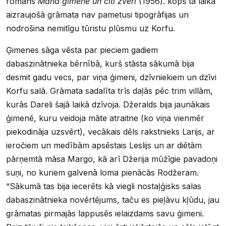
romāns
Mana ģimene un citi zvēri
(1956). kopš tā laika
aizraujošā grāmata nav pametusi tipogrāfijas un
nodrošina nemitīgu tūristu plūsmu uz Korfu.
Ģimenes sāga vēsta par pieciem gadiem
dabaszinātnieka bērnībā, kurš stāsta sākumā bija
desmit gadu vecs, par viņa ģimeni, dzīvniekiem un dzīvi
Korfu salā. Grāmata sadalīta trīs daļās pēc trim villām,
kurās Dareli šajā laikā dzīvoja. Džeralds bija jaunākais
ģimenē, kuru veidoja māte atraitne (ko viņa vienmēr
piekodināja uzsvērt), vecākais dēls rakstnieks Larijs, ar
ieročiem un medībām apsēstais Leslijs un ar diētām
pārņemtā māsa Margo, kā arī Džerija mūžīgie pavadoņi
suņi, no kuriem galvenā loma pienācās Rodžeram.
“Sākumā tas bija iecerēts kā viegli nostaļģisks salas
dabaszinātnieka novērtējums, taču es pieļāvu kļūdu, jau
grāmatas pirmajās lappusēs ielaizdams savu ģimeni.