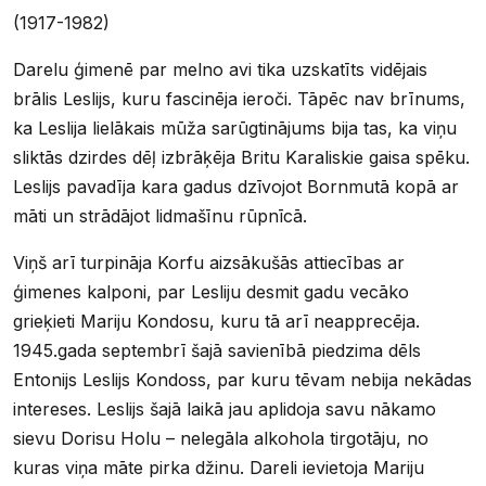
(1917-1982)
Darelu ģimenē par melno avi tika uzskatīts vidējais
brālis Leslijs, kuru fascinēja ieroči. Tāpēc nav brīnums,
ka Leslija lielākais mūža sarūgtinājums bija tas, ka viņu
sliktās dzirdes dēļ izbrāķēja Britu Karaliskie gaisa spēku.
Leslijs pavadīja kara gadus dzīvojot Bornmutā kopā ar
māti un strādājot lidmašīnu rūpnīcā.
Viņš arī turpināja Korfu aizsākušās attiecības ar
ģimenes kalponi, par Lesliju desmit gadu vecāko
grieķieti Mariju Kondosu, kuru tā arī neapprecēja.
1945.gada septembrī šajā savienībā piedzima dēls
Entonijs Leslijs Kondoss, par kuru tēvam nebija nekādas
intereses. Leslijs šajā laikā jau aplidoja savu nākamo
sievu Dorisu Holu – nelegāla alkohola tirgotāju, no
kuras viņa māte pirka džinu. Dareli ievietoja Mariju