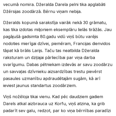
vecumā nomira. Džeralda Darela pelni tika apglabāti
Džērsijas zoodārzā. Bērnu viņam nebija.
Džeralds kopumā sarakstīja vairāk nekā 30 grāmatu,
kas tika izdotas miljoniem eksemplāru lielās tirāžās. Jau
pagājušā gadsimta 80.gadu vidū viņš būtu varējis
nodoties mierīgai dzīvei, piemēram, Francijas dienvidos
tāpat kā brālis Larijs. Taču tas neatbilda Džeralda
raksturam un dziļajai pārliecībai par viņa darba
svarīgumu. Dabas pētniekam izdevās ar savu zoodārzu
un savvaļas dzīvnieku aizsardzības trestu pievērst
pasaules uzmanību apdraudētajām sugām, kā arī
ieviest jaunus standartus zoodārziem.
Viņš nožēloja tikai vienu. Kad pēc daudziem gadiem
Darels atkal aizbrauca uz Korfu, viņš atzina, ka grib
padarīt sev galu, redzot, par ko viņa bērnības paradīzi