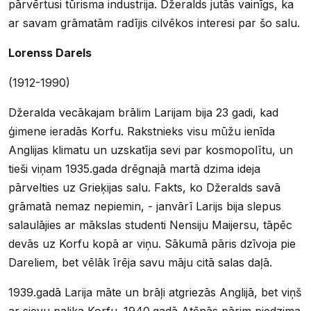
pārvērtusi tūrisma industrija. Džeralds jutās vainīgs, ka
ar savam grāmatām radījis cilvēkos interesi par šo salu.
Lorenss Darels
(1912-1990)
Džeralda vecākajam brālim Larijam bija 23 gadi, kad
ģimene ieradās Korfu. Rakstnieks visu mūžu ienīda
Anglijas klimatu un uzskatīja sevi par kosmopolītu, un
tieši viņam 1935.gada drēgnajā martā dzima ideja
pārvelties uz Grieķijas salu. Fakts, ko Džeralds savā
grāmatā nemaz nepiemin, - janvārī Larijs bija slepus
salaulājies ar mākslas studenti Nensiju Maijersu, tāpēc
devās uz Korfu kopā ar viņu. Sākumā pāris dzīvoja pie
Dareliem, bet vēlāk īrēja savu māju citā salas daļā.
1939.gadā Larija māte un brāļi atgriezās Anglijā, bet viņš
ar sievu palika Korfu. 1940.gadā Atēnās pārim piedzima