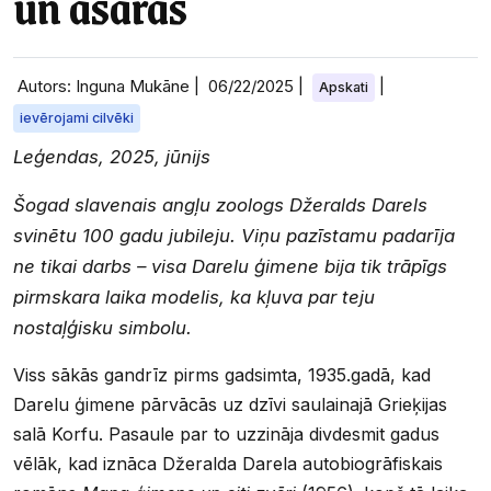
un asaras
Autors: Inguna Mukāne |
06/22/2025
|
|
Apskati
ievērojami cilvēki
Leģendas, 2025, jūnijs
Šogad slavenais angļu zoologs Džeralds Darels
svinētu 100 gadu jubileju. Viņu pazīstamu padarīja
ne tikai darbs – visa Darelu ģimene bija tik trāpīgs
pirmskara laika modelis, ka kļuva par teju
nostaļģisku simbolu.
Viss sākās gandrīz pirms gadsimta, 1935.gadā, kad
Darelu ģimene pārvācās uz dzīvi saulainajā Grieķijas
salā Korfu. Pasaule par to uzzināja divdesmit gadus
vēlāk, kad iznāca Džeralda Darela autobiogrāfiskais