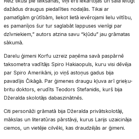
Reiz tikuši pie teikšanas, viņi ērti iekārtojās un sāla ielūgt
dažādus draugus piedalīties nodaļās. Tikai ar
pamatīgām grūtībām, liekot lietā ievērojami lielu viltību,
es pamanījos šur tur saglabāt lappuses vienīgi par
dzīvniekiem,” autors atzina savu “kļūdu” jau grāmatas
sākumā.
Darelu ģimeni Korfu uzreiz paņēma savā paspārnē
taksometra vadītājs Spiro Hakiaopuls, kuru visi dēvēja
par Spiro Amerikāni, jo viņš astoņus gadus bija
pavadījis Čikāgā. Par ģimenes draugu kļuva arī grieķu-
britu doktors, erudīts Teodors Stefanidis, kurš bija
Džeralda skolotājs dabaszinātnēs.
Citi personāži grāmatā bija Džeralda privātskolotāji,
mākslas un literatūras pārstāvji, kurus Larijs uzaicināja
ciemos, un vietējie cilvēki, kas draudzējās ar ģimeni.