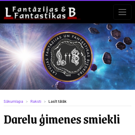
Sākumlapa
Raksti
Lasīt tālāk
Darelu ģimenes smiekli