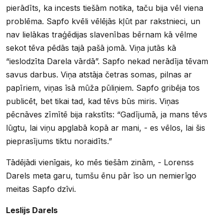
pierādīts, ka incests tiešām notika, taču bija vēl viena
problēma. Sapfo kvēli vēlējās kļūt par rakstnieci, un
nav lielākas traģēdijas slavenības bērnam kā vēlme
sekot tēva pēdās tajā pašā jomā. Viņa jutās kā
“ieslodzīta Darela vārdā”. Sapfo nekad nerādīja tēvam
savus darbus. Viņa atstāja četras somas, pilnas ar
papīriem, viņas īsā mūža pūliņiem. Sapfo gribēja tos
publicēt, bet tikai tad, kad tēvs būs miris. Viņas
pēcnāves zīmītē bija rakstīts: “Gadījumā, ja mans tēvs
lūgtu, lai viņu apglabā kopā ar mani, - es vēlos, lai šis
pieprasījums tiktu noraidīts.”
Tādējādi vienīgais, ko mēs tiešām zinām, - Lorenss
Darels meta garu, tumšu ēnu pār īso un nemierīgo
meitas Sapfo dzīvi.
Leslijs Darels