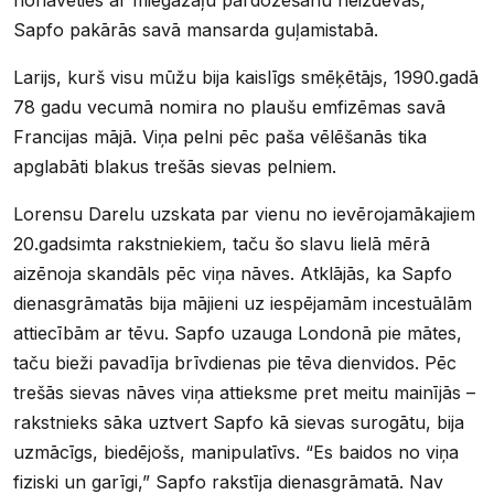
Sapfo pakārās savā mansarda guļamistabā.
Larijs, kurš visu mūžu bija kaislīgs smēķētājs, 1990.gadā
78 gadu vecumā nomira no plaušu emfizēmas savā
Francijas mājā. Viņa pelni pēc paša vēlēšanās tika
apglabāti blakus trešās sievas pelniem.
Lorensu Darelu uzskata par vienu no ievērojamākajiem
20.gadsimta rakstniekiem, taču šo slavu lielā mērā
aizēnoja skandāls pēc viņa nāves. Atklājās, ka Sapfo
dienasgrāmatās bija mājieni uz iespējamām incestuālām
attiecībām ar tēvu. Sapfo uzauga Londonā pie mātes,
taču bieži pavadīja brīvdienas pie tēva dienvidos. Pēc
trešās sievas nāves viņa attieksme pret meitu mainījās –
rakstnieks sāka uztvert Sapfo kā sievas surogātu, bija
uzmācīgs, biedējošs, manipulatīvs. “Es baidos no viņa
fiziski un garīgi,” Sapfo rakstīja dienasgrāmatā. Nav