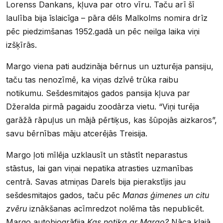
Lorenss Dankans, kļuva par otro vīru. Taču arī šī
laulība bija īslaicīga – pāra dēls Malkolms nomira drīz
pēc piedzimšanas 1952.gadā un pēc neilga laika viņi
izšķīrās.
Margo viena pati audzināja bērnus un uzturēja pansiju,
taču tas nenozīmē, ka viņas dzīvē trūka raibu
notikumu. Sešdesmitajos gados pansija kļuva par
Džeralda pirmā pagaidu zoodārza vietu. “Viņi turēja
garāžā rāpuļus un mājā pērtiķus, kas šūpojās aizkaros”,
savu bērnības māju atcerējās Treisija.
Margo ļoti mīlēja uzklausīt un stāstīt neparastus
stāstus, lai gan viņai nepatika atrasties uzmanības
centrā. Savas atmiņas Darels bija pierakstījis jau
sešdesmitajos gados, taču pēc
Manas ģimenes un citu
zvēru
iznākšanas acīmredzot nolēma tās nepublicēt.
Margo autobiogrāfija
Kas notika ar Margo?
Nāca klajā