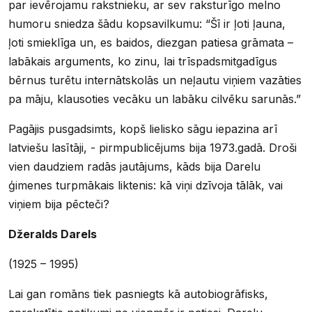
par ievērojamu rakstnieku, ar sev raksturīgo melno
humoru sniedza šādu kopsavilkumu: “Šī ir ļoti ļauna,
ļoti smieklīga un, es baidos, diezgan patiesa grāmata –
labākais arguments, ko zinu, lai trīspadsmitgadīgus
bērnus turētu internātskolās un neļautu viņiem vazāties
pa māju, klausoties vecāku un labāku cilvēku sarunās.”
Pagājis pusgadsimts, kopš lielisko sāgu iepazina arī
latviešu lasītāji, - pirmpublicējums bija 1973.gadā. Droši
vien daudziem radās jautājums, kāds bija Darelu
ģimenes turpmākais liktenis: kā viņi dzīvoja tālāk, vai
viņiem bija pēcteči?
Džeralds Darels
(1925 – 1995)
Lai gan romāns tiek pasniegts kā autobiogrāfisks,