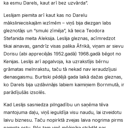
ka esmu Darels, kaut arī bez uzvārda”.
Leslijam piemita arī kaut kas no Darelu
mākslinieciskajām iezīmēm – viņš bija diezgan labs
gleznotājs un “smuki zīmēja”, kā teica Teodora
Stefanida meita Aleksija. Leslija gleznas, acīmredzot
tikai ainavas, gandrīz visas palika Āfrikā, viņam ar sievu
Dorisu (abi apprecējās 1952.gadā) 1968.gadā bēgot no
Kenijas. Leslijs arī apgalvoja, ka uzrakstījis bērnu
grāmatas melnrakstu, taču tā nekad nav ieraudzījusi
dienasgaismu. Burtiski pēdējā gada laikā dažas gleznas,
ko Darels bija uzdāvinājis labiem kaimiņiem Bornmutā, ir
parādījušās izsolēs.
Kad Leslijs sasniedza pilngadību un saņēma tēva
mantojuma daļu, viņš ieguldīja visu naudu, lai izveidotu
laivu biznesu. Taču nopirktā zvejas laiva nogrima pirms
pameta ostu. Pēc tam viņš mēģināja strādāt par