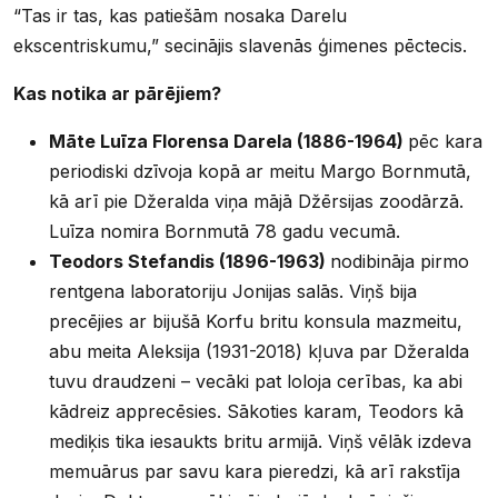
“Tas ir tas, kas patiešām nosaka Darelu
ekscentriskumu,” secinājis slavenās ģimenes pēctecis.
Kas notika ar pārējiem?
Māte Luīza Florensa Darela (1886-1964)
pēc kara
periodiski dzīvoja kopā ar meitu Margo Bornmutā,
kā arī pie Džeralda viņa mājā Džērsijas zoodārzā.
Luīza nomira Bornmutā 78 gadu vecumā.
Teodors Stefandis (1896-1963)
nodibināja pirmo
rentgena laboratoriju Jonijas salās. Viņš bija
precējies ar bijušā Korfu britu konsula mazmeitu,
abu meita Aleksija (1931-2018) kļuva par Džeralda
tuvu draudzeni – vecāki pat loloja cerības, ka abi
kādreiz apprecēsies. Sākoties karam, Teodors kā
mediķis tika iesaukts britu armijā. Viņš vēlāk izdeva
memuārus par savu kara pieredzi, kā arī rakstīja