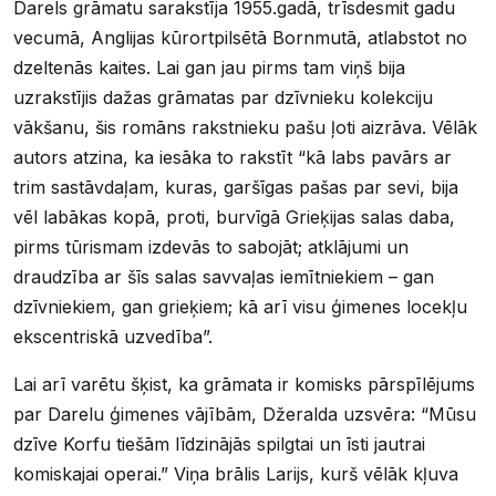
Darels grāmatu sarakstīja 1955.gadā, trīsdesmit gadu
vecumā, Anglijas kūrortpilsētā Bornmutā, atlabstot no
dzeltenās kaites. Lai gan jau pirms tam viņš bija
uzrakstījis dažas grāmatas par dzīvnieku kolekciju
vākšanu, šis romāns rakstnieku pašu ļoti aizrāva. Vēlāk
autors atzina, ka iesāka to rakstīt “kā labs pavārs ar
trim sastāvdaļam, kuras, garšīgas pašas par sevi, bija
vēl labākas kopā, proti, burvīgā Grieķijas salas daba,
pirms tūrismam izdevās to sabojāt; atklājumi un
draudzība ar šīs salas savvaļas iemītniekiem – gan
dzīvniekiem, gan grieķiem; kā arī visu ģimenes locekļu
ekscentriskā uzvedība”.
Lai arī varētu šķist, ka grāmata ir komisks pārspīlējums
par Darelu ģimenes vājībām, Džeralda uzsvēra: “Mūsu
dzīve Korfu tiešām līdzinājās spilgtai un īsti jautrai
komiskajai operai.” Viņa brālis Larijs, kurš vēlāk kļuva