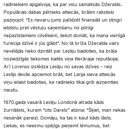
radiniekiem apgalvoja, ka par visu samaksās Džeralds.
Populārais dabas pētnieks atteicās, brālim rakstiski
paziņojot: “Es nevaru jums palīdzēt finansiāli un stingri
iebilstu pret vēstuļu saņemšanu no pilnīgi
nepazīstamiem cilvēkiem, liekot domāt, ka mana vienīgā
funkcija dzīvē ir jūs glābt”. No tā brīža Džeralda vairs
nevēlējās neko dzirdēt par Lesliju baidoties, ka brāļa
noziedzīgās tieksmes kaitēs viņa literārajai reputācijai.
Arī Lorenss izslēdza Lesliju no savas dzīves – reiz
Leslijs devās apciemot brāli, bet Larija sieva atteicās
viņu ielaist baidoties, ka radinieks tikai grib aizņemties
naudu.
1970.gada vasarā Lesliju Londonā atrada kāds
žurnālists, kuram “cits Darels” atzina: “Šķiet, man nekas
nesanāk pareizi. Domāju, ka tas ir kaut kāds lāsts.
Liekas, es neesmu spējīgs pieņemt lēmumus, bet