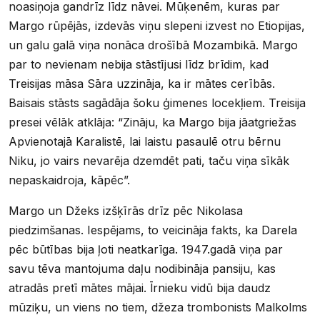
noasiņoja gandrīz līdz nāvei. Mūķenēm, kuras par
Margo rūpējās, izdevās viņu slepeni izvest no Etiopijas,
un galu galā viņa nonāca drošībā Mozambikā. Margo
par to nevienam nebija stāstījusi līdz brīdim, kad
Treisijas māsa Sāra uzzināja, ka ir mātes cerībās.
Baisais stāsts sagādāja šoku ģimenes locekļiem. Treisija
presei vēlāk atklāja: “Zināju, ka Margo bija jāatgriežas
Apvienotajā Karalistē, lai laistu pasaulē otru bērnu
Niku, jo vairs nevarēja dzemdēt pati, taču viņa sīkāk
nepaskaidroja, kāpēc”.
Margo un Džeks izšķīrās drīz pēc Nikolasa
piedzimšanas. Iespējams, to veicināja fakts, ka Darela
pēc būtības bija ļoti neatkarīga. 1947.gadā viņa par
savu tēva mantojuma daļu nodibināja pansiju, kas
atradās pretī mātes mājai. Īrnieku vidū bija daudz
mūziķu, un viens no tiem, džeza trombonists Malkolms