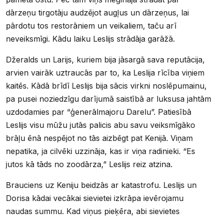
dārzeņu tirgotāju audzējot augļus un dārzeņus, lai
pārdotu tos restorāniem un veikaliem, taču arī
neveiksmīgi. Kādu laiku Leslijs strādāja garāžā.
Džeralds un Larijs, kuriem bija jāsargā sava reputācija,
arvien vairāk uztraucās par to, ka Leslija rīcība viņiem
kaitēs. Kādā brīdī Leslijs bija sācis virkni noslēpumainu,
pa pusei noziedzīgu darījumā saistībā ar luksusa jahtām
uzdodamies par “ģenerālmajoru Darelu”. Patiesībā
Leslijs visu mūžu jutās palicis abu savu veiksmīgāko
brāļu ēnā nespējot no tās aizbēgt pat Kenijā. Viņam
nepatika, ja cilvēki uzzināja, kas ir viņa radinieki. “Es
jutos kā tāds no zoodārza,” Leslijs reiz atzina.
Brauciens uz Keniju beidzās ar katastrofu. Leslijs un
Dorisa kādai vecākai sievietei izkrāpa ievērojamu
naudas summu. Kad viņus pieķēra, abi sievietes