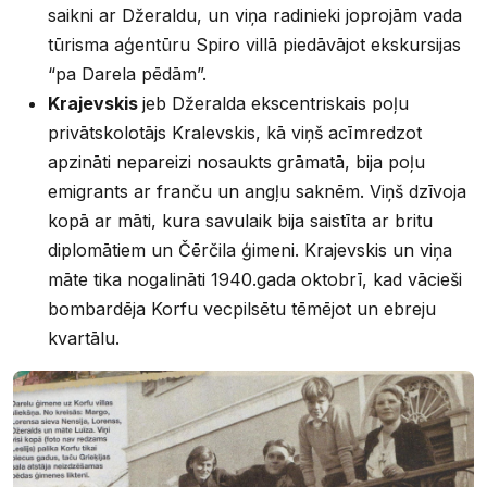
saikni ar Džeraldu, un viņa radinieki joprojām vada
tūrisma aģentūru Spiro villā piedāvājot ekskursijas
“pa Darela pēdām”.
Krajevskis
jeb Džeralda ekscentriskais poļu
privātskolotājs Kralevskis, kā viņš acīmredzot
apzināti nepareizi nosaukts grāmatā, bija poļu
emigrants ar franču un angļu saknēm. Viņš dzīvoja
kopā ar māti, kura savulaik bija saistīta ar britu
diplomātiem un Čērčila ģimeni. Krajevskis un viņa
māte tika nogalināti 1940.gada oktobrī, kad vācieši
bombardēja Korfu vecpilsētu tēmējot un ebreju
kvartālu.