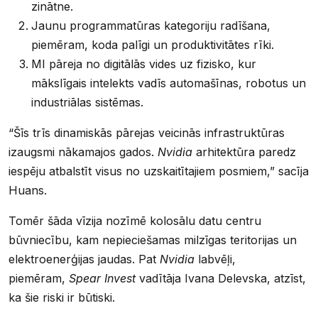
zinātne.
Jaunu programmatūras kategoriju radīšana,
piemēram, koda palīgi un produktivitātes rīki.
MI pāreja no digitālās vides uz fizisko, kur
mākslīgais intelekts vadīs automašīnas, robotus un
industriālas sistēmas.
“Šīs trīs dinamiskās pārejas veicinās infrastruktūras
izaugsmi nākamajos gados.
Nvidia
arhitektūra paredz
iespēju atbalstīt visus no uzskaitītajiem posmiem,” sacīja
Huans.
Tomēr šāda vīzija nozīmē kolosālu datu centru
būvniecību, kam nepieciešamas milzīgas teritorijas un
elektroenerģijas jaudas. Pat
Nvidia
labvēļi,
piemēram,
Spear Invest
vadītāja Ivana Delevska, atzīst,
ka šie riski ir būtiski.