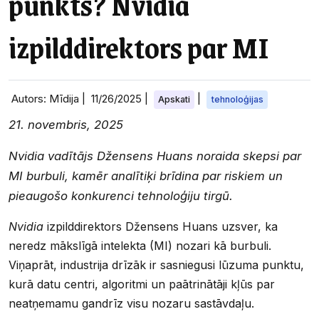
punkts? Nvidia
izpilddirektors par MI
Autors: Mīdija |
11/26/2025
|
|
Apskati
tehnoloģijas
21. novembris, 2025
Nvidia vadītājs Džensens Huans noraida skepsi par
MI burbuli, kamēr analītiķi brīdina par riskiem un
pieaugošo konkurenci tehnoloģiju tirgū.
Nvidia
izpilddirektors Džensens Huans uzsver, ka
neredz mākslīgā intelekta (MI) nozari kā burbuli.
Viņaprāt, industrija drīzāk ir sasniegusi lūzuma punktu,
kurā datu centri, algoritmi un paātrinātāji kļūs par
neatņemamu gandrīz visu nozaru sastāvdaļu.