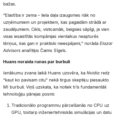
bažas.
“Elastība ir zema – liela daļa izaugsmes nāk no
uzņēmumiem un projektiem, kas pagaidām strādā ar
zaudējumiem. Cikls, visticamāk, beigsies sāpīgi, ja vien
visas iesaistītās kompānijas vienlaikus neapturēs
tēriņus, kas gan ir praktiski neiespējami,” norāda
Elazar
Advisors
analītiķis Čaims Sīgels.
Huans noraida runas par burbuli
Ienākumu zvana laikā Huans uzsvēra, ka
Nvidia
redz
“kaut ko pavisam citu” nekā tirgus skeptiķu piesaukto
MI burbuli. Viņš uzskata, ka notiek trīs fundamentāli
tehnoloģiju pārejas posmi:
Tradicionālo programmu pārcelšanās no CPU uz
GPU, tostarp inženiertehniskās simulācijas un datu