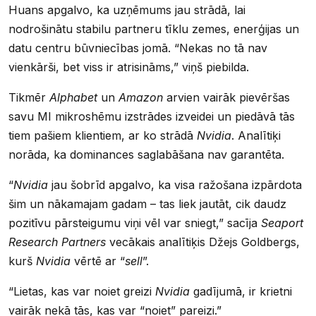
Huans apgalvo, ka uzņēmums jau strādā, lai
nodrošinātu stabilu partneru tīklu zemes, enerģijas un
datu centru būvniecības jomā. “Nekas no tā nav
vienkārši, bet viss ir atrisināms,” viņš piebilda.
Tikmēr
Alphabet
un
Amazon
arvien vairāk pievēršas
savu MI mikroshēmu izstrādes izveidei un piedāvā tās
tiem pašiem klientiem, ar ko strādā
Nvidia
. Analītiķi
norāda, ka dominances saglabāšana nav garantēta.
“
Nvidia
jau šobrīd apgalvo, ka visa ražošana izpārdota
šim un nākamajam gadam – tas liek jautāt, cik daudz
pozitīvu pārsteigumu viņi vēl var sniegt,” sacīja
Seaport
Research Partners
vecākais analītiķis Džejs Goldbergs,
kurš
Nvidia
vērtē ar “
sell
”.
“Lietas, kas var noiet greizi
Nvidia
gadījumā, ir krietni
vairāk nekā tās, kas var “noiet” pareizi.”