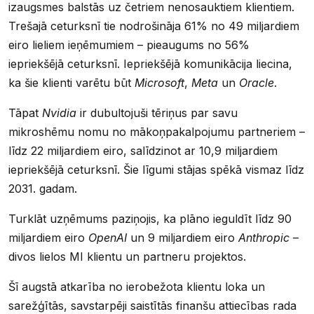
izaugsmes balstās uz četriem nenosauktiem klientiem.
Trešajā ceturksnī tie nodrošināja 61% no 49 miljardiem
eiro lieliem ieņēmumiem – pieaugums no 56%
iepriekšējā ceturksnī. Iepriekšējā komunikācija liecina,
ka šie klienti varētu būt
Microsoft
,
Meta
un
Oracle
.
Tāpat
Nvidia
ir dubultojuši tēriņus par savu
mikroshēmu nomu no mākoņpakalpojumu partneriem –
līdz 22 miljardiem eiro, salīdzinot ar 10,9 miljardiem
iepriekšējā ceturksnī. Šie līgumi stājas spēkā vismaz līdz
2031. gadam.
Turklāt uzņēmums paziņojis, ka plāno ieguldīt līdz 90
miljardiem eiro
OpenAI
un 9 miljardiem eiro
Anthropic
–
divos lielos MI klientu un partneru projektos.
Šī augstā atkarība no ierobežota klientu loka un
sarežģītās, savstarpēji saistītās finanšu attiecības rada