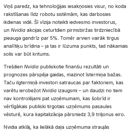
Viņš paredz, ka tehnoloģijas iesakņosies visur, no koda
rakstīšanas līdz robotu sistēmām, kas darbosies
ikdienas vidē. Šī vīzija noteikti iedvesmo investorus,
un
Nvidia
akcijas ceturtdien pirmsbiržas tirdzniecībā
pieauga gandrīz par 5%. Tomēr arvien vairāk tirgus
analītiķu brīdina – ja tas ir lūzuma punkts, tad nākamais
solis var būt kritums.
Trešdien
Nvidia
publiskotie finanšu rezultāti un
prognozes pārspēja gaidas, mazinot īstermiņa bažas.
Taču ilgtermiņā investori satraucas par faktoriem, kas
varētu ierobežot
Nvidia
izaugsmi – un daudzi no tiem
nav kontrolējami pat uzņēmumam, kas šobrīd ir
vērtīgākais publiski tirgotais uzņēmums pasaules
vēsturē, kura kapitalizācija pārsniedz 3,9 triljonus eiro.
Nvidia atklāj, ka lielākā daļa uzņēmuma straujās