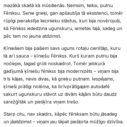
mazākā skaitā kā mūsdienās. Ņemsim, teiksi, putnu
Fēniksu. Senie grieķi, gan apšaubīja tā eksistenci, tomēr
rūpīgi pierakstīja liecinieku stāstus, kuri bija novērojuši,
kā Fēnikss iededzina ugunskuru, iemetas tajā, sadeg un
pēc tam no jauna atdzimst.
Ķīniešiem bija pašiem savs uguns rotaļu cienītājs, kuru
tā arī sauca – ķīniešu Fēnikss. Kurš kuram putnu bija
nočiepis, tagad grūti noskaidrot. Tomēr jebkurā
gadījumā ķīniešu fēnikss bija modernizēts – viņam bija
trīs kājas, nevis divas, kā grieķu putnam. Iespējams,
ķīnieši prātīgi nolēma, ka brīvprātīgajam autodafē
sakurt ugunskuru stāvot uz divām kājām būtu daudz
sarežģītāk un piešķīra viņam trešo.
Starp citu, nav skaidrs, kāpēc fēniksam būtu jāsadeg
un jāatdzimst – viņam jau tāpat piešķirta mūžīgo dzīvība.