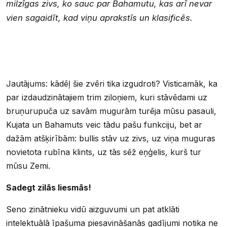
milzīgas zivs, ko sauc par Bahamutu, kas arī nevar
vien sagaidīt, kad viņu aprakstīs un klasificēs.
Jautājums: kādēļ šie zvēri tika izgudroti? Visticamāk, ka
par izdaudzinātajiem trim ziloņiem, kuri stāvēdami uz
bruņurupuča uz savām mugurām turēja mūsu pasauli,
Kujata un Bahamuts veic tādu pašu funkciju, bet ar
dažām atšķirībām: bullis stāv uz zivs, uz viņa muguras
novietota rubīna klints, uz tās sēž eņģelis, kurš tur
mūsu Zemi.
Sadegt zilās liesmās!
Seno zinātnieku vidū aizguvumi un pat atklāti
intelektuālā īpašuma piesavināšanās gadījumi notika ne