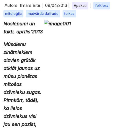
Autors: Ilmārs Bite |
09/04/2013
|
|
Apskati
folklora
mitoloģija
mutvārdu daiļrade
teikas
Noslēpumi un
fakti, aprīlis’2013
Mūsdienu
zinātniekiem
aizvien grūtāk
atklāt jaunas uz
mūsu planētas
mītošas
dzīvnieku sugas.
Pirmkārt, tādēļ,
ka lielos
dzīvniekus visi
jau sen pazīst,