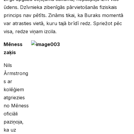
ūdens. Dzīvnieka zibenīgās pārvietošanās fiziskais
princips nav pētīts. Zināms tikai, ka Buraks momentā
var atrasties vietā, kuru tajā brīdī redz. Spriežot pēc
visa, redze viņam izcila.
Mēness
zaķis
Nils
Ārmstrong
s ar
kolēģiem
atgriezies
no Mēness
oficiāli
paziņoja,
ka uz