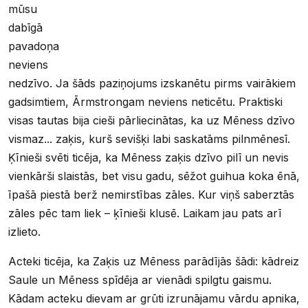
mūsu
dabīgā
pavadoņa
neviens
nedzīvo. Ja šāds paziņojums izskanētu pirms vairākiem
gadsimtiem, Ārmstrongam neviens neticētu. Praktiski
visas tautas bija cieši pārliecinātas, ka uz Mēness dzīvo
vismaz... zaķis, kurš sevišķi labi saskatāms pilnmēnesī.
Ķīnieši svēti ticēja, ka Mēness zaķis dzīvo pilī un nevis
vienkārši slaistās, bet visu gadu, sēžot guihua koka ēnā,
īpašā piestā berž nemirstības zāles. Kur viņš saberztās
zāles pēc tam liek – ķīnieši klusē. Laikam jau pats arī
izlieto.
Acteki ticēja, ka Zaķis uz Mēness parādījās šādi: kādreiz
Saule un Mēness spīdēja ar vienādi spilgtu gaismu.
Kādam acteku dievam ar grūti izrunājamu vārdu apnika,