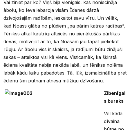
Vai ziniet par ko? Viņš bija vienīgais, kas noniecināja
ābolu, ko Ieva iebaroja visām Ēdenes dārzā
dzīvojošajām radībām, ieskaitot savu vīru. Un vēlāk,
kad Noass glāba no plūdiem „pa pārim katras radības”,
Fēnikss atkal kautrīgi atteicās no pienākošās pārtikas
devas, motivējot ar to, ka Noasam jau tāpat pietiekot
rūpju. Ar ābolu viss ir skaidrs, ja radījumi būtu zinājuši
sekas – atteiktos visi kā viens. Visticamāk, ka šķirstā
ēdiena kvalitāte nebija nekāda labā, un fēnikss nolēma
labāk kādu laiku pabadoties. Tā, lūk, izsmalcinātība pret
ēdienu šim putnam atnesa mūžīgu dzīvošanu.
Zibenīgai
s buraks
Vēl kāda
dīvaina
būtne no