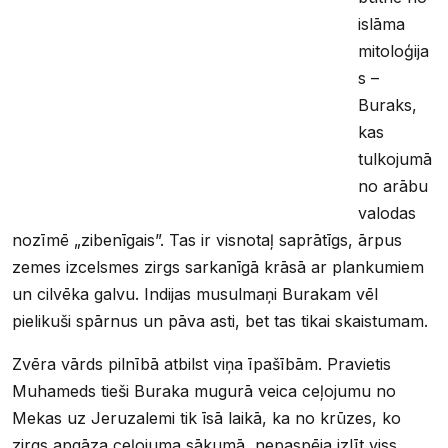
islāma
mitoloģija
s –
Buraks,
kas
tulkojumā
no arābu
valodas
nozīmē „zibenīgais”. Tas ir visnotaļ saprātīgs, ārpus
zemes izcelsmes zirgs sarkanīgā krāsā ar plankumiem
un cilvēka galvu. Indijas musulmaņi Burakam vēl
pielikuši spārnus un pāva asti, bet tas tikai skaistumam.
Zvēra vārds pilnībā atbilst viņa īpašībām. Pravietis
Muhameds tieši Buraka mugurā veica ceļojumu no
Mekas uz Jeruzalemi tik īsā laikā, ka no krūzes, ko
zirgs apgāza ceļojuma sākumā, nepaspēja izlīt viss