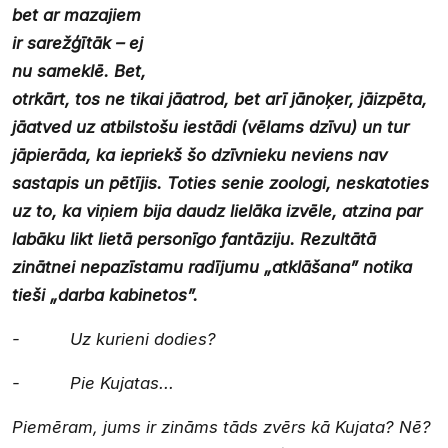
bet ar mazajiem
ir sarežģītāk – ej
nu sameklē. Bet,
otrkārt, tos ne tikai jāatrod, bet arī jānoķer, jāizpēta,
jāatved uz atbilstošu iestādi (vēlams dzīvu) un tur
jāpierāda, ka iepriekš šo dzīvnieku neviens nav
sastapis un pētījis. Toties senie zoologi, neskatoties
uz to, ka viņiem bija daudz lielāka izvēle, atzina par
labāku likt lietā personīgo fantāziju. Rezultātā
zinātnei nepazīstamu radījumu „atklāšana” notika
tieši „darba kabinetos”.
- Uz kurieni dodies?
- Pie Kujatas...
Piemēram, jums ir zināms tāds zvērs kā Kujata? Nē?