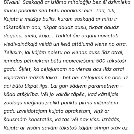
Dīvaini. Saskaņā ar islāma mitoloģiju bez šī dzīvnieka
mūsu pasaule sen būtu nonākusi ellē. Tad, lūk,
Kujata ir milzīgs bullis, kuram saskaņā ar mītu ir
tūkstošiem acu, tikpat daudz ausu, tikpat daudz
degunu, mēļu, kāju... Turklāt šie orgāni novietoti
visdīvainākajā veidā un lielā attālumā viens no otra.
Teiksim, lai kājām noietu no vienas auss līdz otrai,
ierindas pētniekam būtu nepieciešami 500 tūkstoši
gadu. Šķiet, ka ceļojumam no vienas acs līdz otrai
vajadzētu mazāk laika... bet nē! Ceļojums no acs uz
aci būtu tikpat ilgs. Lai gan šādiem parametriem –
kāda atšķirība. Vēl jo vairāk tāpēc, kad kārtējais
zoologs mēģinās pielikt punktu pirms miljardiem
gadu izveidotajam kujata aprakstam, viņš ar
šausmām konstatēs, ka tas vēl nav viss. izrādās,
Kujata ar visām savām tūkstoš kājām stingri stāv uz