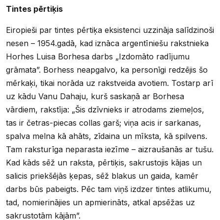
Tintes pērtiķis
Eiropieši par tintes pērtiķa eksistenci uzzināja salīdzinoši
nesen – 1954.gadā, kad iznāca argentīniešu rakstnieka
Horhes Luisa Borhesa darbs „Izdomāto radījumu
grāmata”. Borhess neapgalvo, ka personīgi redzējis šo
mērkaķi, tikai norāda uz rakstveida avotiem. Tostarp arī
uz kādu Vanu Dahaju, kurš saskaņā ar Borhesa
vārdiem, rakstīja: „Šis dzīvnieks ir atrodams ziemeļos,
tas ir četras-piecas collas garš; viņa acis ir sarkanas,
spalva melna kā ahāts, zīdaina un mīksta, kā spilvens.
Tam raksturīga neparasta iezīme – aizraušanās ar tušu.
Kad kāds sēž un raksta, pērtiķis, sakrustojis kājas un
salicis priekšējās ķepas, sēž blakus un gaida, kamēr
darbs būs pabeigts. Pēc tam viņš izdzer tintes atlikumu,
tad, nomierinājies un apmierināts, atkal apsēžas uz
sakrustotām kājām”.