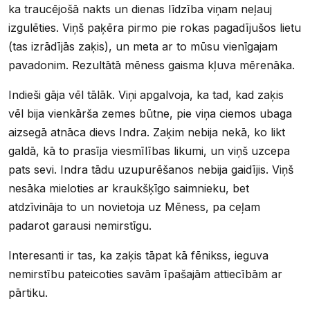
ka traucējošā nakts un dienas līdzība viņam neļauj
izgulēties. Viņš paķēra pirmo pie rokas pagadījušos lietu
(tas izrādījās zaķis), un meta ar to mūsu vienīgajam
pavadonim. Rezultātā mēness gaisma kļuva mērenāka.
Indieši gāja vēl tālāk. Viņi apgalvoja, ka tad, kad zaķis
vēl bija vienkārša zemes būtne, pie viņa ciemos ubaga
aizsegā atnāca dievs Indra. Zaķim nebija nekā, ko likt
galdā, kā to prasīja viesmīlības likumi, un viņš uzcepa
pats sevi. Indra tādu uzupurēšanos nebija gaidījis. Viņš
nesāka mieloties ar kraukšķīgo saimnieku, bet
atdzīvināja to un novietoja uz Mēness, pa ceļam
padarot garausi nemirstīgu.
Interesanti ir tas, ka zaķis tāpat kā fēnikss, ieguva
nemirstību pateicoties savām īpašajām attiecībām ar
pārtiku.