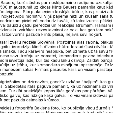
Bauers, kurš stāstus par noslēpumaino radījumu uzskatīja
1500 m augstumā uz kādas klints Bauers pamanīja kaut kād
o pārsteiguma. Starp akmeņiem kustējās būtne, kas precīzi at
noķert Alpu monstru. Viņš paņēma nazi un klusām sāka tuv
 medniekam pieiet vēl nedaudz tuvāk, kā tatcelvurms pēkšņi p
s savai daudzu gadu pieredzei un reakcijas ātrumam, Hansam 
dzīvnieku vairākas reizes ievainot ar nazi, kas gan tam ne
s tatcelvurms pazuda klints plaisā, neļāvis sevi noķert.
arī zvēru redzēja Slovēnijā, Postoinas alas rajonā, blakus
aitu, ieraudzīja klintīs dīvainu būtni. Ieraudzījusi cilvēku,
 smaka. Taču karavīrs neapjuka, bet uzmeta uz tā savu fren
atnesa savu trofeju uz nometni, komandieris pazina tatcelvur
oni ievietoja lādē, kur tas kādu laiku dzīvoja. Zaldāti baro
tīja uz štābu, kur komandiera minējumu apstiprināja. Drīz n
em mēnešiem sākās Pirmais pasaules karš un visiem pārstāja i
 pazuda.
 atgriežoties no dzirnavām, gandrīz uzkāpa "baļķim", kas gul
s. Sabiedētais itālis paguva pamanīt, ka uz nezināmā dzīvnie
tiem. Turklāt priekšējās ķepas likās garākas par pārējām. Vē
sko galvu, kas līdzīga kaķa galvai. To visi viņam izdevās 
līt pat pazuda ceļmalas krūmos.
 šveiciešu fotogrāfa Baklena foto, ko publicēja vācu žurnāl
klējis piemērotas ainavas Mairingenas tuvumā, kad pēkšņi p