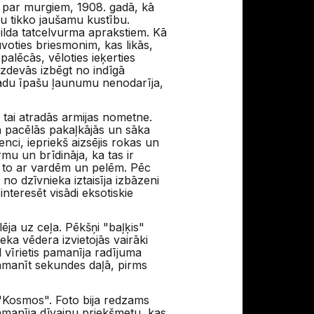
 par murgiem, 1908. gadā, kā
u tikko jaušamu kustību.
bilda tatcelvurma aprakstiem. Kā
oties briesmonim, kas likās,
alēcās, vēloties ieķerties
izdevās izbēgt no indīgā
kādu īpašu ļaunumu nenodarīja,
 tai atradās armijas nometne.
 tā pacēlās pakaļkājās un sāka
ci, iepriekš aizsējis rokas un
mu un brīdināja, ka tas ir
ja to ar vardēm un pelēm. Pēc
o dzīvnieka iztaisīja izbāzeni
nteresēt visādi eksotiskie
ēja uz ceļa. Pēkšņi "baļķis"
ka vēdera izvietojās vairāki
l vīrietis pamanīja radījuma
pamanīt sekundes daļā, pirms
s "Kosmos". Foto bija redzams
amanīja dīvainu priekšmetu, kas