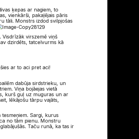
 divas ķepas ar nagiem, to
s, vienkārši, pakaļējais pāris
ru tāli. Monstrs izdod svilpjošas
. Visdrīzāk virszemē viņš
av dzirdēts, tatcelvurms kā
ies ar to aci pret aci!
bailēm dabūja sirdstrieku, un
riem. Viņa bojāejas vietā
ēks, kurš guļ uz muguras un ar
t, lēkājošu tārpu vajāts,
m tesmeņiem. Sargi, kurus
ūca no tām pienu. Monstru
aglabājušās. Taču runā, ka tas ir