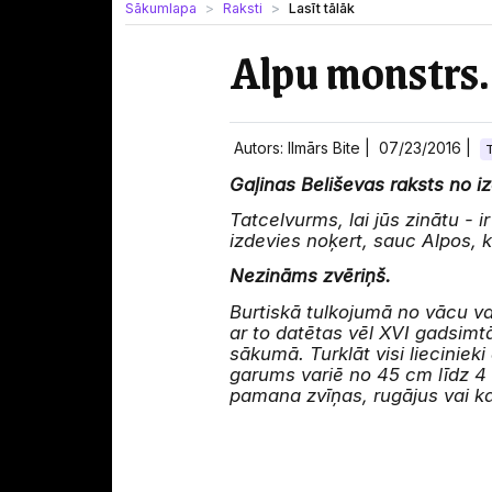
Sākumlapa
Raksti
Lasīt tālāk
Alpu monstrs.
Autors: Ilmārs Bite |
07/23/2016
|
Gaļinas Beliševas raksts no 
Tatcelvurms, lai jūs zinātu -
izdevies noķert, sauc Alpos, k
Nezināms zvēriņš.
Burtiskā tulkojumā no vācu va
ar to datētas vēl XVI gadsimtā
sākumā. Turklāt visi liecinieki
garums variē no 45 cm līdz 4 m
pamana zvīņas, rugājus vai kaul