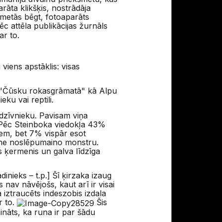
rāta klikšķis, nostrādāja
 metās bēgt, fotoaparāts
c attēla publikācijas žurnāls
ar to.
 viens apstāklis: visas
ra "Čūsku rokasgrāmatā" kā Alpu
ku vai reptili.
dzīvnieku. Pavisam viņa
m. Pēc Steinboka viedokļa 43%
iem, bet 7% vispār esot
i ne noslēpumaino monstru.
s ķermenis un galva līdzīga
inieks – t.p.] Šī ķirzaka izaug
 nav nāvējošs, kaut arī ir visai
 iztraucēts indeszobis izdala
r to.
Šis
ināts, ka runa ir par šādu