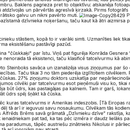
mbru. Baklens pagrieza pret to objektīvu: atskanēja fotoapa
 atdzīvojās un pārvērtās agresīvā ķirzakā. Pirms fotogrāfs
rātisko galvu un nikni pavērto muti.
Pē
epazīstamā dzīvnieka noķeršanu, taču kaut kā ātri aizmirsa p
inieku stāstiem, kopā to ir vairāki simti. Uzmanīties liek tikai
urma eksistēšanu pastāvīgi pazūd.
tzina "čūskkaķi" par īstu. Viņš pat figurēja Konrāda Gesne
 nenoraida tā eksistenci, taču klasificē tatcelvurmu kā abinie
Oto Steinboks savāca un izanalizēja visus ziņojumus par šo 
iecības. Taču tikai 3 no tām piederēja izglītotiem cilvēkie
i čūskas. 27% ziņojumu doktors uzskatīja par nepārliecinoš
umos cilvēki par tatcelvurmu esot pieņēmuši visu ko, tika
ēja būt ūdrs, kas pastaigājas pa kalniem. Tam ir garš, lokan
rklāt ūdrs spēj šņākt kā čūska.
ēc kuras tatcelvurms ir Amerikas indeszobis. [Tā Eiropas rad
to dēļ tā arī ir ieguvusi savu nosaukumu. Cilvēkam tās kodiens
 Alfrēds Brēms savā grāmatā „Dzīvnieku dzīve” rakstīja, ka
 ienaidniekam pat tad, ka tas pēc izmēra ir daudz lielāks pa
ma paradumus, tāpēc austriešu zinātnieks Nikolusi ir pārliec
tā arī joprojām nav atrasti.