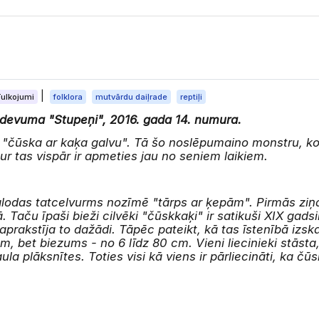
|
Tulkojumi
folklora
mutvārdu daiļrade
reptiļi
izdevuma "Stupeņi", 2016. gada 14. numura.
 ir "čūska ar kaķa galvu". Tā šo noslēpumaino monstru,
ur tas vispār ir apmeties jau no seniem laikiem.
lodas tatcelvurms nozīmē "tārps ar ķepām". Pirmās ziņa
. Taču īpaši bieži cilvēki "čūskkaķi" ir satikuši XIX ga
 aprakstīja to dažādi. Tāpēc pateikt, kā tas īstenībā izska
, bet biezums - no 6 līdz 80 cm. Vieni liecinieki stāsta, 
a plāksnītes. Toties visi kā viens ir pārliecināti, ka čūs