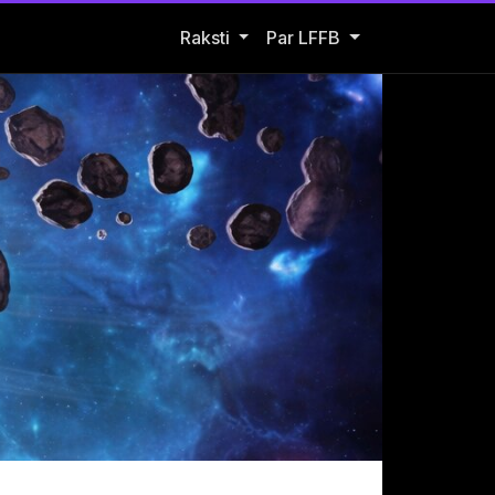
Open Raksti submenu
Raksti
Par LFFB