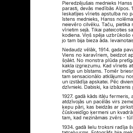
Pieredzējušais mednieks Hanss 
parasti, devās medībās Alpos. 
Ieskatījies vīrietis apstulba n
īstens mednieks, Hanss nolēma 
neievēro cilvēku. Taču, pietika
vīrietim sejā. Tikai pateicotie
kodiena. Viņš spēja uzbrūkošo 
jo tam bija bieza āda. Ievainotai
Nedaudz vēlāk, 1914. gada pavas
Viens no karavīriem, beidzot apg
šņākt. No monstra plūda pretīga
kakla izgriezumu. Kad vīrietis 
indīgs un bīstams. Tomēr briesm
tam sensacionālo atklājumu nosū
un izstādīja apskatei. Pēc divi
dzīvnieki. Dabiski, ka izbāzenis
1927. gadā kāds itāļu fermeris,
atdzīvojās un pacēlās virs zeme
ķepu pāri, kas beidzās ar pirks
čūskveidīgo ķermeni un kvadrāti
tam, kad nezināmais zvērs - tū
1934. gadā lielu troksni radīja
tatcelvurms. Fotogrāfs bija me