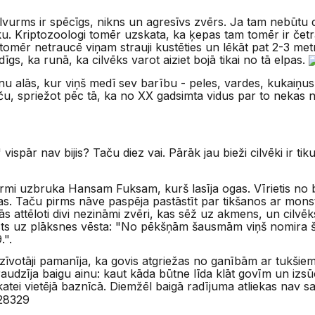
atcelvurms ir spēcīgs, nikns un agresīvs zvērs. Ja tam nebūtu
ku. Kriptozoologi tomēr uzskata, ka ķepas tam tomēr ir četra
s tomēr netraucē viņam strauji kustēties un lēkāt pat 2-3 met
īgs, ka runā, ka cilvēks varot aiziet bojā tikai no tā elpas.
nu alās, kur viņš medī sev barību - peles, vardes, kukaiņus
ču, spriežot pēc tā, ka no XX gadsimta vidus par to nekas n
ispār nav bijis? Taču diez vai. Pārāk jau bieži cilvēki ir tikuš
vurmi uzbruka Hansam Fuksam, kurš lasīja ogas. Vīrietis no 
s. Taču pirms nāve paspēja pastāstīt par tikšanos ar monst
tās attēloti divi nezināmi zvēri, kas sēž uz akmens, un cilv
s uz plāksnes vēsta: "No pēkšņām šausmām viņš nomira šei
.".
zīvotāji pamanīja, ka govis atgriežas no ganībām ar tukšie
audzīja baigu ainu: kaut kāda būtne līda klāt govīm un izs
pskatei vietējā baznīcā. Diemžēl baigā radījuma atliekas nav s