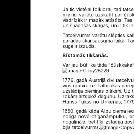
Ja tic vietējai folklorai, tad t
mierīgi varētu uzskatīt par čūs
visdrīzāk ir mazāk attīstīts. Ta
un šņācošas skaņas, un ir tik ind
Tatcelvurms varētu slēpties kal
parādās tikai sausuma laikā. Ta
suga ir izzudis.
Bīstamās tikšanās.
Var jau būt, ka tāda "čūskkaķa" v
1779. gadā Austrijā divi tatcel
viņš nomira uz Talbrukas pāreja
uzstādīja piemiņas plāksni. Uz 
rokām aizspiež degunu. Uzrakst
Hanss Fukss no Unkenas, 1779
1850. gadā kāda Alpu ciema ied
nolīga novērot ganāmpulku, ier
nogalināja, bet līķi izstādīja a
bijis tatcelvurms.