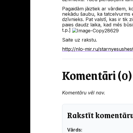
Pagaidām jāiztiek ar vārdiem, ko
nekādu šaubu, ka tatcelvurms ek
dzīvnieks. Pat valstī, kas ir tik
paies daudz laika, kad mēs būsi
t.p.]
Saite uz rakstu.
http://nlo-mir.ru/starnyesushes
Komentāri (0)
Komentāru vēl nav.
Rakstīt komentār
Vārds: