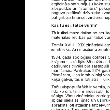
atgādināja satrunējušu koka stu
zibspuldze un "stumbrs" pēkšņi
paguva piefiksēt dzīvnieka kvad
pat gribēja finansēt zinātnei n
Kas tu esi, tatcelvurm?
Tā ir tikai maza daļiņa no aculiec
materiālās liecības par tatcelv
Tomēr XVIII - XIX zinātnieki a
iemītnieks. Arī mūsdienu zinātne
1934. gadā zooloģijas doktors 
krājumos izrādījās 85 dažādas l
gadījumos cilvēki bija sastapuš
mānīšanās. Palikušos 23% gadīj
Piemēram, viņa lomā pilnīgi var
kaķa galvai, tas ir ļoti ātrs. Tu
Taču vispopulārākā ir versija, p
līdz 75 cm, tai ir ir indeszobi, 
sāpīgs. Vācu zinātnieks-zoologs
lipīgas siekalas, šņāc un uzbrūk
apraksts ļoti atgādina tatcelvur
dzīvnieku. Taču pierādījumi tam 