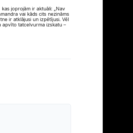
 kas joprojām ir aktuāli: „Nav
lamandra vai kāds cits nezināms
e ir atklājusi un izpētījusi. Vēl
m apvīto tatcelvurma izskatu –