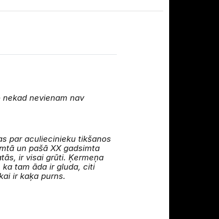
 ko nekad nevienam nav
s par aculiecinieku tikšanos
dsimtā un pašā XX gadsimta
tās, ir visai grūti. Ķermeņa
ka tam āda ir gluda, citi
kai ir kaķa purns.