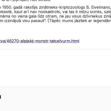
 1950. gadā rakstījis zinātnieks-kriptozoologs B. Eivelmans,
sistē, kaut arī nav noskaidrots, vai tas it milzu scinks, sa
 zināma no viena gala līdz otram, ne jau visus dzīvniekus zinātn
m izzinājuši visu pasauli”. [Tāpēc mums jāiztiek ar leģendā
tva/46270-alpijskij-monstr-tatcelvurm.html
u