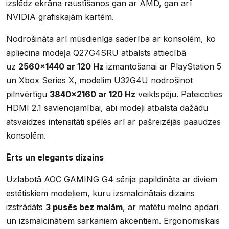
izslēdz ekrāna raustīšanos gan ar AMD, gan arī
NVIDIA grafiskajām kartēm.
Nodrošināta arī mūsdienīga saderība ar konsolēm, ko
apliecina modeļa Q27G4SRU atbalsts attiecībā
uz
2560×1440 ar 120 Hz
izmantošanai ar PlayStation 5
un Xbox Series X, modelim U32G4U nodrošinot
pilnvērtīgu
3840×2160 ar 120 Hz
veiktspēju. Pateicoties
HDMI 2.1 savienojamībai, abi modeļi atbalsta dažādu
atsvaidzes intensitāti spēlēs arī ar pašreizējās paaudzes
konsolēm.
Ērts un elegants dizains
Uzlabotā AOC GAMING G4 sērija papildināta ar diviem
estētiskiem modeļiem, kuru izsmalcinātais dizains
izstrādāts
3 pusēs bez malām
, ar matētu melno apdari
un izsmalcinātiem sarkaniem akcentiem. Ergonomiskais