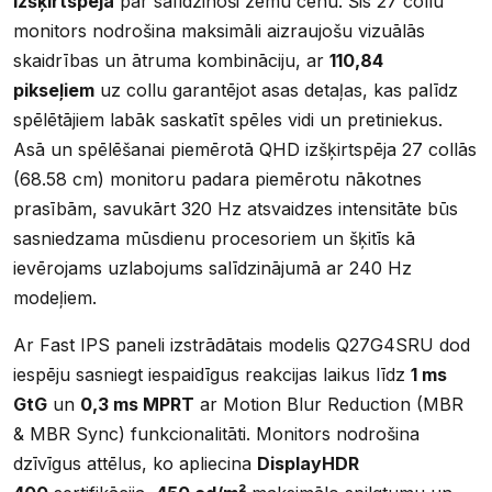
izšķirtspējā
par salīdzinoši zemu cenu. Šis 27 collu
monitors nodrošina maksimāli aizraujošu vizuālās
skaidrības un ātruma kombināciju, ar
110,84
pikseļiem
uz collu garantējot asas detaļas, kas palīdz
spēlētājiem labāk saskatīt spēles vidi un pretiniekus.
Asā un spēlēšanai piemērotā QHD izšķirtspēja 27 collās
(68.58 cm) monitoru padara piemērotu nākotnes
prasībām, savukārt 320 Hz atsvaidzes intensitāte būs
sasniedzama mūsdienu procesoriem un šķitīs kā
ievērojams uzlabojums salīdzinājumā ar 240 Hz
modeļiem.
Ar Fast IPS paneli izstrādātais modelis Q27G4SRU dod
iespēju sasniegt iespaidīgus reakcijas laikus līdz
1 ms
GtG
un
0,3 ms MPRT
ar Motion Blur Reduction (MBR
& MBR Sync) funkcionalitāti. Monitors nodrošina
dzīvīgus attēlus, ko apliecina
DisplayHDR