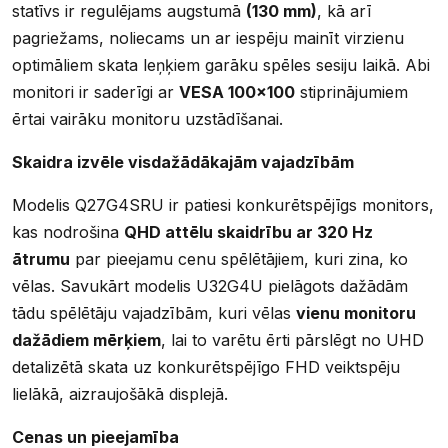
statīvs ir regulējams augstumā
(130 mm)
, kā arī
pagriežams, noliecams un ar iespēju mainīt virzienu
optimāliem skata leņķiem garāku spēles sesiju laikā. Abi
monitori ir saderīgi ar
VESA 100×100
stiprinājumiem
ērtai vairāku monitoru uzstādīšanai.
Skaidra izvēle visdažādākajām vajadzībām
Modelis Q27G4SRU ir patiesi konkurētspējīgs monitors,
kas nodrošina
QHD attēlu skaidrību ar 320 Hz
ātrumu
par pieejamu cenu spēlētājiem, kuri zina, ko
vēlas. Savukārt modelis U32G4U pielāgots dažādām
tādu spēlētāju vajadzībām, kuri vēlas
vienu monitoru
dažādiem mērķiem
, lai to varētu ērti pārslēgt no UHD
detalizētā skata uz konkurētspējīgo FHD veiktspēju
lielākā, aizraujošākā displejā.
Cenas un pieejamība