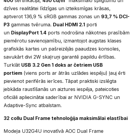
400
sertifikācija,
450 cd/m²
maksimālo spilgtumu un
dzīves realitātei līdzīgas un izteiksmīgas krāsas,
aptverot 136,9 % sRGB gammas zonas un
93,7 % DCI-
P3
gammas tvēruma.
Dual HDMI 2.1
porti
un
DisplayPort 1.4
ports nodrošina nākotnes prasībām
piemērotu savienojamību, izmantojot augstas klases
grafiskās kartes un pašreizējās paaudzes konsoles,
savukārt divi 2W skaļruņi garantē papildu ērtības.
Turklāt
USB 3.2 Gen 1 doks ar četriem USB
portiem
(viens ports ar ātrās uzlādes iespēju) ļauj ērti
pievienot perifērās ierīces. Tāpat praktiski izslēgta
jebkāda raustīšanās un aiztures iespēja, pateicoties
oficiāli apliecinātai saderībai ar NVIDIA G-SYNC un
Adaptive-Sync atbalstam.
32 collu Dual Frame tehnoloģija maksimālai elastībai
Modeļa U32G4U inovatīvā AOC Dual Frame