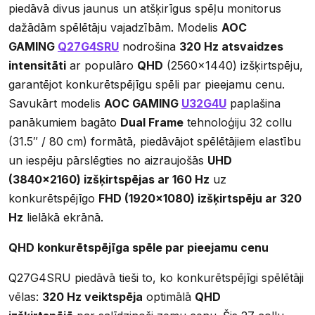
piedāvā divus jaunus un atšķirīgus spēļu monitorus
dažādām spēlētāju vajadzībām. Modelis
AOC
GAMING
Q27G4SRU
nodrošina
320 Hz atsvaidzes
intensitāti
ar populāro
QHD
(2560×1440) izšķirtspēju,
garantējot konkurētspējīgu spēli par pieejamu cenu.
Savukārt modelis
AOC GAMING
U32G4U
paplašina
panākumiem bagāto
Dual Frame
tehnoloģiju 32 collu
(31.5″ / 80 cm) formātā, piedāvājot spēlētājiem elastību
un iespēju pārslēgties no aizraujošās
UHD
(3840×2160) izšķirtspējas ar 160 Hz
uz
konkurētspējīgo
FHD (1920×1080) izšķirtspēju ar 320
Hz
lielākā ekrānā.
QHD konkurētspējīga spēle par pieejamu cenu
Q27G4SRU piedāvā tieši to, ko konkurētspējīgi spēlētāji
vēlas:
320 Hz veiktspēja
optimālā
QHD