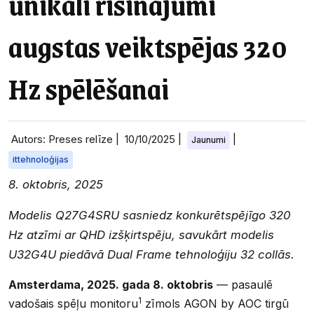
unikāli risinājumi
augstas veiktspējas 320
Hz spēlēšanai
Autors: Preses relīze |
10/10/2025
|
|
Jaunumi
ittehnoloģijas
8. oktobris, 2025
Modelis Q27G4SRU sasniedz konkurētspējīgo 320
Hz atzīmi ar QHD izšķirtspēju, savukārt modelis
U32G4U piedāvā Dual Frame tehnoloģiju 32 collās.
Amsterdama, 2025. gada 8. oktobris
— pasaulē
1
vadošais spēļu monitoru
zīmols AGON by AOC tirgū