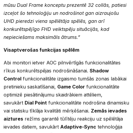
mūsu Dual Frame konceptu prezentē 32 collās, patiesi
izceļot šo tehnoloģiju un nodrošinot gan aizraujošu
UHD pieredzi viena spēlētāja spēlēs, gan arī
konkurētspējīgo FHD veiktspēju situācijās, kad
nepieciešams maksimāls ātrums.”
Visaptverošas funkcijas spēlēm
Abi monitori ietver AOC pilnvērtīgās funkcionalitātes
rīkus konkurētspējas nodrošināšanai.
Shadow
Control
funkcionalitāte izgaismo tumšās zonas labākai
pretinieku saskatīšanai,
Game Color
funkcionalitāte
optimizē piesātinājumu skaidrākiem attēliem,
savukārt
Dial Point
funkcionalitāte nodrošina dinamisku
vai statisku tīklāja kvalitāti mērķēšanai.
Zemās ievades
aiztures
režīms garantē tūlītēju reakciju uz spēlētāja
ievades datiem, savukārt
Adaptive-Sync
tehnoloģija