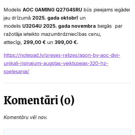
Modelis
AOC GAMING Q27G4SRU
būs pieejams iegādei
jau drīzumā
2025. gada oktobrī
un
modelis
U32G4U
2025. gada novembra
beigās par
ražotāja ieteikto mazumtirdzniecības cenu,
attiecīgi,
299,00 €
un
399,00 €.
https://notepad.lv/preses-relizes/agon-by-aoc-divi-
unikali-risinajumi-augstas-veiktspejas-320-hz-
spelesanai/
Komentāri (0)
Komentāru vēl nav.