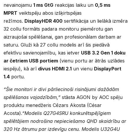
nevainojamu
1 ms GtG
reakcijas laiku un
0,5 ms
MPRT
veiktspēju abos izšķirtspējas
režīmos.
DisplayHDR 400
sertifikācija un lielākā izmēra
32 collu formāts padara monitoru piemērotu gan
aizraujošai spēlēšanai, gan profesionālam darbam ar
saturu. Gluži kā 27 collu modelis arī šis piedāvā
efektīvu savienojamību, kas ietver
USB 3.2 Gen 1 doku
ar četriem USB portiem
(vienu portu ar ātrās uzlādes
iespēju), kā arī
divus HDMI 2.1
un vienu
DisplayPort
1.4
portu.
“Šie monitori ir divi pārliecinoši risinājumi dažādām
spēlēšanas vajadzībām,”
stāsta AGON by AOC spēļu
produktu menedžeris Cēzars Akosta (César
Acosta).
“Modelis Q27G4SRU konkurētspējīgiem
spēlētājiem nodrošina nepieciešamo QHD skaidrību ar
320 Hz ātrumu par izdevīgu cenu. Modelis U32G4U