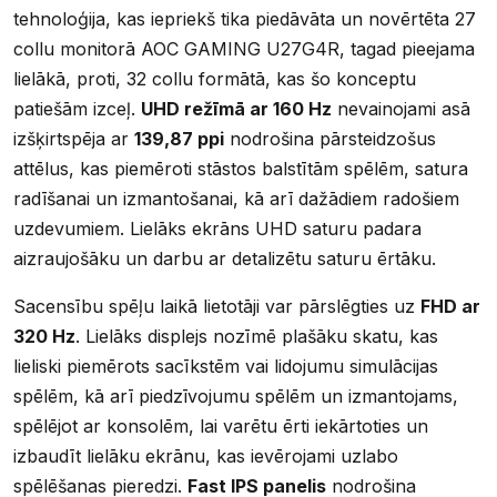
tehnoloģija, kas iepriekš tika piedāvāta un novērtēta 27
collu monitorā AOC GAMING U27G4R, tagad pieejama
lielākā, proti, 32 collu formātā, kas šo konceptu
patiešām izceļ.
UHD režīmā ar 160 Hz
nevainojami asā
izšķirtspēja ar
139,87 ppi
nodrošina pārsteidzošus
attēlus, kas piemēroti stāstos balstītām spēlēm, satura
radīšanai un izmantošanai, kā arī dažādiem radošiem
uzdevumiem. Lielāks ekrāns UHD saturu padara
aizraujošāku un darbu ar detalizētu saturu ērtāku.
Sacensību spēļu laikā lietotāji var pārslēgties uz
FHD ar
320 Hz
. Lielāks displejs nozīmē plašāku skatu, kas
lieliski piemērots sacīkstēm vai lidojumu simulācijas
spēlēm, kā arī piedzīvojumu spēlēm un izmantojams,
spēlējot ar konsolēm, lai varētu ērti iekārtoties un
izbaudīt lielāku ekrānu, kas ievērojami uzlabo
spēlēšanas pieredzi.
Fast IPS panelis
nodrošina