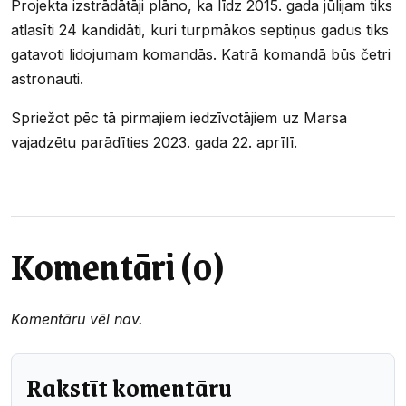
Projekta izstrādātāji plāno, ka līdz 2015. gada jūlijam tiks
atlasīti 24 kandidāti, kuri turpmākos septiņus gadus tiks
gatavoti lidojumam komandās. Katrā komandā būs četri
astronauti.
Spriežot pēc tā pirmajiem iedzīvotājiem uz Marsa
vajadzētu parādīties 2023. gada 22. aprīlī.
Komentāri (0)
Komentāru vēl nav.
Rakstīt komentāru