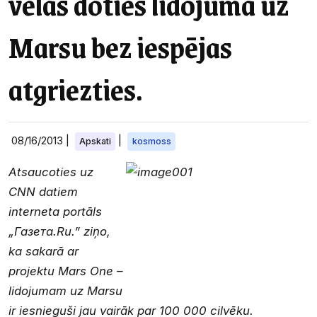
vēlas doties lidojumā uz
Marsu bez iespējas
atgriezties.
08/16/2013
|
|
Apskati
kosmoss
Atsaucoties uz
CNN datiem
interneta portāls
„Газета.Ru.” ziņo,
ka sakarā ar
projektu Mars One –
lidojumam uz Marsu
ir iesnieguši jau vairāk par 100 000 cilvēku.