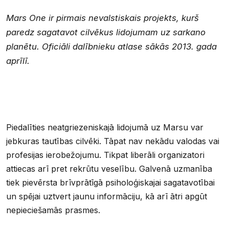
Mars One ir pirmais nevalstiskais projekts, kurš
paredz sagatavot cilvēkus lidojumam uz sarkano
planētu. Oficiāli dalībnieku atlase sākās 2013. gada
aprīlī.
Piedalīties neatgriezeniskajā lidojumā uz Marsu var
jebkuras tautības cilvēki. Tāpat nav nekādu valodas vai
profesijas ierobežojumu. Tikpat liberāli organizatori
attiecas arī pret rekrūtu veselību. Galvenā uzmanība
tiek pievērsta brīvprātīgā psiholoģiskajai sagatavotībai
un spējai uztvert jaunu informāciju, kā arī ātri apgūt
nepieciešamās prasmes.