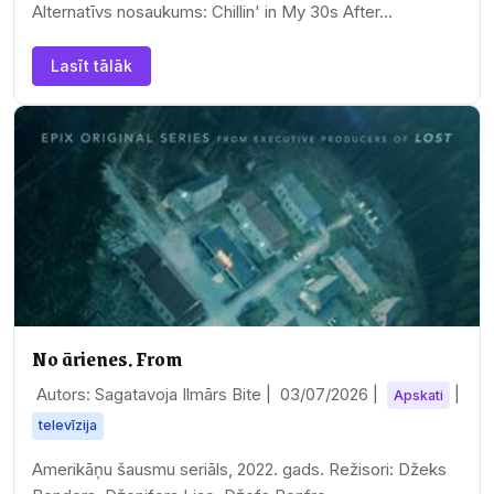
Alternatīvs nosaukums: Chillin' in My 30s After…
Lasīt tālāk
No ārienes. From
Autors: Sagatavoja Ilmārs Bite |
03/07/2026
|
|
Apskati
televīzija
Amerikāņu šausmu seriāls, 2022. gads. Režisori: Džeks