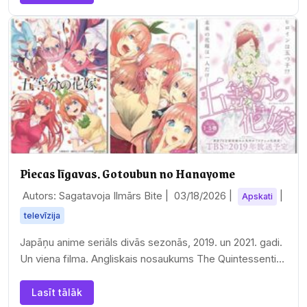
Piecas līgavas. Gotoubun no Hanayome
Autors: Sagatavoja Ilmārs Bite |
03/18/2026
|
|
Apskati
televīzija
Japāņu anime seriāls divās sezonās, 2019. un 2021. gadi.
Un viena filma. Angliskais nosaukums The Quintessential
Quintuplets. Režisors Kuvahara…
Lasīt tālāk