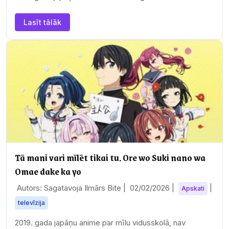
Lasīt tālāk
Tā mani vari mīlēt tikai tu. Ore wo Suki nano wa
Omae dake ka yo
Autors: Sagatavoja Ilmārs Bite |
02/02/2026
|
|
Apskati
televīzija
2019. gada japāņu anime par mīlu vidusskolā, nav