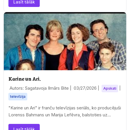
Lasīt tālāk
Karine un Ari.
Autors: Sagatavoja Ilmārs Bite |
03/27/2026
|
|
Apskati
televīzija
"Karine un Ari" ir franču televīzijas seriāls, ko producējuši
Lorenss Bahmans un Marija Lefēvra, balstoties uz
Paskāla Bankū un Dominika Mezereta…
Lasīt tālāk