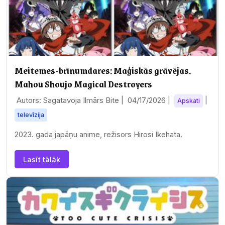
Meitemes-brīnumdares: Maģiskās grāvējas.
Mahou Shoujo Magical Destroyers
Autors: Sagatavoja Ilmārs Bite |
04/17/2026
|
|
Apskati
televīzija
2023. gada japāņu anime, režisors Hirosi Ikehata.
Lasīt tālāk