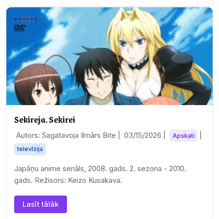
Sekireja. Sekirei
Autors: Sagatavoja Ilmārs Bite |
03/15/2026
|
|
Apskati
televīzija
Japāņu anime seriāls, 2008. gads. 2. sezona - 2010.
gads. Režisors: Keizo Kusakava.
Lasīt tālāk