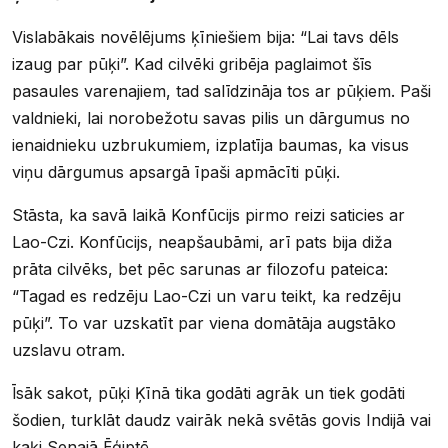
Vislabākais novēlējums ķīniešiem bija: “Lai tavs dēls
izaug par pūķi”. Kad cilvēki gribēja paglaimot šīs
pasaules varenajiem, tad salīdzināja tos ar pūķiem. Paši
valdnieki, lai norobežotu savas pilis un dārgumus no
ienaidnieku uzbrukumiem, izplatīja baumas, ka visus
viņu dārgumus apsargā īpaši apmācīti pūķi.
Stāsta, ka savā laikā Konfūcijs pirmo reizi saticies ar
Lao-Czi. Konfūcijs, neapšaubāmi, arī pats bija diža
prāta cilvēks, bet pēc sarunas ar filozofu pateica:
“Tagad es redzēju Lao-Czi un varu teikt, ka redzēju
pūķi”. To var uzskatīt par viena domātāja augstāko
uzslavu otram.
Īsāk sakot, pūķi Ķīnā tika godāti agrāk un tiek godāti
šodien, turklāt daudz vairāk nekā svētās govis Indijā vai
kaķi Senajā Ēģiptē.