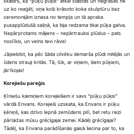
skaidrs, ka “pūķu pūķis” atkal slaistās un negrasās ne
uz ko reaģēt, viņa koši krāsoto koka skulptūru bez
ceremonijām iznesa no tempļa un tā apraka
pusapplūdušā saliņā, ka bija redzama tikai pūķa galva.
Nepārprotams mājiens – nepārtrauksi plūdus – pats
noslīksi, un velns tevi rāvis!
Jāpiebilst, ka pēc šāda cilvēku demarša plūdi mitējās un
ūdens strauji kritās. Tā, lūk, ar viņiem, šiem pūķiem,
jārīkojas!
Korejiešu pareģis
Ķīniešu kaimiņiem korejiešiem ir savs “pūķu pūķis”
vārdā Envans. Korejieši uzskata, ka Envans ir pūķu
ķēniņš, kas dzīvo lepnā zemūdens pilī, bet retu reizi
pārlaižas mūsu grēcīgajai zemei. Kādēļ grēcīgajai?
Tādēļ, ka Envana parādīšanās gaisā liecina par to, ka