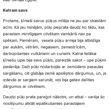
Katram savs
Protams, ķīnieši savus pūķus mīlēja ne jau par skaistām
acīm. Kā jau minējām, pūķi pieprata daudz ko tādu, kas
parastam mirstīgajam cilvēkam vienkārši nav pa
spēkam. Piemēram, vesela pūķu armija bija atbildīga
par aukām, vētrām, negaisiem, zemestrīcēm,
darbojošamies vulkāniem un cunami. Katrai lielākai
ķīniešu upei bija savs pūķis, pareizāk sakot – upe pūķim
piederēja. Daži pūķi nodarbojās ar zemūdens pasaules
sargāšanu, citi glabāja zemē apslēptos dārgumus, un, ja
izdevās ar sargiem sarunāt, viņi bija gatavi dalīties
dārgumos ar cilvēkiem.
Daudzi pūķi prata pareģot nākotni, un atkal – varēja šo
noslēpumu atklāt iepatikušamies parastajiem