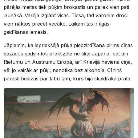
pārējās meitas tiek pūķim brokastīs un paliek vien pati
jaunākā. Varēja izglābt visas. Tiesa, tad varonim droši
vien nāktos precēt vecāko. Laikam tas ir ilgās
gaidīšanas iemesls.
Jāpiemin, ka iepriekšējā pūķa piedzirdīšana pirms cīņas
dažādos gadsimtos praktizēta ne tikai Japānā, bet arī
Rietumu un Austrumu Eiropā, arī Krievijā neviena cīņa,
vēl jo vairāk ar pūķi, nenotika bez alkohola. Cīniņš
parasti beidzās par labu tam, kurš bija skaidrākā prātā.