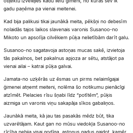
objektu izvēlējies kādu lielu ģimeni, no kuras sev ik
gadu paņēma pa vienai meitenei.
Kad bija palikusi tikai jaunākā meita, pēkšņi no debesīm
nolaidās tajos laikos slavenais varonis Susanoo-no
Mikoto un apsolīja cilvēkiem pūķa nelietībām darīt galu.
Susanoo-no sagatavoja astoņas mucas sakē, izvietoja
tās pakalnos, bet pakalnus apjoza ar sētu, atstājot pa
vienai ailai – katrai pūķa galvai.
Jamata-no uzķērās uz ēsmas un pirms nelaimīgajai
ģimenei atņemt meiteni, nolēma šo notikumu pienācīgi
atzīmēt. Pielacies rīsu šņabi līdz “potītēm”, pūķis
aizmiga un varonis viņu sakapāja sīkos gabaliņos.
Jaunākā meita, kā jau tas pasakās mēdz būt, tika
uzvarētājam. Kaut gan no mūsu viedokļa Susanoo-no
rīcība nebija visai godīga, astoņus gadus gaidot, kamēr