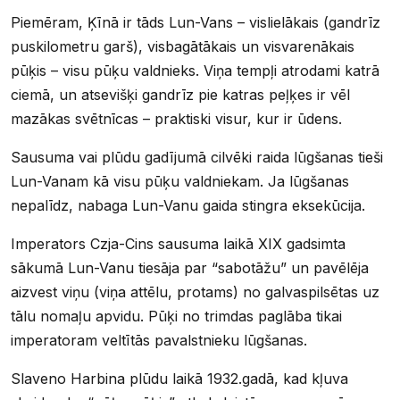
Piemēram, Ķīnā ir tāds Lun-Vans – vislielākais (gandrīz
puskilometru garš), visbagātākais un visvarenākais
pūķis – visu pūķu valdnieks. Viņa tempļi atrodami katrā
ciemā, un atsevišķi gandrīz pie katras peļķes ir vēl
mazākas svētnīcas – praktiski visur, kur ir ūdens.
Sausuma vai plūdu gadījumā cilvēki raida lūgšanas tieši
Lun-Vanam kā visu pūķu valdniekam. Ja lūgšanas
nepalīdz, nabaga Lun-Vanu gaida stingra eksekūcija.
Imperators Czja-Cins sausuma laikā XIX gadsimta
sākumā Lun-Vanu tiesāja par “sabotāžu” un pavēlēja
aizvest viņu (viņa attēlu, protams) no galvaspilsētas uz
tālu nomaļu apvidu. Pūķi no trimdas paglāba tikai
imperatoram veltītās pavalstnieku lūgšanas.
Slaveno Harbina plūdu laikā 1932.gadā, kad kļuva