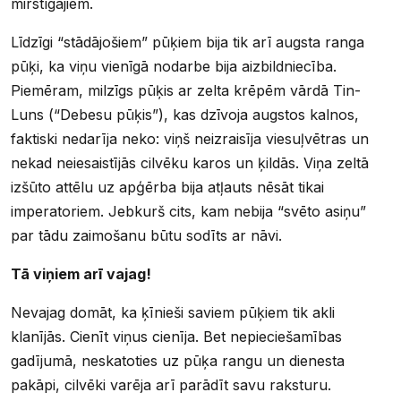
mirstīgajiem.
Līdzīgi “stādājošiem” pūķiem bija tik arī augsta ranga
pūķi, ka viņu vienīgā nodarbe bija aizbildniecība.
Piemēram, milzīgs pūķis ar zelta krēpēm vārdā Tin-
Luns (“Debesu pūķis”), kas dzīvoja augstos kalnos,
faktiski nedarīja neko: viņš neizraisīja viesuļvētras un
nekad neiesaistījās cilvēku karos un ķildās. Viņa zeltā
izšūto attēlu uz apģērba bija atļauts nēsāt tikai
imperatoriem. Jebkurš cits, kam nebija “svēto asiņu”
par tādu zaimošanu būtu sodīts ar nāvi.
Tā viņiem arī vajag!
Nevajag domāt, ka ķīnieši saviem pūķiem tik akli
klanījās. Cienīt viņus cienīja. Bet nepieciešamības
gadījumā, neskatoties uz pūķa rangu un dienesta
pakāpi, cilvēki varēja arī parādīt savu raksturu.