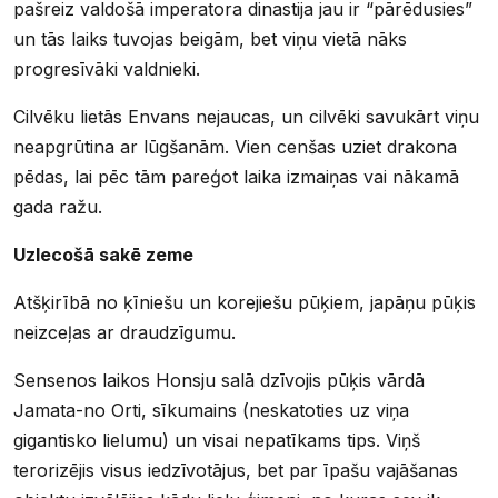
pašreiz valdošā imperatora dinastija jau ir “pārēdusies”
un tās laiks tuvojas beigām, bet viņu vietā nāks
progresīvāki valdnieki.
Cilvēku lietās Envans nejaucas, un cilvēki savukārt viņu
neapgrūtina ar lūgšanām. Vien cenšas uziet drakona
pēdas, lai pēc tām pareģot laika izmaiņas vai nākamā
gada ražu.
Uzlecošā sakē zeme
Atšķirībā no ķīniešu un korejiešu pūķiem, japāņu pūķis
neizceļas ar draudzīgumu.
Sensenos laikos Honsju salā dzīvojis pūķis vārdā
Jamata-no Orti, sīkumains (neskatoties uz viņa
gigantisko lielumu) un visai nepatīkams tips. Viņš
terorizējis visus iedzīvotājus, bet par īpašu vajāšanas