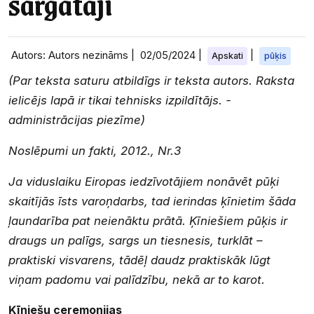
sargātāji
Autors: Autors nezināms |
02/05/2024
|
|
Apskati
pūķis
(Par teksta saturu atbildīgs ir teksta autors. Raksta
ielicējs lapā ir tikai tehnisks izpildītājs. -
administrācijas piezīme)
Noslēpumi un fakti, 2012., Nr.3
Ja viduslaiku Eiropas iedzīvotājiem nonāvēt pūķi
skaitījās īsts varoņdarbs, tad ierindas ķīnietim šāda
ļaundarība pat neienāktu prātā. Ķīniešiem pūķis ir
draugs un palīgs, sargs un tiesnesis, turklāt –
praktiski visvarens, tādēļ daudz praktiskāk lūgt
viņam padomu vai palīdzību, nekā ar to karot.
Ķīniešu ceremonijas