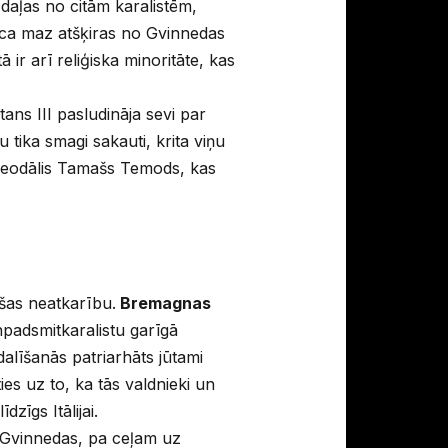
s daļas no citām karalistēm,
īca maz atšķiras no Gvinnedas
 ir arī reliģiska minoritāte, kas
ans III pasludināja sevi par
 tika smagi sakauti, krita viņu
s feodālis Tamašs Temods, kas
ušas neatkarību.
Bremagnas
padsmitkaralistu garīgā
dalīšanās patriarhāts jūtami
es uz to, ka tās valdnieki un
dzīgs Itālijai.
 Gvinnedas, pa ceļam uz