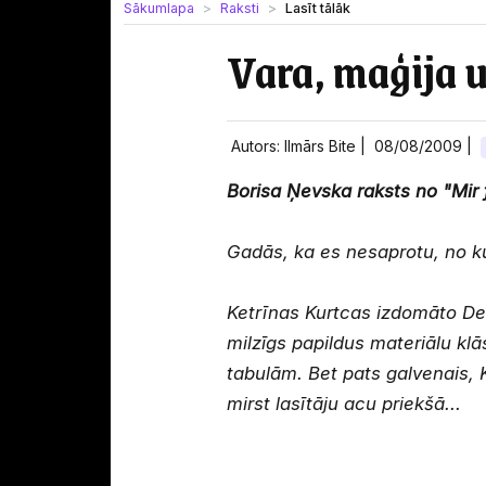
Sākumlapa
Raksti
Lasīt tālāk
Vara, maģija 
Autors: Ilmārs Bite |
08/08/2009
|
Borisa Ņevska raksts no "Mir
Gadās, ka es nesaprotu, no kur
K
etrīnas Kurtcas izdomāto Deri
milzīgs papildus materiālu kl
tabulām. Bet pats galvenais, K
mirst lasītāju acu priekšā...