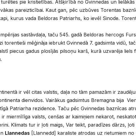
i turēties pie kristietības. Atšķirībā no Gvinnedas un lielākā
vākas pareizticībai. Kaut gan, pēc uzbūves Torentas bazn
kapi, kurus vada Beldoras Patriarhs, ko ievēl Sinode. Torentā
impērijas sastāvdaļa, taču 545. gadā Beldoras hercogs Furst
i torentieši mēģināja iebrukt Gvinnedā 7. gadsimta vidū, taču
alstī piecus gadus plosījās pilsoņu karš, kurā uzvarēja liel
.
inentā ir vēl citas valstis, daļa no tām pamazām ir zaudēj
ontinenta dienvidos. Vairākus gadsimtus Bremagna bija Vien
ristīgā Patriarha rezidence. Taču pēc Gvinnedas baznīcas atr
r miermīlīga valsts, cenšas ar kaimiņiem nekarot, neskatoti
erini. Klimats tur ir ļoti maigs, Var teikt, paradīzes dārzs, ļoti lī
un
Llannedas
[Llannedd] karaliste atrodas uz rietumiem no