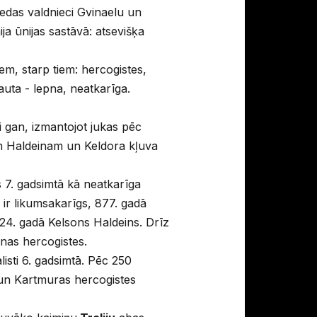
edas valdnieci Gvinaelu un
ja ūnijas sastāvā: atsevišķa
em, starp tiem: hercogistes,
auta - lepna, neatkarīga.
i gan, izmantojot jukas pēc
lam Haldeinam un Keldora kļuva
 7. gadsimtā kā neatkarīga
s ir likumsakarīgs, 877. gadā
24. gadā Kelsons Haldeins. Drīz
nas hercogistes.
sti 6. gadsimtā. Pēc 250
 un Kartmuras hercogistes