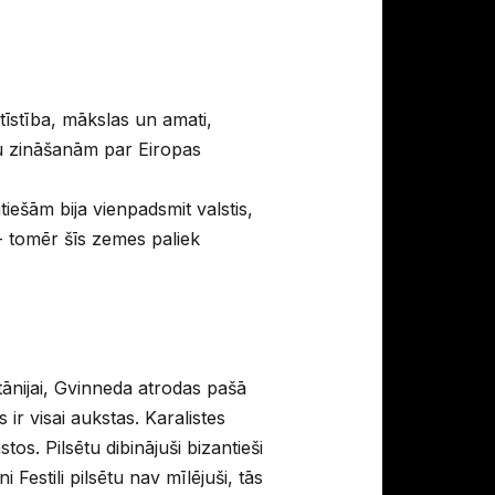
tīstība, mākslas un amati,
su zināšanām par Eiropas
iešām bija vienpadsmit valstis,
 - tomēr šīs zemes paliek
itānijai, Gvinneda atrodas pašā
 ir visai aukstas. Karalistes
os. Pilsētu dibinājuši bizantieši
 Festili pilsētu nav mīlējuši, tās