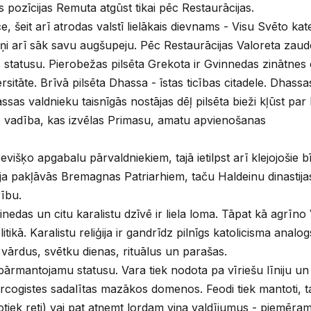
s pozīcijas Remuta atgūst tikai pēc Restaurācijas.
, šeit arī atrodas valstī lielākais dievnams - Visu Svēto kate
ņi arī sāk savu augšupeju. Pēc Restaurācijas Valoreta zaud
 statusu. Pierobežas pilsēta Grekota ir Gvinnedas zinātnes 
rsitāte. Brīvā pilsēta Dhassa - īstas ticības citadele. Dhass
ssas valdnieku taisnīgās nostājas dēļ pilsēta bieži kļūst par
s vadība, kas izvēlas Primasu, amatu apvienošanas
.
evišķo apgabalu pārvaldniekiem, tajā ietilpst arī klejojošie 
a pakļāvās Bremagnas Patriarhiem, taču Haldeinu dinastijas 
ību.
vinedas un citu karalistu dzīvē ir liela loma. Tāpat kā agrīn
itikā. Karalistu reliģija ir gandrīdz pilnīgs katolicisma analog
vārdus, svētku dienas, rituālus un parašas.
ārmantojamu statusu. Vara tiek nodota pa vīriešu līniju un
ercogistes sadalītas mazākos domenos. Feodi tiek mantoti, ta
otiek reti) vai pat atņemt lordam viņa valdījumus - piemēra