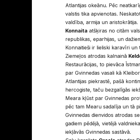
Atlantijas okeānu. Pēc neatkar
valstis tika apvienotas. Neskato
valdība, armija un aristokrātija.
Konnaita
atšķiras no citām vals
republikas, eparhijas, un dažie
Konnaitieši ir lieliski karavīri u
Ziemeļos atrodas kalnainā
Keld
Restaurācijas, to pievāca Īstma
par Gvinnedas vasali kā Kleibor
Atlantijas piekrastē, pašā kont
hercogiste, taču bezgalīgās iekš
Meara kļūst par Gvinnedas prot
pēc tam Mearu sadalīja un tā p
Gvinnedas dienvidos atrodas s
gadiem pēdējā, vietējā valdnie
iekļāvās Gvinnedas sastāvā.