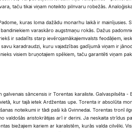
a, taču tikai viņam noteikto pilnvaru robežās. Analoģiska si
z Padome, kuras loma dažādu monarhu laikā ir mainījusies. Sp
ar bandiniekiem varaskāro augstmaņu rokās. Dažus padomniek
riekš ir sadalīts starp ievērojamākajiemvalsts feodāļiem, ies
avu karadraudzi, kuru vajadzības gadījumā viņam ir jānodo
nieks visiem bruņotajiem spēkiem, taču garantēti viņam pakļa
alvenais sāncensis ir Torentas karaliste. Galvaspilsēta - B
tā, kur tajā ietek Ardžentas upe. Torenta ir absolūta monar
nas noteikumi ir tādi paši kā Gvinnedai. Torentas tronī ilg
no valdošās aristokrātijas arī ir derini. Ja neskaita strīdus pa
as biežajiem kariem ar karalistēm, kurās valda cilvēki. Visi