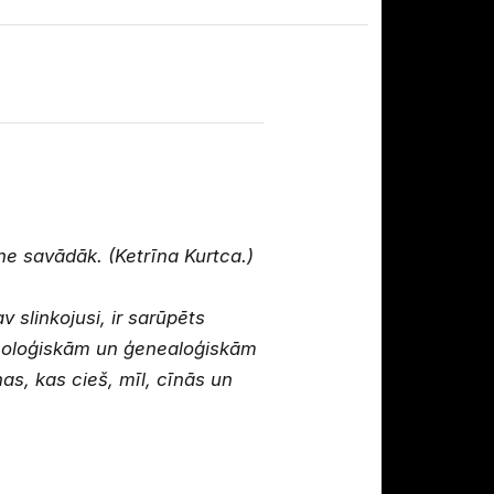
 ne savādāk. (Ketrīna Kurtca.)
 slinkojusi, ir sarūpēts
ronoloģiskām un ģenealoģiskām
nas, kas cieš, mīl, cīnās un