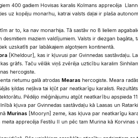
īgiem 400 gadiem Hovisas karalis Kolmans apprecēja Llann
ties uz kopēju monarhu, katrai valsts daļai ir plaša autonomi
tīm ar to, ka nav monarhija. Tā sastāv no 8 lieliem apgabali
m desmitiem maziem valdījumiem. Valsts ir diezgan bagāta, t
n tiek uzskatīti par labākajiem algotņiem kontinentā.
ora
[Kheldour], kas ir kļuvusi par Gvinnedas sastāvdaļu. La
rkas grāfs. Taču vēlāk viņš zvērēja uzticību karalim Sinhi
nas hercogiste.
inenta rietumu galā atrodas
Mearas
hercogiste. Meara radās
ējās ķildas neļāva tai kļūt par neatkarīgu karalisti. Rezultāt
ektorātu. Pēdējo mēģinājumu atgūt neatkarību apspieda 11
ilnībā kļuva par Gvinnedas sastāvdaļu kā Laasas un Ratarki
enā
Murinas
[Mooryn] zeme, kas kļuva par neatkarīgu karali
ka meita apprecēja Festilu II un pēc tam Murina kā Korvinas