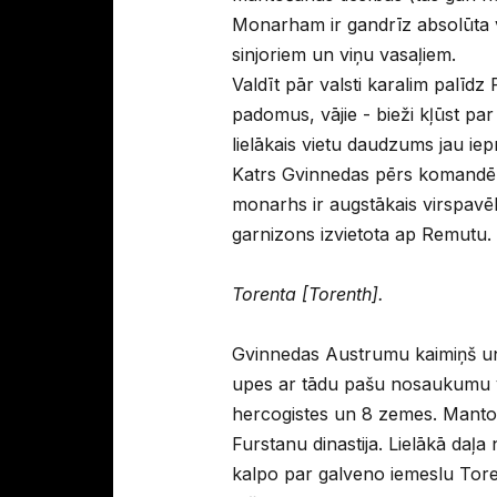
Monarham ir gandrīz absolūta var
sinjoriem un viņu vasaļiem.
Valdīt pār valsti karalim palīd
padomus, vājie - bieži kļūst p
lielākais vietu daudzums jau iep
Katrs Gvinnedas pērs komandē s
monarhs ir augstākais virspavēl
garnizons izvietota ap Remutu.
Torenta [Torenth].
Gvinnedas Austrumu kaimiņš un g
upes ar tādu pašu nosaukumu vie
hercogistes un 8 zemes. Mantoša
Furstanu dinastija. Lielākā daļa 
kalpo par galveno iemeslu Torent