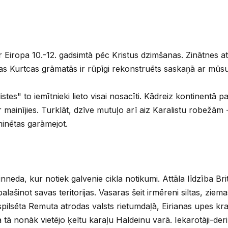
r Eiropa 10.-12. gadsimtā pēc Kristus dzimšanas. Zinātnes at
īnas Kurtcas grāmatās ir rūpīgi rekonstruēts saskaņā ar mū
s" to iemītnieki lieto visai nosacīti. Kādreiz kontinentā pat
r mainījies. Turklāt, dzīve mutuļo arī aiz Karalistu robežām
eminētas garāmejot.
nneda, kur notiek galvenie cikla notikumi. Attāla līdzība Br
ašinot savas teritorijas. Vasaras šeit irmēreni siltas, ziemas
pilsēta Remuta atrodas valsts rietumdaļā, Eirianas upes krast
tā nonāk vietējo ķeltu karaļu Haldeinu varā. Iekarotāji-derini