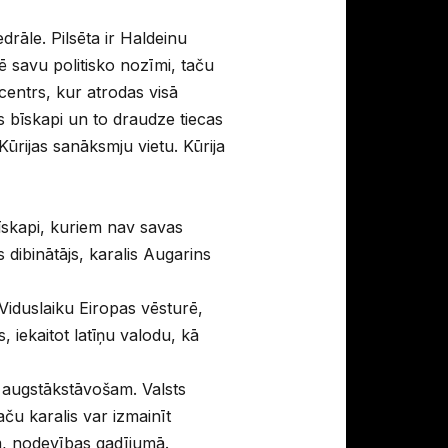
drāle. Pilsēta ir Haldeinu
ē savu politisko nozīmi, taču
centrs, kur atrodas visā
as bīskapi un to draudze tiecas
 Kūrijas sanāksmju vietu. Kūrija
bīskapi, kuriem nav savas
dibinātājs, karalis Augarins
o Viduslaiku Eiropas vēsturē,
s, iekaitot latīņu valodu, kā
 augstākstāvošam. Valsts
ču karalis var izmainīt
m, nodevības gadījumā.