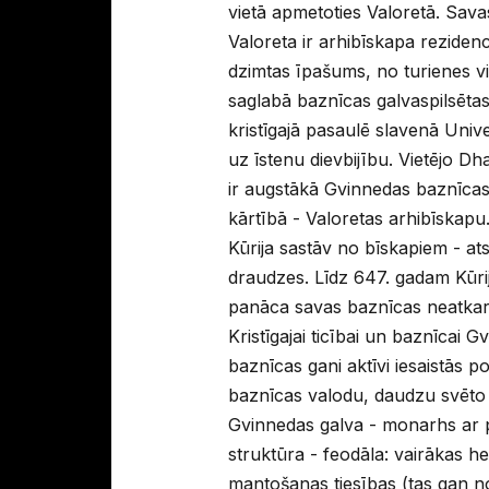
vietā apmetoties Valoretā. Sava
Valoreta ir arhibīskapa rezidence
dzimtas īpašums, no turienes vi
saglabā baznīcas galvaspilsētas
kristīgajā pasaulē slavenā Unive
uz īstenu dievbijību. Vietējo Dha
ir augstākā Gvinnedas baznīca
kārtībā - Valoretas arhibīskapu
Kūrija sastāv no bīskapiem - ats
draudzes. Līdz 647. gadam Kūrij
panāca savas baznīcas neatkar
Kristīgajai ticībai un baznīcai G
baznīcas gani aktīvi iesaistās pol
baznīcas valodu, daudzu svēto 
Gvinnedas galva - monarhs ar p
struktūra - feodāla: vairākas h
mantošanas tiesības (tas gan n