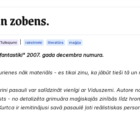
un zobens.
|
Tulkojumi
rakstnieki
literatūra
maģija
 fantastiki" 2007. gada decembra numura.
ienes nāk materiāls - es tikai zinu, ka jābūt tieši tā un
ni pasauli var salīdzināt vienīgi ar Viduszemi. Autore nav
āsts - no detalizēta grimuāra maģiskajās zinībās līdz h
urtca ir iemitinājusi savā pasaulē ļoti reālistiskas perso