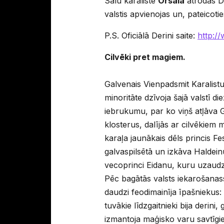
Salu karaliste
Orsala
atrodas Di
valstis apvienojas un, pateicoti
P.S. Oficiālā Derini saite:
http:/
Cilvēki pret magiem.
Galvenais Vienpadsmit Karalistu 
minoritāte dzīvoja šajā valstī 
iebrukumu, par ko viņš atļāva G
klosterus, dalījās ar cilvēkiem
karaļa jaunākais dēls princis 
galvaspilsētā un izkāva Haldeinu
vecoprinci Eidanu, kuru uzaudzi
Pēc bagātās valsts iekarošanass
daudzi feodimainīja īpašniekus: 
tuvākie līdzgaitnieki bija derini
izmantoja maģisko varu savtīgiem