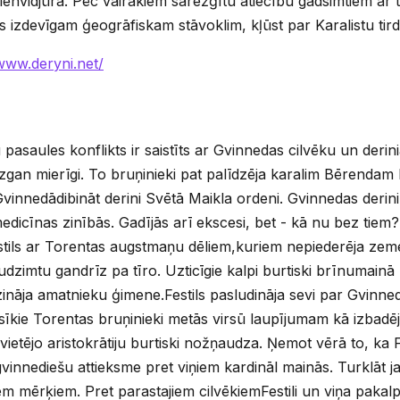
envidjūrā. Pēc vairākiem sarežģītu atiecību gadsimtiem ar
es izdevīgam ģeogrāfiskam stāvoklim, kļūst par Karalistu tir
/www.deryni.net/
pasaules konflikts ir saistīts ar Gvinnedas cilvēku un derin
diezgan mierīgi. To bruņinieki pat palīdzēja karalim Bērenda
vinnedādibināt derini Svētā Maikla ordeni. Gvinnedas derin
 medicīnas zinībās. Gadījās arī ekscesi, bet - kā nu bez tie
Festils ar Torentas augstmaņu dēliem,kuriem nepiederēja ze
dzimtu gandrīz pa tīro. Uzticīgie kalpi burtiski brīnumainā 
nāja amatnieku ģimene.Festils pasludināja sevi par Gvinned
īkie Torentas bruņinieki metās virsū laupījumam kā izbadēji
vietējo aristokrātiju burtiski nožņaudza. Ņemot vērā to, ka F
, gvinnediešu attieksme pret viņiem kardināl mainās. Turklāt ja
 mērķiem. Pret parastajiem cilvēkiemFestili un viņa pakalpiņ