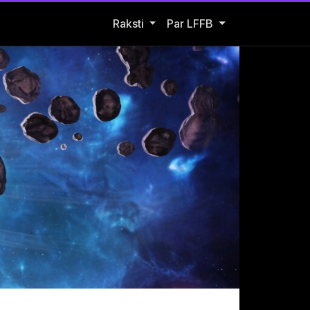
Open Raksti submenu
Raksti
Par LFFB