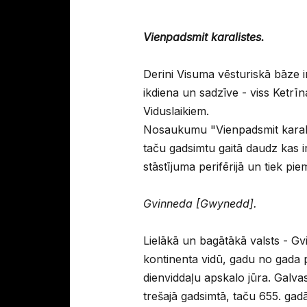
Vienpadsmit karalistes.
Derini Visuma vēsturiskā bāze i
ikdiena un sadzīve - viss Ketr
Viduslaikiem.
Nosaukumu "Vienpadsmit karaliste
taču gadsimtu gaitā daudz kas i
stāstījuma perifērijā un tiek pi
Gvinneda [Gwynedd].
Lielākā un bagātākā valsts - Gvi
kontinenta vidū, gadu no gada pal
dienviddaļu apskalo jūra. Galvas
trešajā gadsimtā, taču 655. gadā 