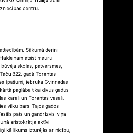
 tuvāko kaimiņu
Traliju
abas
dzniecības centru.
iattiecībām. Sākumā derini
m Haldeinam atsist mauru
i būvēja skolas, patversmes,
m?Taču 822. gadā Torentas
mes īpašumi, iebruka Gvinnedas
kārtā paglāba tikai divus gadus
as karali un Torentas vasali.
es vilku bars. Tajos gados
estils pats un gandrīzvisi viņa
unā aristokrātija aktīvi
i kā likums izturējās ar nicību,