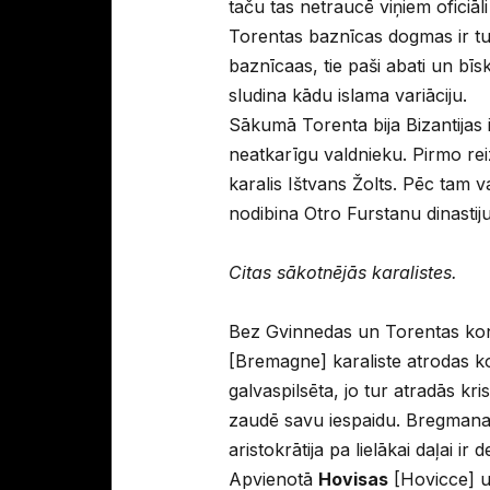
taču tas netraucē viņiem oficiāl
Torentas baznīcas dogmas ir tu
baznīcaas, tie paši abati un bīs
sludina kādu islama variāciju.
Sākumā Torenta bija Bizantijas 
neatkarīgu valdnieku. Pirmo reiz
karalis Ištvans Žolts. Pēc tam v
nodibina Otro Furstanu dinastiju
Citas sākotnējās karalistes.
Bez Gvinnedas un Torentas kont
[Bremagne] karaliste atrodas k
galvaspilsēta, jo tur atradās k
zaudē savu iespaidu. Bregmana i
aristokrātija pa lielākai daļai ir d
Apvienotā
Hovisas
[Hovicce] 