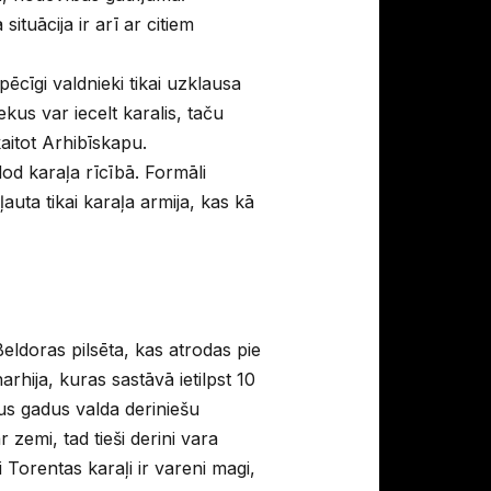
tuācija ir arī ar citiem
ēcīgi valdnieki tikai uzklausa
us var iecelt karalis, taču
kaitot Arhibīskapu.
d karaļa rīcībā. Formāli
uta tikai karaļa armija, kas kā
eldoras pilsēta, kas atrodas pie
hija, kuras sastāvā ietilpst 10
us gadus valda deriniešu
r zemi, tad tieši derini vara
 Torentas karaļi ir vareni magi,