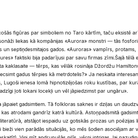
ošās figūras par simboliem no Taro kārtīm, taču eksistē arī 
nāži liekas kā kompānijas «Aurora» monstri — tās fosforisc
os un septiņdesmitajos gados. «Auroras» vampīrs, protams, 
tures» faktiski bija padarījusi par savu firmas zīmi.Šajā tēlā
lta kaklasaite — tērps, kas vēlāk rosināja Džordžu Hamilto
piecsimt gadus tērpies kā metrdotelis?» Ja neskaita interesan
s, Lugoši ienesa lomā hipnotizējošas roku kustības, par k
adzīgi ļoti lokani locekļi un vēl jāpiedzimst par ungāru».
ja jāpaiet gadsimtiem. Tā folkloras saknes ir dziļas un daudz
, kas atrodami gandrīz katrā kultūrā. Astoņpadsmitā gadsim
iteratūrā, atstājot iespaidu uz gotiskās prozas un poēzijas 
ri bieži vien parādās situācijās, ko mēs šodien asociējam ar
kaitīt). Viņi mīt apdrupušās pilīs, vērpj intrigas, lai pazudi