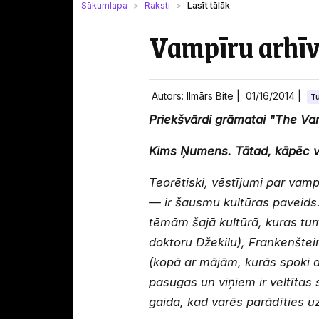
Sākumlapa
Raksti
Lasīt tālāk
Vampīru arhīv
Autors: Ilmārs Bite |
01/16/2014
|
T
Priekšvārdi grāmatai "The Va
Kims Ņumens. Tātad, kāpēc v
Teorētiski, vēstījumi par vamp
— ir šausmu kultūras paveids.
tēmām šajā kultūrā, kuras tum
doktoru Džekilu), Frankenštei
(kopā ar mājām, kurās spoki 
pasugas un viņiem ir veltītas
gaida, kad varēs parādīties u