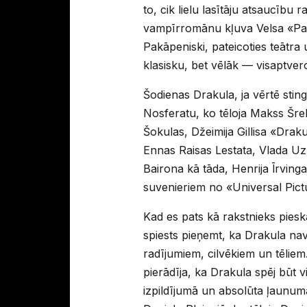
to, cik lielu lasītāju atsaucīb
vampīrromānu kļuva Velsa «Pasa
Pakāpeniski, pateicoties teātra
klasisku, bet vēlāk — visaptve
Šodienas Drakula, ja vērtē stin
Nosferatu, ko tēloja Makss Šrek
Šokulas, Džeimija Gillisa «Dra
Ennas Raisas Lestata, Vlada Uz 
Bairona kā tāda, Henrija Īrvin
suvenieriem no «Universal Pict
Kad es pats kā rakstnieks piesk
spiests pieņemt, ka Drakula na
radījumiem, cilvēkiem un tēliem.
pierādīja, ka Drakula spēj būt v
izpildījumā un absolūta ļaunuma