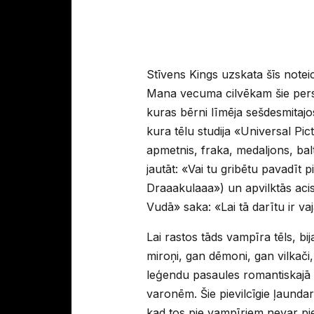
Stīvens Kings uzskata šīs noteic
Mana vecuma cilvēkam šie perso
kuras bērni līmēja sešdesmitaj
kura tēlu studija «Universal Pic
apmetnis, fraka, medaljons, ba
jautāt: «Vai tu gribētu pavadīt 
Draaakulaaa») un apvilktās aci
Vudā» saka: «Lai tā darītu ir vaj
Lai rastos tāds vampīra tēls, bi
miroņi, gan dēmoni, gan vilkači
leģendu pasaules romantiskajā l
varonēm. Šie pievilcīgie ļaunda
kad tos pie vampīriem nevar pies