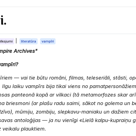
i.
|
ulkojumi
literatūra
vampīri
mpire Archives"
ampīri?
īriem — vai tie būtu romāni, filmas, teleseriāli, stāsti,
 Ilgu laiku vampīrs bija tikai viens no pamatpersonāžie
sas panteonā kopā ar vilkaci (tā metamorfozes skar arī 
na briesmoni (ar plašu radu saimi, sākot no golema un b
dzīvo), mūmiju, zombiju, slepkavu-maniaku un dažiem cit
 savas antoloģijas — ja nu vienīgi «Lielā kalpu-kupraiņu 
z veikalu plauktiem.