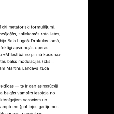
citi metaforiski formulējumi.
ējošās, saliekamās rotaļlietas,
bija Bela Lugoši Drakulas lomā,
 efektīgi apvienojās operas
nu «Mīlestībā no pirmā kodiena»
tas balss modulācijas («Es...
urām Mārtins Landavs «Edā
veidīgas — te ir gan asinssūcēji
ta beigās vampīrs iesoļoja no
liktenīgajiem varoņiem un
 vampīriem (pat tajos gadījumos,
nātu jaunas, nevainīgas