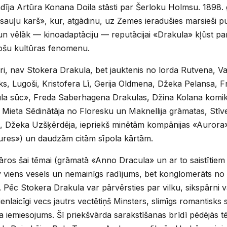
u radīja Artūra Konana Doila stāsti par Šerloku Holmsu. 1898
uļu karš», kur, atgādinu, uz Zemes ieradušies marsieši pu
 un vēlāk — kinoadaptāciju — reputācijai «Drakula» kļūst p
rošu kultūras fenomenu.
gri, nav Stokera Drakula, bet jauktenis no lorda Rutvena, V
s, Lugoši, Kristofera Lī, Gerija Oldmena, Džeka Pelansa, F
kula sūc», Freda Saberhagena Drakulas, Džina Kolana komik
Mieta Sēdinātāja no Floresku un Maknellija grāmatas, Stīve
ga, Džeka Uzšķērdēja, iepriekš minētām kompānijas «Aurora
ures») un daudzām citām sīpola kārtām.
āros šai tēmai (grāmatā «Anno Dracula» un ar to saistītiem
v viens vesels un nemainīgs radījums, bet konglomerāts no 
 Pēc Stokera Drakula var pārvērsties par vilku, sikspārni va
ienlaicīgi vecs jautrs vectētiņš Minsters, slimīgs romantisks
 iemiesojums. Šī priekšvārda sarakstīšanas brīdī pēdējās tēl