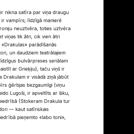
ir nikna satīra par viņa draugu
 ir vampīrs; līdzīgā manierē
roniju neuztvēra, toties uztvēra
ņas tik ātri, cik vien ātri
ra «Drakulas» parādīšanās
ori, un daudziem teatrālajiem
līdzīgus bulvārpreses seriālam
tīt ar Grieķiju), taču viņš ir
ra Drakulam ir visādā ziņā jābūt
īrs ģērbjas bezgaumīgi (viņu
do Lugoši, ir apveltīts ar šiku,
abiedrībā (Stokeram Drakula tur
dori — kaut satīriskais
iedrībā pieņemto «labo toni»,