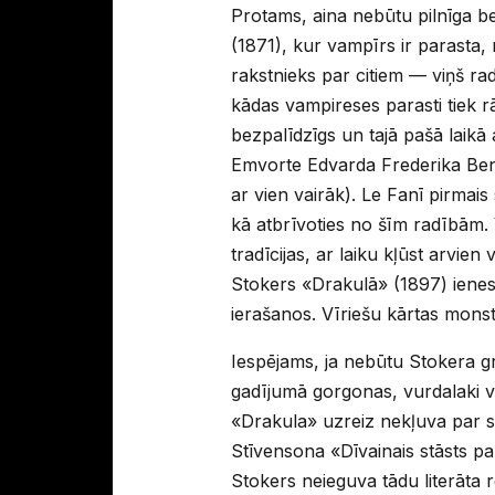
Protams, aina nebūtu pilnīga be
(1871), kur vampīrs ir parasta,
rakstnieks par citiem — viņš ra
kādas vampireses parasti tiek r
bezpalīdzīgs un tajā pašā laikā 
Emvorte Edvarda Frederika Bens
ar vien vairāk). Le Fanī pirmai
kā atbrīvoties no šīm radībām. 
tradīcijas, ar laiku kļūst arvien
Stokers «Drakulā» (1897) ienes
ierašanos. Vīriešu kārtas mons
Iespējams, ja nebūtu Stokera grā
gadījumā gorgonas, vurdalaki va
«Drakula» uzreiz nekļuva par sen
Stīvensona «Dīvainais stāsts p
Stokers neieguva tādu literāta 