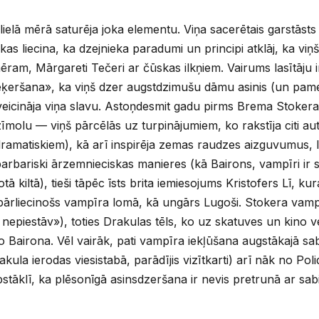
ielā mērā saturēja joka elementu. Viņa sacerētais garstāsts 
s liecina, ka dzejnieka paradumi un principi atklāj, ka viņš
mēram, Mārgareti Tečeri ar čūskas ilkņiem. Vairums lasītāju i
ķeršana», ka viņš dzer augstdzimušu dāmu asinis (un pamet vi
ai veicināja viņa slavu. Astoņdesmit gadu pirms Brema Stoke
olu — viņš pārcēlās uz turpinājumiem, ko rakstīja citi aut
ramatiskiem), kā arī inspirēja zemas raudzes aizguvumus, 
bariski ārzemnieciskas manieres (kā Bairons, vampīri ir sais
ā kiltā), tieši tāpēc īsts brita iemiesojums Kristofers Lī, ku
 pārliecinošs vampīra lomā, kā ungārs Lugoši. Stokera vamp
epiestāv»), toties Drakulas tēls, ko uz skatuves un kino vei
o Bairona. Vēl vairāk, pati vampīra iekļūšana augstākajā s
kula ierodas viesistabā, parādījis vizītkarti) arī nāk no Poli
tāklī, ka plēsonīgā asinsdzeršana ir nevis pretrunā ar sab