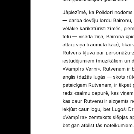
Jāpiezīmē, ka Polidori nodoms l
— darba devēju lordu Baironu, ka
vēlākie karikatūristi zīmēs, pie
tēlu — visādā ziņā, Bairona «pie
atļauj viņa traumētā kāja), tik
Rutvens kļuva par personāžu-zīm
iestudējumiem (muzikāliem un d
«Vampīrs Varni». Rutvenam ir bar
anglis (dažās lugās — skots rūtot
pateicīgam Rutvenam, ir tikpat
redz «salmu cepurē, kas viņam n
kas caur Rutvenu ir aizņemts n
iekļūst caur logu, bet Lugoši Dra
«Vampīra» zemteksts slēpjas aps
bet gan atbilst tās noteikumiem.