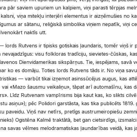
ara pār saviem upuriem un kalpiem, viņi parasti tērpjas meln
un kalsni, viņa mitekļu interjēri elementus ir aizņēmušies n
 līgumus ar sātanu, reliģiskā simbolika viņiem nepatīk, viņi
lvenokārt naktīs utt.
 lords Rutvens ir tipisks gotiskais ļaundaris, tomēr viņš ir
nevajadzīgus: visu folkloras tradīciju, sievietes-čūskas, kas
avenos Dienvidamerikas sikspārņus. Tie, iespējams, savā vei
 par ko es domāju. Toties lords Rutvens tāds ir. No viņa sav
ristikas — varbūt tikai izņemot asinssūcējus augus, kas att
, vai «Mazo šausmu veikaliņu», tāpat arī automašīnu, kas d
. Līdz Rutvenam vampīrisms bija kaut kas, ko slikts cilvēk
rstu asiņu»); pēc Polidori garstāsta, kas tika publicēts 1819
sku paveidu. Viņš nav netīrs, pretīgs austrumeiropiešu zemn
ieks) Ogistēna Kalmē traktātā, bet gan cietsirdīgs, izsmalci
rina savas vēlmes melodramatiskas ļaundarības veidā, kas j