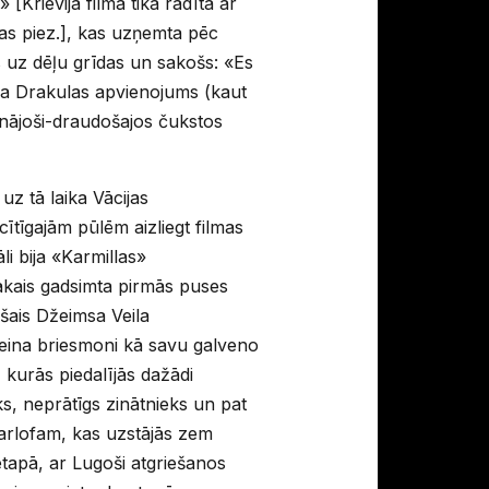
[Krievijā filma tika rādīta ar
as piez.], kas uzņemta pēc
 uz dēļu grīdas un sakošs: «Es
āfa Drakulas apvienojums (kaut
unājoši-draudošajos čukstos
uz tā laika Vācijas
ītīgajām pūlēm aizliegt filmas
i bija «Karmillas»
lākais gadsimta pirmās puses
šais Džeimsa Veila
teina briesmoni kā savu galveno
kurās piedalījās dažādi
s, neprātīgs zinātnieks un pat
Karlofam, kas uzstājās zem
tapā, ar Lugoši atgriešanos