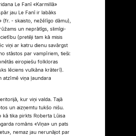
ridana Le Fanī «Karmillā»
pār jau Le Fanī ir labāks
(fr. - skaisto, nežēlīgo dāmu),
rūžams un neprātīgs, slimīgi-
ietību (pretēji tam kā misis
 viņi ar katru dienu savārgst
no stāstos par vampīriem, tieši:
onētās eiropiešu folkloras
isks lēciens vulkāna krāterī).
n atzīmē viņa ļaundara
itorijā, kur viņi valda. Tajā
otos un aizņemtu tukšo nišu.
 kā tika pirkts Roberta Lūisa
Hagarda romāns «Viņa» un pats
retu», nemaz jau nerunājot par