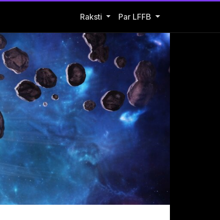
Open Raksti submenu
Raksti
Par LFFB