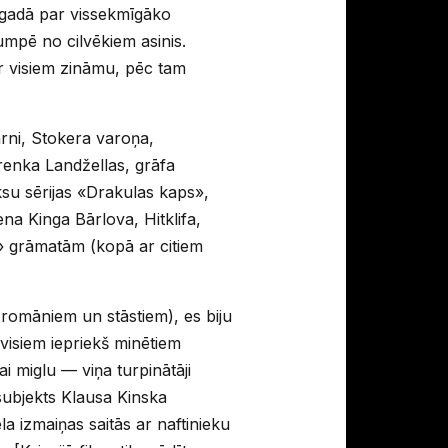
. gadā par vissekmīgāko
mpē no cilvēkiem asinis.
ar visiem zināmu, pēc tam
arni, Stokera varoņa,
renka Landžellas, grāfa
su sērijas «Drakulas kaps»,
na Kinga Bārlova, Hitklifa,
» grāmatām (kopā ar citiem
 romāniem un stāstiem), es biju
visiem iepriekš minētiem
i miglu — viņa turpinātāji
 subjekts Klausa Kinska
a izmaiņas saitās ar naftinieku