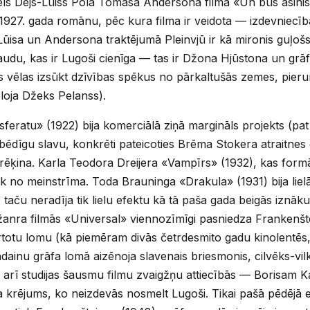
iels Dejs-Lūiss Pola Tomasa Andersona filmā «Un būs asinis» 
27. gada romānu, pēc kura filma ir veidota — izdevniecīb
ūisa un Andersona traktējumā Pleinvjū ir kā mironis guļošs
baudu, kas ir Lugoši cienīga — tas ir Džona Hjūstona un gr
kas vēlas izsūkt dzīvības spēkus no pārkaltušās zemes, pier
ēloja Džeks Pelanss).
eratu» (1922) bija komerciālā ziņā margināls projekts (pat 
bēdīgu slavu, konkrēti pateicoties Brēma Stokera atraitnes c
ēķina. Karla Teodora Dreijera «Vampīrs» (1932), kas formāl
ālāk no meinstrīma. Toda Brauninga «Drakula» (1931) bija lie
aču neradīja tik lielu efektu kā tā paša gada beigās iznāku
žanra filmās «Universal» viennozīmīgi pasniedza Frankenš
otu lomu (kā piemēram divās četrdesmito gadu kinolentēs, 
inu grāfa lomā aizēnoja slavenais briesmonis, cilvēks-vilk
ās arī studijas šausmu filmu zvaigžņu attiecībās — Borisam 
 krējums, ko neizdevās nosmelt Lugoši. Tikai pašā pēdējā e