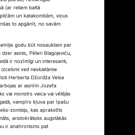
ā (ar retiem baltā
o kapličām un katakombām, viņus
 cenšas to apgānīt, no savām
 pelnījis godu būt nosauktam par
 dzer asinis, Pēteri Blagojeviču,
dā ir nozīmīgi un interesanti,
u izcelsmi ved neskaitāmie
ēloti Herberta Džordža Velsa
arbojas ar asinīm Jozefa
s vai monstrs veica vai vēlējās
. gadā, vampīrs kļuva par īpašu
ieks-zombijs, kas aprakstīts
nāts, aristokrātisks augstākās
au ir anahronisms pat