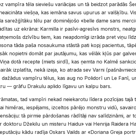
z vampīra tēla sieviešu variācijas un tā beidzot parādās Še
 neaicināta viešņa, kas iemāna savus upurus ar valšķību. Vis
da sarežģītāku tēlu par dominējošo «belle dame sans merci» 
ādītas uz ekrāna: Karmilla ir pasīvi-agresīvs monstrs, neatg
atņemošs dzīvību tiem, kas neapdomīgi izrāda pret viņu līdzc
ona tāda paša nosaukuma stāstā pati kopj pacientus, tāpēc
s sāk nopietni domāt par jautājumu, kas vēlāk kļūs par galve
Viņa dotā recepte (miets sirdī), kas ņemta no Kalmē sankci
 vairāk izplatīta, nekā izeja, ko atrada sev Varni (pašnāvniec
 dažādus vampīru tēlus, kas aug no Polidorī un Le Fanī, u
tru — grāfu Drakulu aplido līgavu un kalpu bars.
matas, tad vampīri nekad neiekarotu līdera pozīcijas tajā ter
i himēras, iespējams, izceltos pārējo monstru vidū, savair
sāciju: tā pirmie pārdošanas rādītāji nav salīdzināmi, ar to
ar doktoru Džekilu un misteru Haidu» vai Henrija Raidera 
reputāciju kādu radīja Oskars Vailds ar «Doriana Greja port