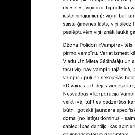
dvēseles, viņiem ir hipnotiska v
iestarpinājumiem); viņi ir bāli 
saista ģimenes lāsts, viņi slēdz
paslēptuvēm viņi iznāk laukā ga
Džona Polidori «Vampīra» tēls —
pirmo vampīru. Variet izmest kā 
Vladu Uz Mieta Sēdinātāju un sl
taču viņi nav vampīri tajā ziņā,
vampīru pūļi no sekojošās belet
«Dīvainās orhidejas ziedēšanā»
Nesvadbas «Korporācijā Vampīrs»
veikt («ā, tūlīt es padzeršos ka
būtni, gotiskā ļaundara specifi
doma (no latīņu dominus - saimn
sabiedrības dendijs, kas apmie
deviņpadsmitajam gadsimtam.