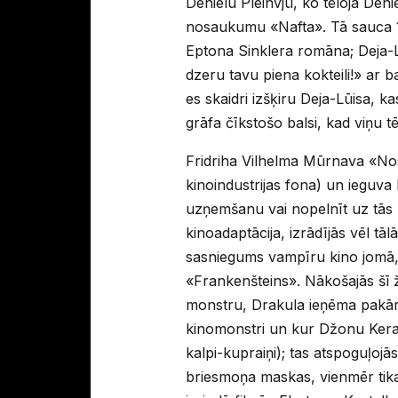
Denielu Pleinvjū, ko tēloja Den
nosaukumu «Nafta». Tā sauca 19
Eptona Sinklera romāna; Deja-L
dzeru tavu piena kokteili!» ar 
es skaidri izšķiru Deja-Lūisa, 
grāfa čīkstošo balsi, kad viņu t
Fridriha Vilhelma Mūrnava «Nosf
kinoindustrijas fona) un ieguva 
uzņemšanu vai nopelnīt uz tās r
kinoadaptācija, izrādījās vēl t
sasniegums vampīru kino jomā, t
«Frankenšteins». Nākošajās šī 
monstru, Drakula ieņēma pakārt
kinomonstri un kur Džonu Kerada
kalpi-kupraiņi); tas atspoguļoj
briesmoņa maskas, vienmēr tika