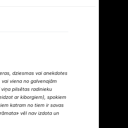
 operas, dziesmas vai anekdotes
m vai viena no galvenajām
viņa pilsētas radinieku
eidzot ar kiborgiem), spokiem
iem katram no tiem ir savas
grāmata» vēl nav izdota un