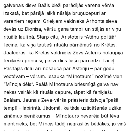
galvenais dievs Baāls bieži parādījās varena vērša
izskatā, bet pārējā laikā nēsāja bruņucepuri ar
vareniem ragiem. Grieķiem valdnieka Arhonta sieva
devās uz Dionisa, vēršu gana templi un stājās ar viņu
rituālā laulībā. Starp citu, Aristotelis “Atēnu politijā”
liecina, ka viņa tautieši rituālu pārņēmuši no Krētas.
Jāatceras, ka Krētas valdnieks Zevs Astērijs nolaupīja
feniķiešu princesi, pārvērties tiešu pārnadzī. Tādēļ
Pasifajas dēlu arī nosauca par Astēriju – par godu
vectēvam – vērsim. Iesauka “Mīnotaurs” nozīmē vien
“Mīnoja dēls”. Reālā Mīnotaura briesmīgā galva nav
nekas vairāk kā rituāla cepure, tāpat kā feniķiešu
Baālam. Jaunais Zeva-vērša priesteris dzīvoja īpašā
templī – labirintā. Jādomā, ka tāda uzticēšanās uzlika
zināmus pienākumus – Mīnotaurs nevarēja būt tēva
mantinieks, bet Mīnojs tādēļ negrasījās bēdāties, jo viņš