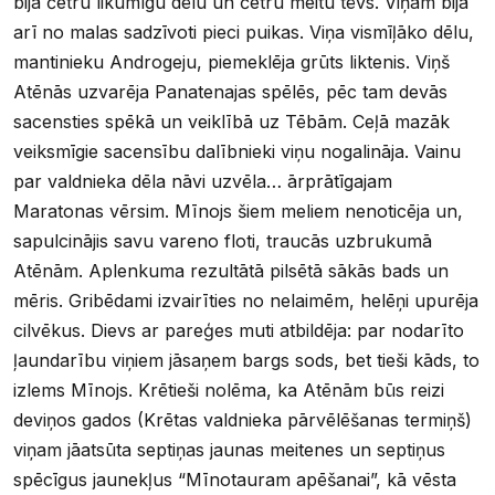
bija četru likumīgu dēlu un četru meitu tēvs. Viņam bija
arī no malas sadzīvoti pieci puikas. Viņa vismīļāko dēlu,
mantinieku Androgeju, piemeklēja grūts liktenis. Viņš
Atēnās uzvarēja Panatenajas spēlēs, pēc tam devās
sacensties spēkā un veiklībā uz Tēbām. Ceļā mazāk
veiksmīgie sacensību dalībnieki viņu nogalināja. Vainu
par valdnieka dēla nāvi uzvēla… ārprātīgajam
Maratonas vērsim. Mīnojs šiem meliem nenoticēja un,
sapulcinājis savu vareno floti, traucās uzbrukumā
Atēnām. Aplenkuma rezultātā pilsētā sākās bads un
mēris. Gribēdami izvairīties no nelaimēm, helēņi upurēja
cilvēkus. Dievs ar pareģes muti atbildēja: par nodarīto
ļaundarību viņiem jāsaņem bargs sods, bet tieši kāds, to
izlems Mīnojs. Krētieši nolēma, ka Atēnām būs reizi
deviņos gados (Krētas valdnieka pārvēlēšanas termiņš)
viņam jāatsūta septiņas jaunas meitenes un septiņus
spēcīgus jaunekļus “Mīnotauram apēšanai”, kā vēsta