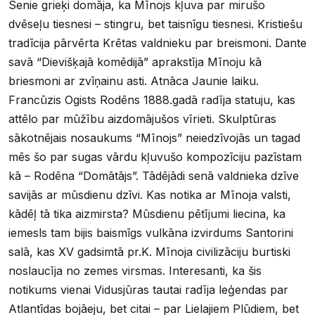
Senie grieķi domāja, ka Mīnojs kļuva par mirušo
dvēseļu tiesnesi – stingru, bet taisnīgu tiesnesi. Kristiešu
tradīcija pārvērta Krētas valdnieku par breismoni. Dante
savā “Dievišķajā komēdijā” aprakstīja Mīnoju kā
briesmoni ar zvīņainu asti. Atnāca Jaunie laiku.
Francūzis Ogists Rodēns 1888.gadā radīja statuju, kas
attēlo par mūžību aizdomājušos vīrieti. Skulptūras
sākotnējais nosaukums “Mīnojs” neiedzīvojās un tagad
mēs šo par sugas vārdu kļuvušo kompozīciju pazīstam
kā – Rodēna “Domātājs”. Tādējādi senā valdnieka dzīve
savijās ar mūsdienu dzīvi. Kas notika ar Mīnoja valsti,
kādēļ tā tika aizmirsta? Mūsdienu pētījumi liecina, ka
iemesls tam bijis baismīgs vulkāna izvirdums Santorini
salā, kas XV gadsimtā pr.K. Mīnoja civilizāciju burtiski
noslaucīja no zemes virsmas. Interesanti, ka šis
notikums vienai Vidusjūras tautai radīja leģendas par
Atlantīdas bojāeju, bet citai – par Lielajiem Plūdiem, bet