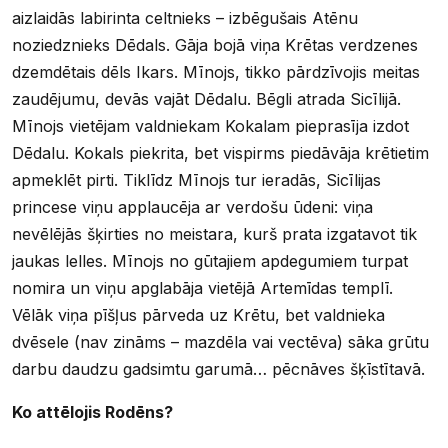
aizlaidās labirinta celtnieks – izbēgušais Atēnu
noziedznieks Dēdals. Gāja bojā viņa Krētas verdzenes
dzemdētais dēls Ikars. Mīnojs, tikko pārdzīvojis meitas
zaudējumu, devās vajāt Dēdalu. Bēgli atrada Sicīlijā.
Mīnojs vietējam valdniekam Kokalam pieprasīja izdot
Dēdalu. Kokals piekrita, bet vispirms piedāvāja krētietim
apmeklēt pirti. Tiklīdz Mīnojs tur ieradās, Sicīlijas
princese viņu applaucēja ar verdošu ūdeni: viņa
nevēlējās šķirties no meistara, kurš prata izgatavot tik
jaukas lelles. Mīnojs no gūtajiem apdegumiem turpat
nomira un viņu apglabāja vietējā Artemīdas templī.
Vēlāk viņa pīšļus pārveda uz Krētu, bet valdnieka
dvēsele (nav zināms – mazdēla vai vectēva) sāka grūtu
darbu daudzu gadsimtu garumā… pēcnāves šķīstītavā.
Ko attēlojis Rodēns?