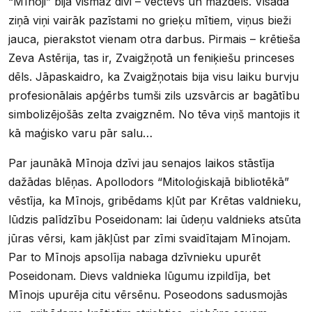
“Mīnoji” bija vismaz divi – vectēvs un mazdēls. Visādā
ziņā viņi vairāk pazīstami no grieķu mītiem, viņus bieži
jauca, pierakstot vienam otra darbus. Pirmais – krētieša
Zeva Astērija, tas ir, Zvaigžņotā un feniķiešu princeses
dēls. Jāpaskaidro, ka Zvaigžņotais bija visu laiku burvju
profesionālais apģērbs tumši zils uzsvārcis ar bagātību
simbolizējošās zelta zvaigznēm. No tēva viņš mantojis it
kā maģisko varu pār salu…
Par jaunākā Mīnoja dzīvi jau senajos laikos stāstīja
dažādas blēņas. Apollodors “Mitoloģiskajā bibliotēkā”
vēstīja, ka Mīnojs, gribēdams kļūt par Krētas valdnieku,
lūdzis palīdzību Poseidonam: lai ūdeņu valdnieks atsūta
jūras vērsi, kam jākļūst par zīmi svaidītajam Mīnojam.
Par to Mīnojs apsolīja nabaga dzīvnieku upurēt
Poseidonam. Dievs valdnieka lūgumu izpildīja, bet
Mīnojs upurēja citu vērsēnu. Poseodons sadusmojās