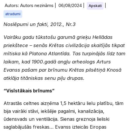
Autors: Autors nezināms |
06/08/2024
|
|
Apskati
atradumi
Noslēpumi un fakti, 2012., Nr.3
Vairāku gadu tūkstošu garumā grieķu Hellādas
priekštece – senās Krētas civilizācija skaitījās tikpat
mītiska kā Platona Atlantīda. Tas turpinājās līdz tam
laikam, kad 1900.gadā angļu arheologs Arturs
Evanss pašam par brīnumu Krētas pilsētiņā Knosā
atklāja titāniskas senu piļu drupas.
“Visīstākais brīnums”
Atrastās celtnes aizņēma 1,5 hektāru lielu platību, tām
bija vairāki stāvi, iekšējie pagalmi, kanalizācija,
ūdensvads un ventilācija. Sienas greznoja lieliski
saglabājušās freskas… Evanss izteicās Eiropas