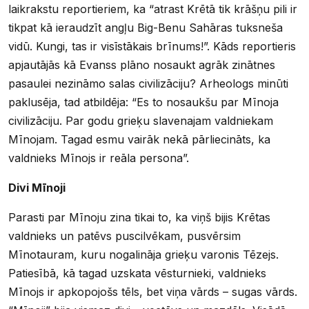
laikrakstu reportieriem, ka “atrast Krētā tik krāšņu pili ir
tikpat kā ieraudzīt angļu Big-Benu Sahāras tuksneša
vidū. Kungi, tas ir visīstākais brīnums!”. Kāds reportieris
apjautājās kā Evanss plāno nosaukt agrāk zinātnes
pasaulei nezināmo salas civilizāciju? Arheologs minūti
paklusēja, tad atbildēja: “Es to nosaukšu par Mīnoja
civilizāciju. Par godu grieķu slavenajam valdniekam
Mīnojam. Tagad esmu vairāk nekā pārliecināts, ka
valdnieks Mīnojs ir reāla persona”.
Divi Mīnoji
Parasti par Mīnoju zina tikai to, ka viņš bijis Krētas
valdnieks un patēvs puscilvēkam, pusvērsim
Mīnotauram, kuru nogalināja grieķu varonis Tēzejs.
Patiesībā, kā tagad uzskata vēsturnieki, valdnieks
Mīnojs ir apkopojošs tēls, bet viņa vārds – sugas vārds.