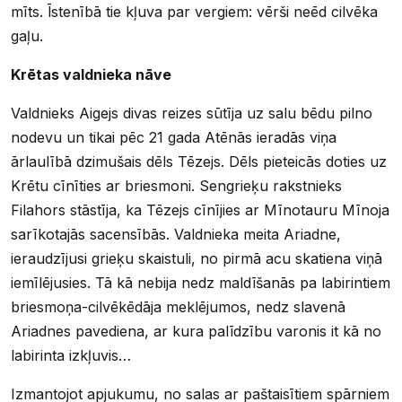
mīts. Īstenībā tie kļuva par vergiem: vērši neēd cilvēka
gaļu.
Krētas valdnieka nāve
Valdnieks Aigejs divas reizes sūtīja uz salu bēdu pilno
nodevu un tikai pēc 21 gada Atēnās ieradās viņa
ārlaulībā dzimušais dēls Tēzejs. Dēls pieteicās doties uz
Krētu cīnīties ar briesmoni. Sengrieķu rakstnieks
Filahors stāstīja, ka Tēzejs cīnījies ar Mīnotauru Mīnoja
sarīkotajās sacensībās. Valdnieka meita Ariadne,
ieraudzījusi grieķu skaistuli, no pirmā acu skatiena viņā
iemīlējusies. Tā kā nebija nedz maldīšanās pa labirintiem
briesmoņa-cilvēkēdāja meklējumos, nedz slavenā
Ariadnes pavediena, ar kura palīdzību varonis it kā no
labirinta izkļuvis…
Izmantojot apjukumu, no salas ar paštaisītiem spārniem