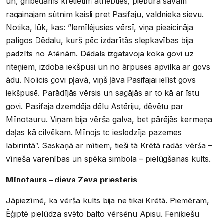
un, gribēdams krētietim atriebties, piebūra savam
ragainajam sūtnim kaisli pret Pasifaju, valdnieka sievu.
Notika, lūk, kas: ”Iemīlējusies vērsī, viņa pieaicināja
palīgos Dēdalu, kurš pēc izdarītās slepkavības bija
padzīts no Atēnām. Dēdals izgatavoja koka govi uz
riteņiem, izdoba iekšpusi un no ārpuses apvilka ar govs
ādu. Nolicis govi pļavā, viņš ļāva Pasifajai ielīst govs
iekšpusē. Parādījās vērsis un sagājās ar to kā ar īstu
govi. Pasifaja dzemdēja dēlu Astēriju, dēvētu par
Mīnotauru. Viņam bija vērša galva, bet pārējās ķermeņa
daļas kā cilvēkam. Mīnojs to ieslodzīja pazemes
labirintā”. Saskaņā ar mītiem, tieši tā Krētā radās vērša –
vīrieša varenības un spēka simbola – pielūgšanas kults.
Mīnotaurs – dieva Zeva priesteris
Jāpiezīmē, ka vērša kults bija ne tikai Krētā. Piemēram,
Ēģiptē pielūdza svēto balto vērsēnu Apisu. Feniķiešu