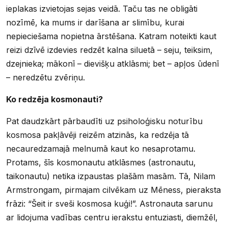
ieplakas izvietojas sejas veidā. Taču tas ne obligāti
nozīmē, ka mums ir darīšana ar slimību, kurai
nepieciešama nopietna ārstēšana. Katram noteikti kaut
reizi dzīvē izdevies redzēt kalna siluetā – seju, teiksim,
dzejnieka; mākonī – dievišķu atklāsmi; bet – apļos ūdenī
– neredzētu zvēriņu.
Ko redzēja kosmonauti?
Pat daudzkārt pārbaudīti uz psiholoģisku noturību
kosmosa pakļāvēji reizēm atzinās, ka redzēja tā
necauredzamajā melnumā kaut ko nesaprotamu.
Protams, šīs kosmonautu atklāsmes (astronautu,
taikonautu) netika izpaustas plašām masām. Tā, Nilam
Armstrongam, pirmajam cilvēkam uz Mēness, pieraksta
frāzi: “Šeit ir sveši kosmosa kuģi!”. Astronauta sarunu
ar lidojuma vadības centru ierakstu entuziasti, diemžēl,