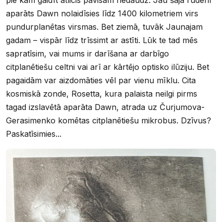
aparāts Dawn nolaidīsies līdz 1400 kilometriem virs
pundurplanētas virsmas. Bet ziemā, tuvāk Jaunajam
gadam – vispār līdz trīssimt ar astīti. Lūk te tad mēs
sapratīsim, vai mums ir darīšana ar darbīgo
citplanētiešu celtni vai arī ar kārtējo optisko ilūziju. Bet
pagaidām var aizdomāties vēl par vienu mīklu. Cita
kosmiskā zonde, Rosetta, kura palaista neilgi pirms
tagad izslavētā aparāta Dawn, atrada uz Čurjumova-
Gerasimenko komētas citplanētiešu mikrobus. Dzīvus?
Paskatīsimies...