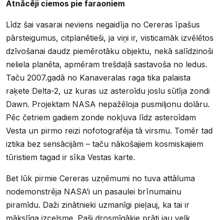
Atnācēji ciemos pie faraoniem
Līdz šai vasarai neviens negaidīja no Cereras īpašus
pārsteigumus, citplanētieši, ja viņi ir, visticamāk izvēlētos
dzīvošanai daudz piemērotāku objektu, nekā salīdzinoši
neliela planēta, apmēram trešdaļā sastavoša no ledus.
Taču 2007.gadā no Kanaveralas raga tika palaista
raķete Delta-2, uz kuras uz asteroīdu joslu sūtīja zondi
Dawn. Projektam NASA nepažēloja pusmiljonu dolāru.
Pēc četriem gadiem zonde nokļuva līdz asteroīdam
Vesta un pirmo reizi nofotografēja tā virsmu. Tomēr tad
iztika bez sensācijām – taču nākošajiem kosmiskajiem
tūristiem tagad ir sīka Vestas karte.
Bet lūk pirmie Cereras uzņēmumi no tuva attāluma
nodemonstrēja NASA’i un pasaulei brīnumainu
piramīdu. Daži zinātnieki uzmanīgi pieļauj, ka tai ir
mākslīga izcelsme. Paši drosmīgākie prāti jau velk