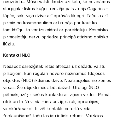
neuzrāda... Mūsu valstī daudzi uzskata, ka nezināmus
starpgalaktiskus kuģus redzēja pats Jurijs Gagarins –
tāpēc, sak, viņa dzīve arī aprāvās tik agri. Taču ja arī
pirmie no kosmonautiem arī runāja par kaut ko
tamlīdzīgu, to var izskaidrot ar pareidoluju. Kosmisko
pirmceļotāju nervu spriedze principā attaisno optisko
ilūziju.
Kontakti NLO
Nedaudz sarezģītāk lietas attiecas uz dažādu valstu
pilsoņiem, kuri regulāri novēro nezināmus lidojošos
objektus (NLO) ikdienas dzīvē. Neatraujoties no zemes
virsas. Šie objekti mēdz būt dažādi. Ufologi (NLO
pētnieki) izšķir sešus kontaktu ar viņiem veidus. Pirmā,
otrā un trešā vieda – ieraudzīji, sajuti, aprunājies,
vienkārši sakot. Ir vēl kontakts ceturtā veida,
“nolaupīšana”, taču tas jau ir liels retums. Vai šajos