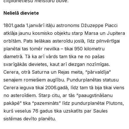
citplanētiešu meistaru būve.
Nelielā dieviete
1801.gada 1.janvārī itāļu astronoms Džuzeppe Piacci
atklāja jaunu kosmisko objektu starp Marsa un Jupitera
orbītām. Pats lielākais asteroīdu joslā, līdz pilnvērtīgai
planētai tas tomēr nevilka – tikai 950 kilometru
diametrā. Tā ka arī vārds tam tika ne no pašas
svarīgākās dievietes, kaut arī diezgan nozīmīgas.
Cerera, otrā Saturna un Rejas meita, “pārvaldīja”
senajiem romiešiem auglību. Pundurplanētas statusu
Cerera ieguva tikai 2006.gadā, līdz tam tā bija tikai viens
no asteroīdiem. Starp citu, ar tās “paaugstināšanu
pakāpē” tika “pazemināts” līdz pundurplanētai Plutons,
kurš veselus 76 gadus tika uzskatīts par Saules
sistēmas devīto planētu.