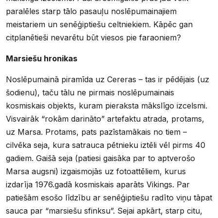
paralēles starp tālo pasauļu noslēpumainajiem
meistariem un senēģiptiešu celtniekiem. Kāpēc gan
citplanētieši nevarētu būt viesos pie faraoniem?
Marsiešu hronikas
Noslēpumainā piramīda uz Cereras – tas ir pēdējais (uz
šodienu), taču tālu ne pirmais noslēpumainais
kosmiskais objekts, kuram pieraksta mākslīgo izcelsmi.
Visvairāk “rokām darināto” artefaktu atrada, protams,
uz Marsa. Protams, pats pazīstamākais no tiem –
cilvēka seja, kura satrauca pētnieku iztēli vēl pirms 40
gadiem. Gaišā seja (patiesi gaisāka par to aptverošo
Marsa augsni) izgaismojās uz fotoattēliem, kurus
izdarīja 1976.gadā kosmiskais aparāts Vikings. Par
patiešām esošo līdzību ar senēģiptiešu radīto viņu tāpat
sauca par “marsiešu sfinksu”. Sejai apkārt, starp citu,