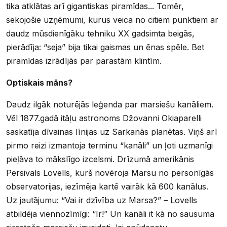
tika atklātas arī gigantiskas piramīdas... Tomēr,
sekojošie uzņēmumi, kurus veica no citiem punktiem ar
daudz mūsdienīgāku tehniku XX gadsimta beigās,
pierādīja: “seja” bija tikai gaismas un ēnas spēle. Bet
piramīdas izrādījās par parastām klintīm.
Optiskais māns?
Daudz ilgāk noturējās leģenda par marsiešu kanāliem.
Vēl 1877.gadā itāļu astronoms Džovanni Okiaparelli
saskatīja dīvainas līnijas uz Sarkanās planētas. Viņš arī
pirmo reizi izmantoja terminu “kanāli” un ļoti uzmanīgi
pieļāva to mākslīgo izcelsmi. Drīzumā amerikānis
Persivals Lovells, kurš novēroja Marsu no personīgās
observatorijas, iezīmēja kartē vairāk kā 600 kanālus.
Uz jautājumu: “Vai ir dzīvība uz Marsa?” – Lovells
atbildēja viennozīmīgi: “Ir!” Un kanāli it kā no sausuma