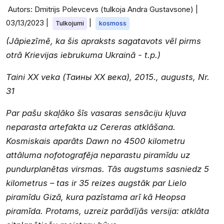
Autors: Dmitrijs Polevcevs (tulkoja Andra Gustavsone) |
03/13/2023
|
|
Tulkojumi
kosmoss
(Jāpiezīmē, ka šis apraksts sagatavots vēl pirms
otrā Krievijas iebrukuma Ukrainā - t.p.)
Taini XX veka (Таины ХХ века), 2015., augusts, Nr.
31
Par pašu skaļāko šīs vasaras sensāciju kļuva
neparasta artefakta uz Cereras atklāšana.
Kosmiskais aparāts Dawn no 4500 kilometru
attāluma nofotografēja neparastu piramīdu uz
pundurplanētas virsmas. Tās augstums sasniedz 5
kilometrus – tas ir 35 reizes augstāk par Lielo
piramīdu Gizā, kura pazīstama arī kā Heopsa
piramīda. Protams, uzreiz parādījās versija: atklāta