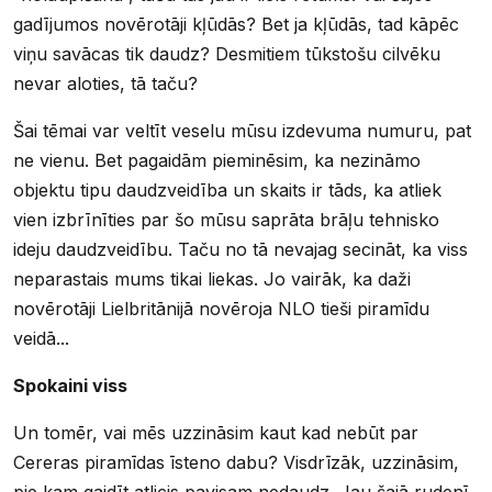
gadījumos novērotāji kļūdās? Bet ja kļūdās, tad kāpēc
viņu savācas tik daudz? Desmitiem tūkstošu cilvēku
nevar aloties, tā taču?
Šai tēmai var veltīt veselu mūsu izdevuma numuru, pat
ne vienu. Bet pagaidām pieminēsim, ka nezināmo
objektu tipu daudzveidība un skaits ir tāds, ka atliek
vien izbrīnīties par šo mūsu saprāta brāļu tehnisko
ideju daudzveidību. Taču no tā nevajag secināt, ka viss
neparastais mums tikai liekas. Jo vairāk, ka daži
novērotāji Lielbritānijā novēroja NLO tieši piramīdu
veidā...
Spokaini viss
Un tomēr, vai mēs uzzināsim kaut kad nebūt par
Cereras piramīdas īsteno dabu? Visdrīzāk, uzzināsim,
pie kam gaidīt atlicis pavisam nedaudz. Jau šajā rudenī