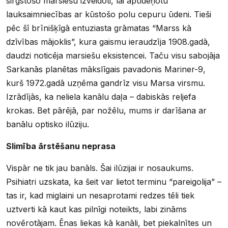
sirgstošo marsiešu izveidoti, lai apūdeņotu
lauksaimniecības ar kūstošo polu cepuru ūdeni. Tieši
pēc šī brīnišķīgā entuziasta grāmatas “Marss kā
dzīvības mājoklis”, kura gaismu ieraudzīja 1908.gadā,
daudzi noticēja marsiešu eksistencei. Taču visu sabojāja
Sarkanās planētas mākslīgais pavadonis Mariner-9,
kurš 1972.gadā uzņēma gandrīz visu Marsa virsmu.
Izrādījās, ka neliela kanālu daļa – dabiskās reljefa
krokas. Bet pārējā, par nožēlu, mums ir darīšana ar
banālu optisko ilūziju.
Slimība ārstēšanu neprasa
Vispār ne tik jau banāls. Šai ilūzijai ir nosaukums.
Psihiatri uzskata, ka šeit var lietot terminu “pareigolija” –
tas ir, kad miglaini un nesaprotami redzes tēli tiek
uztverti kā kaut kas pilnīgi noteikts, labi zināms
novērotājam. Ēnas liekas kā kanāli, bet piekalnītes un