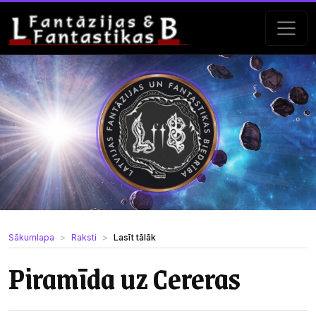
Sākumlapa
Raksti
Lasīt tālāk
Piramīda uz Cereras