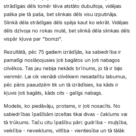
strādīgais dēls tomēr tēva atstāto dubultoja, vidējais
palika pie tā paša, bet slinkais dēls visu izputināja.
Slinkā dēla strādīgais dēls spēja kaut ko iekrāt. Vidējais
dēls dzīvoja no rokas mutē, bet slinkā dēla slinkais dēls
vispār kļuva par "bomzi".
Rezultātā, pēc 75 gadiem izrādījās, ka sabiedrība ir
pamatīgi noslāņojusies ļoti bagātos un ļoti nabagos
cilvēkos. Tas jau nebija nekāds brīnums, jo tā ir bijis
vienmēr. Lai cik vienādi cilvēkiem nesadalītu labumus,
pēc pāris paaudzēm tik un tā izrādīsies, ka kāds ir
kļuvis ļoti bagāts, kāds cits - galīgs nabags.
Modelis, ko piedāvāju, protams, ir ļoti nosacīts. No
sabiedrības īpašībām izceltas tikai divas - čaklums vai
tā trūkums. Taču citu īpašību pāri: gudrība - muļķība,
veiklība - neveiklums, viltība - vientiesība un tā tālāk