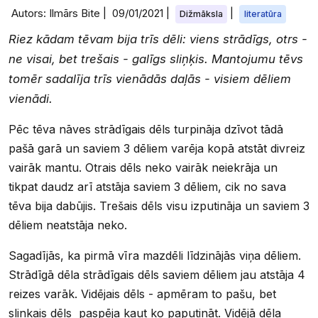
Autors: Ilmārs Bite |
09/01/2021
|
|
Dižmāksla
literatūra
Riez kādam tēvam bija trīs dēli: viens strādīgs, otrs -
ne visai, bet trešais - galīgs sliņķis. Mantojumu tēvs
tomēr sadalīja trīs vienādās daļās - visiem dēliem
vienādi.
Pēc tēva nāves strādīgais dēls turpināja dzīvot tādā
pašā garā un saviem 3 dēliem varēja kopā atstāt divreiz
vairāk mantu. Otrais dēls neko vairāk neiekrāja un
tikpat daudz arī atstāja saviem 3 dēliem, cik no sava
tēva bija dabūjis. Trešais dēls visu izputināja un saviem 3
dēliem neatstāja neko.
Sagadījās, ka pirmā vīra mazdēli līdzinājās viņa dēliem.
Strādīgā dēla strādīgais dēls saviem dēliem jau atstāja 4
reizes varāk. Vidējais dēls - apmēram to pašu, bet
slinkais dēls paspēja kaut ko paputināt. Vidējā dēla