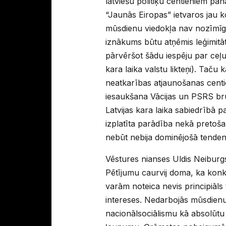
latviešu politiķu centieniem pa
“Jaunās Eiropas” ietvaros jau k
mūsdienu viedokļa nav nozīmīg
iznākums būtu atņēmis leģimitāti
pārvēršot šādu iespēju par ceļu
kara laika valstu likteņi). Taču
neatkarības atjaunošanas centi
iesaukšana Vācijas un PSRS bruņ
Latvijas kara laika sabiedrībā p
izplatīta parādība nekā pretoša
nebūt nebija dominējošā tenden
Vēstures nianses Uldis Neiburg
Pētījumu caurvij doma, ka konk
varām noteica nevis principiāls t
intereses. Nedarbojās mūsdienu
nacionālsociālismu kā absolūt