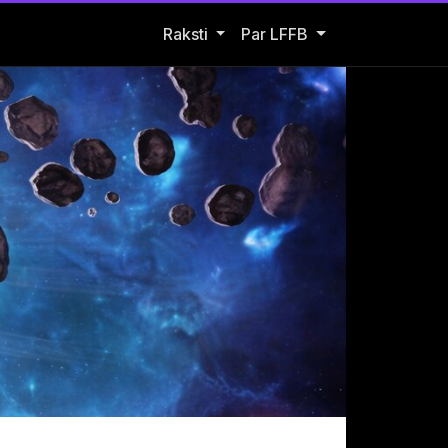
Open Raksti submenu
Raksti
Par LFFB