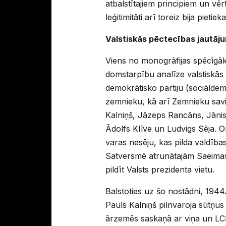
atbalstītajiem principiem un vē
leģitimitāti arī toreiz bija pietie
Valstiskās pēctecības jautāju
Viens no monogrāfijas spēcīgāk
domstarpību analīze valstiskās 
demokrātisko partiju (sociāldem
zemnieku, kā arī Zemnieku savi
Kalniņš, Jāzeps Rancāns, Jānis
Ādolfs Klīve un Ludvigs Sēja. Or
varas nesēju, kas pilda valdības
Satversmē atrunātajām Saeimas 
pildīt Valsts prezidenta vietu.
Balstoties uz šo nostādni, 1944
Pauls Kalniņš pilnvaroja sūtņus
ārzemēs saskaņā ar viņa un LCP