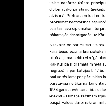
valsts nepārtrauktības principu,
diplomātisko pārstāvju (ieskaito
atzīšanā. Pretruna nekad netika
proklamēt neatkarības atjaunoš
tieši tas ļāva diplomātiem turp
nākamajās desmitgadēs uz Kārļa
Neskaidrība par cilvēku vairā
kara beigu posmā bija pietieka
pilnā apjomā nebija vienīgā alt
Raksturīga ir grāmatā minētā sū
negrozāmi par Latvijas brīvību 
pati varēs lemt par pārvaldes 
pārstāvēja ne tikai parlamentārā
1934.gads apvērsuma bija raduš
ietekmi – Ulmaņa režīmam lojāla
pašpārvaldes darbinieki un milit