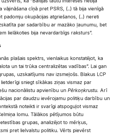
svērts, ka “Baltijas tautu interesēs nebija
a vājināšana cīņā pret PSRS, (..) tā bija vienīgā
ēt padomju okupācijas atgriešanos, (..) nereti
 uzskatīta par sadarbību ar mazāko ļaunumu, bet
em lielākoties bija nevardarbīgs raksturs”.
s
nās plašais spektrs, vienlaikus konstatējot, ka
ota un tai trūka centralizētas vadības”. Lai gan
grupas, uzskaitījums nav izsmeļošs. Blakus LCP
etderīgi sniegt sīkākas ziņas vismaz par
iešu nacionālistu apvienību un
Pērkoņkrustu.
Arī
mācijas par daudzu ievērojamu politiķu darbību un
ntekstā noteikti ir svarīgi atspoguļot vismaz
elmiņa lomu. Tālākos pētījumos būtu
etestības grupas, analizējot to mērķus,
smi pret lielvalstu politiku. Vērts pievērst