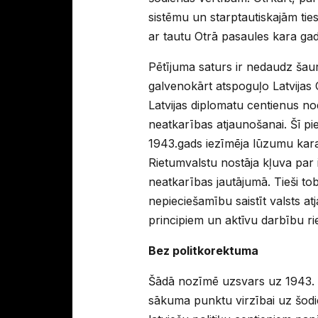
sistēmu un starptautiskajām ties
ar tautu Otrā pasaules kara ga
Pētījuma saturs ir nedaudz šaur
galvenokārt atspoguļo Latvijas
Latvijas diplomatu centienus nod
neatkarības atjaunošanai. Šī piee
1943.gads iezīmēja lūzumu kara
Rietumvalstu nostāja kļuva par i
neatkarības jautājumā. Tieši tobr
nepieciešamību saistīt valsts 
principiem un aktīvu darbību ri
Bez politkorektuma
Šādā nozīmē uzsvars uz 1943. –
sākuma punktu virzībai uz šodie