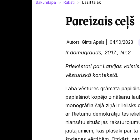
Sākumlapa
Raksti
Lasīt tālāk
Pareizais ceļš
Autors: Gints Apals |
04/10/2023
|
Ir.domugrauds, 2017., Nr.2
Priekšstati par Latvijas valst
vēsturiskā kontekstā.
Laba vēstures grāmata papildin
paplašinot kopējo zināšanu lau
monogrāfija šajā ziņā ir lielisks
ar Rietumu demokrātiju tas ieli
niansētu situācijas raksturojum
jautājumiem, kas plašāki par t
šodienas vērtībām. Otrkārt, par