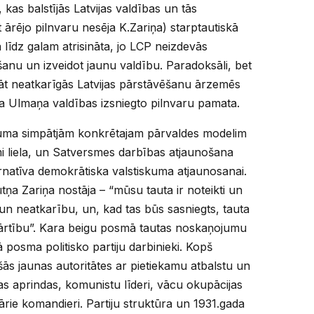
 kas balstījās Latvijas valdības un tās
t ārējo pilnvaru nesēja K.Zariņa) starptautiskā
 līdz galam atrisināta, jo LCP neizdevās
anu un izveidot jaunu valdību. Paradoksāli, bet
ināt neatkarīgās Latvijas pārstāvēšanu ārzemēs
 Ulmaņa valdības izsniegto pilnvaru pamata.
kuma simpātjām konkrētajam pārvaldes modelim
mi liela, un Satversmes darbības atjaunošana
ernatīva demokrātiska valstiskuma atjaunosanai.
tņa Zariņa nostāja – “mūsu tauta ir noteikti un
un neatkarību, un, kad tas būs sasniegts, tauta
kārtību”. Kara beigu posmā tautas noskaņojumu
 posma politisko partiju darbinieki. Kopš
ās jaunas autoritātes ar pietiekamu atbalstu un
s aprindas, komunistu līderi, vācu okupācijas
ārie komandieri. Partiju struktūra un 1931.gada