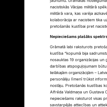
ļaunumu. Grāmatas nobeigumā uz
nacistiskās Vācijas militārā spēk
militārā vara, kas varēja aizkav
kolaborācija ar nacistiem tika
pretošanās kustībai pret nacisti
Nepieciešams plašāks spektr
Grāmatā labi raksturots pretoša
kustība “kopumā bija sadrumstal
nosauktas 19 organizācijas un 
darbības atspoguļojumam būtu li
lielākajām organizācijām – Latv
personāliju līmenī trūkst infor
nostāju. Pretošanās kustības ko
Alfrēda Valdmaņa un Gustava C
nepieciešams raksturot visas pr
savstarpējās attiecības un attiek