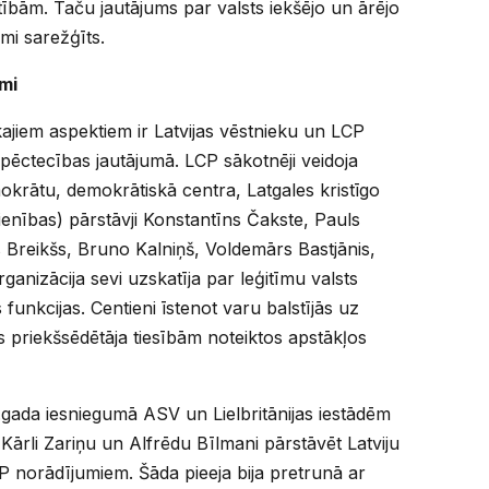
rtībām. Taču jautājums par valsts iekšējo un ārējo
kami sarežģīts.
mi
ajiem aspektiem ir Latvijas vēstnieku un LCP
pēctecības jautājumā. LCP sākotnēji veidoja
okrātu, demokrātiskā centra, Latgales kristīgo
enības) pārstāvji Konstantīns Čakste, Pauls
 Breikšs, Bruno Kalniņš, Voldemārs Bastjānis,
ganizācija sevi uzskatīja par leģitīmu valsts
 funkcijas. Centieni īstenot varu balstījās uz
priekšsēdētāja tiesībām noteiktos apstākļos
.gada iesniegumā ASV un Lielbritānijas iestādēm
 Kārli Zariņu un Alfrēdu Bīlmani pārstāvēt Latviju
 norādījumiem. Šāda pieeja bija pretrunā ar