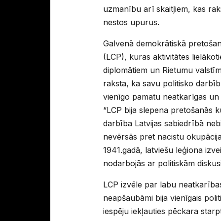
uzmanību arī skaitļiem, kas rak
nestos upurus.
Galvenā demokrātiskā pretošanā
(LCP), kuras aktivitātes lielākot
diplomātiem un Rietumu valstīm
raksta, ka savu politisko darbī
vienīgo pamatu neatkarīgas un 
“LCP bija slepena pretošanās ku
darbība Latvijas sabiedrībā nebij
nevērsās pret nacistu okupācija
1941.gadā, latviešu leģiona izve
nodarbojās ar politiskām diskus
LCP izvēle par labu neatkarība
neapšaubāmi bija vienīgais politi
iespēju iekļauties pēckara starp