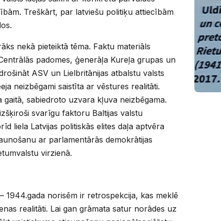
ībām. Treškārt, par latviešu politiķu attiecībām
dos.
āks nekā pieteiktā tēma. Faktu materiāls
 Centrālās padomes, ģenerāļa Kureļa grupas un
rošināt ASV un Lielbritānijas atbalstu valsts
ja neizbēgami saistīta ar vēstures realitāti.
 gaitā, sabiedroto uzvara kļuva neizbēgama.
zšķiroši svarīgu faktoru Baltijas valstu
īd liela Latvijas politiskās elites daļa aptvēra
atjaunošanu ar parlamentārās demokrātijas
etumvalstu virzienā.
 1944.gada norisēm ir retrospekcija, kas meklē
nas realitāti. Lai gan grāmata satur norādes uz