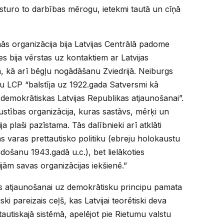
sturo to darbības mērogu, ietekmi tautā un cīņā
s organizācija bija Latvijas Centrālā padome
ies bija vērstas uz kontaktiem ar Latvijas
, kā arī bēgļu nogādāšanu Zviedrijā. Neiburgs
bu LCP “balstīja uz 1922.gada Satversmi kā
demokrātiskas Latvijas Republikas atjaunošanai”.
stības organizācija, kuras sastāvs, mērķi un
a plaši pazīstama. Tās dalībnieki arī atklāti
s varas prettautisko politiku (ebreju holokaustu
idošanu 1943.gadā u.c.), bet lielākoties
ijām savas organizācijas iekšienē.”
s atjaunošanai uz demokrātisku principu pamata
ski pareizais ceļš, kas Latvijai teorētiski deva
tautiskajā sistēmā, apelējot pie Rietumu valstu