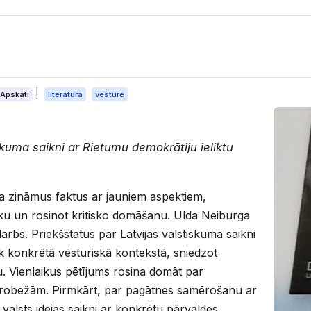
|
Apskati
literatūra
vēsture
iskuma saikni ar Rietumu demokrātiju ieliktu
a zināmus faktus ar jauniem aspektiem,
ku un rosinot kritisko domāšanu. Ulda Neiburga
 darbs. Priekšstatus par Latvijas valstiskuma saikni
ek konkrētā vēsturiskā kontekstā, sniedzot
u. Vienlaikus pētījums rosina domāt par
ā robežām. Pirmkārt, par pagātnes samērošanu ar
 valsts idejas saikni ar konkrētu pārvaldes