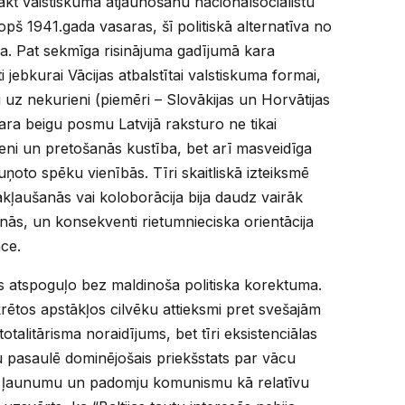
nākt vaistiskuma atjaunošanu nacionālsociālistu
opš 1941.gada vasaras, šī politiskā alternatīva no
a. Pat sekmīga risinājuma gadījumā kara
 jebkurai Vācijas atbalstītai valstiskuma formai,
 uz nekurieni (piemēri – Slovākijas un Horvātijas
 kara beigu posmu Latvijā raksturo ne tikai
eni un pretošanās kustība, bet arī masveidīga
oto spēku vienībās. Tīri skaitliskā izteiksmē
akļaušanās vai koloborācija bija daudz vairāk
nās, un konsekventi rietumnieciska orientācija
ce.
s atspoguļo bez maldinoša politiska korektuma.
rētos apstākļos cilvēku attieksmi pret svešajām
otalitārisma noraidījums, bet tīri eksistenciālas
 pasaulē dominējošais priekšstats par vācu
u ļaunumu un padomju komunismu kā relatīvu