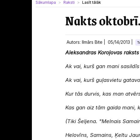
Sākumlapa
Raksti
Lasīt tālāk
Nakts oktobrī
Autors: Ilmārs Bite |
05/14/2013
|
T
Aleksandras Koroļovas raksts 
Ak vai, kurš gan mani sasildīs
Ak vai, kurš guļasvietu gatav
Kur tās durvis, kas man atvēr
Kas gan aiz tām gaida mani, 
(Tiki Šeljena. "Melnais Samain
Helovīns, Samains, Ķeltu Jaun