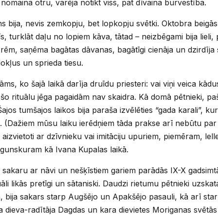
 nomaina otru, varēja notikt viss, pat dīvaina burvestība.
ins bija, nevis zemkopju, bet lopkopju svētki. Oktobra beig
, turklāt daļu no lopiem kāva, tātad – neizbēgami bija lieli, 
dzīrēm, saņēma bagātas dāvanas, bagātīgi cienāja un dzirdīja
okļus un sprieda tiesu.
, ko šajā laikā darīja druīdu priesteri: vai viņi veica kādus 
o rituālu jēga pagaidām nav skaidra. Kā domā pētnieki, paš
ajos tumšajos laikos bija paraša izvēlēties “gada karali”, k
nā. (Dažiem mūsu laiku ierēdņiem tāda prakse arī nebūtu par
a aizvietoti ar dzīvnieku vai imitāciju upuriem, piemēram, lel
 ugunskuram kā Ivana Kupalas laikā.
 sakaru ar nāvi un nešķīstiem gariem parādās IX-X gadsimtā
āli likās pretīgi un sātaniski. Daudzi rietumu pētnieki uzsk
m, bija sakars starp Augšējo un Apakšējo pasauli, kā arī sta
ēja dieva-radītāja Dagdas un kara dievietes Moriganas svētās 