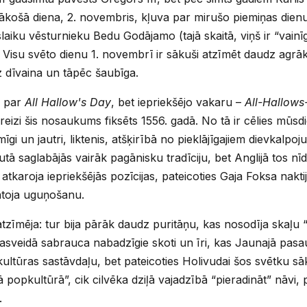
ākošā diena, 2. novembris, kļuva par mirušo piemiņas dienu
laiku vēsturnieku Bedu Godājamo (tajā skaitā, viņš ir “vainī
jā Visu svēto dienu 1. novembrī ir sākuši atzīmēt daudz agr
z dīvaina un tāpēc šaubīga.
a par
All Hallow's Day
, bet iepriekšējo vakaru –
All-Hallows
 reizi šis nosaukums fiksēts 1556. gadā. No tā ir cēlies mūs
īgi un jautri, liktenis, atšķirībā no pieklājīgajiem dievkalpo
tautā saglabājās vairāk pagānisku tradīciju, bet Anglijā tos nī
atkaroja iepriekšējās pozīcijas, pateicoties Gaja Foksa nakti
toja uguņošanu.
tzīmēja: tur bija pārāk daudz puritāņu, kas nosodīja skaļu 
veidā sabrauca nabadzīgie skoti un īri, kas Jaunajā pasaulē
ltūras sastāvdaļu, bet pateicoties Holivudai šos svētku sā
jā popkultūrā”, cik cilvēka dziļā vajadzībā “pieradināt” nāvi,
.