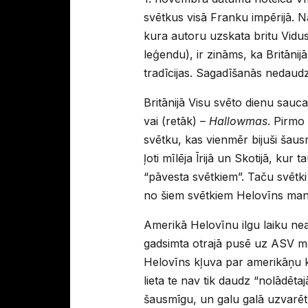
svētkus visā Franku impērijā. N
kura autoru uzskata britu Vidus
leģendu), ir zināms, ka Britāni
tradīcijas. Sagadīšanās nedaud
Britānijā Visu svēto dienu sauc
vai (retāk) –
Hallowmas
. Pirmo
svētku, kas vienmēr bijuši šausm
ļoti mīlēja Īrijā un Skotijā, kur 
“pāvesta svētkiem”. Taču svētki 
no šiem svētkiem Helovīns man
Amerikā Helovīnu ilgu laiku nea
gadsimta otrajā pusē uz ASV mas
Helovīns kļuva par amerikāņu ku
lieta te nav tik daudz “nolādēta
šausmīgu, un galu galā uzvarēt