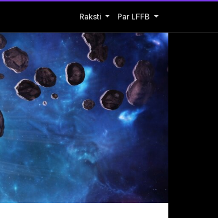
Open Raksti submenu
Raksti
Par LFFB