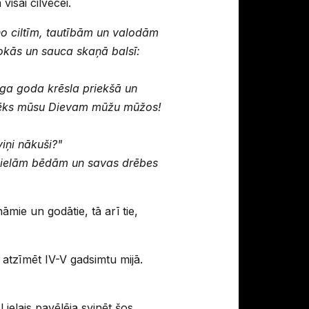
isai cilvēcei.
 no ciltīm, tautībām un valodām
rokās un sauca skaņā balsī:
iga goda krēsla priekšā un
spēks mūsu Dievam mūžu mūžos!
iņi nākuši?"
no lielām bēdām un savas drēbes
nāmie un godātie, tā arī tie,
 atzīmēt IV-V gadsimtu mijā.
ielais pavēlēja svinēt šos