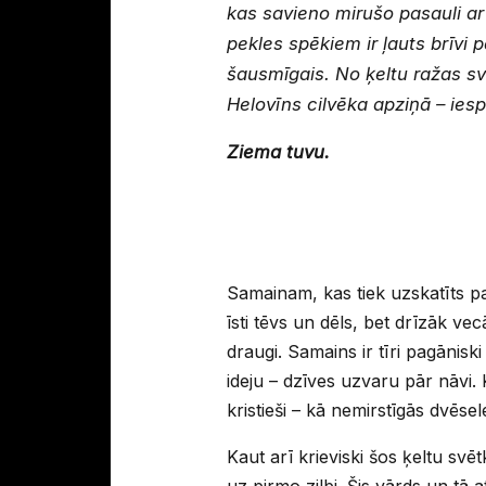
kas savieno mirušo pasauli ar
pekles spēkiem ir ļauts brīvi
šausmīgais. No ķeltu ražas svē
Helovīns cilvēka apziņā – iesp
Ziema tuvu.
Samainam, kas tiek uzskatīts pa
īsti tēvs un dēls, bet drīzāk ve
draugi. Samains ir tīri pagānisk
ideju – dzīves uzvaru pār nāvi.
kristieši – kā nemirstīgās dvēsele
Kaut arī krieviski šos ķeltu s
uz pirmo zilbi. Šis vārds un tā