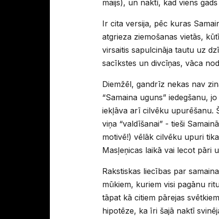
maijs), un naktī, kad viens gads
Ir cita versija, pēc kuras Sama
atgrieza ziemošanas vietās, kūtīs
virsaitis sapulcināja tautu uz 
sacīkstes un divcīņas, vāca nod
Diemžēl, gandrīz nekas nav zināms
“Samaina uguns” iedegšanu, jo š
iekļāva arī cilvēku upurēšanu. Š
viņa “valdīšanai” - tieši Samai
motivē!) vēlāk cilvēku upuri tik
Masļeņicas laikā vai lecot pāri
Rakstiskas liecības par samaina
mūkiem, kuriem visi pagānu ritu
tāpat kā citiem pārejas svētkie
hipotēze, ka īri šajā naktī svin