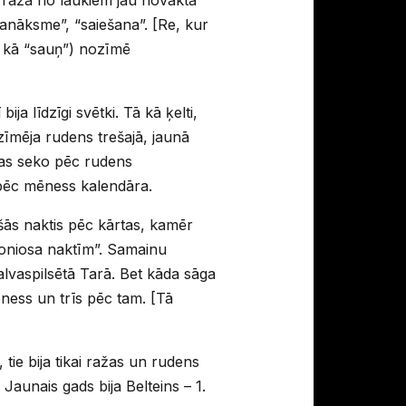
anāksme”, “saiešana”. [Re, kur
 kā “sauņ”) nozīmē
ija līdzīgi svētki. Tā kā ķelti,
zīmēja rudens trešajā, jaunā
kas seko pēc rudens
 pēc mēness kalendāra.
šās naktis pēc kārtas, kamēr
moniosa naktīm”. Samainu
 galvaspilsētā Tarā. Bet kāda sāga
ness un trīs pēc tam. [Tā
tie bija tikai ražas un rudens
 Jaunais gads bija Belteins – 1.