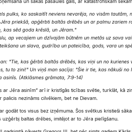
ņemšana un sākas pasaules gals, ar katastrofiskām sekām v
iels pulks, ko saskaitīt neviens nevarēja, no visām tautām,
 Jēra priekšā, apģērbti baltās drēbēs un ar palmu zariem 
, kas sēd goda krēslā, un Jēram."
ēslu, ap vecajiem un dzīvajām būtnēm un metās uz sava va
 teikšana un slava, gudrība un pateicība, gods, vara un 
n: "Tie, kas ģērbti baltās drēbēs, kas viņi un no kurienes v
, tu to zini!" Un viņš man sacīja: "Šie ir tie, kas nākuši 
a asinīs.
(Atklāsmes grāmata, 7:9-14)
 ar Jēra asinīm” arī ir kristīgās ticības svētie, turklāt, kā zi
r palicis nezināms cilvēkiem, bet ne Dievam.
var godāt tos visus bez izņēmuma. Šos svētkus kristieši sāka
 uzģērbj baltas drēbes, imitējot ar to Jēra pielīgšanu.
 gadsimtā pāvests Gregors III, bet pēc simts gadiem Kārlis L