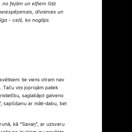
 no fejām un elfiem līdz
neiespējamais, dīvainais un
īga - ceļš, ko nogājis
svētkiem: tie viens otram nav
s. Taču viņi joprojām paliek
ristietību, saglabājot galveno
”, saplūšanu ar māti-dabu, bet
runā, kā “Savaņ”, ar uzsvaru
a raža no laukiem jau novākta