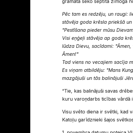
grāmatā seko septītā zīmoga no
Pēc tam es redzēju, un raugi: l
stāvēja goda krēsla priekšā un
"Pestīšana pieder mūsu Dievam
Visi eņģeļi stāvēja ap goda kr
lūdza Dievu, sacīdami: "Āmen,
Āmen!"
Tad viens no vecajiem sacīja ma
Es viņam atbildēju: "Mans Kungs
mazgājuši un tās balinājuši Jēr
“Tie, kas balinājuši savas drēbes
kuru varoņdarbs ticības vārdā i
Visu svēto diena ir svētki, kad 
Katoļu garīdznieki šajos svētkos
1. novembra datumu noteica VIII