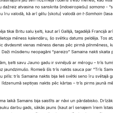
du dažreiz atvasina no sanskrita (indoeiropiešu)
samana
- “s
u īru valodā, kā arī gēlu (skotu) valodā
an t-Samhain
(lasa
 tikai Britu salu ķelti, kaut arī Gallijā, tagadējā Francijā arī b
lietoja mēness kalendāru, šo svētku datums peldēja. Tos at
 pēc divdesmit vienas mēness dienas pēc pirmā pilnmēness, 
ti. Daži mūsdienu neopagāni “pareizo” Samaina nakti skaita
m, ķelti savu Jauno gadu ir svinējuši ar mērogu – trīs tum
uz jaundzimušo. Romieši šīs trīs naktis sauca par “Trīs Sa
 pilīs: trīs Samaina naktis bija lieli svētki seno īru svētajā
līdzenumā septiņas naktis pēc kārtas – trīs pirms jaunā mē
 laikā Samains bija saistīts ar nāvi un pārdabisko. Drīzāk, 
lauku darbu gads, sākās jauns (kaut arī senajiem īriem īstais