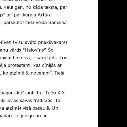
. Kaut gan, no kāda teksta, par
gs” arī par karaļa Artūra
āk, pārskatot tādā veidā Samaina
-Even
(Visu svēto priekšvakars)
dienu vārds “Helovīns”. Šo
jumiem baznīcā, ir sarežģīts. Tos
dēja protestanti, kas cīnījās ar
j, ko atzīmē 5. novembrī. Tieši
“pagānisku” jautrību. Taču XIX
 ievies savas tradīcijas. Tā
ka atzīmēt visā pasaulē. Un
 padarīt to jocīgu un ne