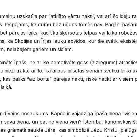
amainu uzskatīja par “atklāto vārtu nakti”, vai arī šo ideju ra
as. Iespējams, ka dūmu bez uguns tomēr nav. Pagāni pasaul
, bet pārejas laiks, kad tika šķērsotas telpas vai laika robež
, ka Skotijas un Īrijas lauku apvidos, kur šie svētki eksistēj
iem, nelabajiem gariem un sidiem.
minēts īpašs, ne ar ko nemotivēts geiss (aizliegums) atrasti
i bieži traktē ar to, ka ārpus pilsētas sienām svētku laikā t
, kas paliks “aiz borta” pārejas naktī, riskē netikt ar visiem
laikā.
ir dīvains nosaukums. Kāpēc ir vajadzīga īpaša diena “visiem
r sava diena, un pat ne viena vien? Īstenībā, kanoniskais 
es grāmatā saukta Jēra, kas simbolizē Jēzu Kristu, pielūg