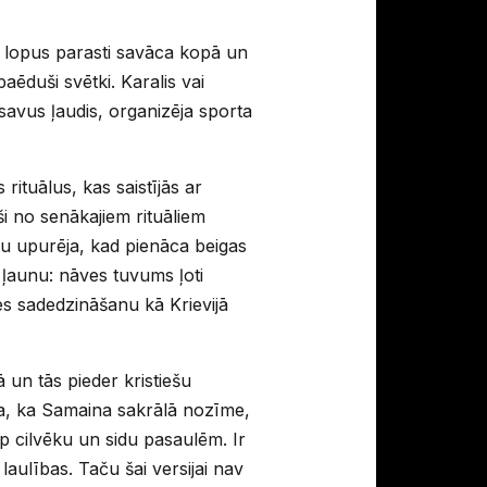
ās lopus parasti savāca kopā un
paēduši svētki. Karalis vai
 savus ļaudis, organizēja sporta
rituālus, kas saistījās ar
i no senākajiem rituāliem
uru upurēja, kad pienāca beigas
 ļaunu: nāves tuvums ļoti
les sadedzināšanu kā Krievijā
 un tās pieder kristiešu
ata, ka Samaina sakrālā nozīme,
rp cilvēku un sidu pasaulēm. Ir
laulības. Taču šai versijai nav