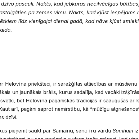
 dzīvo pasauli. Nakts, kad jebkuras necilvēcīgas būtības,
 pastaigāties pa zemes virsu. Nakts, kad kļūst iespējams 
tkiem līdz vienīgajai dienai gadā, kad nāve kļūst smiekl
aido.
r Helovīna priekšteci, ir sarežģītas attiecības ar mūsdienu 
cākais un jaunākais brālis, kurus sadalīja, kad vecāki izšķīrā
i svētki, bet Helovīnā pagāniskās tradīcijas ir saaugušas ar k
 Kaut arī, pagāni saprot nemirstību, kā “mūžīgu atgriešanos
s dzīvi.
vētkus pieņemt saukt par Samainu, seno īru vārdu
Samhain
iz
 atvasinājumi jau sen nozīmēja rudens trešo mēnesi, kad vis