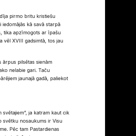
dīja pirmo britu kristiešu
i iedomājās kā savā starpā
as, tika apzīmogots ar īpašu
a vēl XVIII gadsimtā, tos jau
es ārpus pilsētas sienām
rako nelabie gari. Taču
 pārējiem jaunajā gadā, paliekot
 svētajiem”, ja katram kaut cik
šo svētku nosaukums ir Visu
sme. Pēc tam Pastardienas