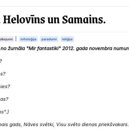
. Helovīns un Samains.
|
ulkojumi
mitoloģija
paradumi
reliģija
no žurnāla "Mir fantastiki" 2012. gada novembra numura.
?
os?
sies?
kas?
s".)
ais gads, Nāves svētki, Visu svēto dienas priekšvakars..