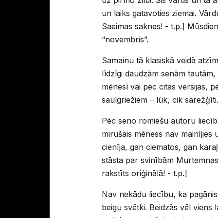
un laiks gatavoties ziemai. Vār
Saeimas saknes! - t.p.] Mūsdien
“novembris”.
Samainu tā klasiskā veidā atzīmēja
līdzīgi daudzām senām tautām, 
mēnesī vai pēc citas versijas,
saulgriežiem – lūk, cik sarežģī
Pēc seno romiešu autoru liecībā
mirušais mēness nav mainījies 
cienīja, gan ciematos, gan karaļu
stāsta par svinībām Murtemnas 
rakstīts oriģinālā! - t.p.]
Nav nekādu liecību, ka pagānisma
beigu svētki. Beidzās vēl viens 