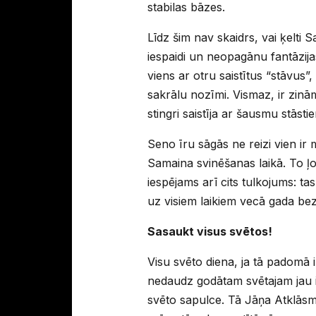
stabilas bāzes.
Līdz šim nav skaidrs, vai ķelti S
iespaidi un neopagānu fantāzij
viens ar otru saistītus “stāvus”
sakrālu nozīmi. Vismaz, ir zināms
stingri saistīja ar šausmu stāst
Seno īru sāgās ne reizi vien ir 
Samaina svinēšanas laikā. To ļot
iespējams arī cits tulkojums: tas
uz visiem laikiem vecā gada bez
Sasaukt visus svētos!
Visu svēto diena, ja tā padomā 
nedaudz godātam svētajam jau i
svēto sapulce. Tā Jāņa Atklāsm