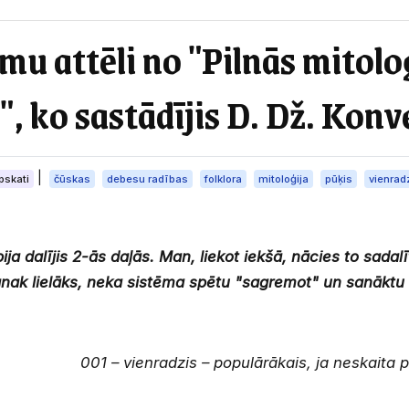
mu attēli no "Pilnās mitol
, ko sastādījis D. Dž. Konvej
|
pskati
čūskas
debesu radības
folklora
mitoloģija
pūķis
vienrad
bija dalījis 2-ās daļās. Man, liekot iekšā, nācies to sadalīt
anak lielāks, neka sistēma spētu "sagremot" un sanāktu
001 – vienradzis – populārākais, ja neskaita p