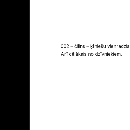
002 – čilins – ķīniešu vienradzi
Arī cēlākais no dzīvniekiem.