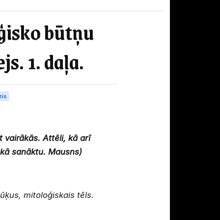
oģisko būtņu
s. 1. daļa.
zis
 vairākās. Attēli, kā arī
 kā sanāktu. Mausns)
ūķus, mitoloģiskais tēls.