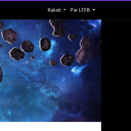
Open Raksti submenu
Raksti
Par LFFB