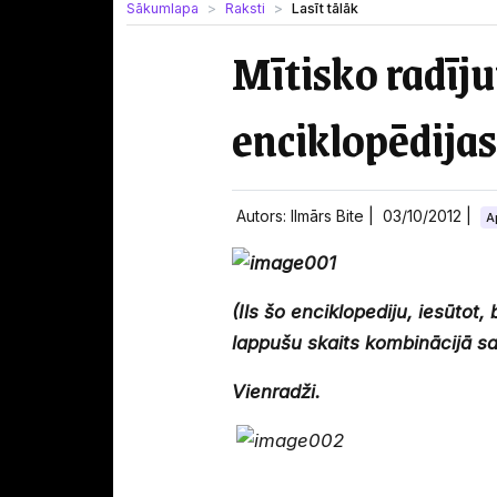
Sākumlapa
Raksti
Lasīt tālāk
Mītisko radīju
enciklopēdijas"
Autors: Ilmārs Bite |
03/10/2012
|
A
(Ils šo enciklopediju, iesūtot, 
lappušu skaits kombinācijā s
Vienradži.