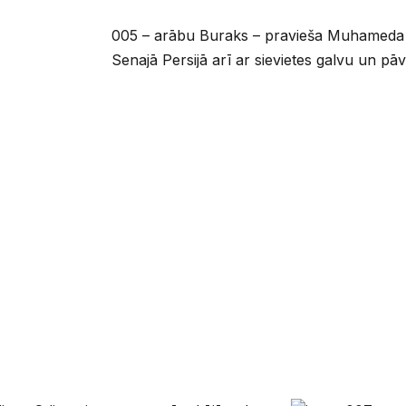
005 – arābu Buraks – pravieša Muhameda z
Senajā Persijā arī ar sievietes galvu un pāva