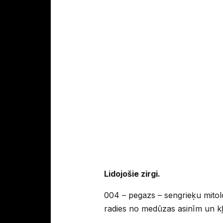
Lidojošie zirgi.
004 – pegazs – sengrieķu mitoloģ
radies no medūzas asinīm un kļ