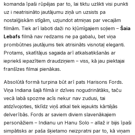
komanda īpaši rūpējas par to, lai tiktu uzlikti visi punkti
uz i neatrisināto jautājumu ziņā un uzsists pa
nostalģiskām stīgām, uzjundot atmiņas par vecajām
filmām. Tiek arī laboti daži no kļūmīgajiem soļiem –
Šaia
Lebafs
filmā nav redzams ne pa gabalu, bet viņa
prombūtnes jautājums tiek atrisināts visnotaļ eleganti.
Protams, skatītājus sagaida arī atkalsatikšanās ar
iepriekš iepazītiem draudziņiem – viss, kā jau piektajai
franšīzes filmai pienākas.
Absolūtā formā turpina būt arī pats Harisons Fords.
Viņa Indiana šajā filmā ir dzīves nogudrinātāks, taču
vecā labā spozme acīs nekur nav zudusi, tai
atdzīvojoties, tiklīdz viņš atkal tiek iejaukts kārtējās
delverībās. Fords ar saviem diviem slavenākajiem
personāžiem – Indianu un Hanu Solo – allaž ir bijis īpaši
simpātisks ar paša šķietamo neizpratni par to, kā viņam