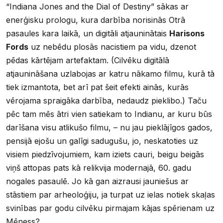
“Indiana Jones and the Dial of Destiny” sākas ar
enerģisku prologu, kura darbība norisinās Otrā
pasaules kara laikā, un digitāli atjauninātais
Harisons
Fords
uz nebēdu plosās nacistiem pa vidu, dzenot
pēdas kārtējam artefaktam. (Cilvēku digitālā
atjaunināšana uzlabojas ar katru nākamo filmu, kurā tā
tiek izmantota, bet arī pat šeit efekti ainās, kurās
vērojama spraigāka darbība, nedaudz pieklibo.) Taču
pēc tam mēs ātri vien satiekam to Indianu, ar kuru būs
darīšana visu atlikušo filmu, – nu jau pieklājīgos gados,
pensijā ejošu un galīgi sadugušu, jo, neskatoties uz
visiem piedzīvojumiem, kam iziets cauri, beigu beigās
viņš attopas pats kā relikvija modernajā, 60. gadu
nogales pasaulē. Jo kā gan aizrausi jauniešus ar
stāstiem par arheoloģiju, ja turpat uz ielas notiek skaļas
svinības par godu cilvēku pirmajam kājas spērienam uz
Mēness?