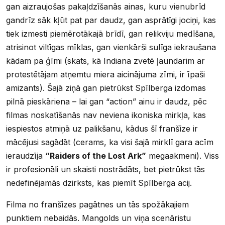
gan aizraujošas pakaļdzīšanās ainas, kuru vienubrīd
gandrīz sāk kļūt pat par daudz, gan asprātīgi jociņi, kas
tiek izmesti piemērotākajā brīdī, gan relikviju medīšana,
atrisinot viltīgas mīklas, gan vienkārši sulīga iekraušana
kādam pa ģīmi (skats, kā Indiana zvetē ļaundarim ar
protestētājam atņemtu miera aicinājuma zīmi, ir īpaši
amizants). Šajā ziņā gan pietrūkst Spīlberga izdomas
pilnā pieskāriena – lai gan “action” ainu ir daudz, pēc
filmas noskatīšanās nav neviena ikoniska mirkļa, kas
iespiestos atmiņā uz palikšanu, kādus šī franšīze ir
mācējusi sagādāt (cerams, ka visi šajā mirklī gara acīm
ieraudzīja
“Raiders of the Lost Ark”
megaakmeni). Viss
ir profesionāli un skaisti nostrādāts, bet pietrūkst tās
nedefinējamās dzirksts, kas piemīt Spīlberga acij.
Filma no franšīzes pagātnes un tās spožākajiem
punktiem nebaidās. Mangolds un viņa scenāristu