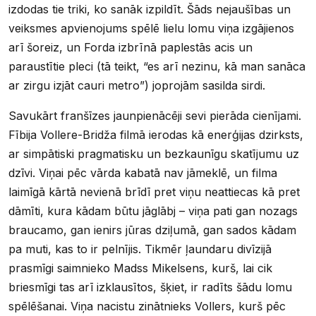
izdodas tie triki, ko sanāk izpildīt. Šāds nejaušības un
veiksmes apvienojums spēlē lielu lomu viņa izgājienos
arī šoreiz, un Forda izbrīnā paplestās acis un
paraustītie pleci (tā teikt, “es arī nezinu, kā man sanāca
ar zirgu izjāt cauri metro”) joprojām sasilda sirdi.
Savukārt franšīzes jaunpienācēji sevi pierāda cienījami.
Fībija Vollere-Bridža filmā ierodas kā enerģijas dzirksts,
ar simpātiski pragmatisku un bezkaunīgu skatījumu uz
dzīvi. Viņai pēc vārda kabatā nav jāmeklē, un filma
laimīgā kārtā nevienā brīdī pret viņu neattiecas kā pret
dāmīti, kura kādam būtu jāglābj – viņa pati gan nozags
braucamo, gan ienirs jūras dziļumā, gan sados kādam
pa muti, kas to ir pelnījis. Tikmēr ļaundaru divīzijā
prasmīgi saimnieko Madss Mikelsens, kurš, lai cik
briesmīgi tas arī izklausītos, šķiet, ir radīts šādu lomu
spēlēšanai. Viņa nacistu zinātnieks Vollers, kurš pēc