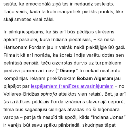
sajūta, ka emocionālā ziņā tas ir nedaudz sasteigts.
Taču veids, kādā tā kulminācijai tiek pielikts punkts, lika
skaļi smieties visai zālei.
Ir pilnīgi iespējams, ka šis arī būs pēdējais skrējiens
apkārt pasaulei, kurā Indiana piedalīsies, – kā nekā
Harisonam Fordam jau ir vairāk nekā pieklājīgie 80 gadi.
Filma it kā arī norāda, ka šoreiz Indijs varētu doties sen
pelnītajā pensijā, taču aizcirstas durvis uz turpmākiem
piedzīvojumiem arī nav (
“Disney”
to nekad neatļautu,
kompānijas lielajam priekšniekam
Bobam Aigeram
jau
pļāpājot par
iespējamiem franšīzes atvasinājumiem
– no
Volleres-Bridžas
spinofa
atteiktos vien retais). Bet, ja arī
šis izrādīsies pēdējais Forda iznāciens slavenajā cepurē,
filma būs sagādājusi cienīgas atvadas no šī leģendārā
varoņa – pat ja tā nespīd tik spoži, kāds “Indiana Jones”
ir varējis būt savu spēku pilnbriedā, skudriņas tāpat