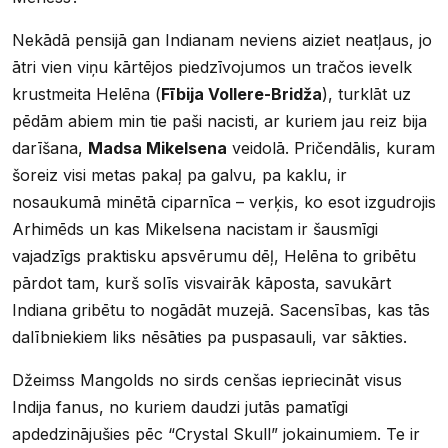
Nekādā pensijā gan Indianam neviens aiziet neatļaus, jo
ātri vien viņu kārtējos piedzīvojumos un tračos ievelk
krustmeita Helēna (
Fībija Vollere-Bridža
), turklāt uz
pēdām abiem min tie paši nacisti, ar kuriem jau reiz bija
darīšana,
Madsa Mikelsena
veidolā. Pričendālis, kuram
šoreiz visi metas pakaļ pa galvu, pa kaklu, ir
nosaukumā minētā ciparnīca – verķis, ko esot izgudrojis
Arhimēds un kas Mikelsena nacistam ir šausmīgi
vajadzīgs praktisku apsvērumu dēļ, Helēna to gribētu
pārdot tam, kurš solīs visvairāk kāposta, savukārt
Indiana gribētu to nogādāt muzejā. Sacensības, kas tās
dalībniekiem liks nēsāties pa puspasauli, var sākties.
Džeimss Mangolds no sirds cenšas iepriecināt visus
Indija fanus, no kuriem daudzi jutās pamatīgi
apdedzinājušies pēc “Crystal Skull” jokainumiem. Te ir