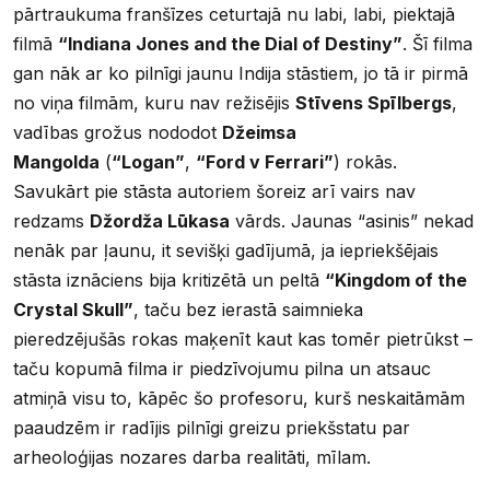
pārtraukuma franšīzes ceturtajā nu labi, labi, piektajā
filmā
“Indiana Jones and the Dial of Destiny”
. Šī filma
gan nāk ar ko pilnīgi jaunu Indija stāstiem, jo tā ir pirmā
no viņa filmām, kuru nav režisējis
Stīvens Spīlbergs
,
vadības grožus nododot
Džeimsa
Mangolda
(
“Logan”
,
“Ford v Ferrari”
) rokās.
Savukārt pie stāsta autoriem šoreiz arī vairs nav
redzams
Džordža Lūkasa
vārds. Jaunas “asinis” nekad
nenāk par ļaunu, it sevišķi gadījumā, ja iepriekšējais
stāsta iznāciens bija kritizētā un peltā
“Kingdom of the
Crystal Skull”
, taču bez ierastā saimnieka
pieredzējušās rokas maķenīt kaut kas tomēr pietrūkst –
taču kopumā filma ir piedzīvojumu pilna un atsauc
atmiņā visu to, kāpēc šo profesoru, kurš neskaitāmām
paaudzēm ir radījis pilnīgi greizu priekšstatu par
arheoloģijas nozares darba realitāti, mīlam.