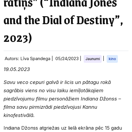
ratiņš” (“Indiana Jones
and the Dial of Destiny”,
2023)
Autors: Līva Spandega |
05/24/2023
|
|
Jaunumi
kino
19.05.2023
Savu veco cepuri galvā ir licis un pātagu rokā
sagrābis viens no visu laiku iemīļotākajiem
piedzīvojumu filmu personāžiem Indiana Džonss –
filma savu pirmizrādi piedzīvojusi Kannu
kinofestivālā.
Indiana Džonss atgriežas uz lielā ekrāna pēc 15 gadu