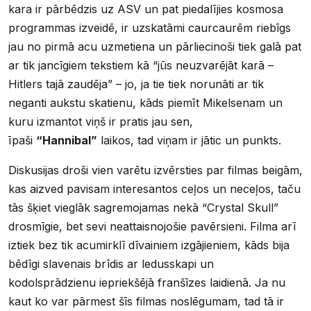
kara ir pārbēdzis uz ASV un pat piedalījies kosmosa
programmas izveidē, ir uzskatāmi caurcaurēm riebīgs
jau no pirmā acu uzmetiena un pārliecinoši tiek galā pat
ar tik jancīgiem tekstiem kā “jūs neuzvarējāt karā –
Hitlers tajā zaudēja” – jo, ja tie tiek norunāti ar tik
neganti aukstu skatienu, kāds piemīt Mikelsenam un
kuru izmantot viņš ir pratis jau sen,
īpaši
“Hannibal”
laikos, tad viņam ir jātic un punkts.
Diskusijas droši vien varētu izvērsties par filmas beigām,
kas aizved pavisam interesantos ceļos un neceļos, taču
tās šķiet vieglāk sagremojamas nekā “Crystal Skull”
drosmīgie, bet sevi neattaisnojošie pavērsieni. Filma arī
iztiek bez tik acumirklī dīvainiem izgājieniem, kāds bija
bēdīgi slavenais brīdis ar ledusskapi un
kodolsprādzienu iepriekšējā franšīzes laidienā. Ja nu
kaut ko var pārmest šīs filmas noslēgumam, tad tā ir