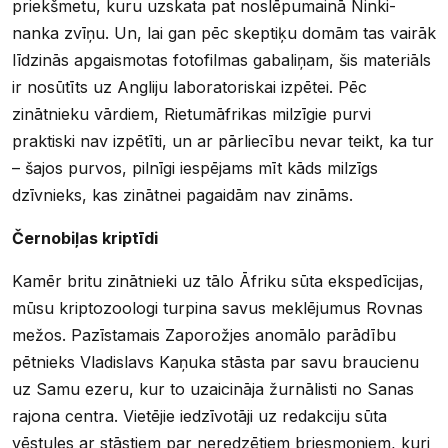
priekšmetu, kuru uzskata pat noslēpumainā Ninki-
nanka zvīņu. Un, lai gan pēc skeptiķu domām tas vairāk
līdzinās apgaismotas fotofilmas gabaliņam, šis materiāls
ir nosūtīts uz Angliju laboratoriskai izpētei. Pēc
zinātnieku vārdiem, Rietumāfrikas milzīgie purvi
praktiski nav izpētīti, un ar pārliecību nevar teikt, ka tur
– šajos purvos, pilnīgi iespējams mīt kāds milzīgs
dzīvnieks, kas zinātnei pagaidām nav zināms.
Černobiļas kriptīdi
Kamēr britu zinātnieki uz tālo Āfriku sūta ekspedīcijas,
mūsu kriptozoologi turpina savus meklējumus Rovnas
mežos. Pazīstamais Zaporožjes anomālo parādību
pētnieks Vladislavs Kaņuka stāsta par savu braucienu
uz Samu ezeru, kur to uzaicināja žurnālisti no Sanas
rajona centra. Vietējie iedzīvotāji uz redakciju sūta
vēstules ar stāstiem par neredzētiem briesmoņiem, kuri