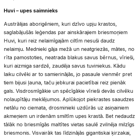
Huvi – upes saimnieks
Austrālijas aborigēniem, kuri dzīvo upju krastos,
saglabājušās leģendas par ainskārajiem briesmoņiem
Huvi, kuri reiz nelaimīgajām ciltīm nesuši daudz
nelaimju. Mednieki gāja mežā un neatgriezās, mātes, no
rīta pamostoties, neatrada blakus savus bērnus, vīrieši,
kuri aizmiga sardzē, zaudēja savus tuviniekus. Kādu
laiku cilvēki ar to samierinājās, jo pasaule vienmēr pret
tiem bijusi ļauna, taču jebkurai pacietībai reiz pienāk
gals. Visdrosmīgākie un spēcīgākie vīrieši devās cilvēku
nolaupītāju meklējumos. Aplūkojot piekrastes saaudzes
netālu no ciemata, drosminieki uzdūrās uz asiņainiem
akmeņiem un irdenām smiltīm upes krastā. Bet nedaudz
tālāk no briesmīgās maltītes vietas saulē zvilnēja milzīgs
briesmonis. Visvairāk tas līdzinājās gigantiskai ķirzakai,