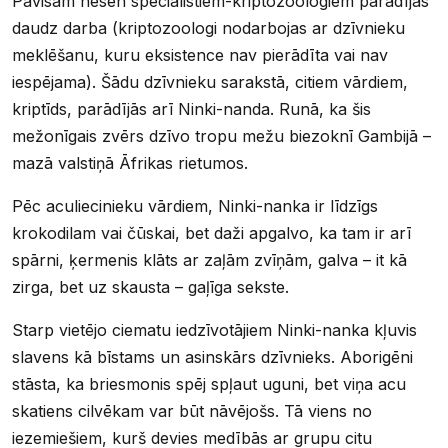
Pavisam nesen speciālistiem-kriptozoologiem parādījās
daudz darba (kriptozoologi nodarbojas ar dzīvnieku
meklēšanu, kuru eksistence nav pierādīta vai nav
iespējama). Šādu dzīvnieku sarakstā, citiem vārdiem,
kriptīds, parādījās arī Ninki-nanda. Runā, ka šis
mežonīgais zvērs dzīvo tropu mežu biezoknī Gambijā –
mazā valstiņā Āfrikas rietumos.
Pēc aculiecinieku vārdiem, Ninki-nanka ir līdzīgs
krokodilam vai čūskai, bet daži apgalvo, ka tam ir arī
spārni, ķermenis klāts ar zaļām zvīņām, galva – it kā
zirga, bet uz skausta – gaļīga sekste.
Starp vietējo ciematu iedzīvotājiem Ninki-nanka kļuvis
slavens kā bīstams un asinskārs dzīvnieks. Aborigēni
stāsta, ka briesmonis spēj spļaut uguni, bet viņa acu
skatiens cilvēkam var būt nāvējošs. Tā viens no
iezemiešiem, kurš devies medībās ar grupu citu