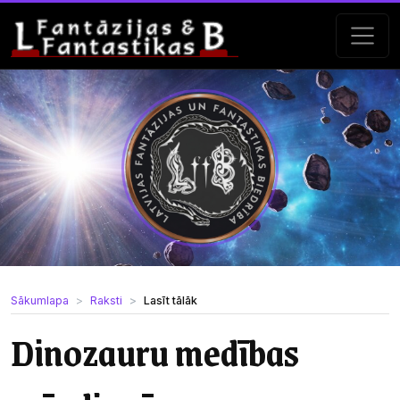
Sākumlapa
Raksti
Lasīt tālāk
Dinozauru medības