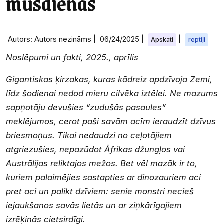
mūsdienās
Autors: Autors nezināms |
06/24/2025
|
|
Apskati
reptiļi
Noslēpumi un fakti, 2025., aprīlis
Gigantiskas ķirzakas, kuras kādreiz apdzīvoja Zemi,
līdz šodienai nedod mieru cilvēka iztēlei. Ne mazums
sapņotāju devušies “zudušās pasaules”
meklējumos, cerot paši savām acīm ieraudzīt dzīvus
briesmoņus. Tikai nedaudzi no ceļotājiem
atgriezušies, nepazūdot Āfrikas džungļos vai
Austrālijas reliktajos mežos. Bet vēl mazāk ir to,
kuriem palaimējies sastapties ar dinozauriem aci
pret aci un palikt dzīviem: senie monstri necieš
iejaukšanos savās lietās un ar ziņkārīgajiem
izrēķinās cietsirdīgi.