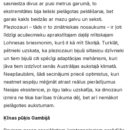
sasniedza divus ar pusi metrus garumā, to
ekstremitātes bija lieliski pielāgotas peldēšanai, bet
garais kakls beidzās ar mazu galvu un seksti.
Pleziozauri – tāds ir to zinātniskais nosaukums – ir ļoti
līdzīgi aculiecinieku aprakstītajam daļēji mītiskajam
Lohnesas briesmonim, kurš it kā mīt Skotijā. Turklāt,
pētnieki uzskata, ka pleziozauri bijuši siltasiņu dzīvnieki
un tiem bijuši citi spēcīgi adaptācijas mehānismi, kuri
ļāva tiem izdzīvot senās Austrālijas aukstajā klimatā.
Neapšaubāmi, šādi secinājumi priecē optimistus, kuri
neatmet iespēju mēģināt atrast reālus pierādījumus
Nesijas eksistencei, jo ilgu laiku uzskatīja, ka dinozauri
izmira ne tikai barības trūkuma dēļ, bet arī nemākot
pielāgoties aukstumam.
Ķīnas pūķis Gambijā