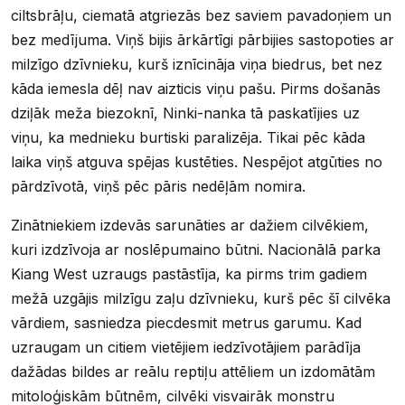
ciltsbrāļu, ciematā atgriezās bez saviem pavadoņiem un
bez medījuma. Viņš bijis ārkārtīgi pārbijies sastopoties ar
milzīgo dzīvnieku, kurš iznīcināja viņa biedrus, bet nez
kāda iemesla dēļ nav aizticis viņu pašu. Pirms došanās
dziļāk meža biezoknī, Ninki-nanka tā paskatījies uz
viņu, ka mednieku burtiski paralizēja. Tikai pēc kāda
laika viņš atguva spējas kustēties. Nespējot atgūties no
pārdzīvotā, viņš pēc pāris nedēļām nomira.
Zinātniekiem izdevās sarunāties ar dažiem cilvēkiem,
kuri izdzīvoja ar noslēpumaino būtni. Nacionālā parka
Kiang West uzraugs pastāstīja, ka pirms trim gadiem
mežā uzgājis milzīgu zaļu dzīvnieku, kurš pēc šī cilvēka
vārdiem, sasniedza piecdesmit metrus garumu. Kad
uzraugam un citiem vietējiem iedzīvotājiem parādīja
dažādas bildes ar reālu reptiļu attēliem un izdomātām
mitoloģiskām būtnēm, cilvēki visvairāk monstru