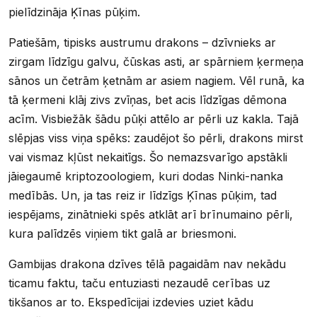
pielīdzināja Ķīnas pūķim.
Patiešām, tipisks austrumu drakons – dzīvnieks ar
zirgam līdzīgu galvu, čūskas asti, ar spārniem ķermeņa
sānos un četrām ķetnām ar asiem nagiem. Vēl runā, ka
tā ķermeni klāj zivs zvīņas, bet acis līdzīgas dēmona
acīm. Visbiežāk šādu pūķi attēlo ar pērli uz kakla. Tajā
slēpjas viss viņa spēks: zaudējot šo pērli, drakons mirst
vai vismaz kļūst nekaitīgs. Šo nemazsvarīgo apstākli
jāiegaumē kriptozoologiem, kuri dodas Ninki-nanka
medībās. Un, ja tas reiz ir līdzīgs Ķīnas pūķim, tad
iespējams, zinātnieki spēs atklāt arī brīnumaino pērli,
kura palīdzēs viņiem tikt galā ar briesmoni.
Gambijas drakona dzīves tēlā pagaidām nav nekādu
ticamu faktu, taču entuziasti nezaudē cerības uz
tikšanos ar to. Ekspedīcijai izdevies uziet kādu