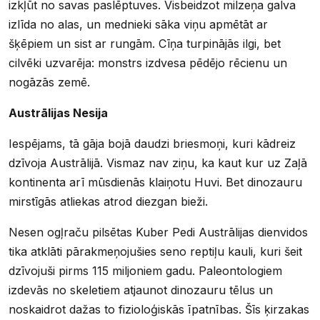
izkļūt no savas paslēptuves. Visbeidzot milzeņa galva
izlīda no alas, un mednieki sāka viņu apmētāt ar
šķēpiem un sist ar rungām. Cīņa turpinājās ilgi, bet
cilvēki uzvarēja: monstrs izdvesa pēdējo rēcienu un
nogāzās zemē.
Austrālijas Nesija
Iespējams, tā gāja bojā daudzi briesmoņi, kuri kādreiz
dzīvoja Austrālijā. Vismaz nav ziņu, ka kaut kur uz Zaļā
kontinenta arī mūsdienās klaiņotu Huvi. Bet dinozauru
mirstīgās atliekas atrod diezgan bieži.
Nesen ogļraču pilsētas Kuber Pedi Austrālijas dienvidos
tika atklāti pārakmeņojušies seno reptiļu kauli, kuri šeit
dzīvojuši pirms 115 miljoniem gadu. Paleontologiem
izdevās no skeletiem atjaunot dinozauru tēlus un
noskaidrot dažas to fizioloģiskās īpatnības. Šīs ķirzakas