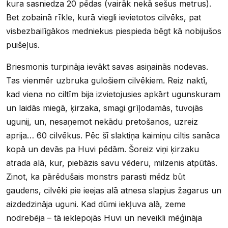
kura sasniedza 20 pēdas (vairāk nekā sešus metrus).
Bet zobainā rīkle, kurā viegli ievietotos cilvēks, pat
visbezbailīgākos medniekus piespieda bēgt kā nobijušos
puišeļus.
Briesmonis turpināja ievākt savas asiņainās nodevas.
Tas vienmēr uzbruka gulošiem cilvēkiem. Reiz naktī,
kad viena no ciltīm bija izvietojusies apkārt ugunskuram
un laidās miegā, ķirzaka, smagi grīļodamās, tuvojās
ugunij, un, nesaņemot nekādu pretošanos, uzreiz
aprija… 60 cilvēkus. Pēc šī slaktiņa kaimiņu ciltis sanāca
kopā un devās pa Huvi pēdām. Šoreiz viņi ķirzaku
atrada alā, kur, piebāzis savu vēderu, milzenis atpūtās.
Zinot, ka pārēdušais monstrs parasti mēdz būt
gaudens, cilvēki pie ieejas alā atnesa slapjus žagarus un
aizdedzināja uguni. Kad dūmi iekļuva alā, zeme
nodrebēja – tā ieklepojās Huvi un neveikli mēģināja