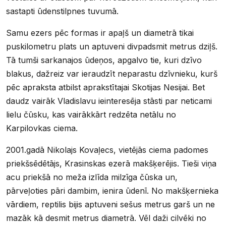
sastapti ūdenstilpnes tuvumā.
Samu ezers pēc formas ir apaļš un diametrā tikai
puskilometru plats un aptuveni divpadsmit metrus dziļš.
Tā tumši sarkanajos ūdeņos, apgalvo tie, kuri dzīvo
blakus, dažreiz var ieraudzīt neparastu dzīvnieku, kurš
pēc apraksta atbilst aprakstītajai Skotijas Nesijai. Bet
daudz vairāk Vladislavu ieinteresēja stāsti par neticami
lielu čūsku, kas vairākkārt redzēta netālu no
Karpilovkas ciema.
2001.gadā Nikolajs Kovaļecs, vietējās ciema padomes
priekšsēdētājs, Krasinskas ezerā makšķerējis. Tieši viņa
acu priekšā no meža izlīda milzīga čūska un,
pārveļoties pāri dambim, ienira ūdenī. No makšķernieka
vārdiem, reptilis bijis aptuveni sešus metrus garš un ne
mazāk kā desmit metrus diametrā. Vēl daži cilvēki no