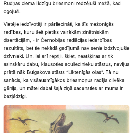
Rudņas ciema līdzīgu briesmoni redzējuši mežā, kad
ogojuši.
Vietējie iedzīvotāji ir pārliecināti, ka šīs mežonīgās
radības, kuru šeit pietiks vairākām zinātniskām
disertācijām, - ir Černobiļas radiācijas iedarbības
rezultāts, bet tie nekādā gadījumā nav senie izdzīvojušie
dzīvnieki. Un, lai arī reptiļi, šķiet, neatšķiras ar tik
asinskāru dabu, klausoties aculiecinieku stāstus, neviļus
prātā nāk Bulgakova stāsts “Liktenīgās olas”. Tā nu
sanācis, ka visšausmīgākos briesmoņus radījis cilvēka
ģēnijs, un mātei dabai šajā ziņā sacensties ar mums ir
bezjēdzīgi.