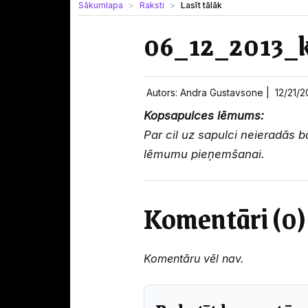
Sākumlapa
Raksti
Lasīt tālāk
06_12_2013_k
Autors: Andra Gustavsone |
12/21/
Kopsapulces lēmums:
Par cil uz sapulci neieradās b
lēmumu pieņemšanai.
Komentāri (0)
Komentāru vēl nav.