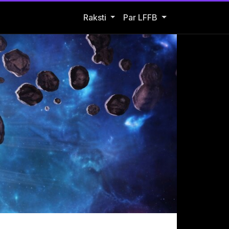
Open Raksti submenu
Raksti
Par LFFB