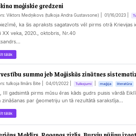
kina maģiskie gredzeni
rs: Viktors Medņikovs (tulkoja Andra Gustavsone) |
01/16/2023
|
T
iezīmē, ka šis apraksts sagatavots vēl pirms otrā Krievijas 
i XX veka, 2020., oktobris, Nr.40
ksandrs…
īt tālāk
vestību summa jeb Maģiskās zinātnes sistematiz
rs: tulkoja Ilmārs Bite |
04/01/2022
|
|
Tulkojumi
maģija
literatūra
, III gadsimtā pirms mūsu ēras kāds gudrs puisis vārdā Eikl
a zināšanas par ģeometriju un tā rezultātā sarakstīja…
īt tālāk
eriāns Maklīrs. Raganas zizlis. Burvju nūjiņu izg