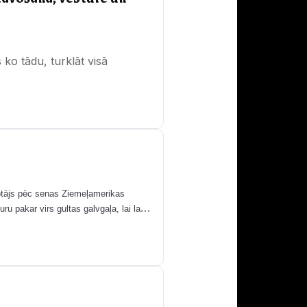
 ko tādu, turklāt visā
otājs pēc senas Ziemeļamerikas
uru pakar virs gultas galvgaļa, lai labie