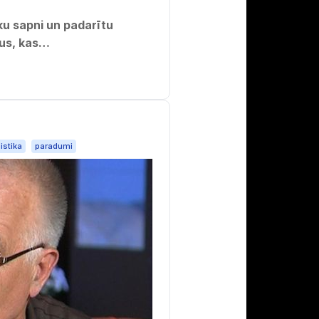
iālus, kas…
istika
paradumi