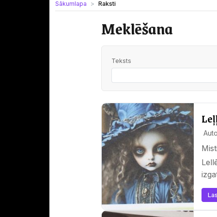
Sākumlapa
Raksti
Meklēšana
Teksts
Leļ
Auto
Mist
Lell
izga
Las