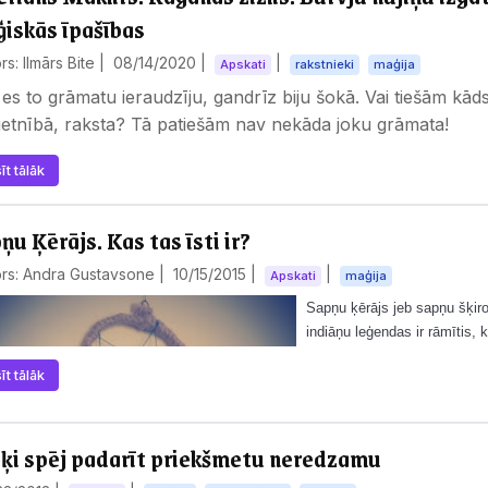
iskās īpašības
rs: Ilmārs Bite |
08/14/2020
|
|
Apskati
rakstnieki
maģija
es to grāmatu ieraudzīju, gandrīz biju šokā. Vai tiešām kāds
etnībā, raksta? Tā patiešām nav nekāda joku grāmata!
īt tālāk
ņu Ķērājs. Kas tas īsti ir?
ors: Andra Gustavsone |
10/15/2015
|
|
Apskati
maģija
Sapņu ķērājs jeb sapņu šķir
indiāņu leģendas ir rāmītis, k
sapņi rāmīša tīklā…
īt tālāk
iķi spēj padarīt priekšmetu neredzamu