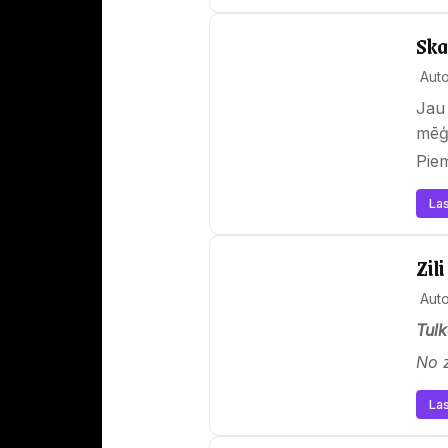
Ska
Auto
Jau 
mēģi
Pie
Las
Zil
Auto
Tulk
N
o 
Las