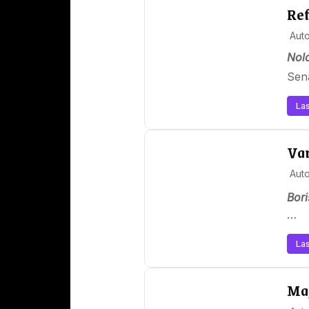
Ref
Auto
Nol
S
en
Las
Var
Auto
Bori
Gadā
Las
Maģ