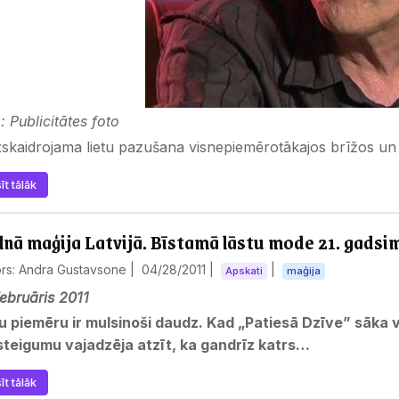
: Publicitātes foto
zskaidrojama lietu pazušana visnepiemērotākajos brīžos u
īt tālāk
nā maģija Latvijā. Bīstamā lāstu mode 21. gadsi
ors: Andra Gustavsone |
04/28/2011
|
|
Apskati
maģija
ebruāris 2011
u piemēru ir mulsinoši daudz. Kad „Patiesā Dzīve” sāka v
steigumu vajadzēja atzīt, ka gandrīz katrs…
īt tālāk