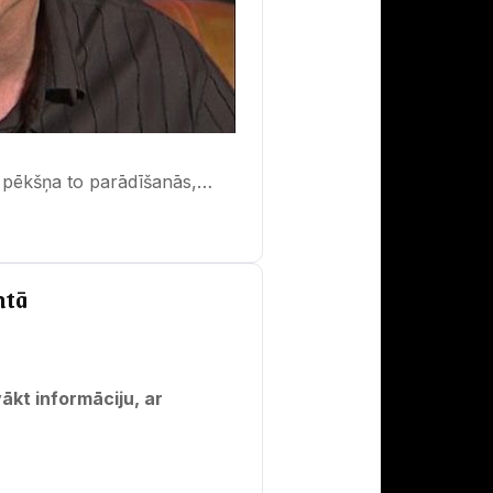
n pēkšņa to parādīšanās,…
mtā
ākt informāciju, ar