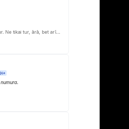
r. Ne tikai tur, ārā, bet arī…
ija
 numura.
u, ka jābūt tieši…