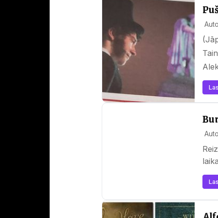
Puš
Auto
(Jāp
Tain
Ale
Las
Bur
Auto
Reiz
laik
Las
Alf