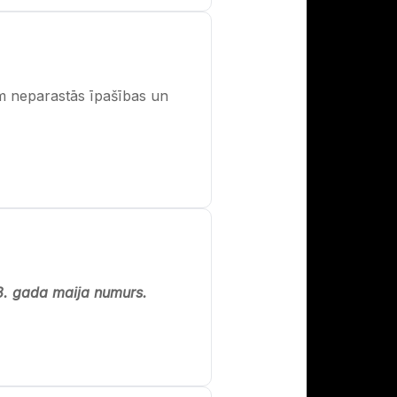
ām neparastās īpašības un
08. gada maija numurs.