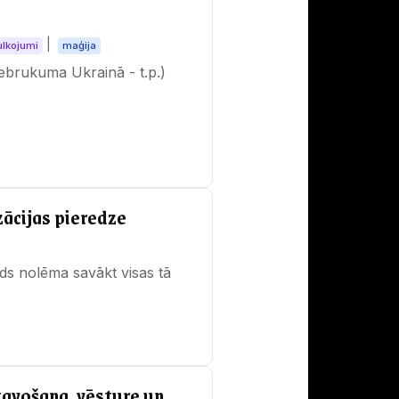
|
ulkojumi
maģija
iebrukuma Ukrainā - t.p.)
ācijas pieredze
īds nolēma savākt visas tā
atavošana, vēsture un