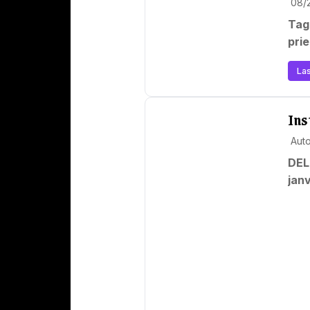
08/
Tagad zinātne
Las
Ins
Aut
DELF
jan