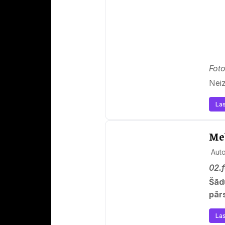
Foto
Nei
Las
Mel
Aut
02.f
Šād
pār
Las