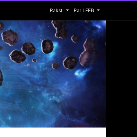
Open Raksti submenu
Raksti
Par LFFB