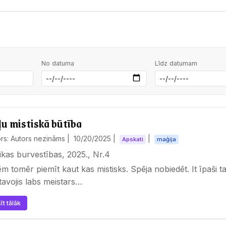
No datuma
Līdz datumam
ļu mistiskā būtība
rs: Autors nezināms |
10/20/2025
|
|
Apskati
maģija
ikas burvestības, 2025., Nr.4
ēm tomēr piemīt kaut kas mistisks. Spēja nobiedēt. It īpaši tad
tavojis labs meistars…
īt tālāk