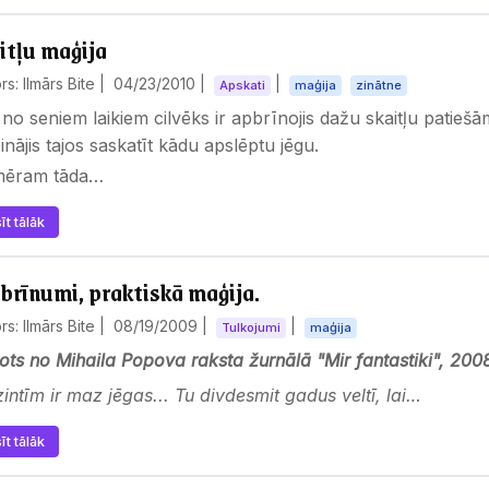
itļu maģija
rs: Ilmārs Bite |
04/23/2010
|
|
Apskati
maģija
zinātne
no seniem laikiem cilvēks ir apbrīnojis dažu skaitļu patieš
nājis tajos saskatīt kādu apslēptu jēgu.
mēram tāda…
īt tālāk
i brīnumi, praktiskā maģija.
rs: Ilmārs Bite |
08/19/2009
|
|
Tulkojumi
maģija
ots no Mihaila Popova raksta žurnālā "Mir fantastiki", 20
zintīm ir maz jēgas... Tu divdesmit gadus veltī, lai…
īt tālāk