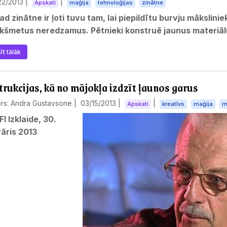
22/2013
|
|
Apskati
maģija
tehnoloģijas
zinātne
 ir ļoti tuvu tam, lai piepildītu burvju mākslinieku sapni un padarītu
priekšmetus neredzamus. Pētnieki konstruē jaunus mater
īt tālāk
trukcijas, kā no mājokļa izdzīt ļaunos garus
ors: Andra Gustavsone |
03/15/2013
|
|
Apskati
kreatīvs
maģija
m
I Izklaide, 30.
vāris 2013