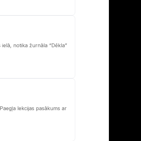
ielā, notika žurnāla “Dēkla”
a Paegļa lekcijas pasākums ar