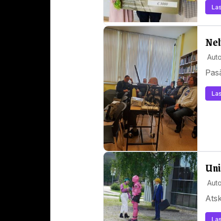
Las
Nel
Auto
Pasā
Las
Uni
Auto
Ats
Las