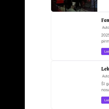
Fan
Aut
2025
pirm
Las
Lek
Aut
Šī g
nosa
Las