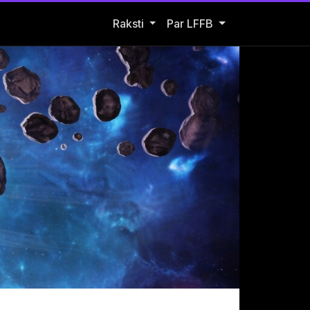
Open Raksti submenu
Raksti
Par LFFB