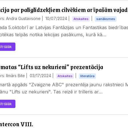
cija par palīglīdzekļiem cilvēkiem ar īpašām vaja
ors: Andra Gustavsone |
10/07/2024
|
|
Atskaites
sanāksmes
ada 5.oktobrī ar Latvijas Fantāzijas un Fantastikas biedrība
iotēkas telpās notika lekcijas pasākums, kurā kā…
īt tālāk
matas “Lifts uz nekurieni” prezentācija
rs: Ilmārs Bite |
03/17/2024
|
|
Atskaites
literatūra
martā apgāds "Zvaigzne ABC" prezentēja jaunu rakstnieci M
nu "Lifts uz nekurieni". Tas reizē ir trilleris ar…
īt tālāk
tercon VIII.