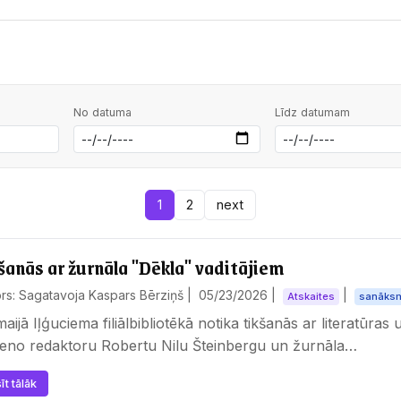
No datuma
Līdz datumam
1
2
next
šanās ar žurnāla "Dēkla" vaditājiem
rs: Sagatavoja Kaspars Bērziņš |
05/23/2026
|
|
Atskaites
sanāks
maijā Iļģuciema filiālbibliotēkā notika tikšanās ar literatūra
veno redaktoru Robertu Nilu Šteinbergu un žurnāla…
īt tālāk