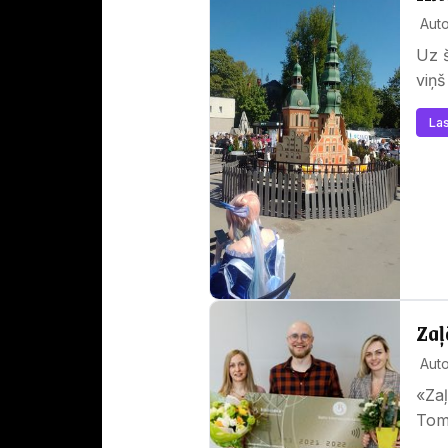
Aut
Uz š
viņš
Las
Zaļ
Auto
«Zaļ
Tom