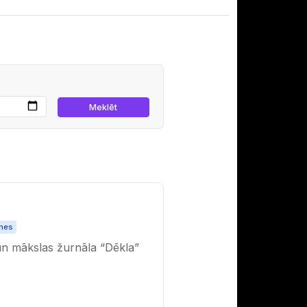
mes
s un mākslas žurnāla “Dēkla”