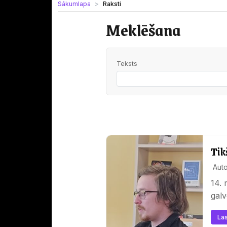
Sākumlapa
Raksti
Meklēšana
Teksts
Tik
Auto
14. 
gal
Las