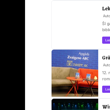
Lek
Aut
Šī g
bibl
Las
Grā
Auto
12. 
romā
Las
Win