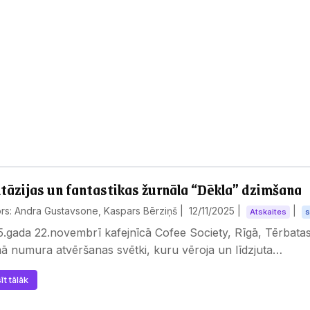
tāzijas un fantastikas žurnāla “Dēkla” dzimšana
rs: Andra Gustavsone, Kaspars Bērziņš |
12/11/2025
|
|
Atskaites
.gada 22.novembrī kafejnīcā Cofee Society, Rīgā, Tērbatas 
ā numura atvēršanas svētki, kuru vēroja un līdzjuta…
īt tālāk