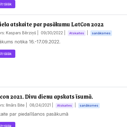
īt tālāk
iela atskaite par pasākumu LatCon 2022
rs: Kaspars Bērziņš |
09/30/2022
|
|
Atskaites
sanāksmes
kums notika 16.-17.09.2022.
īt tālāk
con 2021. Divu dienu apskats īsumā.
rs: Ilmārs Bite |
08/24/2021
|
|
Atskaites
sanāksmes
kaite par piedalīšanos pasākumā
īt tālāk