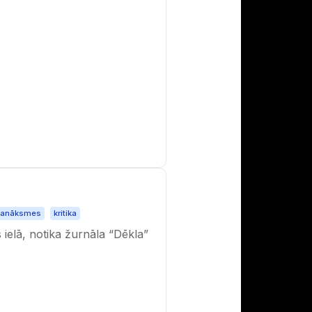
sanāksmes
kritika
ielā, notika žurnāla “Dēkla”