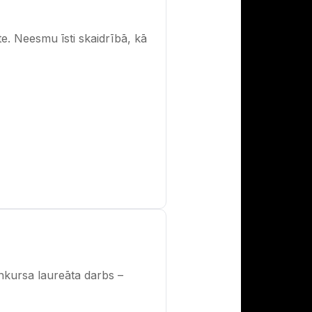
e. Neesmu īsti skaidrībā, kā
nkursa laureāta darbs –