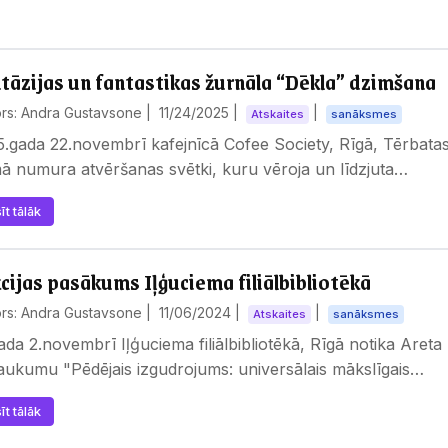
tāzijas un fantastikas žurnāla “Dēkla” dzimšana
ors: Andra Gustavsone |
11/24/2025
|
|
Atskaites
sanāksmes
.gada 22.novembrī kafejnīcā Cofee Society, Rīgā, Tērbatas 
ā numura atvēršanas svētki, kuru vēroja un līdzjuta…
īt tālāk
cijas pasākums Iļģuciema filiālbibliotēkā
ors: Andra Gustavsone |
11/06/2024
|
|
Atskaites
sanāksmes
ada 2.novembrī Iļģuciema filiālbibliotēkā, Rīgā notika Aret
ukumu "Pēdējais izgudrojums: universālais mākslīgais…
īt tālāk