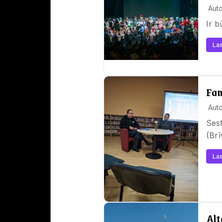
Auto
Ir 
Las
Fan
Auto
Sest
(Brī
Las
Alt