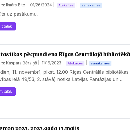
rs: Ilmārs Bite |
01/26/2024
|
|
Atskaites
sanāksmes
būts uz pasākumu.
īt tālāk
tastikas pēcpusdiena Rīgas Centrālajā bibliotēkā
rs: Kaspars Bērziņš |
11/16/2023
|
|
Atskaites
sanāksmes
dien, 11. novembrī, plkst. 12.00 Rīgas Centrālās bibliotēk
vības ielā 49/53, 2. stāvā) notika Latvijas Fantāzijas un…
īt tālāk
ercon 2023, 2023.gada 13.maijs