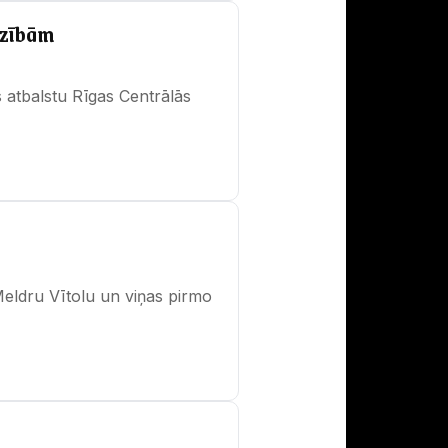
dzībām
s atbalstu Rīgas Centrālās
eldru Vītolu un viņas pirmo