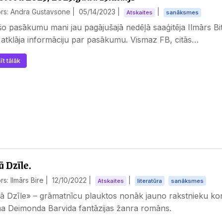
ors: Andra Gustavsone |
05/14/2023
|
|
Atskaites
sanāksmes
o pasākumu mani jau pagājušajā nedēļā saaģitēja Ilmārs Bit
 atklāja informāciju par pasākumu. Vismaz FB, citās…
īt tālāk
ā Dzīle.
rs: Ilmārs Bire |
12/10/2022
|
|
Atskaites
literatūra
sanāksmes
ā Dzīle» – grāmatnīcu plauktos nonāk jauno rakstnieku ko
a Deimonda Barvida fantāzijas žanra romāns.