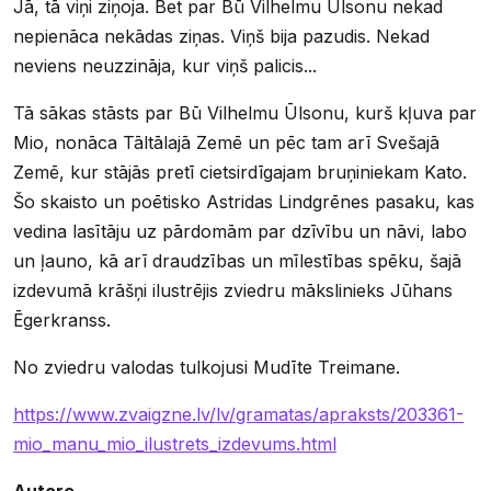
Jā, tā viņi ziņoja. Bet par Bū Vilhelmu Ūlsonu nekad
nepienāca nekādas ziņas. Viņš bija pazudis. Nekad
neviens neuzzināja, kur viņš palicis...
Tā sākas stāsts par Bū Vilhelmu Ūlsonu, kurš kļuva par
Mio, nonāca Tāltālajā Zemē un pēc tam arī Svešajā
Zemē, kur stājās pretī cietsirdīgajam bruņiniekam Kato.
Šo skaisto un poētisko Astridas Lindgrēnes pasaku, kas
vedina lasītāju uz pārdomām par dzīvību un nāvi, labo
un ļauno, kā arī draudzības un mīlestības spēku, šajā
izdevumā krāšņi ilustrējis zviedru mākslinieks Jūhans
Ēgerkranss.
No zviedru valodas tulkojusi Mudīte Treimane.
https://www.zvaigzne.lv/lv/gramatas/apraksts/203361-
mio_manu_mio_ilustrets_izdevums.html
Autore.