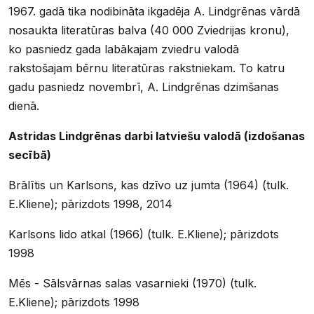
1967. gadā tika nodibināta ikgadēja A. Lindgrēnas vārdā
nosaukta literatūras balva (40 000 Zviedrijas kronu),
ko pasniedz gada labākajam zviedru valodā
rakstošajam bērnu literatūras rakstniekam. To katru
gadu pasniedz novembrī, A. Lindgrēnas dzimšanas
dienā.
Astridas Lindgrēnas darbi latviešu valodā (izdošanas
secībā)
Brālītis un Karlsons, kas dzīvo uz jumta (1964) (tulk.
E.Kliene); pārizdots 1998, 2014
Karlsons lido atkal (1966) (tulk. E.Kliene); pārizdots
1998
Mēs - Sālsvārnas salas vasarnieki (1970) (tulk.
E.Kliene); pārizdots 1998