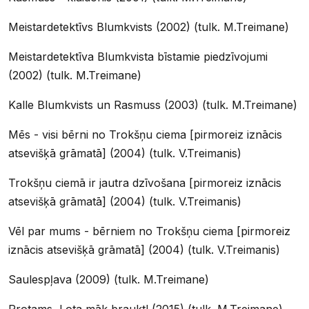
Meistardetektīvs Blumkvists (2002) (tulk. M.Treimane)
Meistardetektīva Blumkvista bīstamie piedzīvojumi
(2002) (tulk. M.Treimane)
Kalle Blumkvists un Rasmuss (2003) (tulk. M.Treimane)
Mēs - visi bērni no Trokšņu ciema [pirmoreiz iznācis
atsevišķā grāmatā] (2004) (tulk. V.Treimanis)
Trokšņu ciemā ir jautra dzīvošana [pirmoreiz iznācis
atsevišķā grāmatā] (2004) (tulk. V.Treimanis)
Vēl par mums - bērniem no Trokšņu ciema [pirmoreiz
iznācis atsevišķā grāmatā] (2004) (tulk. V.Treimanis)
Saulespļava (2009) (tulk. M.Treimane)
Protams, Lota māk braukt! (2015) (tulk. M.Treimane)