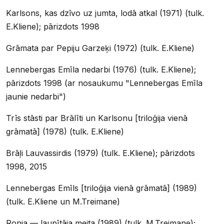
Karlsons, kas dzīvo uz jumta, lodā atkal (1971) (tulk.
E.Kliene); pārizdots 1998
Grāmata par Pepiju Garzeķi (1972) (tulk. E.Kliene)
Lennebergas Emīla nedarbi (1976) (tulk. E.Kliene);
pārizdots 1998 (ar nosaukumu "Lennebergas Emīla
jaunie nedarbi")
Trīs stāsti par Brālīti un Karlsonu [triloģija vienā
grāmatā] (1978) (tulk. E.Kliene)
Brāļi Lauvassirdis (1979) (tulk. E.Kliene); pārizdots
1998, 2015
Lennebergas Emīls [triloģija vienā grāmatā] (1989)
(tulk. E.Kliene un M.Treimane)
Ronja — laupītāja meita (1989) (tulk. M.Treimane);