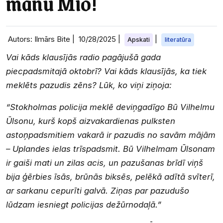
manu Mio!
Autors: Ilmārs Bite |
10/28/2025
|
|
Apskati
literatūra
Vai kāds klausījās radio pagājušā gada
piecpadsmitajā oktobrī? Vai kāds klausījās, ka tiek
meklēts pazudis zēns? Lūk, ko viņi ziņoja:
“Stokholmas policija meklē deviņgadīgo Bū Vilhelmu
Ūlsonu, kurš kopš aizvakardienas pulksten
astoņpadsmitiem vakarā ir pazudis no savām mājām
– Uplandes ielas trīspadsmit. Bū Vilhelmam Ūlsonam
ir gaiši mati un zilas acis, un pazušanas brīdī viņš
bija ģērbies īsās, brūnās biksēs, pelēkā adītā svīterī,
ar sarkanu cepurīti galvā. Ziņas par pazudušo
lūdzam iesniegt policijas dežūrnodaļā.”