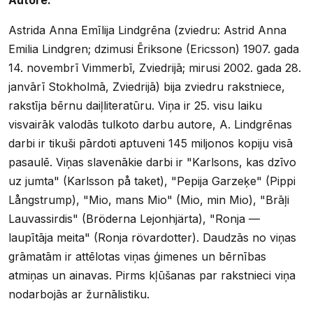
Astrida Anna Emīlija Lindgrēna (zviedru: Astrid Anna
Emilia Lindgren; dzimusi Ēriksone (Ericsson) 1907. gada
14. novembrī Vimmerbī, Zviedrijā; mirusi 2002. gada 28.
janvārī Stokholmā, Zviedrijā) bija zviedru rakstniece,
rakstīja bērnu daiļliteratūru. Viņa ir 25. visu laiku
visvairāk valodās tulkoto darbu autore, A. Lindgrēnas
darbi ir tikuši pārdoti aptuveni 145 miljonos kopiju visā
pasaulē. Viņas slavenākie darbi ir "Karlsons, kas dzīvo
uz jumta" (Karlsson på taket), "Pepija Garzeķe" (Pippi
Långstrump), "Mio, mans Mio" (Mio, min Mio), "Brāļi
Lauvassirdis" (Bröderna Lejonhjärta), "Ronja —
laupītāja meita" (Ronja rövardotter). Daudzās no viņas
grāmatām ir attēlotas viņas ģimenes un bērnības
atmiņas un ainavas. Pirms kļūšanas par rakstnieci viņa
nodarbojās ar žurnālistiku.