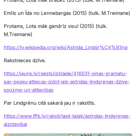
Emīls un Īda no Lennebergas (2015) (tulk. M.Treimane)
Protams, Lota māk gandrīz visu! (2015) (tulk.
M.Treimane)
https://lv.wikipedia.org/wiki/Astrida_Lindgr%C4%93na
Rakstnieces dzīve.
https://jauns.lv/raksts/izklaide/416031-vinas-gramatu-
par-pepiju-atteicas-izdot-jeb-astridas-lindgrenas-dzive-
spozme-un-attiecibas
Par Lindgrēnu citā sakarā jau ir rakstīts.
https://www.lffb.lv/raksti/lasit-talak/astridas-lindgrenas-
aizstavibai