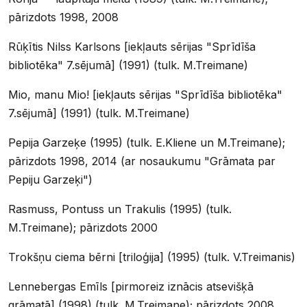
pārizdots 1998, 2008
Rūķītis Nilss Karlsons [iekļauts sērijas "Sprīdīša
bibliotēka" 7.sējumā] (1991) (tulk. M.Treimane)
Mio, manu Mio! [iekļauts sērijas "Sprīdīša bibliotēka"
7.sējumā] (1991) (tulk. M.Treimane)
Pepija Garzeķe (1995) (tulk. E.Kliene un M.Treimane);
pārizdots 1998, 2014 (ar nosaukumu "Grāmata par
Pepiju Garzeķi")
Rasmuss, Pontuss un Trakulis (1995) (tulk.
M.Treimane); pārizdots 2000
Trokšņu ciema bērni [triloģija] (1995) (tulk. V.Treimanis)
Lennebergas Emīls [pirmoreiz iznācis atsevišķā
grāmatā] (1998) (tulk. M.Treimane); pārizdots 2008,