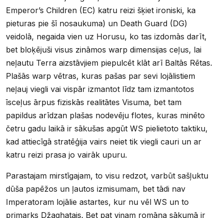
Emperor’s Children (EC) katru reizi šķiet ironiski, ka
pieturas pie šī nosaukuma) un Death Guard (DG)
veidolā, negaida vien uz Horusu, ko tas izdomās darīt,
bet bloķējuši visus zināmos warp dimensijas ceļus, lai
neļautu Terra aizstāvjiem piepulcēt klāt arī Baltās Rētas.
Plašās warp vētras, kuras pašas par sevi lojālistiem
neļauj viegli vai vispār izmantot līdz tam izmantotos
īsceļus ārpus fiziskās realitātes Visuma, bet tam
papildus arīdzan plašas nodevēju flotes, kuras minēto
četru gadu laikā ir sākušas apgūt WS pielietoto taktiku,
kad attiecīgā stratēģija vairs neiet tik viegli cauri un ar
katru reizi prasa jo vairāk upuru.
Parastajam mirstīgajam, to visu redzot, varbūt sašļuktu
dūša papēžos un ļautos izmisumam, bet tādi nav
Imperatoram lojālie astartes, kur nu vēl WS un to
primarks Džaghatajs. Bet pat viņam romāna sākumā ir