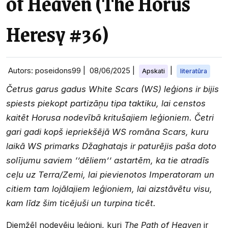
of Heaven (The Horus
Heresy #36)
Autors: poseidons99 |
08/06/2025
|
|
Apskati
literatūra
Četrus garus gadus White Scars (WS) leģions ir bijis
spiests piekopt partizāņu tipa taktiku, lai censtos
kaitēt Horusa nodevībā kritušajiem leģioniem. Četri
gari gadi kopš iepriekšējā WS romāna Scars, kuru
laikā WS primarks Džaghatajs ir paturējis paša doto
solījumu saviem ‘’dēliem’’ astartēm, ka tie atradīs
ceļu uz Terra/Zemi, lai pievienotos Imperatoram un
citiem tam lojālajiem leģioniem, lai aizstāvētu visu,
kam līdz šim ticējuši un turpina ticēt.
Diemžēl nodevēju leģioni, kuri
The Path of Heaven
ir