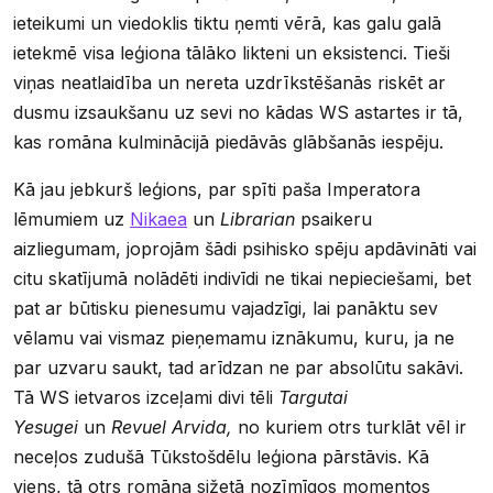
ieteikumi un viedoklis tiktu ņemti vērā, kas galu galā
ietekmē visa leģiona tālāko likteni un eksistenci. Tieši
viņas neatlaidība un nereta uzdrīkstēšanās riskēt ar
dusmu izsaukšanu uz sevi no kādas WS astartes ir tā,
kas romāna kulminācijā piedāvās glābšanās iespēju.
Kā jau jebkurš leģions, par spīti paša Imperatora
lēmumiem uz
Nikaea
un
Librarian
psaikeru
aizliegumam, joprojām šādi psihisko spēju apdāvināti vai
citu skatījumā nolādēti indivīdi ne tikai nepieciešami, bet
pat ar būtisku pienesumu vajadzīgi, lai panāktu sev
vēlamu vai vismaz pieņemamu iznākumu, kuru, ja ne
par uzvaru saukt, tad arīdzan ne par absolūtu sakāvi.
Tā WS ietvaros izceļami divi tēli
Targutai
Yesugei
un
Revuel Arvida,
no kuriem otrs turklāt vēl ir
neceļos zudušā Tūkstošdēlu leģiona pārstāvis. Kā
viens, tā otrs romāna sižetā nozīmīgos momentos