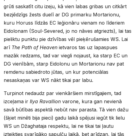
grūti saskatīt citu izeju, kā vien labas gribas un citkārt
bezjēdzīgs žests duelī ar DG primarku Mortarionu,
kuru Horuss līdzās EC leģionāru vienam no līderiem
Eidolonam (Soul-Severed, jo no nāves atgriezts), lai tas
pieliktu punktu pie dzīvības vēl pieķērušamies WS. Lai
arī
The Path of Heaven
ietvaros tas uz lapaspues
mazāk redzams, tad var viegli nojaust, ka starp EC un
DG vienībām, starp Eidolonu un Mortarionu nav pat
remdenu sabiedroto jūtas, un kur potenciālas
nesaskaņas var WS nākt tikai par labu.
Turpinot nedaudz par vienkāršiem mirstīgajiem, tad
izceļama ir
Ilya Ravallion
varone, kura gan nevienā
savā būtības aspektā nebūt nav parasta. Tā vien dažu
(šķiet minēti bija pieci) gadu laikā spējusi iegūt tik lielu
WS un Džaghataja respektu, lai ne tikai tai ļautu
izteikties svarīgāko sapulču laikā, bet arīdzan, lai tās