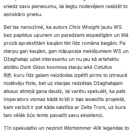
sniedz savu pienesumu, lai liegtu nodevējiem realizēt to
asinskāro prieku.
Bet tas nenozīmē, ka autors
Chris Wraight
ļautu WS
bez papildus upuriem un paredzami iespaidīgām un lillā
prozā aprakstītām kaujām tikt līdz romāna beigām. Pa
starpu gan kaujām, gan mājupceļa meklējumiem WS un
Džaghatajs uziet interesantu un nu jau kā artefaktu
atstātu
Dark Glass
kosmosa staciju iekš
Catullus
Rift,
kuru līdz galam neizdodas izpētīt pirms to iztraucē
nodēvēju flote, bet uz stacijas redzētais Džaghatajam
atsauc atmiņā gana daudz, lai varētu spekulēt, ka pats
Imperators vismaz kādā brīdī ir bijis iesaistīts projektā,
kam varbūt ir pat kāda saistība ar Zelta Troni, uz kura
tam vēlāk būs lemts pavadīt savu eksistenci.
Tīri spekulatīvi un nezinot
Warhammer 40k
leģendas to