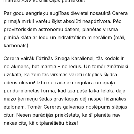
interesi ASV kosmiskajos pētniekos?
Par godu sengrieķu auglības dievietei nosauktā Cerera
pirmajā mirklī varētu šķist absolūti neapdzīvota. Pēc
provizoriskiem astronomu datiem, planētas virsma
pilnībā klāta ar ledu un hidratizētiem minerāliem (māli,
karbonāts).
Cerera vairāk līdzinās Sniega Karalienei, tās kodols ir
no akmens, bet mantija – no ledus. Un tomēr zinātnieki
uzskata, ka zem tās virsmas varētu slēpties šķidra
ūdens okeāni! Izbrīnu rada arī regulārā un apaļā
pundurplanētas forma, kad tajā pašā laikā lielākā daļa
mazo ķermeņu šādas gravitācijas dēļ nespēj līdzināties
etalonam. Tomēr Cereras galvenais noslēpums slēpjas
citur. Nesen parādījās priekšstats, ka šī planēta nav
nekas cits, kā citplanētiešu bāze!