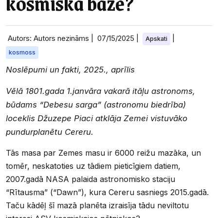
kosmiskā bāze?
Autors: Autors nezināms |
07/15/2025
|
|
Apskati
kosmoss
Noslēpumi un fakti, 2025., aprīlis
Vēlā 1801.gada 1.janvāra vakarā itāļu astronoms,
būdams “Debesu sarga” (astronomu biedrība)
loceklis Džuzepe Piaci atklāja Zemei vistuvāko
pundurplanētu Cereru.
Tās masa par Zemes masu ir 6000 reižu mazāka, un
tomēr, neskatoties uz tādiem pieticīgiem datiem,
2007.gadā NASA palaida astronomisko staciju
“Rītausma” (“Dawn”), kura Cereru sasniegs 2015.gadā.
Taču kādēļ šī mazā planēta izraisīja tādu neviltotu