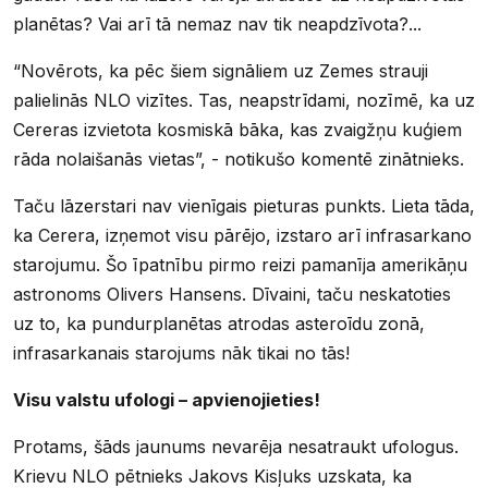
planētas? Vai arī tā nemaz nav tik neapdzīvota?...
“Novērots, ka pēc šiem signāliem uz Zemes strauji
palielinās NLO vizītes. Tas, neapstrīdami, nozīmē, ka uz
Cereras izvietota kosmiskā bāka, kas zvaigžņu kuģiem
rāda nolaišanās vietas”, - notikušo komentē zinātnieks.
Taču lāzerstari nav vienīgais pieturas punkts. Lieta tāda,
ka Cerera, izņemot visu pārējo, izstaro arī infrasarkano
starojumu. Šo īpatnību pirmo reizi pamanīja amerikāņu
astronoms Olivers Hansens. Dīvaini, taču neskatoties
uz to, ka pundurplanētas atrodas asteroīdu zonā,
infrasarkanais starojums nāk tikai no tās!
Visu valstu ufologi – apvienojieties!
Protams, šāds jaunums nevarēja nesatraukt ufologus.
Krievu NLO pētnieks Jakovs Kisļuks uzskata, ka