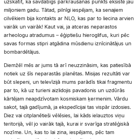
uzskatīt, ka savdabīgs pārkraušanas punkts eksistē jau
miljoniem gadu. Tātad, pilnīgi iespējam, ka senajiem
cilvēkiem bija kontakts ar NLO, kas par to liecina arvien
vairāk un vairāk! Kaut vai, ja atceras neparastos
arheologu atradumus – ēģiptiešu hieroglifus, kuri pēc
savas formas stipri atgādina mūsdienu iznīcinātājus un
bombardētājus.
Diemžēl mēs ar jums tā arī neuzzināsim, kas patiesībā
notiek uz šīs neparastās planētas. Misijas rezultāti var
būt slepeni, un televīzijā mums parādīs tikai fragmentu
par to, kā uz turieni aizlidojis pavadonis un uzdūrās
kārtējam neapdzīvotam kosmiskam ķermenim. Vārdu
sakot, tajā gadījumā, ja ekspedīcijai tas vispār izdosies.
Diez vai citplanētieši vēlēsies, lai kāds ielauztos viņu
teritorijā, vēl jo vairāk tajā, kurai ir svarīga stratēģiskā
nozīme. Un, kas to lai zina, iespējams, pēc tam