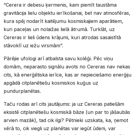
“Cerera ir debesu ķermenis, kam piemīt taustāma
gravitācija lielu objektu ierīkošanai, bet nav atmosfēras,
kura spēj nodarīt kaitējumu kosmiskajiem aparātiem,
kuri paceļas un nolaižas lielā ātrumā. Turklāt, uz
Cereras ir lieli ūdens krājumi, kuri atrodas sasaistītā
stāvoklī uz iežu virsmām”.
Pārējie ufologi arī atbalsta savu kolēģi. Pēc viņu
domām, neparasto signālu avots no Cereras nav nekas
cits, kā enerģētiska ierīce, kas ar nepieciešamo enerģiju
apgādā citplanētiešu kosmiskos kuģus uz
pundurplanētas.
Taču rodas arī cits jautājums: ja uz Cereras patiešām
eksistē citplanētiešu kosmiskā bāze (un par to jāšaubās
arvien mazāk), tad cik ilgi? Pētnieki uzskata, ka, ņemot
vērā to, cik viegli uz planētas var iegūt ūdeni, var