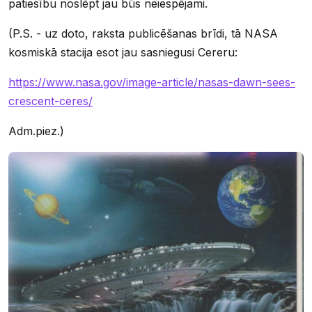
patiesību noslēpt jau būs neiespējami.
(P.S. - uz doto, raksta publicēšanas brīdi, tā NASA
kosmiskā stacija esot jau sasniegusi Cereru:
https://www.nasa.gov/image-article/nasas-dawn-sees-
crescent-ceres/
Adm.piez.)