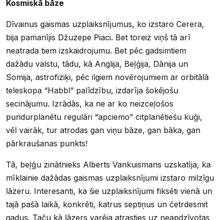
Kosmiskā bāze
Dīvainus gaismas uzplaiksnījumus, ko izstaro Cerera,
bija pamanījis Džuzepe Piaci. Bet toreiz viņš tā arī
neatrada tiem izskaidrojumu. Bet pēc gadsimtiem
dažādu valstu, tādu, kā Anglija, Beļģija, Dānija un
Somija, astrofiziķi, pēc ilgiem novērojumiem ar orbitālā
teleskopa “Habbl” palīdzību, izdarīja šokējošu
secinājumu. Izrādās, ka ne ar ko neizceļošos
pundurplanētu regulāri “apciemo” citplanētiešu kuģi,
vēl vairāk, tur atrodas gan viņu bāze, gan bāka, gan
pārkraušanas punkts!
Tā, beļģu zinātnieks Alberts Vankuismans uzskatīja, ka
mīklainie dažādas gaismas uzplaiksnījumi izstaro milzīgu
lāzeru. Interesanti, ka šie uzplaiksnījumi fiksēti vienā un
tajā pašā laikā, konkrēti, katrus septiņus un četrdesmit
gadus. Taču kā lāzers varēja atrasties uz neapdzīvotas