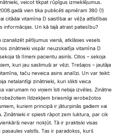
inātnieki, veicot tikpat rūpīgus izmeklējumus.
i 2008.gadā vien tika publicēti apmēram 380 (!)
ai citādai vitamīna D saistībai ar vēža attīstības
 informācijas. Un kā tajā atrast patiesību?
izanalizēt pētījumus vienā, atklāsies vesels
s zinātnieki vispār neuzskaitīja vitamīna D
ekoja tā līmeni pacientu asinīs. Citos – sekoja
kiem, kuri jau saslimuši ar vēzi. Trešajos – jautāja
itamīna, taču neveica asins analīzi. Un var teikt:
ija netalantīgi zinātnieki, kuri slikti veica
ka vairumam no viņiem īsti nebija izvēles. Zinātne
ierobežotiem līdzekļiem briesmīgi ierobežotos
umiem, kuriem principā ir jāturpinās gadiem vai
 Zinātnieki ir spiesti rāpot zem luktura, par cik
 vienkārši nevar nokļūt. Tā ir praktiski visas
 pasaules valstīs. Tas ir paradokss, kurš