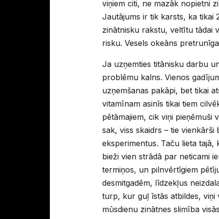
viņiem citi, ne mazāk nopietni z
Jautājums ir tik karsts, ka tika
zinātnisku rakstu, veltītu tādai v
risku. Vesels okeāns pretrunīgas
Ja uzņemties titānisku darbu un 
problēmu kalns. Vienos gadījumo
uzņemšanas pakāpi, bet tikai ats
vitamīnam asinīs tikai tiem cilvē
pētāmajiem, cik viņi pieņēmuši v
sak, viss skaidrs – tie vienkārši b
eksperimentus. Taču lieta tajā, 
bieži vien strādā par neticami 
termiņos, un pilnvērtīgiem pētīj
desmitgadēm, līdzekļus neizdala.
turp, kur guļ īstās atbildes, viņi
mūsdienu zinātnes slimība visās