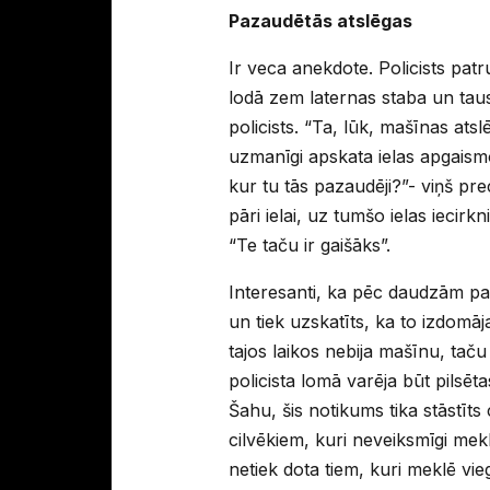
Pazaudētās atslēgas
Ir veca anekdote. Policists pat
lodā zem laternas staba un taus
policists. “Ta, lūk, mašīnas ats
uzmanīgi apskata ielas apgaismo
kur tu tās pazaudēji?”- viņš pre
pāri ielai, uz tumšo ielas iecirk
“Te taču ir gaišāks”.
Interesanti, ka pēc daudzām pa
un tiek uzskatīts, ka to izdomā
tajos laikos nebija mašīnu, taču
policista lomā varēja būt pilsēt
Šahu, šis notikums tika stāstī
cilvēkiem, kuri neveiksmīgi me
netiek dota tiem, kuri meklē vie