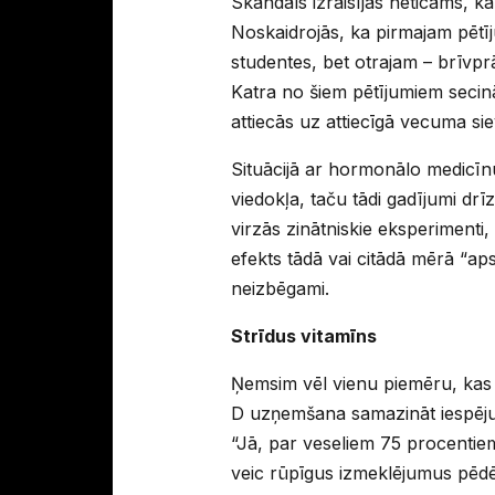
Skandāls izraisījās neticams, ka
Noskaidrojās, ka pirmajam pētīj
studentes, bet otrajam – brīvprā
Katra no šiem pētījumiem secināj
attiecās uz attiecīgā vecuma sie
Situācijā ar hormonālo medicīn
viedokļa, taču tādi gadījumi drīz
virzās zinātniskie eksperimenti,
efekts tādā vai citādā mērā “aps
neizbēgami.
Strīdus vitamīns
Ņemsim vēl vienu piemēru, kas s
D uzņemšana samazināt iespēju 
“Jā, par veseliem 75 procentie
veic rūpīgus izmeklējumus pēdējo