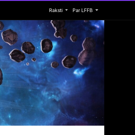
Open Raksti submenu
Raksti
Par LFFB