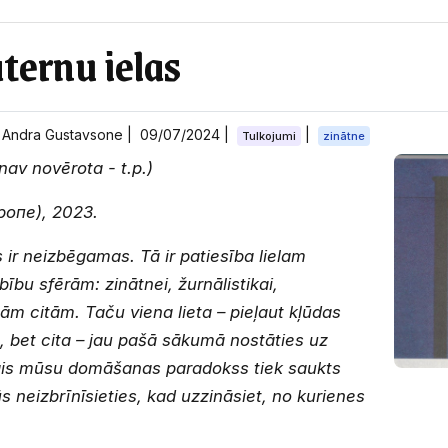
ternu ielas
a Andra Gustavsone |
09/07/2024
|
|
Tulkojumi
zinātne
nav novērota - t.p.)
ропе), 2023.
ir neizbēgamas. Tā ir patiesība lielam
ību sfērām: zinātnei, žurnālistikai,
dzām citām. Taču viena lieta – pieļaut kļūdas
s, bet cita – jau pašā sākumā nostāties uz
ais mūsu domāšanas paradokss tiek saukts
ūs neizbrīnīsieties, kad uzzināsiet, no kurienes