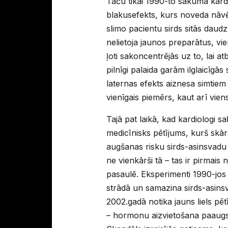
Taču tikai 1990-to sākumā kardi
blakusefekts, kurs noveda nāv
slimo pacientu sirds sitās daudz
nelietoja jaunos preparātus, vien
ļoti sakoncentrējās uz to, lai at
pilnīgi palaida garām ilglaicīgās
laternas efekts aiznesa simtiem
vienīgais piemērs, kaut arī vie
Tajā pat laikā, kad kardiologi s
medicīnisks pētījums, kurš skār
augšanas risku sirds-asinsvadu s
ne vienkārši tā – tas ir pirmais 
pasaulē. Eksperimenti 1990-jos u
strādā un samazina sirds-asinsv
2002.gadā notika jauns liels pētī
– hormonu aizvietošana paaugst