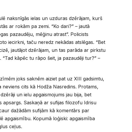
rulē naksnīgās ielas un uzduras dzērājam, kurš
tās ar rokām pa zemi. “Ko dari?” – jautā
lēgas pazaudēju, mēģinu atrast”. Policists
to iecirkni, taču neredz nekādas atslēgas. “Bet
cizē, jautājot dzērājam, un tas parāda ar pirkstu
ni. “Tad kāpēc tu rāpo šeit, ja pazaudēji tur?” –
zīmēm joks saknēm aiziet pat uz XIII gadsimtu,
ja neviens cits kā Hodža Nasredins. Protams,
 dzērāji un ielu apgaismojums jau bija, bet
as apsargs. Saskaņā ar sufijas filozofu Idrisu
ts caur dažādām sufijām kā komentārs par
klē apgaismību. Kopumā loģiski: apgaismība
glus ceļus.