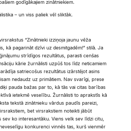
pašiem godīgākajiem zinātniekiem.
istika – un viss paliek vēl sliktāk.
 virsrakstus “Zinātnieki izziņoja jaunu vēža
klis, kā pagarināt dzīvi uz desmitgadēm!” stilā. Ja
ēģinājumu strīdīgos rezultātus, parasti cenšas
sāciju kārie žurnālisti uzpūš tos līdz neticamiem
rādīja satriecošus rezultātus izārstējot asins
avisam nedaudz uz primātiem. Nav svarīgi, prese
diķi pauda bažas par to, kā tās vai citas barības
ktīvā ietekmē veselību. Žurnālisti to aprakstīs kā
aksta tekstā zinātnieku vārdus paudīs pareizi,
irsrakstiem, bet virsrakstiem noteikti jābūt
īs sev ko interesantāku. Viens velk sev līdzi citu,
neveselīgu konkurenci vinnēs tas, kurš vienmēr