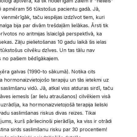
ologi aptvēra, ka tik noderīgām zālēm ir “neliels”
ē apmēram 56 tūkstošus pacientu gadā. Jā,
 vienmērīgāk, taču iespējas izdzīvot tiem, kuri
alga bija par divām trešdaļām lielākas. Ārsti tik
brīvotos no aritmijas īslaicīgā perspektīvā, ka
 sekas. Zāļu pielietošanas 10 gadu laikā šis ielas
 tūkstošus cilvēku dzīves. Un tas tālu nav
ns no pašiem bēdīgākajiem.
aķēra galvas (1990-to sākumā). Notika cits
a hormonaizvietojošo terapiju un tās ietekmi uz
aslimšanu vidū. Jā, atkal viss atduras sirdī, taču
nāves iemesls (ar lielu atraušanos) cilvēkiem visā
zrādīja, ka hormonaizvietojošā terapija lieliski
adu saslimšanas riskus divas reizes. Tikai
jums, kurš pārliecinoši pierādīja, ka viss ir otrādi
ina sirds saslimšanu risku par 30 procentiem!