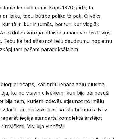
azīstama kā minimums kopš 1920.gada, tā
ar laiku, taču būtība palika tā pati. Cilvēks
kur tā ir, kur ir tumšs, bet tur, kur vieglāk
. Anekdotes varoņa attaisnojumam var teikt: viņš
ot. Taču kā tad attaisnot lielu daudzumu nopietnu
l uzkāpj tam pašam paradoksālajam
logi priecājās, kad tirgū ienāca zāļu plūsma,
nāja, ka no visiem cilvēkiem, kuri bija pārnesuši
vot bija tiem, kuriem izdevās atjaunot normālu
 izdarīt, un tas izskatījās kā īsts brīnums. Nav
eparāti iegāja standarta komplektā ārstējot
sirdslēkmi. Visi bija vinnētāji.