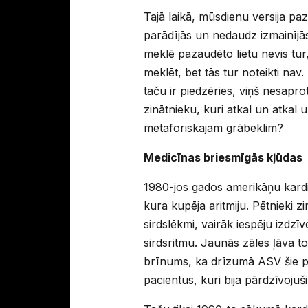
Tajā laikā, mūsdienu versija p
parādījās un nedaudz izmainījās 
meklē pazaudēto lietu nevis tur, 
meklēt, bet tās tur noteikti nav
taču ir piedzēries, viņš nesapr
zinātnieku, kuri atkal un atka
metaforiskajam grābeklim?
Medicīnas briesmīgās kļūdas
1980-jos gados amerikāņu kardio
kura kupēja aritmiju. Pētnieki zi
sirdslēkmi, vairāk iespēju izdzī
sirdsritmu. Jaunās zāles ļāva to
brīnums, ka drīzumā ASV šie pr
pacientus, kuri bija pārdzīvojuši 