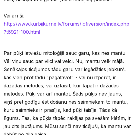
Vai arī šī:
http://www.kurbijkurne.lv/forums/lofiversion/index.php
?t6921-100.html
Par pūķi latviešu mitoloģijā sauc garu, kas nes mantu.
Vēl viņu sauc par vilci vai velci. Nu, mantu velk mājā.
Senākajos ticējumos tādu garu var iegādāties jebkurš,
kas vien prot tādu "pagatavot" - vai nu izperēt, ir
dažādas metodes, vai uztaisīt, kur tāpat ir dažādas
metodes. Pūķi var arī mantot. Šāds pūķis nav ļauns,
viņš pret godīgu ēst došanu nes saimniekam to mantu,
kuru saimnieks ir prasījis, kad pūķi taisīja. Tāds kā
līgums. Tas, ka pūķis tāpēc rakājas pa svešām klētīm, ir
jau cits jautājums. Mūsu senči nav ticējuši, ka mantu var
dabūt no zila gaisa.