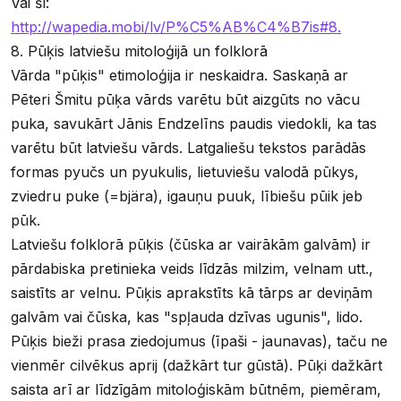
Vai šī:
http://wapedia.mobi/lv/P%C5%AB%C4%B7is#8.
8. Pūķis latviešu mitoloģijā un folklorā
Vārda "pūķis" etimoloģija ir neskaidra. Saskaņā ar
Pēteri Šmitu pūķa vārds varētu būt aizgūts no vācu
puka, savukārt Jānis Endzelīns paudis viedokli, ka tas
varētu būt latviešu vārds. Latgaliešu tekstos parādās
formas pyučs un pyukulis, lietuviešu valodā pūkys,
zviedru puke (=bjära), igauņu puuk, lībiešu pūik jeb
pūk.
Latviešu folklorā pūķis (čūska ar vairākām galvām) ir
pārdabiska pretinieka veids līdzās milzim, velnam utt.,
saistīts ar velnu. Pūķis aprakstīts kā tārps ar deviņām
galvām vai čūska, kas "spļauda dzīvas ugunis", lido.
Pūķis bieži prasa ziedojumus (īpaši - jaunavas), taču ne
vienmēr cilvēkus aprij (dažkārt tur gūstā). Pūķi dažkārt
saista arī ar līdzīgām mitoloģiskām būtnēm, piemēram,