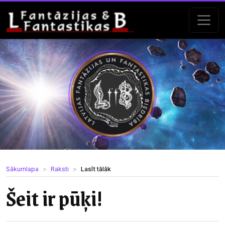
Sākumlapa
Raksti
Lasīt tālāk
Šeit ir pūķi!