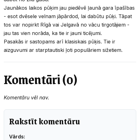
Jaunākos laikos pūķim jau piedēvē ļaunā gara īpašības
- esot dvēsele velnam jāpārdod, lai dabūtu pūķi. Tāpat
tos var nopirkt Rīgā vai Jelgavā no vācu tirgotājiem -
jau tas vien norāda, ka tie ir jauni ticējumi.
Pasakās ir sastopams arī klasiskais pūķis. Tie ir
aizguvumi ar starptautiski ļoti populāriem sižetiem.
Komentāri (0)
Komentāru vēl nav.
Rakstīt komentāru
Vārds: