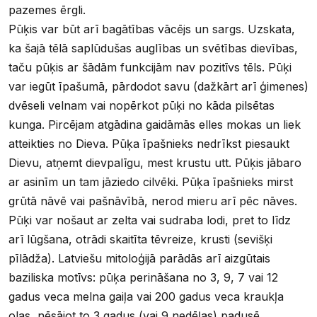
pazemes ērgli.
Pūķis var būt arī bagātības vācējs un sargs. Uzskata,
ka šajā tēlā saplūdušas auglības un svētības dievības,
taču pūķis ar šādām funkcijām nav pozitīvs tēls. Pūķi
var iegūt īpašumā, pārdodot savu (dažkārt arī ģimenes)
dvēseli velnam vai nopērkot pūķi no kāda pilsētas
kunga. Pircējam atgādina gaidāmās elles mokas un liek
atteikties no Dieva. Pūķa īpašnieks nedrīkst piesaukt
Dievu, atņemt dievpalīgu, mest krustu utt. Pūķis jābaro
ar asinīm un tam jāziedo cilvēki. Pūķa īpašnieks mirst
grūtā nāvē vai pašnāvībā, nerod mieru arī pēc nāves.
Pūķi var nošaut ar zelta vai sudraba lodi, pret to līdz
arī lūgšana, otrādi skaitīta tēvreize, krusti (sevišķi
pīlādža). Latviešu mitoloģijā parādās arī aizgūtais
baziliska motīvs: pūķa perināšana no 3, 9, 7 vai 12
gadus veca melna gaiļa vai 200 gadus veca kraukļa
olas, nēsājot to 3 gadus (vai 9 nedēļas) padusē.