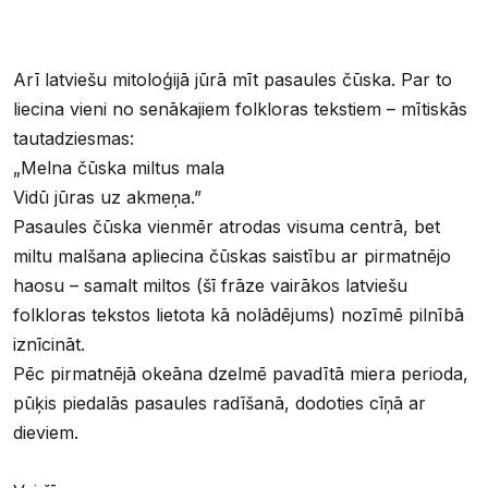
Arī latviešu mitoloģijā jūrā mīt pasaules čūska. Par to
liecina vieni no senākajiem folkloras tekstiem – mītiskās
tautadziesmas:
„Melna čūska miltus mala
Vidū jūras uz akmeņa.”
Pasaules čūska vienmēr atrodas visuma centrā, bet
miltu malšana apliecina čūskas saistību ar pirmatnējo
haosu – samalt miltos (šī frāze vairākos latviešu
folkloras tekstos lietota kā nolādējums) nozīmē pilnībā
iznīcināt.
Pēc pirmatnējā okeāna dzelmē pavadītā miera perioda,
pūķis piedalās pasaules radīšanā, dodoties cīņā ar
dieviem.