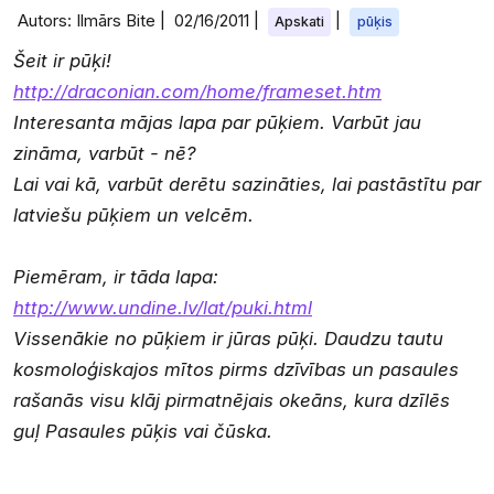
Autors: Ilmārs Bite |
02/16/2011
|
|
Apskati
pūķis
Šeit ir pūķi!
http://draconian.com/home/frameset.htm
Interesanta mājas lapa par pūķiem. Varbūt jau
zināma, varbūt - nē?
Lai vai kā, varbūt derētu sazināties, lai pastāstītu par
latviešu pūķiem un velcēm.
Piemēram, ir tāda lapa:
http://www.undine.lv/lat/puki.html
Vissenākie no pūķiem ir jūras pūķi. Daudzu tautu
kosmoloģiskajos mītos pirms dzīvības un pasaules
rašanās visu klāj pirmatnējais okeāns, kura dzīlēs
guļ Pasaules pūķis vai čūska.