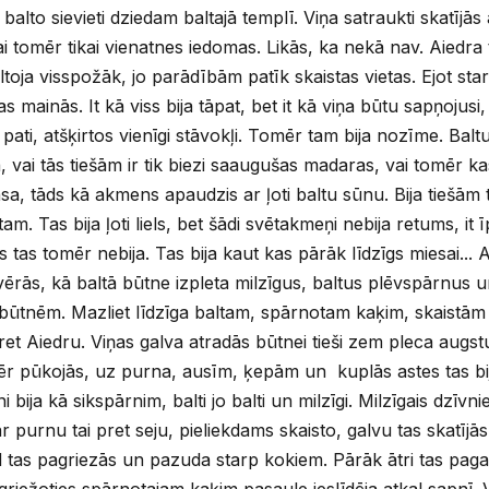
alto sievieti dziedam baltajā templī. Viņa satraukti skatījā
vai tomēr tikai vienatnes iedomas. Likās, ka nekā nav. Aiedra
oja visspožāk, jo parādībām patīk skaistas vietas. Ejot star
as mainās. It kā viss bija tāpat, bet it kā viņa būtu sapņojusi
 pati, atšķirtos vienīgi stāvokļi. Tomēr tam bija nozīme. Balt
vai tās tiešām ir tik biezi saaugušas madaras, vai tomēr kas
asa, tāds kā akmens apaudzis ar ļoti baltu sūnu. Bija tiešām
 Tas bija ļoti liels, bet šādi svētakmeņi nebija retums, it ī
 tas tomēr nebija. Tas bija kaut kas pārāk līdzīgs miesai...
ērās, kā baltā būtne izpleta milzīgus, baltus plēvspārnus u
 būtnēm. Mazliet līdzīga baltam, spārnotam kaķim, skaistām
pret Aiedru. Viņas galva atradās būtnei tieši zem pleca augs
ēr pūkojās, uz purna, ausīm, ķepām un kuplās astes tas bi
 bija kā sikspārnim, balti jo balti un milzīgi. Milzīgais dzīv
 purnu tai pret seju, pieliekdams skaisto, galvu tas skatījās
 tas pagriezās un pazuda starp kokiem. Pārāk ātri tas pagais
pagriežoties spārnotajam kaķim pasaule ieslīdēja atkal sapn