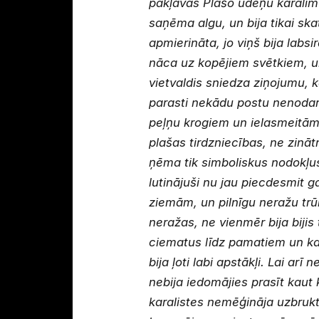
pakļāvās Plašo ūdeņu karalim M
saņēma algu, un bija tikai ska
apmierināta, jo viņš bija labs
nāca uz kopējiem svētkiem, un
vietvaldis sniedza ziņojumu, ka
parasti nekādu postu nenodarī
peļņu krogiem un ielasmeitām. 
plašas tirdzniecības, ne zināt
ņēma tik simboliskus nodokļus,
lutinājuši nu jau piecdesmit 
ziemām, un pilnīgu neražu trū
neražas, ne vienmēr bija bijis 
ciematus līdz pamatiem un ka
bija ļoti labi apstākļi. Lai ar
nebija iedomājies prasīt kaut 
karalistes nemēģināja uzbrukt, 