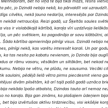
enhidoram, bet no viņa te bija tikai mazs, resns vietval
ta pēc, jo Dzindā nebija nekā, ko pārvaldīt vai uzraudzīt.
irdīgs cilvēks, nekā ļauna nedarīja, interesējās par Dzin
 nekādi netraucēja. Reizi gadā, uz Šķeltās saules svēt
 viss ir vislabākajā kārtībā, karaļa vīri uzdzīvoja lielākās
ja, un pēc svētkiem, ko pagodināja ar savu klātbūtni, ai
Šāda kārtība apmierināja pilnīgi visus. Dzindā nebija ne 
nes, pilnīgi nekā, kas varētu interesēt karali. Un par god
 ka tas nesita pa kabatu nevienam, jo Dzinda bija auglīg
gadus ar rāmu vasaru, vēsākām un siltākām, bet nekad ne
kumu. Nebija ne vētru, ne plūdu, ne sausuma. Vecāki cilv
tik saulaini, pēdējā lielā vētra pirms piecdesmit viena ga
itējusi divām pilsētām, kā arī tajā pašā gadā uznāca b
ī nebija nekāda īpaša atbalsta, Dzindas tauta arī nemaz ne
ko no karaļa. Bija gan zināms, ka plašajiem ūdeņiem bija 
bet bija izvērtušas aktīvu tirdzniecību, visi iekšējie konf