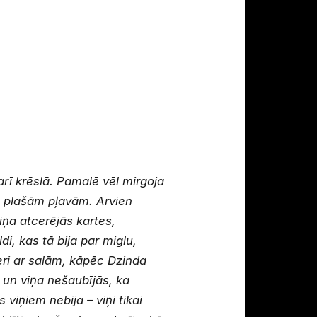
 arī krēslā. Pamalē vēl mirgoja
i plašām pļavām. Arvien
iņa atcerējās kartes,
di, kas tā bija par miglu,
eri ar salām, kāpēc Dzinda
s un viņa nešaubījās, ka
 viņiem nebija – viņi tikai