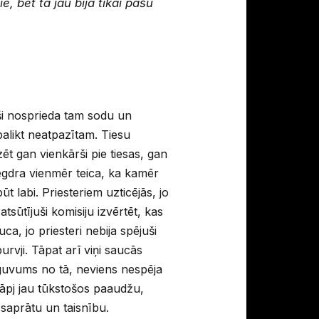
, bet tā jau bija tikai pašu
ši nosprieda tam sodu un
palikt neatpazītam. Tiesu
zēt gan vienkārši pie tiesas, gan
 Megdra vienmēr teica, ka kamēr
 labi. Priesteriem uzticējās, jo
 atsūtījuši komisiju izvērtēt, kas
uca, jo priesteri nebija spējuši
rvji. Tāpat arī viņi saucās
ieguvums no tā, neviens nespēja
krāpj jau tūkstošos paaudžu,
ar saprātu un taisnību.