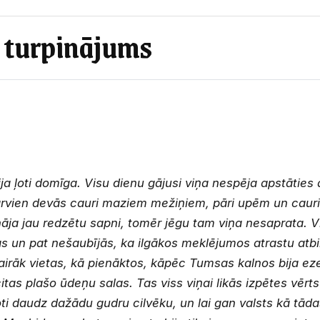
, turpinājums
bija ļoti domīga. Visu dienu gājusi viņa nespēja apstāties
 arvien devās cauri maziem mežiņiem, pāri upēm un caur
nāja jau redzētu sapni, tomēr jēgu tam viņa nesaprata. V
gas un pat nešaubījās, ka ilgākos meklējumos atrastu atbil
irāk vietas, kā pienāktos, kāpēc Tumsas kalnos bija ez
itas plašo ūdeņu salas. Tas viss viņai likās izpētes vērt
oti daudz dažādu gudru cilvēku, un lai gan valsts kā tādas