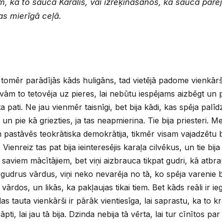
, kā to sauca Karalis, vai izrēķināšanos, kā sauca pārējie
as mierīgā ceļā.
 tomēr parādījās kāds huligāns, tad vietējā padome vienkār
avām to tetovēja uz pieres, lai nebūtu iespējams aizbēgt un 
a pati. Ne jau vienmēr taisnīgi, bet bija kādi, kas spēja palīd
 un pie kā griezties, ja tas neapmierina. Tie bija priesteri.
pastāvēs teokrātiska demokrātija, tikmēr visam vajadzētu būt
. Vienreiz tas pat bija ieinteresējis karaļa cilvēkus, un tie bija
tic saviem mācītājiem, bet viņi aizbrauca tikpat gudri, kā atbra
gudrus vārdus, viņi neko nevarēja no tā, ko spēja varenie bu
ārdos, un likās, ka pakļaujas tikai tiem. Bet kāds reāli ir 
das tauta vienkārši ir pārāk vientiesīga, lai saprastu, ka to 
rāpti, lai jau tā bija. Dzinda nebija tā vērta, lai tur cīnītos p