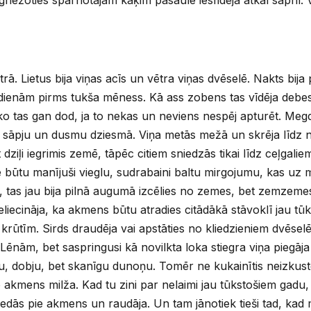
rā. Lietus bija viņas acīs un vētra viņas dvēselē. Nakts bija 
im dienām pirms tukša mēness. Kā ass zobens tas vīdēja debes
ko tas gan dod, ja to nekas un neviens nespēj apturēt. Meg
 sāpju un dusmu dziesmā. Viņa metās mežā un skrēja līdz 
 dziļi iegrimis zemē, tāpēc citiem sniedzās tikai līdz ceļgali
e būtu manījuši vieglu, sudrabaini baltu mirgojumu, kas uz
 tā, tas jau bija pilnā augumā izcēlies no zemes, bet zemzem
neliecināja, ka akmens būtu atradies citādākā stāvoklī jau t
krūtīm. Sirds draudēja vai apstāties no kliedzieniem dvēselē 
ēnām, bet saspringusi kā novilkta loka stiegra viņa piegāj
, dobju, bet skanīgu dunoņu. Tomēr ne kukainītis neizkustēj
akmens milža. Kad tu zini par nelaimi jau tūkstošiem gadu, 
iedās pie akmens un raudāja. Un tam jānotiek tieši tad, ka