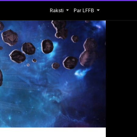
Open Raksti submenu
Raksti
Par LFFB