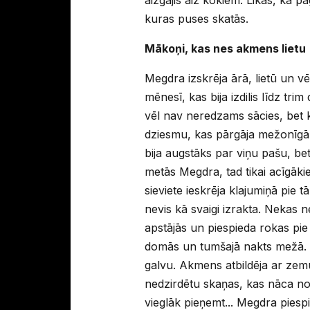
kuras puses skatās.
Mākoņi, kas nes akmens lietu
Megdra izskrēja ārā, lietū un vēt
mēnesī, kas bija izdilis līdz tr
vēl nav neredzams sācies, bet 
dziesmu, kas pārgāja mežonīgā
bija augstāks par viņu pašu, bet
metās Megdra, tad tikai acīgāki
sieviete ieskrēja klajumiņā pie
nevis kā svaigi izrakta. Nekas 
apstājās un piespieda rokas pie 
domās un tumšajā nakts mežā. L
galvu. Akmens atbildēja ar zemu
nedzirdētu skaņas, kas nāca no 
vieglāk pieņemt... Megdra piesp