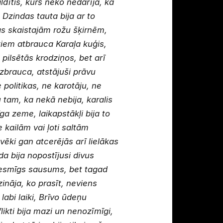
dītis, kurš neko nedarīja, kā
 Dzindas tauta bija ar to
das skaistajām rožu šķirnēm,
kiem atbrauca Karaļa kuģis,
 pilsētās krodziņos, bet arī
zbrauca, atstājuši prāvu
politikas, ne karotāju, ne
u tam, ka nekā nebija, karalis
a zeme, laikapstākļi bija to
 kailām vai ļoti saltām
ēki gan atcerējās arī lielākas
da bija nopostījusi divus
riesmīgs sausums, bet tagad
zināja, ko prasīt, neviens
labi laiki, Brīvo ūdeņu
likti bija mazi un nenozīmīgi,