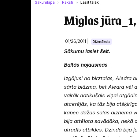
Sākumlapa
Raksti
Lasīt tālāk
Miglas jūra_1
01/26/2011
|
Dižmāksla
Sākumu lasiet šeit.
Baltās nojausmas
Izgājusi no birztalas, Aiedra 
sārta blāzma, bet Aiedra vēl
vairāk notikušais viņai atgādi
atcerējās, ka tās bija atšķirī
kāpēc dažas salas aizņēma va
bija attēlota savādāka, nekā c
atradīs atbildes. Dzindā bija ļ