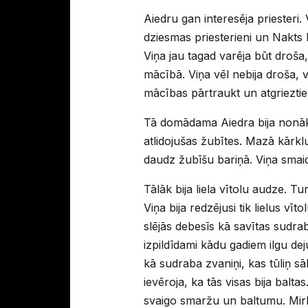
Aiedru gan interesēja priesteri.
dziesmas priesterieni un Nakts M
Viņa jau tagad varēja būt droša
mācībā. Viņa vēl nebija droša, va
mācības pārtraukt un atgrieztie
Tā domādama Aiedra bija nonāku
atlidojušas žubītes. Mazā kārklu
daudz žubīšu bariņā. Viņa smai
Tālāk bija liela vītolu audze. Tu
Viņa bija redzējusi tik lielus vīt
slējās debesīs kā savītas sudrab
izpildīdami kādu gadiem ilgu deju
kā sudraba zvaniņi, kas tūliņ sā
ievēroja, ka tās visas bija balt
svaigo smaržu un baltumu. Mirk