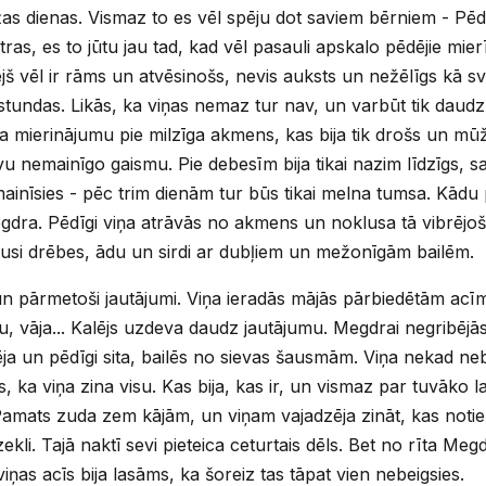
žas dienas. Vismaz to es vēl spēju dot saviem bērniem - Pē
as, es to jūtu jau tad, kad vēl pasauli apskalo pēdējie mierīg
vējš vēl ir rāms un atvēsinošs, nevis auksts un nežēlīgs kā 
tundas. Likās, ka viņas nemaz tur nav, un varbūt tik daudz 
ja mierinājumu pie milzīga akmens, kas bija tik drošs un mū
vu nemainīgo gaismu. Pie debesīm bija tikai nazim līdzīgs, s
s mainīsies - pēc trim dienām tur būs tikai melna tumsa. Kād
gdra. Pēdīgi viņa atrāvās no akmens un noklusa tā vibrējoš
jusi drēbes, ādu un sirdi ar dubļiem un mežonīgām bailēm.
 un pārmetoši jautājumi. Viņa ieradās mājās pārbiedētām acī
, vāja... Kalējs uzdeva daudz jautājumu. Megdrai negribējās a
ēja un pēdīgi sita, bailēs no sievas šausmām. Viņa nekad neb
nāts, ka viņa zina visu. Kas bija, kas ir, un vismaz par tuvāko 
s. Pamats zuda zem kājām, un viņam vajadzēja zināt, kas notiek
zekli. Tajā naktī sevi pieteica ceturtais dēls. Bet no rīta Me
iņas acīs bija lasāms, ka šoreiz tas tāpat vien nebeigsies.