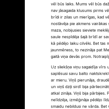
vēl būs laiks. Mums vēl būs da
nav jāsagaida klusums pirms vētr
brīdi ir zilas un mierīgas, kad 
nostāvēja pie akmens vairākas s
maza, nobijusies sieviete meklē
saule nespīdēja šajā brīdī ar sa
kā pēdējo laiku cilvēki. Bet ta
jaunmēness, to nezināja pat Me
gaitā viņa devās prom. Notraipī
Uz sliekšņa viņu sagaidīja vīrs
saplēsusi savu balto naktskreklu
ar mieru. Viņš pierunāja, draud
un viņš dziļi sirdī bija pārlieci
atkal zināja. Viņš bija pārbijie
nelīdzēja, izmēģināja pēdējo līd
smaidu nebildusi ne vārda. Bet v