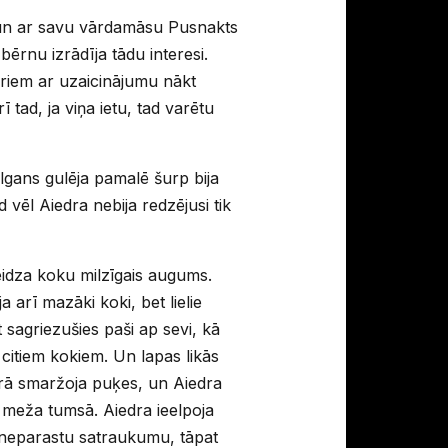
ri, un ar savu vārdamāsu Pusnakts
bērnu izrādīja tādu interesi.
eriem ar uzaicinājumu nākt
 tad, ja viņa ietu, tad varētu
lgans gulēja pamalē šurp bija
 vēl Aiedra nebija redzējusi tik
steidza koku milzīgais augums.
ja arī mazāki koki, bet lielie
t sagriezušies paši ap sevi, kā
ā citiem kokiem. Un lapas likās
 kurā smaržoja puķes, un Aiedra
ja meža tumsā. Aiedra ieelpoja
 neparastu satraukumu, tāpat