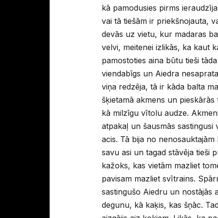
kā pamodusies pirms ieraudzīja b
vai tā tiešām ir priekšnojauta, 
devās uz vietu, kur madaras balt
velvi, meitenei izlikās, ka kaut k
pamostoties aina būtu tieši tāda
viendabīgs un Aiedra nesaprata, 
viņa redzēja, tā ir kāda balta m
šķietamā akmens un pieskārās tam.
kā milzīgu vītolu audze. Akmens
atpakaļ un šausmās sastingusi v
acis. Tā bija no nenosauktajām
savu asi un tagad stāvēja tieši 
kažoks, kas vietām mazliet tom
pavisam mazliet svītrains. Spārni
sastingušo Aiedru un nostājās ar
degunu, kā kaķis, kas šņāc. Tad
aizgājis aiz kokiem. Likās, ka 