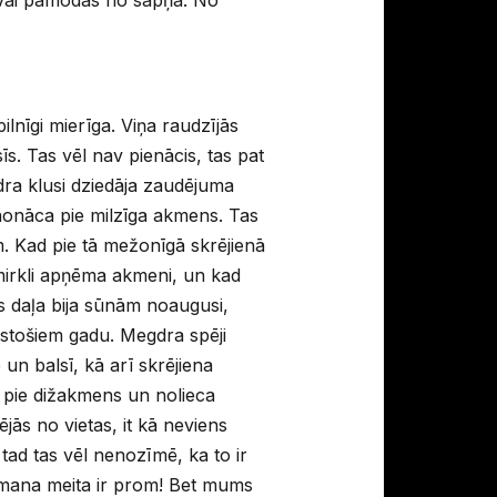
pilnīgi mierīga. Viņa raudzījās
īs. Tas vēl nav pienācis, tas pat
dra klusi dziedāja zaudējuma
nonāca pie milzīga akmens. Tas
em. Kad pie tā mežonīgā skrējienā
 mirkli apņēma akmeni, un kad
es daļa bija sūnām noaugusi,
ūkstošiem gadu. Megdra spēji
un balsī, kā arī skrējiena
a pie dižakmens un nolieca
ās no vietas, it kā neviens
tad tas vēl nenozīmē, ka to ir
d mana meita ir prom! Bet mums