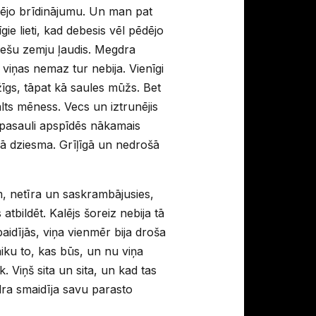
dējo brīdinājumu. Un man pat
ie lieti, kad debesis vēl pēdējo
svešu zemju ļaudis. Megdra
viņas nemaz tur nebija. Vienīgi
žīgs, tāpat kā saules mūžs. Bet
alts mēness. Vecs un iztrunējis
u pasauli apspīdēs nākamais
ā dziesma. Grīļīgā un nedrošā
m, netīra un saskrambājusies,
tbildēt. Kalējs šoreiz nebija tā
aidījās, viņa vienmēr bija droša
laiku to, kas būs, un nu viņa
. Viņš sita un sita, un kad tas
gdra smaidīja savu parasto