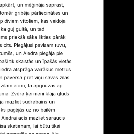
s apkārt, un mēģināja saprast,
 tomēr gribēja pārliecināties un
p diviem vītoliem, kas veidoja
, ka guļ gultā, un tad
ums priekšā sāka likties pārāk
 cits. Piegājusi pavisam tuvu,
 tumšs, un Aiedra piegāja pie
paši tik skaistās un īpašās vietās
 Aiedra atsprāga vairākus metrus
n pavērsa pret viņu savas zilās
 zilām acīm, tā apgriezās ap
tuma. Zvēra ķermeni klāja gluds
ja mazliet sudrabains un
nieks pagājās uz no bailēm
 Aiedrai acīs mazliet saraucis
a skatienam, lai būtu tikai
ī. Vai pamodās no sapņa. No