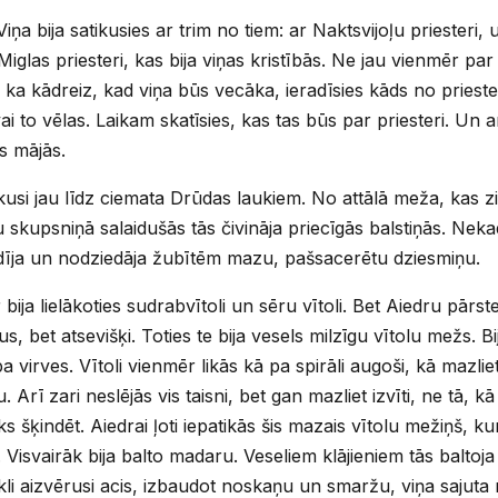
 Viņa bija satikusies ar trim no tiem: ar Naktsvijoļu prieste
iglas priesteri, kas bija viņas kristībās. Ne jau vienmēr par 
, ka kādreiz, kad viņa būs vecāka, ieradīsies kāds no priest
i to vēlas. Laikam skatīsies, kas tas būs par priesteri. Un arī
s mājās.
si jau līdz ciemata Drūdas laukiem. No attālā meža, kas zi
 skupsniņā salaidušās tās čivināja priecīgās balstiņās. Nekad
dīja un nodziedāja žubītēm mazu, pašsacerētu dziesmiņu.
r bija lielākoties sudrabvītoli un sēru vītoli. Bet Aiedru pār
olus, bet atsevišķi. Toties te bija vesels milzīgu vītolu mežs. Bi
a virves. Vītoli vienmēr likās kā pa spirāli augoši, kā mazlie
. Arī zari neslējās vis taisni, bet gan mazliet izvīti, ne tā, k
ks šķindēt. Aiedrai ļoti iepatikās šis mazais vītolu mežiņš,
as. Visvairāk bija balto madaru. Veseliem klājieniem tās balto
li aizvērusi acis, izbaudot noskaņu un smaržu, viņa sajuta