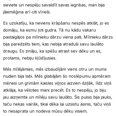
sieviete un nespēju savaldīt savas iegribas, man bija
jāiemēģina arī citi vīrieši.
Es uzskatīju, ka neviens krāpšanu nespēs atklāt, jo es
domāju, ka esmu ļoti gudra. Tā nu kādu vakaru
pastaigājos pa mīlnieku dārzu viena pati. Mīlnieku dārzs
bija paredzēts tiem, kas nebija atraduši savu laulāto
draugu. Es zināju, ka spēšu atrast sev dēku un es,
protams, nebiju kļūdījusies.
Mēs mīlējāmies, mēs izbaudījām viens otru un mums
nudien bija labi. Mēs glabājām šo noslēpumu apmēram
mēnesi un grimām kaisles viļņos aizvien dziļāk, līdz viņš
atklāja, ka vēloties mani precēt. Es to nespēju, jo biju
jau aizņemta un mīlēju savu laulāto. Šis puisis bija jauks,
taču nekas vairāk, tikai dēka lai uzsistu asinis, taču viņš
to nesaprata un nodeva mūsu dēku visiem.