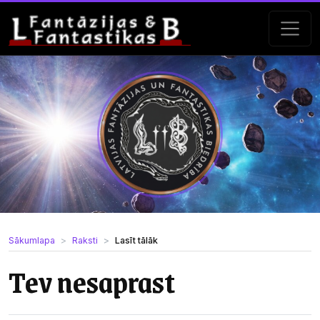
Sākumlapa
Raksti
Lasīt tālāk
Tev nesaprast