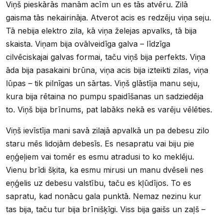
Viņš pieskārās manām acīm un es tās atvēru. Zilā
gaisma tās nekairināja. Atverot acis es redzēju viņa seju.
Tā nebija elektro zila, kā viņa želejas apvalks, tā bija
skaista. Viņam bija ovālveidīga galva – līdzīga
cilvēciskajai galvas formai, taču viņš bija perfekts. Viņa
āda bija pasakaini brūna, viņa acis bija izteikti zilas, viņa
lūpas – tik pilnīgas un sārtas. Viņš glāstīja manu seju,
kura bija rētaina no pumpu spaidīšanas un sadziedēja
to. Viņš bija brīnums, pat labāks nekā es varēju vēlēties.
Viņš ievīstīja mani savā zilajā apvalkā un pa debesu zilo
staru mēs lidojām debesīs. Es nesapratu vai biju pie
eņģeļiem vai tomēr es esmu atradusi to ko meklēju.
Vienu brīdi šķita, ka esmu mirusi un manu dvēseli nes
eņģelis uz debesu valstību, taču es kļūdījos. To es
sapratu, kad nonācu gala punktā. Nemaz nezinu kur
tas bija, taču tur bija brīnišķīgi. Viss bija gaišs un zaļš –