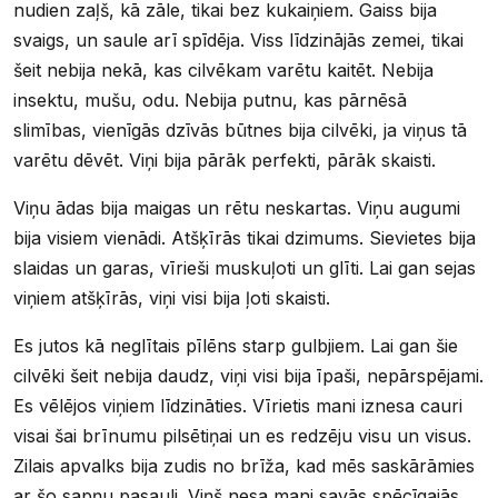
nudien zaļš, kā zāle, tikai bez kukaiņiem. Gaiss bija
svaigs, un saule arī spīdēja. Viss līdzinājās zemei, tikai
šeit nebija nekā, kas cilvēkam varētu kaitēt. Nebija
insektu, mušu, odu. Nebija putnu, kas pārnēsā
slimības, vienīgās dzīvās būtnes bija cilvēki, ja viņus tā
varētu dēvēt. Viņi bija pārāk perfekti, pārāk skaisti.
Viņu ādas bija maigas un rētu neskartas. Viņu augumi
bija visiem vienādi. Atšķīrās tikai dzimums. Sievietes bija
slaidas un garas, vīrieši muskuļoti un glīti. Lai gan sejas
viņiem atšķīrās, viņi visi bija ļoti skaisti.
Es jutos kā neglītais pīlēns starp gulbjiem. Lai gan šie
cilvēki šeit nebija daudz, viņi visi bija īpaši, nepārspējami.
Es vēlējos viņiem līdzināties. Vīrietis mani iznesa cauri
visai šai brīnumu pilsētiņai un es redzēju visu un visus.
Zilais apvalks bija zudis no brīža, kad mēs saskārāmies
ar šo sapņu pasauli. Viņš nesa mani savās spēcīgajās