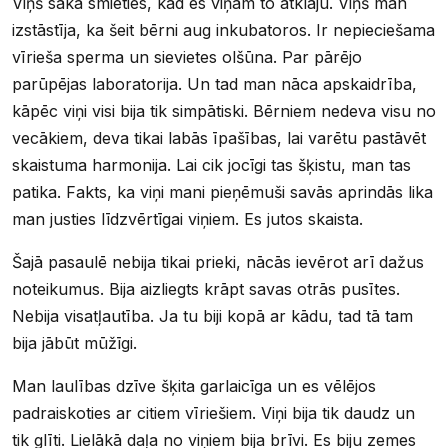
Viņš sāka smieties, kad es viņam to atklāju. Viņš man
izstāstīja, ka šeit bērni aug inkubatoros. Ir nepieciešama
vīrieša sperma un sievietes olšūna. Par pārējo
parūpējas laboratorija. Un tad man nāca apskaidrība,
kāpēc viņi visi bija tik simpātiski. Bērniem nedeva visu no
vecākiem, deva tikai labās īpašības, lai varētu pastāvēt
skaistuma harmonija. Lai cik jocīgi tas šķistu, man tas
patika. Fakts, ka viņi mani pieņēmuši savās aprindās lika
man justies līdzvērtīgai viņiem. Es jutos skaista.
Šajā pasaulē nebija tikai prieki, nācās ievērot arī dažus
noteikumus. Bija aizliegts krāpt savas otrās pusītes.
Nebija visatļautība. Ja tu biji kopā ar kādu, tad tā tam
bija jābūt mūžīgi.
Man laulības dzīve šķita garlaicīga un es vēlējos
padraiskoties ar citiem vīriešiem. Viņi bija tik daudz un
tik glīti. Lielākā daļa no viņiem bija brīvi. Es biju zemes