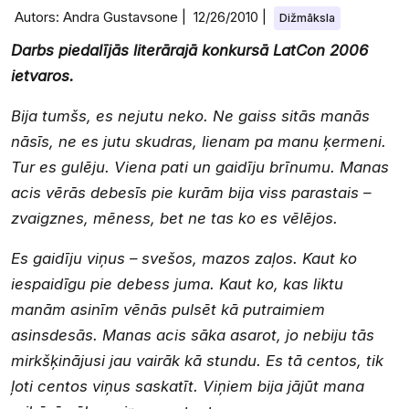
Autors: Andra Gustavsone |
12/26/2010
|
Dižmāksla
Darbs piedalījās literārajā konkursā LatCon 2006
ietvaros.
Bija tumšs, es nejutu neko. Ne gaiss sitās manās
nāsīs, ne es jutu skudras, lienam pa manu ķermeni.
Tur es gulēju. Viena pati un gaidīju brīnumu. Manas
acis vērās debesīs pie kurām bija viss parastais –
zvaigznes, mēness, bet ne tas ko es vēlējos.
Es gaidīju viņus – svešos, mazos zaļos. Kaut ko
iespaidīgu pie debess juma. Kaut ko, kas liktu
manām asinīm vēnās pulsēt kā putraimiem
asinsdesās. Manas acis sāka asarot, jo nebiju tās
mirkšķinājusi jau vairāk kā stundu. Es tā centos, tik
ļoti centos viņus saskatīt. Viņiem bija jājūt mana