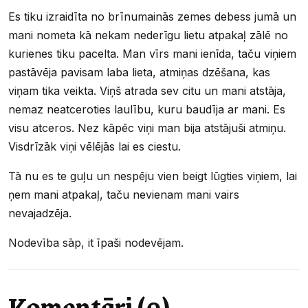
Es tiku izraidīta no brīnumainās zemes debess jumā un
mani nometa kā nekam nederīgu lietu atpakaļ zālē no
kurienes tiku pacelta. Man vīrs mani ienīda, taču viņiem
pastāvēja pavisam laba lieta, atmiņas dzēšana, kas
viņam tika veikta. Viņš atrada sev citu un mani atstāja,
nemaz neatceroties laulību, kuru baudīja ar mani. Es
visu atceros. Nez kāpēc viņi man bija atstājuši atmiņu.
Visdrīzāk viņi vēlējās lai es ciestu.
Tā nu es te guļu un nespēju vien beigt lūgties viņiem, lai
ņem mani atpakaļ, taču nevienam mani vairs
nevajadzēja.
Nodevība sāp, it īpaši nodevējam.
Komentāri (0)