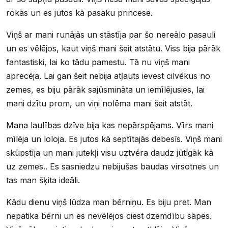
rokās un es jutos kā pasaku princese.
Viņš ar mani runājās un stāstīja par šo nereālo pasauli
un es vēlējos, kaut viņš mani šeit atstātu. Viss bija pārāk
fantastiski, lai ko tādu pamestu. Tā nu viņš mani
aprecēja. Lai gan šeit nebija atļauts ievest cilvēkus no
zemes, es biju pārāk sajūsmināta un iemīlējusies, lai
mani dzītu prom, un viņi nolēma mani šeit atstāt.
Mana laulības dzīve bija kas nepārspējams. Vīrs mani
mīlēja un loloja. Es jutos kā septītajās debesīs. Viņš mani
skūpstīja un mani jutekļi visu uztvēra daudz jūtīgāk kā
uz zemes.. Es sasniedzu nebijušas baudas virsotnes un
tas man šķita ideāli.
Kādu dienu viņš lūdza man bērniņu. Es biju pret. Man
nepatika bērni un es nevēlējos ciest dzemdību sāpes.