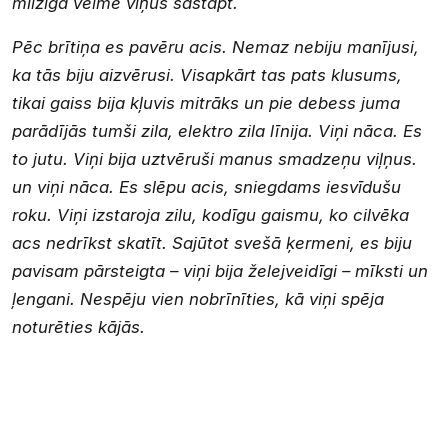
milzīgā vēlme viņus sastapt.
Pēc brītiņa es pavēru acis. Nemaz nebiju manījusi,
ka tās biju aizvērusi. Visapkārt tas pats klusums,
tikai gaiss bija kļuvis mitrāks un pie debess juma
parādījās tumši zila, elektro zila līnija. Viņi nāca. Es
to jutu. Viņi bija uztvēruši manus smadzeņu viļņus.
un viņi nāca. Es slēpu acis, sniegdams iesvīdušu
roku. Viņi izstaroja zilu, kodīgu gaismu, ko cilvēka
acs nedrīkst skatīt. Sajūtot svešā ķermeni, es biju
pavisam pārsteigta – viņi bija želejveidīgi – mīksti un
ļengani. Nespēju vien nobrīnīties, kā viņi spēja
noturēties kājās.