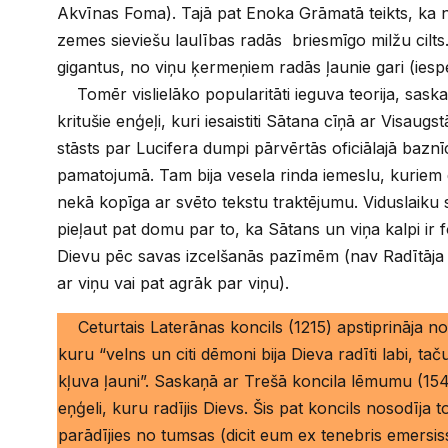
Akvīnas Foma). Tajā pat Enoka Grāmatā teikts, ka 
zemes sieviešu laulības radās briesmīgo milžu cilts.
gigantus, no viņu ķermeņiem radās ļaunie gari (iesp
Tomēr vislielāko popularitāti ieguva teorija, sask
kritušie enģeļi, kuri iesaistiti Sātana cīņā ar Visaug
stāsts par Lucifera dumpi pārvērtās oficiālajā baz
pamatojumā. Tam bija vesela rinda iemeslu, kuriem d
nekā kopīga ar svēto tekstu traktējumu. Viduslaiku 
pieļaut pat domu par to, ka Sātans un viņa kalpi ir fo
Dievu pēc savas izcelšanās pazīmēm (nav Radītāja v
ar viņu vai pat agrāk par viņu).
Ceturtais Laterānas koncils (1215) apstiprināja n
kuru “velns un citi dēmoni bija Dieva radīti labi, ta
kļuva ļauni”. Saskaņā ar Trešā koncila lēmumu (1546
eņģeli, kuru radījis Dievs. Šis pat koncils nosodīja to
parādījies no tumsas (dicit eum ex tenebris emersi