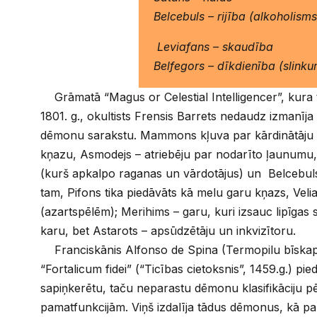
Belcebuls – rijība (alkoholism
Leviafans – skaudība
Belfegors – dīkdienība (slinku
Grāmatā “Magus or Celestial Intelligencer”, kura
1801. g., okultists Frensis Barrets nedaudz izmanīj
dēmonu sarakstu. Mammons kļuva par kārdinātāju 
kņazu, Asmodejs – atriebēju par nodarīto ļaunumu
(kurš apkalpo raganas un vārdotājus) un Belcebuls 
tam, Pifons tika piedāvāts kā melu garu kņazs, Veli
(azartspēlēm); Merihims – garu, kuri izsauc lipīgas
karu, bet Astarots – apsūdzētāju un inkvizītoru.
Franciskānis Alfonso de Spina (Termopilu bīskap
“Fortalicum fidei” (“Ticības cietoksnis”, 1459.g.) pi
sapiņkerētu, taču neparastu dēmonu klasifikāciju p
pamatfunkcijām. Viņš izdalīja tādus dēmonus, kā par