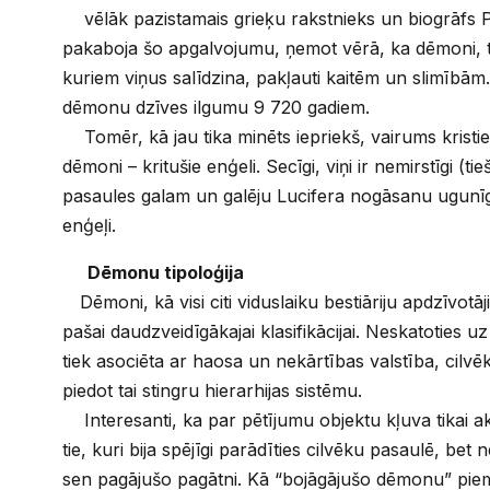
vēlāk pazistamais grieķu rakstnieks un biogrāfs 
pakaboja šo apgalvojumu, ņemot vērā, ka dēmoni, tā
kuriem viņus salīdzina, pakļauti kaitēm un slimībām. 
dēmonu dzīves ilgumu 9 720 gadiem.
Tomēr, kā jau tika minēts iepriekš, vairums kristi
dēmoni – kritušie enģeli. Secīgi, viņi ir nemirstīgi (ti
pasaules galam un galēju Lucifera nogāsanu ugunīg
enģeļi.
Dēmonu tipoloģija
Dēmoni, kā visi citi viduslaiku bestiāriju apdzīvotāji
pašai daudzveidīgākajai klasifikācijai. Neskatoties uz 
tiek asociēta ar haosa un nekārtības valstība, cilvēk
piedot tai stingru hierarhijas sistēmu.
Interesanti, ka par pētījumu objektu kļuva tikai akt
tie, kuri bija spējīgi parādīties cilvēku pasaulē, bet n
sen pagājušo pagātni. Kā “bojāgājušo dēmonu” piem