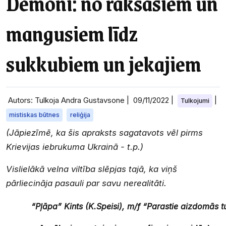
Dēmoni: no rakšasiem un
mangusiem līdz
sukkubiem un jekajiem
Autors: Tulkoja Andra Gustavsone |
09/11/2022
|
|
Tulkojumi
mistiskas būtnes
reliģija
(Jāpiezīmē, ka šis apraksts sagatavots vēl pirms
Krievijas iebrukuma Ukrainā - t.p.)
Vislielākā velna viltība slēpjas tajā, ka viņš
pārliecināja pasauli par savu nerealitāti.
“Pļāpa” Kints (K.Speisi), m/f “Parastie aizdomās 