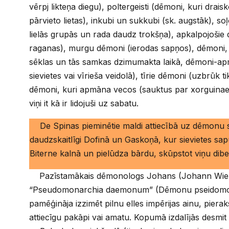
vērpj likteņa diegu), poltergeisti (dēmoni, kuri drai
pārvieto lietas), inkubi un sukkubi (sk. augstāk), s
lielās grupās un rada daudz trokšņa), apkalpojošie
raganas), murgu dēmoni (ierodas sapņos), dēmoni, 
sēklas un tās samkas dzimumakta laikā, dēmoni-apmā
sievietes vai vīrieša veidolā), tīrie dēmoni (uzbrūk ti
dēmoni, kuri apmāna vecos (sauktus par xorguinae)
viņi it kā ir lidojuši uz sabatu.
De Spinas pieminētie maldi attiecībā uz dēmonu s
daudzskaitlīgi Dofinā un Gaskoņā, kur sievietes sa
Biterne kalnā un pielūdza bārdu, skūpstot viņu dibe
Pazīstamākais dēmonologs Johans (Johann Wieru
“Pseudomonarchia daemonum” (Dēmonu pseidomon
pamēģināja izzimēt pilnu elles impērijas ainu, pie
attiecīgu pakāpi vai amatu. Kopumā izdalījās desmit