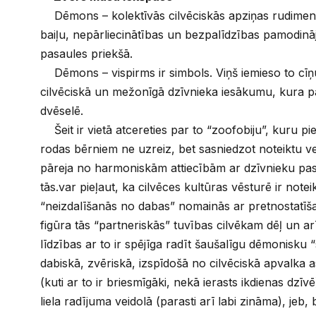
Dēmons – kolektīvās cilvēciskās apziņas rudiment
baiļu, nepārliecinātības un bezpalīdzības pamodinā
pasaules priekšā.
Dēmons – vispirms ir simbols. Viņš iemieso to cīņu
cilvēciskā un mežonīgā dzīvnieka iesākumu, kura p
dvēselē.
Šeit ir vietā atcereties par to “zoofobiju”, kuru p
rodas bērniem ne uzreiz, bet sasniedzot noteiktu v
pāreja no harmoniskām attiecībām ar dzīvnieku pas
tās.var pieļaut, ka cilvēces kultūras vēsturē ir not
“neizdalīšanās no dabas” nomainās ar pretnostatīša
figūra tās “partneriskās” tuvības cilvēkam dēļ un a
līdzības ar to ir spējīga radīt šaušalīgu dēmonisku 
dabiskā, zvēriskā, izspīdošā no cilvēciskā apvalka 
(kuti ar to ir briesmīgāki, nekā ierasts ikdienas dzīv
liela radījuma veidolā (parasti arī labi zināma), jeb, 