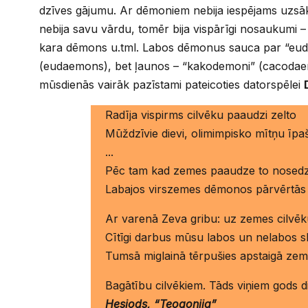
dzīves gājumu. Ar dēmoniem nebija iespējams uzsāk
nebija savu vārdu, tomēr bija vispārīgi nosaukumi
kara dēmons u.tml. Labos dēmonus sauca par “eu
(eudaemons), bet ļaunos – “kakodemoni” (cacodae
mūsdienās vairāk pazīstami pateicoties datorspēlei
Radīja vispirms cilvēku paaudzi zelto
Mūždzīvie dievi, olimimpisko mītņu īpaš
...
Pēc tam kad zemes paaudze to nosedz
Labajos virszemes dēmonos pārvērtās v
Ar varenā Zeva gribu: uz zemes cilvēk
Cītīgi darbus mūsu labos un nelabos sk
Tumsā miglainā tērpušies apstaigā zemi
Bagātību cilvēkiem. Tāds viņiem gods diev
Hesiods, “Teogonija”