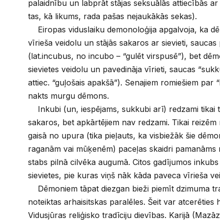
palaidnību un labprāt stājas seksuālās attiecībās ar
tas, kā likums, rada pašas nejaukākās sekas).
Eiropas viduslaiku demonoloģija apgalvoja, ka d
vīrieša veidolu un stājās sakaros ar sievieti, saucas
(lat.incubus, no incubo – “gulēt virspusē”), bet dē
sievietes veidolu un pavedināja vīrieti, saucas “su
attiec. “guļošais apakšā”). Senajiem romiešiem par “
nakts murgu dēmons.
Inkubi (un, iespējams, sukkubi arī) redzami tikai t
sakaros, bet apkārtējiem nav redzami. Tikai reizēm 
gaisā no upura (tika pieļauts, ka visbiežāk šie dēmo
raganām vai mūķenēm) paceļas skaidri pamanāms m
stabs pilnā cilvēka augumā. Citos gadījumos inkubs
sievietes, pie kuras viņš nāk kāda paveca vīrieša ve
Dēmoniem tāpat diezgan bieži piemīt dzimuma tra
noteiktas arhaisitskas paralēles. Šeit var atcerētie
Vidusjūras reliģisko tradīciju dievības. Karijā (Mazā