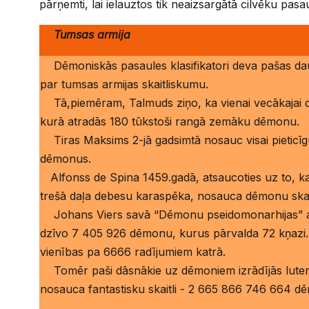
pārņemti, lai ielauztos tik neaizsargātā cilvēku pasau
Tumsas armija
Dēmoniskās pasaules klasifikatori deva pašas da
par tumsas armijas skaitliskumu.
Tā,piemēram, Talmuds ziņo, ka vienai vecākajai dē
kurā atradās 180 tūkstoši rangā zemāku dēmonu.
Tiras Maksims 2-jā gadsimtā nosauc visai pieticīgu
dēmonus.
Alfonss de Spina 1459.gadā, atsaucoties uz to, ka n
trešā daļa debesu karaspēka, nosauca dēmonu ska
Johans Viers savā “Dēmonu pseidomonarhijas” ap
dzīvo 7 405 926 dēmonu, kurus pārvalda 72 kņazi.
vienības pa 6666 radījumiem katrā.
Tomēr paši dāsnākie uz dēmoniem izrādījās luterā
nosauca fantastisku skaitli - 2 665 866 746 664 dē