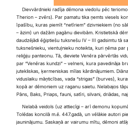
Dievvārdnieki radīja dēmona viedolu pēc teriomorf
Therion – zvērs). Par pamatu tika ņemts viesels ko
īpašību, kuras piemīt “netīriem” dzivniekiem (no s
– āzim) un dažām pagānu dievibām. Kristietiskā dē
daudzējādi ēģiptiešu tuksnešu IV – III gadsimtu tā 
tuksnešnieku, vientuļnieku noteikta, kuri ņēma par
reliģiju panteonu. Tā, dieviete Venēra pārvērtās vi
par “Venēras kundzi” – velneni, kura pavedināja br
jutekliskas, ķermeniskas mīlas kārdinājumiem. Diān
viduslaiku māņticības, vada “strigas” (burves), kura
kopā ar dēmoniem uz raganu saietu. Nelabajos tāp
Pāns, Baks, Priaps, fauni, satīri, silvani, driādas, n
Nelabā veidols (uz attiecīgi – arī demonu kopumā) 
Tolēdas koncilā m.ē. 447.gadā, un vēlākie autori p
jauninājumu. Saskaņā ar vairumu mītu, dēmoni atšķ