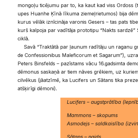
mongoļu ticējumu par to, ka kaut kad viss Ordoss (t
upes Huanhe Ķīnā līkuma ziemeļrietumos) bija dēm
kurus vēlāk iznīcināja varonis Gesers – tas pats tib
kurš kalpoja par vadītāja prototipu “Nakts sardzē
ciklā.
Savā “Traktātā par ļaunum radītāju un raganu gr
de Confessionibus Maleficorum et Sagarum”), uzrak
Peters Binsfelds – pazīstams vācu 16.gadsimta demo
dēmonus saskaņā ar tiem nāves grēkiem, uz kuriem 
cilvēkus (jāatzīmē, ka Lucifers un Sātans tika preze
atšķirīgi dēmoni).
Lucifers – augstprātība (lepnī
Mammons – skopums
Asmodejs – saldkaislība (izvir
Sātans – naids