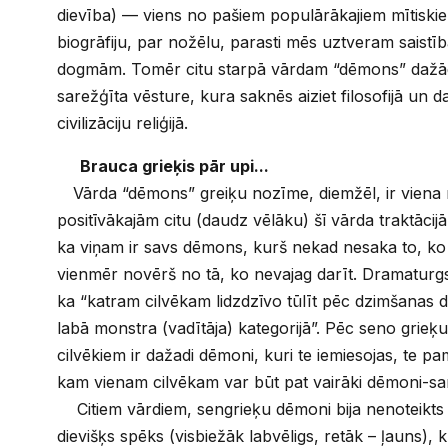
dievība) — viens no pašiem populārākajiem mītiski
biogrāfiju, par nožēlu, parasti mēs uztveram saistībā 
dogmām. Tomēr citu starpā vārdam “dēmons” dažādā
sarežģīta vēsture, kura saknēs aiziet filosofijā un
civilizāciju reliģijā.
Brauca grieķis pār upi...
Vārda “dēmons” greiķu nozīme, diemžēl, ir vien
positīvākajām citu (daudz vēlāku) šī vārda traktācij
ka viņam ir savs dēmons, kurš nekad nesaka to, ko 
vienmēr novērš no tā, ko nevajag darīt. Dramaturg
ka “katram cilvēkam lidzdzīvo tūlīt pēc dzimšanas 
labā monstra (vadītāja) kategorijā”. Pēc seno grieķ
cilvēkiem ir dažadi dēmoni, kuri te iemiesojas, te p
kam vienam cilvēkam var būt pat vairāki dēmoni-sar
Citiem vārdiem, sengrieķu dēmoni bija nenoteikt
dievišķs spēks (visbiežāk labvēligs, retāk – ļauns), 