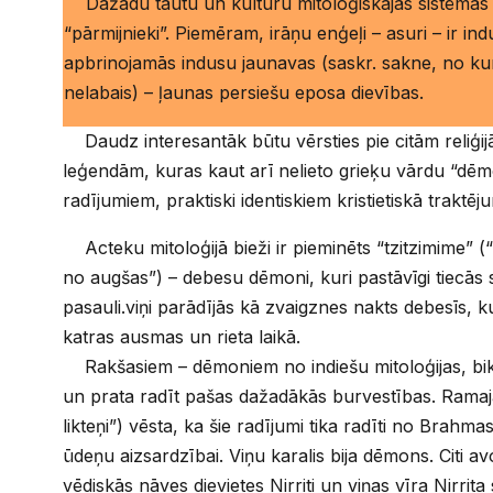
Dažadu tautu un kulturu mitoloģiskajās sistēmās i
“pārmijnieki”. Piemēram, irāņu enģeļi – asuri – ir ind
apbrinojamās indusu jaunavas (saskr. sakne, no ku
nelabais) – ļaunas persiešu eposa dievības.
Daudz interesantāk būtu vērsties pie citām reliģi
leģendām, kuras kaut arī nelieto grieķu vārdu “dēm
radījumiem, praktiski identiskiem kristietiskā trakt
Acteku mitoloģijā bieži ir pieminēts “tzitzimime” (“
no augšas”) – debesu dēmoni, kuri pastāvīgi tiecās 
pasauli.viņi parādījās kā zvaigznes nakts debesīs, ku
katras ausmas un rieta laikā.
Rakšasiem – dēmoniem no indiešu mitoloģijas, bik
un prata radīt pašas dažadākās burvestības. Ramaj
likteņi”) vēsta, ka šie radījumi tika radīti no Brahma
ūdeņu aizsardzībai. Viņu karalis bija dēmons. Citi avo
vēdiskās nāves dievietes Nirriti un viņas vīra Nirrita