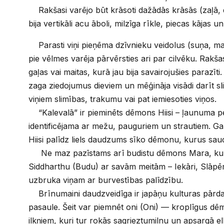
Rakšasi varējo būt krāsoti dažādās krāsās (zaļā, dz
bija vertikāli acu āboli, milzīga rīkle, piecas kājas un
Parasti viņi pieņēma dzīvnieku veidolus (suņa, mait
pie vēlmes varēja pārvērsties ari par cilvēku. Rakšas
gaļas vai maitas, kurā jau bija savairojušies parazīti.
zaga ziedojumus dieviem un mēģināja visādi darīt sli
viņiem slimības, trakumu vai pat iemiesoties viņos.
“Kalevalā” ir pieminēts dēmons Hiisi – ļaunuma per
identificējama ar mežu, pauguriem un strautiem. 
Hiisi palīdz liels daudzums sīko dēmonu, kurus sauc
Ne maz pazīstams arī budistu dēmons Mara, kurš
Siddharthu (Budu) ar savām meitām – Iekāri, Slāpē
uzbruka viņam ar burvestības palīdzību.
Brīnumaini daudzveidīga ir japāņu kulturas pārd
pasaule. Šeit var piemnēt oni (Oni) — kroplīgus d
ilkņiem, kuri tur rokās sagrieztumilnu un apsargā elles