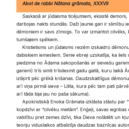
Abot de rabbi Nātana grāmata, XXXVII
Saskaņā ar jūdaisma ticējumiem, eksistē demoni, k
darbojas nakts stundās. Daži ļaunie gari ir slimību 
dēmoniem ir savs zīmogs. To var izmantot cilvēks, 
tumšajiem spēkiem.
Kristietisms un jūdaisms reizēm izskaidro dēmonu
dabiskiem iemesliem. Senie ebreji uzskatīja, ka lie
piedzima no Ādama sakopošanās ar sieviešu gariem 
gariem) trīs simti trīsdesmit gadu gaitā, kuru laikā 
izšķirti pēc grēkā krišanas. Daudzskaitlīgus dēmo
arī viņa pirmā sieva – Lilita, kura pēc tam pati pār
arī tāda bija jau no paša sākuma).
Apokristiskā Enoka Grāmata izklāsta stāstu par “
kopdzīvi ar “cilvēku meitām”. Enģeļi, savas iegriba
valstību pret zemes dzīvi, tika Dieva nolādēti un k
teoriju viduslaikos atbalstīja daudzas baznīcas auto