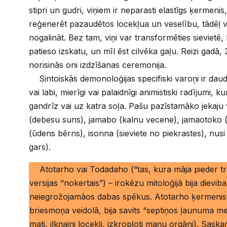
stipri un gudri, viņiem ir neparasti elastīgs ķermenis, v
reģenerēt pazaudētos locekļua un veselību, tādēļ viņ
nogalināt. Bez tam, viņi var transformēties sievietē,
patieso izskatu, un mīl ēst cilvēka gaļu. Reizi gadā,
norisinās oni izdzīšanas ceremonija.
Sintoiskās demonoloģijas specifiski varoņi ir daudz
vai labi, mierīgi vai palaidnīgi animistiski radījumi, k
gandrīz vai uz katra soļa. Pašu pazīstamāko jekaju
(debesu suns), jamabo (kalnu vecene), jamaotoko (k
(ūdens bērns), isonna (sieviete no piekrastes), nusi
gars).
Atotarho vai Todadaho (“tas, kura māja pieder tr
versijas “nokertais”) – irokēzu mitoloģijā bija dievib
neiegrožojamāos dabas spēkus. Atotarho ķermenis,
briesmoņa veidolā, bija savits “septiņos ļaunuma m
mati, ilkņaini locekļi, izkropļoti maņu orgāni). Sask