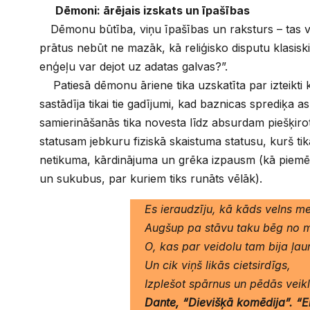
Dēmoni: ārējais izskats un īpašības
Dēmonu būtība, viņu īpašības un raksturs – tas 
prātus nebūt ne mazāk, kā reliģisko disputu klasiskie
enģeļu var dejot uz adatas galvas?”.
Patiesā dēmonu āriene tika uzskatīta par izteikti
sastādīja tikai tie gadījumi, kad baznicas sprediķa a
samierināšanās tika novesta līdz absurdam piešķir
statusam jebkuru fiziskā skaistuma statusu, kurš tik
netikuma, kārdinājuma un grēka izpausm (kā piemē
un sukubus, par kuriem tiks runāts vēlāk).
Es ieraudzīju, kā kāds velns me
Augšup pa stāvu taku bēg no 
О, kas par veidolu tam bija ļau
Un cik viņš likās cietsirdīgs,
Izplešot spārnus un pēdās veikls
Dante, “Dievišķā komēdija”. “El