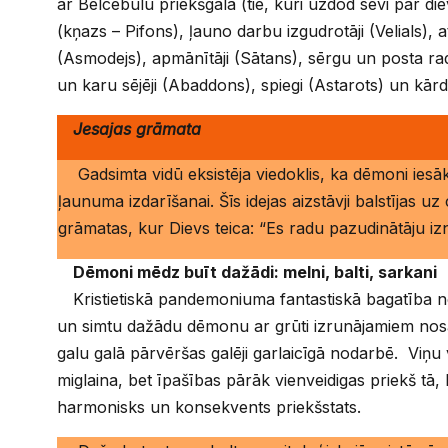
ar Belcebulu priekšgalā (tie, kuri uzdod sevi par di
(kņazs – Pifons), ļauno darbu izgudrotāji (Velials), 
(Asmodejs), apmānītāji (Sātans), sērgu un posta radī
un karu sējēji (Abaddons), spiegi (Astarots) un kār
Jesajas grāmata
Gadsimta vidū eksistēja viedoklis, ka dēmoni iesāk
ļaunuma izdarīšanai. Šīs idejas aizstāvji balstījas uz
grāmatas, kur Dievs teica: “Es radu pazudinātāju izn
Dēmoni mēdz buīt dažādi: melni, balti, sarkani
Kristietiskā pandemoniuma fantastiskā bagatība n
un simtu dažādu dēmonu ar grūti izrunājamiem no
galu galā pārvēršas galēji garlaicīgā nodarbē. Viņu 
miglaina, bet īpašības pārāk vienveidigas priekš tā, 
harmonisks un konsekvents priekšstats.