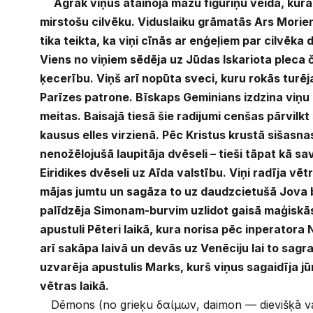
Agrāk viņus atainoja mazu figuriņu veidā, kur
mirstošu cilvēku. Viduslaiku grāmatās Ars Morie
tika teikta, ka viņi cīnās ar enģeļiem par cilvēka
Viens no viņiem sēdēja uz Jūdas Iskariota pleca 
ķecerību. Viņš arī nopūta sveci, kuru rokās turē
Parīzes patrone. Bīskaps Geminians izdzina viņ
meitas. Baisajā tiesā šie radijumi cenšas pārvilkt
kausus elles virzienā. Pēc Kristus krustā sišasna
nenožēlojušā laupitāja dvēseli – tieši tāpat kā sa
Eiridikes dvēseli uz Aīda valstību. Viņi radīja vē
mājas jumtu un sagāza to uz daudzcietušā Jova b
palīdzēja Simonam-burvim uzlidot gaisā maģiskā
apustuli Pēteri laikā, kura norisa pēc inperatora 
arī sakāpa laivā un devās uz Venēciju lai to sagra
uzvarēja apustulis Marks, kurš viņus sagaidīja j
vētras laikā.
Dēmons (no grieķu δαίμων, daimon — dievišķā vara