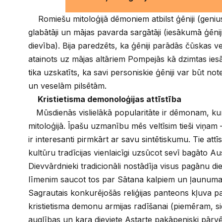
Romiešu mitoloģijā dēmoniem atbilst ģēniji (geniu
glabātāji un mājas pavarda sargātāji (iesākumā ģēniji
dievība). Bija paredzēts, ka ģēniji parādās čūskas vei
atainots uz mājas altāriem Pompejās kā dzimtas iesā
tika uzskatīts, ka savi personiskie ģēniji var būt no
un veselām pilsētām.
Kristietisma demonoloģijas attīstība
Mūsdienās vislielākā popularitāte ir dēmonam, kur
mitoloģijā. Īpašu uzmanību mēs veltīsim tieši viņam 
ir interesanti pirmkārt ar savu sintētiskumu. Tie attī
kultūru tradīcijas vienlaicīgi uzsūcot sevī bagāto A
Dievvārdnieki tradicionāli nostādīja visus pagānu d
līmenim saucot tos par Sātana kalpiem un ļaunuma
Sagrautais konkurējošās reliģijas panteons kļuva p
kristietisma demonu armijas radīšanai (piemēram, si
auglības un kara dieviete Astarte pakāpeniski pārvē