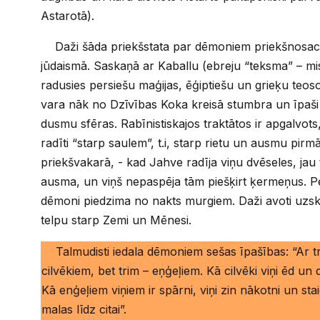
Astarotā).
Daži šāda priekšstata par dēmoniem priekšnosacīj
jūdaismā. Saskaņā ar Kaballu (ebreju “teksma” – mi
radusies persiešu maģijas, ēģiptiešu un grieķu teoso
vara nāk no Dzīvības Koka kreisā stumbra un īpaši
dusmu sfēras. Rabīnistiskajos traktātos ir apgalvots,
radīti “starp saulem”, t.i, starp rietu un ausmu pirm
priekšvakarā, - kad Jahve radīja viņu dvēseles, jau 
ausma, un viņš nepaspēja tām piešķirt ķermeņus. Pēc
dēmoni piedzima no nakts murgiem. Daži avoti uzsk
telpu starp Zemi un Mēnesi.
Talmudisti iedala dēmoniem sešas īpašības: “Ar tri
cilvēkiem, bet trim – eņģeļiem. Kā cilvēki viņi ēd un 
Kā enģeļiem viņiem ir spārni, viņi zin nākotni un st
malas līdz citai”.