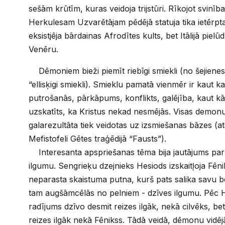
sešām krūtīm, kuras veidoja trijstūri. Rīkojot svinīb
Herkulesam Uzvarētājam pēdējā statuja tika ietērpta
eksistjēja bārdainas Afrodītes kults, bet Itālijā piel
Venēru.
Dēmoniem bieži piemīt riebīgi smiekli (no šejienes 
“ellisķigi smiekli). Smieklu pamatā vienmēr ir kaut k
putrošanās, pārkāpums, konflikts, galējība, kaut kā
uzskatīts, ka Kristus nekad nesmējās. Visas demon
galarezultāta tiek veidotas uz izsmiešanas bāzes (a
Mefistofeli Gētes traģēdijā “Fausts”).
Interesanta apspriešanas tēma bija jautājums pa
ilgumu. Sengrieķu dzejnieks Hesiods izskaitļoja Fēni
neparasta skaistuma putna, kurš pats salika savu
tam augšāmcēlās no pelniem - dzīves ilgumu. Pēc 
radījums dzīvo desmit reizes ilgāk, nekā cilvēks, be
reizes ilgāk nekā Fēnikss. Tādā veidā, dēmonu vidē