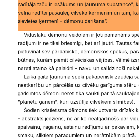
radītāja taču ir iesākums un ļaunuma substance”, kā 
velna radītai pasaulei, cilvēka ķermenim un tam, k
sievietes ķermenī – dēmonu darišana”.
Viduslaku dēmonu veidolam ir ļoti pamanāms spē
radījumi ir ne tikai briesmīgi, bet arī jautri. Tautas f
pietuvināt sev pārdabisko, dēmoniskos spēkus, par
būtnes, kurām piemīt cilvēciskas vājības. Vēlmē izs
nereti ataino kā palaidni – naivu un salīdzinoši nekai
Laika gaitā ļaunuma spēki pakāpeniski zaudēja sa
neatkarību un pārcēlās uz cilvēku garīguma sfēru (in
gadsimtos dēmoni nereti tika saukti par tā sauktajie
“planētu gariem”, kuri uzsūtīja cilvēkiem slimības).
Šodien kristietisma dēmons tiek uztverts drīzāk k
– abstrakts jēdziens, ne ar ko neatgādinošs par vidu
spalvainu, ragainu, astainu radījumu ar pakaviem, 
smaku, sliktiem paradumiem un nerātnībām prātā.