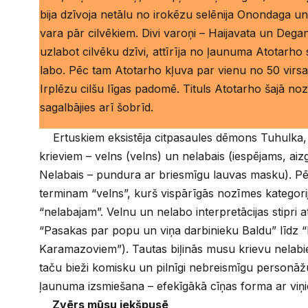
bija dzīvoja netālu no irokēzu selēnija Onondaga un 
vara pār cilvēkiem. Divi varoņi – Haijavata un Degan
uzlabot cilvēku dzīvi, attīrīja no ļaunuma Atotarho 
labo. Pēc tam Atotarho kļuva par vienu no 50 virsai
Irplēzu cilšu līgas padomē. Tituls Atotarho šajā no
sagalbājies arī šobrīd.
Ertuskiem eksistēja citpasaules dēmons Tuhulka, 
krieviem – velns (velns) un nelabais (iespējams, aiz
Nelabais – pundura ar briesmīgu lauvas masku). Pēd
terminam “velns”, kurš vispārīgās nozīmes kategorij
“nelabajam”. Velnu un nelabo interpretācijas stipri 
“Pasakas par popu un viņa darbinieku Baldu” līdz 
Karamazoviem”). Tautas biļinās musu krievu nelabie i
taču bieži komisku un pilnīgi nebreismīgu personāžu
ļaunuma izsmiešana – efekīgākā cīņas forma ar viņ
Zvērs mūsu iekšpusē