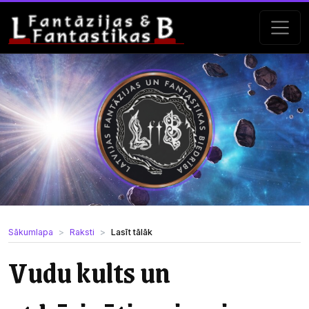
Sākumlapa
Raksti
Lasīt tālāk
Vudu kults un