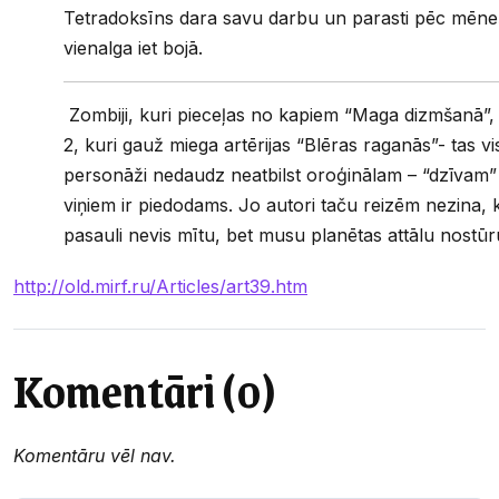
Tetradoksīns dara savu darbu un parasti pēc mēne
vienalga iet bojā.
Zombiji, kuri pieceļas no kapiem “Maga dizmšanā”, 
2, kuri gauž miega artērijas “Blēras raganās”- tas viss
personāži nedaudz neatbilst oroģinālam – “dzīvam”
viņiem ir piedodams. Jo autori taču reizēm nezina, 
pasauli nevis mītu, bet musu planētas attālu nostūru
http://old.mirf.ru/Articles/art39.htm
Komentāri (0)
Komentāru vēl nav.