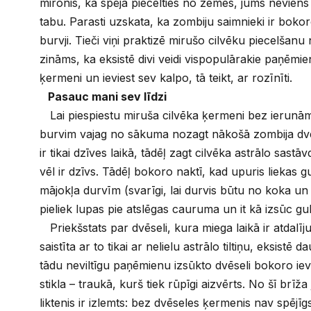
mironis, kā spēja piecelties no zemes, jums neviens
tabu. Parasti uzskata, ka zombiju saimnieki ir bok
burvji. Tieči viņi praktizē mirušo cilvēku piecelšanu
zināms, ka eksistē divi veidi vispopulārakie paņēmie
ķermeni un ieviest sev kalpo, tā teikt, ar rozīnīti.
Pasauc mani sev līdzi
Lai piespiestu miruša cilvēka ķermeni bez ierunām 
burvim vajag no sākuma nozagt nākošā zombija dvē
ir tikai dzīves laikā, tādēļ zagt cilvēka astrālo sastā
vēl ir dzīvs. Tādēļ bokoro naktī, kad upuris liekas g
mājokļa durvīm (svarīgi, lai durvis būtu no koka un
pieliek lupas pie atslēgas cauruma un it kā izsūc gul
Priekšstats par dvēseli, kura miega laikā ir atdalī
saistīta ar to tikai ar nelielu astrālo tiltiņu, eksistē 
tādu neviltīgu paņēmienu izsūkto dvēseli bokoro ievi
stikla – traukā, kurš tiek rūpīgi aizvērts. No šī brīža
liktenis ir izlemts: bez dvēseles ķermenis nav spējīg