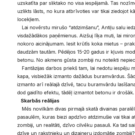
uzskatīta par sliktako no visa iespējamā. Tas nozīm
uzlikts lāsts, no kura atbrīvoties var tikai ziedojot
locekļiem.
Lai novērstu mirušo “atdzimšanu”, Antiļu salu iedz
visdažādākos paņēmienus. Aizšuj līķa muti, lai miro
nokoro aicinājumam. Iesit krūtīs koka mietus – praks
daudzām tautām. Pēdējos 15-20 gadus ir kļuvis mode
betonu. No akmens gūsta zombiji nu noteikti nepiece
Fantāzijas darbos priekš tam, lai nedotu iespēju m
kapa, visbiežāk izmanto dažādus buramvārdus. Š
izmanto arī reālajā dzīvē, tacu buramvārdu lasīša
dod gaidīto efektu, tādēļ izmantot betonu ir drošāk.
Skarbās reālijas
Mēs novilkām divas pirmajā skatā divainas paralēle
pasaulēm, kuras biezi apdzīvo atdzimušie vai tikai a
zombiji, un realitāti, dzīvo cilvēku pasauli. Ka tad s
dzīve un rakstnieku un dizaineru izdomātie zombiji?