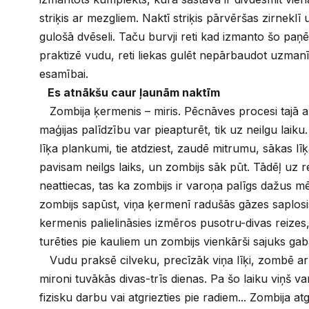
striķis ar mezgliem. Naktī striķis pārvēršas zirneklī
gulošā dvēseli. Taču burvji reti kad izmanto šo paņ
praktizē vudu, reti liekas gulēt nepārbaudot uzmanīg
esamībai.
Es atnākšu caur ļaunām naktīm
Zombija ķermenis – miris. Pēcnāves procesi tajā a
maģijas palīdzību var pieapturēt, tik uz neilgu lai
līķa plankumi, tie atdziest, zaudē mitrumu, sākas līķ
pavisam neilgs laiks, un zombijs sāk pūt. Tādēļ uz re
neattiecas, tas ka zombijs ir varoņa palīgs dažus m
zombijs sapūst, viņa ķermenī radušās gāzes saplos
kermenis palielināsies izmēros pusotru-divas reizes
turēties pie kauliem un zombijs vienkārši sajuks gab
Vudu praksē cilveku, precīzāk viņa līķi, zombē ar
mironi tuvākās divas-trīs dienas. Pa šo laiku viņš va
fizisku darbu vai atgriezties pie radiem... Zombija a