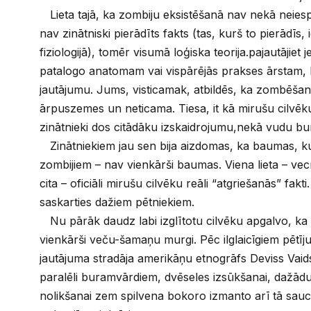
Lieta tajā, ka zombiju eksistēšanā nav nekā neiespē
nav zinātniski pierādīts fakts (tas, kurš to pierādīs
fiziologijā), tomēr visumā loģiska teorija.pajautājiet
patalogo anatomam vai vispārējās prakses ārstam, k
jautājumu. Jums, visticamak, atbildēs, ka zombēša
ārpuszemes un neticama. Tiesa, it kā mirušu cilvēk
zinātnieki dos citādāku izskaidrojumu,nekā vudu bu
Zinātniekiem jau sen bija aizdomas, ka baumas, k
zombijiem – nav vienkārši baumas. Viena lieta – v
cita – oficiāli mirušu cilvēku reāli “atgriešanās” fakti
saskarties dažiem pētniekiem.
Nu pārāk daudz labi izglītotu cilvēku apgalvo, ka 
vienkārši veču-šamaņu murgi. Pēc ilglaicīgiem pētīju
jautājuma stradāja amerikāņu etnogrāfs Deviss Vaids
paralēli buramvārdiem, dvēseles izsūkšanai, dažād
nolikšanai zem spilvena bokoro izmanto arī tā sa