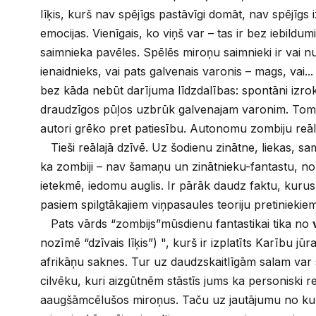
līķis, kurš nav spējīgs pastāvīgi domāt, nav spējīgs 
emocijas. Vienīgais, ko viņš var – tas ir bez iebildum
saimnieka pavēles. Spēlēs miroņu saimnieki ir vai 
ienaidnieks, vai pats galvenais varonis – mags, vai...
bez kāda nebūt darījuma līdzdalības: spontāni izr
draudzīgos pūļos uzbrūk galvenajam varonim. Tom
autori grēko pret patiesību. Autonomu zombiju reāl
Tieši reālajā dzīvē. Uz šodienu zinātne, liekas, sam
ka zombiji – nav šamaņu un zinātnieku-fantastu, n
ietekmē, iedomu auglis. Ir pārāk daudz faktu, kuru
pasiem spilgtākajiem viņpasaules teoriju pretiniekiem
Pats vārds “zombijs”mūsdienu fantastikai tika no
nozīmē “dzīvais līķis”) ", kurš ir izplatīts Karību jū
afrikāņu saknes. Tur uz daudzskaitlīgām salam va
cilvēku, kuri aizgūtnēm stāstīs jums ka personiski r
аaugšāmcēlušos miroņus. Taču uz jautājumu no kur