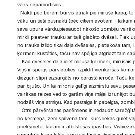
vairs nepamodīsies.
Naktī pēc bērēm burvis atnak pie mirušā kapa, to 
vāku un tieši pusnaktī (pēc citiem avotiem – laikam
sava upura vārdu.piesaucot nākošo zombiju vairāk
mirkli pieatver trauku ar tajā glabāto dvēseli. Tiek u
no trauka izlido tikai daļa dvēseles, pietiekoša tam, 
ķermeni kustēties, taču nav spējīga atgriezt tam sap
Kad dvēseles daļa ieiet mirušā ķermenī, mirušais 
Viņš ir spējigs pārvietoties, izpildīt vienkāršas koman
diezgan stipri aizsargāts no parastā ieroča. Taču ķ
par bijušo. Un lai mironis galīgi aizmirstu savu pasa
vairākas reizes ved to garām viņa mājai izrunājot b
nodzēš viņa atmiņu. Kad pastaiga ir pabeigta, zombij
Otrs pārvēršanas paņēmiens ir nedaudz sarežģītāk
no ķermeņa, zem spilvena tam, kurš liekas gulēt va
priekšmetu, kuram ir atbilstošas īpašības. Visbiežāk
izmantots kumplekts, kura sastāvā ir divdesmit vien