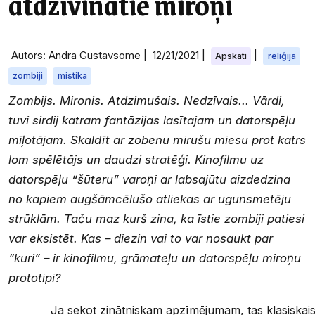
atdzīvinātie miroņi
Autors: Andra Gustavsome |
12/21/2021
|
|
Apskati
reliģija
zombiji
mistika
Zombijs. Mironis. Atdzimušais. Nedzīvais... Vārdi,
tuvi sirdij katram fantāzijas lasītajam un datorspēļu
mīļotājam. Skaldīt ar zobenu mirušu miesu prot katrs
lom spēlētājs un daudzi stratēģi. Kinofilmu uz
datorspēļu “šūteru” varoņi ar labsajūtu aizdedzina
no kapiem augšāmcēlušo atliekas ar ugunsmetēju
strūklām. Taču maz kurš zina, ka īstie zombiji patiesi
var eksistēt. Kas – diezin vai to var nosaukt par
“kuri” – ir kinofilmu, grāmateļu un datorspēļu miroņu
prototipi?
Ja sekot zinātniskam apzīmējumam, tas klasiskais z