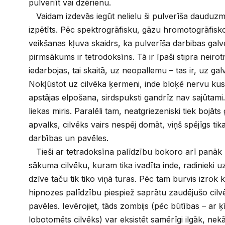
pulveriīt vai dzērienu.
Vaidam izdevās iegūt nelielu ši pulverīša dauduzm
izpētīts. Pēc spektrogrāfisku, gāzu hromotogrāfisk
veikšanas kļuva skaidrs, ka pulverīša darbibas galv
pirmsākums ir tetrodoksīns. Tā ir īpaši stipra neiro
iedarbojas, tai skaitā, uz neopallemu – tas ir, uz g
Nokļūstot uz cilvēka ķermeni, inde bloķē nervu kus
apstājas elpošana, sirdspuksti gandrīz nav sajūtami.
liekas miris. Paralēli tam, neatgriezeniski tiek bojā
apvalks, cilvēks vairs nespēj domāt, viņš spējīgs tika
darbības un pavēles.
Tieši ar tetradoksīna palīdzību bokoro arī panā
sākuma cilvēku, kuram tika ivadīta inde, radinieki 
dzīve taču tik tiko viņā turas. Pēc tam burvis izrok
hipnozes palīdzību piespiež saprātu zaudējušo cilv
pavēles. Ievērojiet, tāds zombijs (pēc būtības – ar
lobotomēts cilvēks) var eksistēt samērīgi ilgāk, nekā 