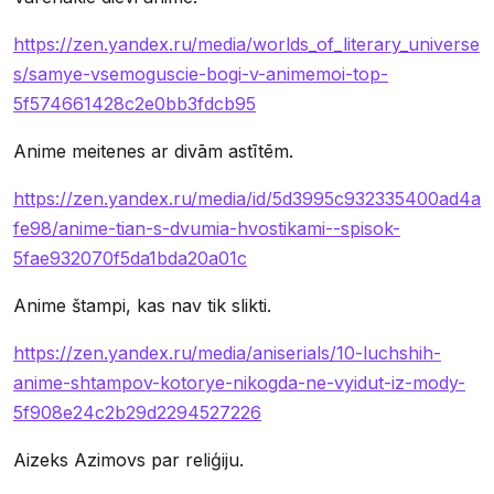
https://zen.yandex.ru/media/worlds_of_literary_universe
s/samye-vsemoguscie-bogi-v-animemoi-top-
5f574661428c2e0bb3fdcb95
Anime meitenes ar divām astītēm.
https://zen.yandex.ru/media/id/5d3995c932335400ad4a
fe98/anime-tian-s-dvumia-hvostikami--spisok-
5fae932070f5da1bda20a01c
Anime štampi, kas nav tik slikti.
https://zen.yandex.ru/media/aniserials/10-luchshih-
anime-shtampov-kotorye-nikogda-ne-vyidut-iz-mody-
5f908e24c2b29d2294527226
Aizeks Azimovs par reliģiju.