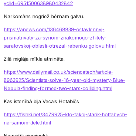
yclid=6951500638980432842
Narkomāns nogriež bērnam galvu.
https://anews.com/136468839-ostavlennyj-
prismatrivaty-za-synom-znakomogo-zhitely-
saratovskoj-oblasti-otrezal-rebenku-golovu.html
Zilā miglāja mīkla atminēta.
https://www.dailymail.co.uk/sciencetech/article-
8963925/Scientists-solve-16-year-old-mystery-Blue-
Nebula-finding-formed-two-stars-colliding.html
Kas īstenībā bija Vecais Hotabičs
https://fishki.net/3479925-kto-takoj-starik-hottabych-
na-samom-dele.html
Negaidīti pieminekļi.