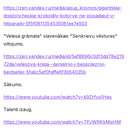
https://zen.yandex.ru/media/aqua_kosmos/gigantskie-
doistoricheskie-krokodily-kotorye-ne-popadaiut-v-
hitparady-5f5f0811354535081ee7e503
"Velesa grāmata" slavenākais "Senkrievu vēstures"
viltojums.
https://zen.yandex.ru/media/id/5ef8896c0d13dd78e219
72de/velesova-kniga--genialnyi-i-bespoleznyi-
bestseller-5fabc5ef0faffe6f3b54035b
Sākums.
https://www.youtube.com/watch?v=k9Zrfyo1Hes
Talanti izaug.
https://www.youtube.com/watch?v=7PJWRKkMpHM