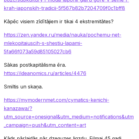
krah-iaponskih-tradicii-5f567b82b7204709f0c1bff8
Kāpēc visiem zīdītājiem ir tikai 4 ekstremitātes?
https://zen.yandex.ru/media/nauka/pochemu-net-
mlekopitaiuscih-s-shestiu-lapami-
5fa66f073a59d85105027cb6
Sākas postkapitālisma ēra.
https://ideanomics.ru/articles/4476
Smiltis un skaņa.
https://mymodernmet.com/cymatics-kenichi-
kanazawa/?
utm_source=onesignal&utm_medium=notifications&utm
_campaign=push&utm_content=art
Kāds pārlaidās pār dzeguzes ligzdu. Filmai 45 gadi.