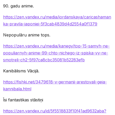
90. gadu anime.
https://zen.yandex.ru/media/iordanskaya/caricashaman
ka-pravila-iaponiei-5f3cab4839d4d2554a0f1379
Nepopulāru anime tops.
https://zen.yandex.ru/media/kanegy/top-15-samyh-ne-
populiarnyh-anime-99-chto-nichego-iz-spiska-vy-ne-
smotreli-ch2-5f97ca8cbc35081b52283efb
Kanibālisms Vācijā.
https://fishki.net/3479618-v-germanii-arestovali-geja-
kannibala.html
Īsi fantastikas stāstiņi
https://zen.yandex.ru/id/5f5518833f10f41ad9632aba?