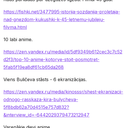
https://fishki.net/3477995-istorija-sozdanija-proletaja-
nad-gnezdom-kukushki-k-45-letnemu-jubileju-
filyma.html
10 labi anime.
https://zen.yandex.ru/media/id/5df9349b612cec3c7c52
d2f3/top-10-anime-kotorye-stoit-posmotret-
5fab5f19ea8df61cb65da268
Viens Buličeva stāsts - 6 ekranizācijas.
https://zen.yandex.ru/media/kinosssr/shest-ekranizacii-
odnogo-rasskaza-kira-bulycheva-
5f8bdb62a70d4515e757d832?
&interview_id=-6442029379473212947
Varenākie dievi anime.