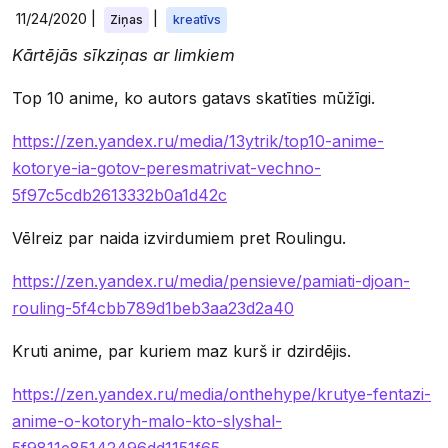
11/24/2020
|
|
Ziņas
kreatīvs
Kārtējās sīkziņas ar limkiem
Top 10 anime, ko autors gatavs skatīties mūžīgi.
https://zen.yandex.ru/media/13ytrik/top10-anime-
kotorye-ia-gotov-peresmatrivat-vechno-
5f97c5cdb2613332b0a1d42c
Vēlreiz par naida izvirdumiem pret Roulingu.
https://zen.yandex.ru/media/pensieve/pamiati-djoan-
rouling-5f4cbb789d1beb3aa23d2a40
Kruti anime, par kuriem maz kurš ir dzirdējis.
https://zen.yandex.ru/media/onthehype/krutye-fentazi-
anime-o-kotoryh-malo-kto-slyshal-
5f9811e85142496dd1151f65