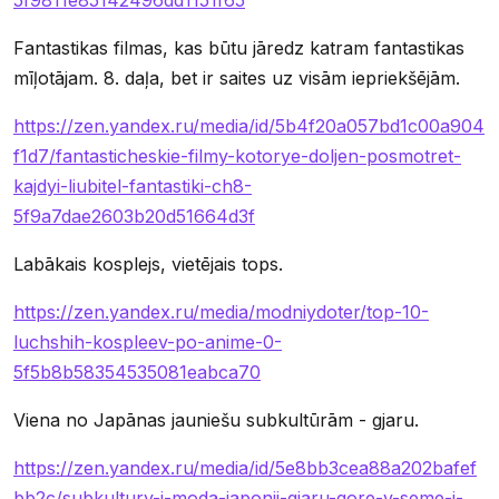
Fantastikas filmas, kas būtu jāredz katram fantastikas
mīļotājam. 8. daļa, bet ir saites uz visām iepriekšējām.
https://zen.yandex.ru/media/id/5b4f20a057bd1c00a904
f1d7/fantasticheskie-filmy-kotorye-doljen-posmotret-
kajdyi-liubitel-fantastiki-ch8-
5f9a7dae2603b20d51664d3f
Labākais kosplejs, vietējais tops.
https://zen.yandex.ru/media/modniydoter/top-10-
luchshih-kospleev-po-anime-0-
5f5b8b58354535081eabca70
Viena no Japānas jauniešu subkultūrām - gjaru.
https://zen.yandex.ru/media/id/5e8bb3cea88a202bafef
bb2c/subkultury-i-moda-iaponii-giaru-gore-v-seme-i-