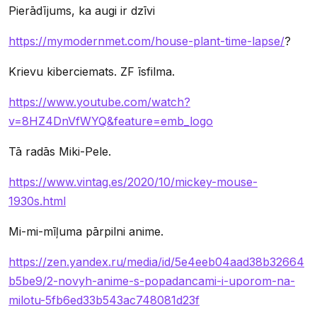
Pierādījums, ka augi ir dzīvi
https://mymodernmet.com/house-plant-time-lapse/
?
Krievu kiberciemats. ZF īsfilma.
https://www.youtube.com/watch?
v=8HZ4DnVfWYQ&feature=emb_logo
Tā radās Miki-Pele.
https://www.vintag.es/2020/10/mickey-mouse-
1930s.html
Mi-mi-mīļuma pārpilni anime.
https://zen.yandex.ru/media/id/5e4eeb04aad38b32664
b5be9/2-novyh-anime-s-popadancami-i-uporom-na-
milotu-5fb6ed33b543ac748081d23f