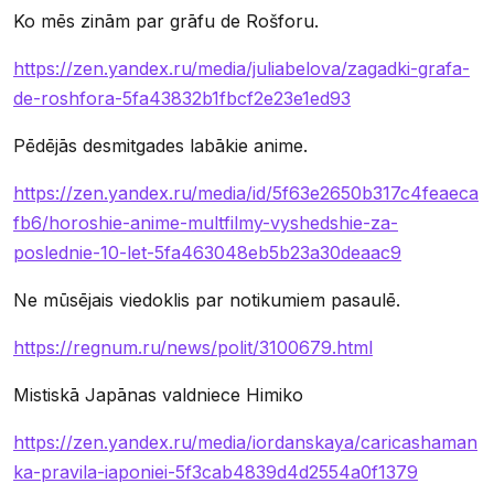
Ko mēs zinām par grāfu de Rošforu.
https://zen.yandex.ru/media/juliabelova/zagadki-grafa-
de-roshfora-5fa43832b1fbcf2e23e1ed93
Pēdējās desmitgades labākie anime.
https://zen.yandex.ru/media/id/5f63e2650b317c4feaeca
fb6/horoshie-anime-multfilmy-vyshedshie-za-
poslednie-10-let-5fa463048eb5b23a30deaac9
Ne mūsējais viedoklis par notikumiem pasaulē.
https://regnum.ru/news/polit/3100679.html
Mistiskā Japānas valdniece Himiko
https://zen.yandex.ru/media/iordanskaya/caricashaman
ka-pravila-iaponiei-5f3cab4839d4d2554a0f1379