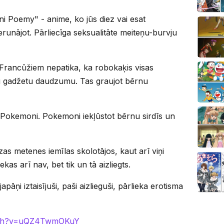
ni Poemy" - anime, ko jūs diez vai esat
erunājot. Pārliecīga seksualitāte meiteņu-burvju
 Francūžiem nepatika, ka robokaķis visas
gu gadžetu daudzumu. Tas graujot bērnu
ti Pokemoni. Pokemoni iekļūstot bērnu sirdīs un
zas metenes iemīlas skolotājos, kaut arī viņi
kas arī nav, bet tik un tā aizliegts.
apāņi iztaisījuši, paši aizlieguši, pārlieka erotisma
atch?v=uQZ4TwmOKuY