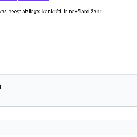
kas neest aizliegts konkrēti. Ir nevēlami žanri.
u