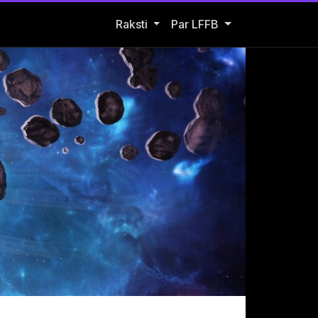
Open Raksti submenu
Raksti
Par LFFB