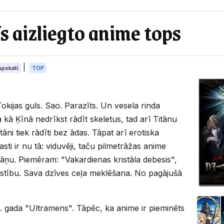
s aizliegto anime tops
|
Apskati
TOP
Tokijas guls. Sao. Parazīts. Un vesela rinda
ā kā Ķīnā nedrīkst rādīt skeletus, tad arī Titānu
itāni tiek rādīti bez ādas. Tāpat arī erotiska
sti ir nu tā: viduvēji, taču pilmetrāžas anime
apāņu. Piemēram: "Vakardienas kristāla debesis",
lestību. Sava dzīves ceļa meklēšana. No pagājušā
980. gada "Ultramens". Tāpēc, ka anime ir pieminēts