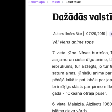
Sākumlapa
Raksti
Lasīt tālāk
Dažādās valstī
Autors: Ilmārs Bite |
07/29/2019
|
Vēl viens anime tops
7. vieta. Ķīna. Nāves burtnīca, 
asiņainu un cietsirdīgu anime, t
iebrukums, tur aizliegts, jo tur t
satura ainas. Ķīniešu anime para
pēdējā laikā ir pat labāki par j
brīnišķīgs stāsts par pirmo mī
gada - "Okeāna otrajā pusē".
6. vieta. Malaizija. Aizliegts 1
islāma dieva vārds.