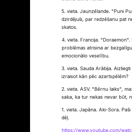
5. vieta. Jaunzēlande. "Puni Pu
dzirdējuši, par redzēšanu pat n
skatos.
4. vieta. Francija. "Doraemon".
problēmas atrisina ar bezgalī
emocionālo veselību.
3. vieta. Sauda Arābija. Aizlieg
izraisot kāri pēc azartspēlēm?
2. vieta. ASV. "Bērnu laiks", ma
saka, ka tur nekas nevar būt, ne
1. vieta. Japāna. Aki-Sora. Paši j
dēļ.
https://www.youtube.com/w