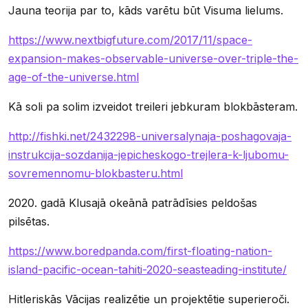
Jauna teorija par to, kāds varētu būt Visuma lielums.
https://www.nextbigfuture.com/2017/11/space-
expansion-makes-observable-universe-over-triple-the-
age-of-the-universe.html
Kā soli pa solim izveidot treileri jebkuram blokbāsteram.
http://fishki.net/2432298-universalynaja-poshagovaja-
instrukcija-sozdanija-jepicheskogo-trejlera-k-ljubomu-
sovremennomu-blokbasteru.html
2020. gadā Klusajā okeānā patrādīsies peldošas
pilsētas.
https://www.boredpanda.com/first-floating-nation-
island-pacific-ocean-tahiti-2020-seasteading-institute/
Hitleriskās Vācijas realizētie un projektētie superieroči.