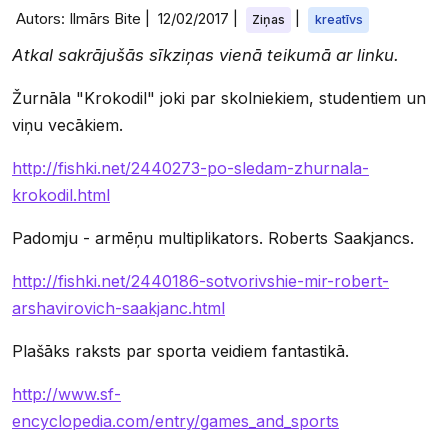
Autors: Ilmārs Bite |
12/02/2017
|
|
Ziņas
kreatīvs
Atkal sakrājušās sīkziņas vienā teikumā ar linku.
Žurnāla "Krokodil" joki par skolniekiem, studentiem un
viņu vecākiem.
http://fishki.net/2440273-po-sledam-zhurnala-
krokodil.html
Padomju - armēņu multiplikators. Roberts Saakjancs.
http://fishki.net/2440186-sotvorivshie-mir-robert-
arshavirovich-saakjanc.html
Plašāks raksts par sporta veidiem fantastikā.
http://www.sf-
encyclopedia.com/entry/games_and_sports