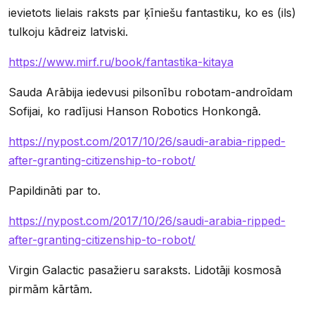
ievietots lielais raksts par ķīniešu fantastiku, ko es (ils)
tulkoju kādreiz latviski.
https://www.mirf.ru/book/fantastika-kitaya
Sauda Arābija iedevusi pilsonību robotam-androīdam
Sofijai, ko radījusi Hanson Robotics Honkongā.
https://nypost.com/2017/10/26/saudi-arabia-ripped-
after-granting-citizenship-to-robot/
Papildināti par to.
https://nypost.com/2017/10/26/saudi-arabia-ripped-
after-granting-citizenship-to-robot/
Virgin Galactic pasažieru saraksts. Lidotāji kosmosā
pirmām kārtām.