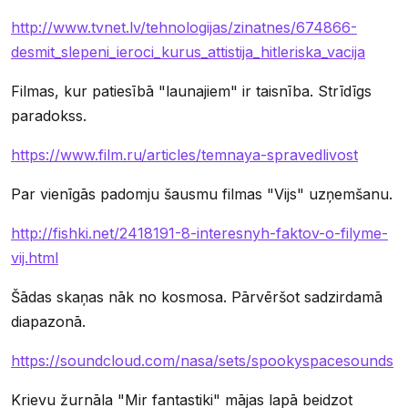
http://www.tvnet.lv/tehnologijas/zinatnes/674866-
desmit_slepeni_ieroci_kurus_attistija_hitleriska_vacija
Filmas, kur patiesībā "launajiem" ir taisnība. Strīdīgs
paradokss.
https://www.film.ru/articles/temnaya-spravedlivost
Par vienīgās padomju šausmu filmas "Vijs" uzņemšanu.
http://fishki.net/2418191-8-interesnyh-faktov-o-filyme-
vij.html
Šādas skaņas nāk no kosmosa. Pārvēršot sadzirdamā
diapazonā.
https://soundcloud.com/nasa/sets/spookyspacesounds
Krievu žurnāla "Mir fantastiki" mājas lapā beidzot