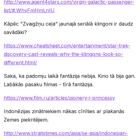
http://www.agent4stars.com/virgin-galactic-passenger-
list/#.WhvFmHmLnIU
Kāpēc "Zvaigžņu ceļa" jaunajā seriālā klingoni ir daudz
savādāki?
https://www.cheatsheet.com/entertainment/star-trek-
discovery-cast-reveals-why-the-klingons-look-so-
different.html/
Saka, ka padomju laikā fantāzija nebija. Kino tā bija gan.
Labākās pasaku filmas - tīrā fantāzija.
https://www.film.ru/articles/pionery-i-princessy
Indonēzijas zinātniekiem nākas cīnīties ar plakanās
Zemes piekritējiem.
http://www.straitstimes.com/asia/se-asia/indonesian-