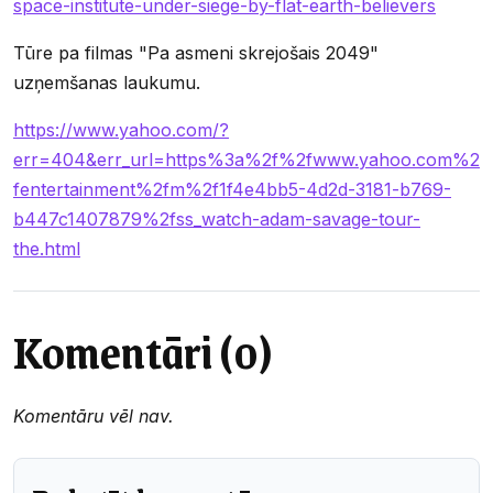
space-institute-under-siege-by-flat-earth-believers
Tūre pa filmas "Pa asmeni skrejošais 2049"
uzņemšanas laukumu.
https://www.yahoo.com/?
err=404&err_url=https%3a%2f%2fwww.yahoo.com%2
fentertainment%2fm%2f1f4e4bb5-4d2d-3181-b769-
b447c1407879%2fss_watch-adam-savage-tour-
the.html
Komentāri (0)
Komentāru vēl nav.