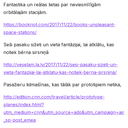
Fantastika un reālas lietas par neviesmīlīgām
orbitālajām stacijām.
https://bookriot.com/2017/11/22/books-unpleasant-
space-stations/
Seši pasaku sižeti un vieta fantāzijai, lai atklātu, kas
notiek bērna sirsniņā
http://veselam.la.lv/2017/11/22/sesi-pasaku-sizeti-un-
vieta-fantazijai-lai-atklatu-kas-notiek-berna-sirsnina/
Pasažieru lidmašīnas, kas tālāk par prototipiem netika,
http://edition.cnn.com/travel/article/prototype-
planes/index.html?
utm_medium=cnn&utm_source=adp&utm_campaign=air
_sp-post_emea