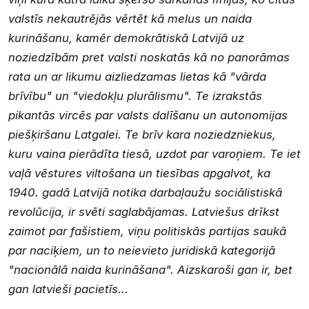
valstīs nekautrējās vērtēt kā melus un naida
kurināšanu, kamēr demokrātiskā Latvijā uz
noziedzībām pret valsti noskatās kā no panorāmas
rata un ar likumu aizliedzamas lietas kā "vārda
brīvību" un "viedokļu plurālismu". Te izrakstās
pikantās vircēs par valsts dalīšanu un autonomijas
piešķiršanu Latgalei. Te brīv kara noziedzniekus,
kuru vaina pierādīta tiesā, uzdot par varoņiem. Te iet
vaļā vēstures viltošana un tiesības apgalvot, ka
1940. gadā Latvijā notika darbaļaužu sociālistiskā
revolūcija, ir svēti saglabājamas. Latviešus drīkst
zaimot par fašistiem, viņu politiskās partijas saukā
par naciķiem, un to neievieto juridiskā kategorijā
"nacionālā naida kurināšana". Aizskaroši gan ir, bet
gan latvieši pacietīs...