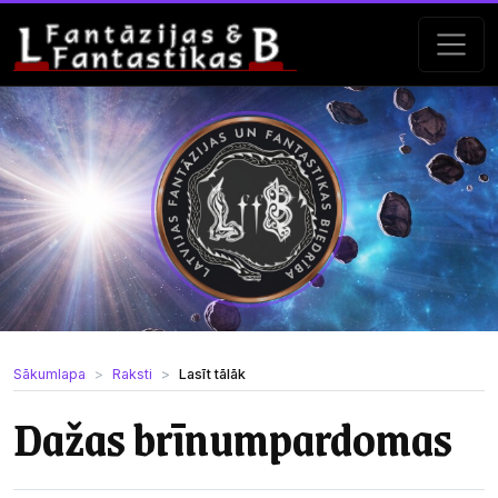
Sākumlapa
Raksti
Lasīt tālāk
Dažas brīnumpardomas