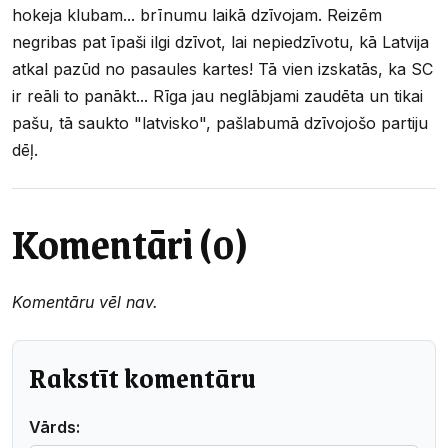
hokeja klubam... brīnumu laikā dzīvojam. Reizēm
negribas pat īpaši ilgi dzīvot, lai nepiedzīvotu, kā Latvija
atkal pazūd no pasaules kartes! Tā vien izskatās, ka SC
ir reāli to panākt... Rīga jau neglābjami zaudēta un tikai
pašu, tā saukto "latvisko", pašlabumā dzīvojošo partiju
dēļ.
Komentāri (0)
Komentāru vēl nav.
Rakstīt komentāru
Vārds: