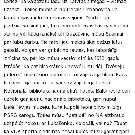
spriež, ka vajadzētu tādu uz Latvijas simtgadi - vismaz
uzsākt... Toties mums ir jau trešais Urbanoviča un
kompānijas melu literatūras sējums. Nudien, ja
piedzīvošu simtgadi, būs jānopērk visas trīs (varbūt pa
starpu vēl kāda iznāks) un jāuzdāvina mūsu Saeimai -
par labu darbu. Tie mēsli jau maksā tikai dažus latus
gabalā. Ko gan var gribēt no tautas, kas labprātīgi
iznīcina to, par ko mūsu vectēvi cīnījās 1918. gadā.
Izrādās, ka pat birokrātisku apsvērumu dēļ "Dvēseļu
putenis" mūsu kino metriem ir nevajadzīga filma. Kāds
troksnis bija par to - ir vai nav vajadzīga Latvijas
Nacionālai bibliotēkai jaunā ēka? Toties, Baltkrievijā gan
uzcēla gan jaunu nacionālo bibliotēku, gan nupat -
Lielā Tēvijas muzeju, kura kupolā lepni plīvo milzīgs
PSRS karogs. Toties mūsu "patrioti" no NA aizbrauc
uzspēlēt hokeju ar Lukašenko. Kolosāli, vai ne? Tāpat
kā VDK sporta biedrības nosaukums mūsu galvenajam