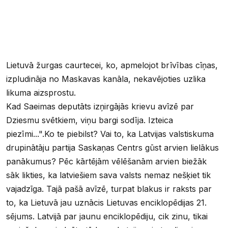
Lietuvā žurgas caurtecei, ko, apmelojot brīvības cīņas,
izpludināja no Maskavas kanāla, nekavējoties uzlika
likuma aizsprostu.
Kad Saeimas deputāts izņirgājās krievu avīzē par
Dziesmu svētkiem, viņu bargi sodīja. Izteica
piezīmi...".Ko te piebilst? Vai to, ka Latvijas valstiskuma
drupinātāju partija Saskaņas Centrs gūst arvien lielākus
panākumus? Pēc kārtējām vēlēšanām arvien biežāk
sāk likties, ka latviešiem sava valsts nemaz nešķiet tik
vajadzīga. Tajā pašā avīzē, turpat blakus ir raksts par
to, ka Lietuvā jau uznācis Lietuvas enciklopēdijas 21.
sējums. Latvijā par jaunu enciklopēdiju, cik zinu, tikai