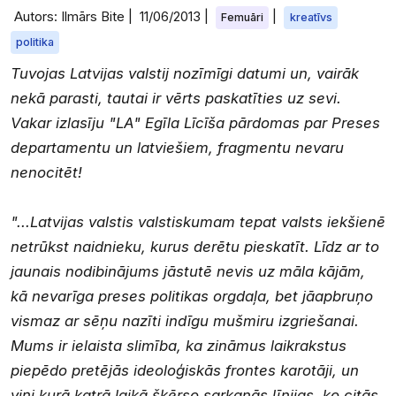
Autors: Ilmārs Bite |
11/06/2013
|
|
Femuāri
kreatīvs
politika
Tuvojas Latvijas valstij nozīmīgi datumi un, vairāk
nekā parasti, tautai ir vērts paskatīties uz sevi.
Vakar izlasīju "LA" Egīla Līcīša pārdomas par Preses
departamentu un latviešiem, fragmentu nevaru
nenocitēt!
"...Latvijas valstis valstiskumam tepat valsts iekšienē
netrūkst naidnieku, kurus derētu pieskatīt. Līdz ar to
jaunais nodibinājums jāstutē nevis uz māla kājām,
kā nevarīga preses politikas orgdaļa, bet jāapbruņo
vismaz ar sēņu nazīti indīgu mušmiru izgriešanai.
Mums ir ielaista slimība, ka zināmus laikrakstus
piepēdo pretējās ideoloģiskās frontes karotāji, un
viņi kurā katrā laikā šķērso sarkanās līnijas, ko citās