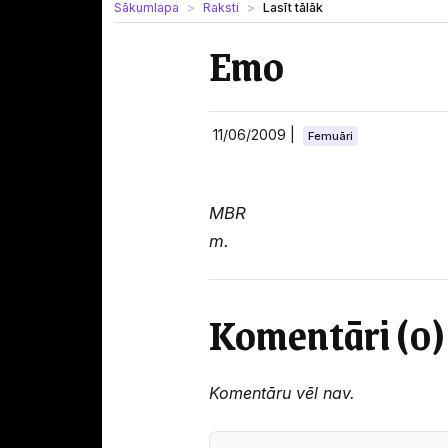
Sākumlapa
Raksti
Lasīt tālāk
Emo
11/06/2009
|
Femuāri
MBR
m.
Komentāri (0)
Komentāru vēl nav.