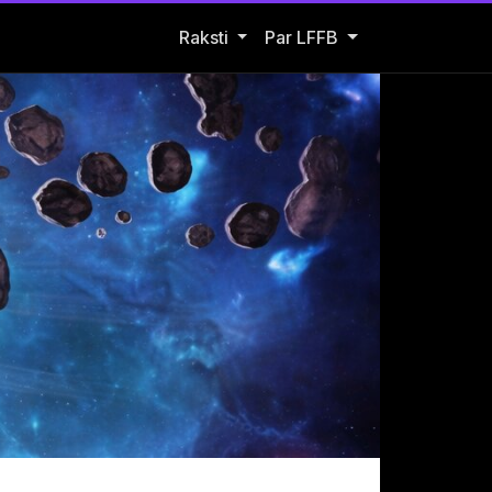
Open Raksti submenu
Raksti
Par LFFB