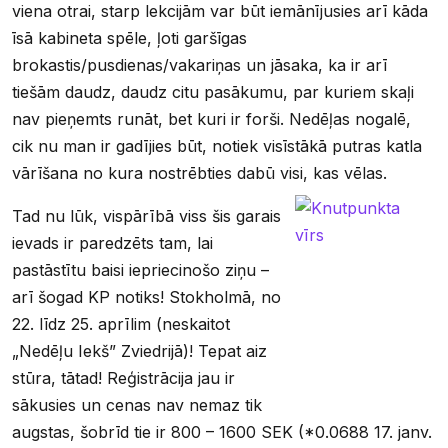
viena otrai, starp lekcijām var būt iemānījusies arī kāda
īsā kabineta spēle, ļoti garšīgas
brokastis/pusdienas/vakariņas un jāsaka, ka ir arī
tiešām daudz, daudz citu pasākumu, par kuriem skaļi
nav pieņemts runāt, bet kuri ir forši. Nedēļas nogalē,
cik nu man ir gadījies būt, notiek visīstākā putras katla
vārīšana no kura nostrēbties dabū visi, kas vēlas.
Tad nu lūk, vispārībā viss šis garais
ievads ir paredzēts tam, lai
pastāstītu baisi iepriecinošo ziņu –
arī šogad KP notiks! Stokholmā, no
22. līdz 25. aprīlim (neskaitot
„Nedēļu Iekš” Zviedrijā)! Tepat aiz
stūra, tātad! Reģistrācija jau ir
sākusies un cenas nav nemaz tik
augstas, šobrīd tie ir 800 – 1600 SEK (*0.0688 17. janv.