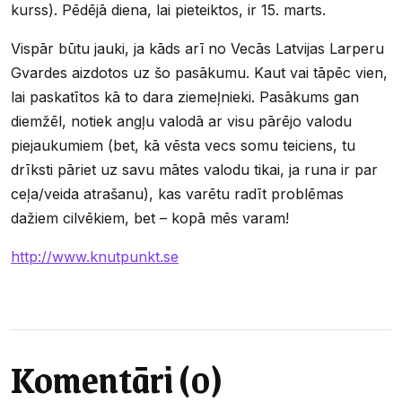
kurss). Pēdējā diena, lai pieteiktos, ir 15. marts.
Vispār būtu jauki, ja kāds arī no Vecās Latvijas Larperu
Gvardes aizdotos uz šo pasākumu. Kaut vai tāpēc vien,
lai paskatītos kā to dara ziemeļnieki. Pasākums gan
diemžēl, notiek angļu valodā ar visu pārējo valodu
piejaukumiem (bet, kā vēsta vecs somu teiciens, tu
drīksti pāriet uz savu mātes valodu tikai, ja runa ir par
ceļa/veida atrašanu), kas varētu radīt problēmas
dažiem cilvēkiem, bet – kopā mēs varam!
http://www.knutpunkt.se
Komentāri (0)