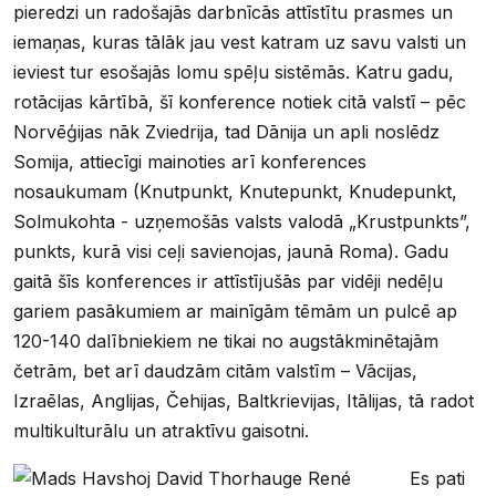
pieredzi un radošajās darbnīcās attīstītu prasmes un
iemaņas, kuras tālāk jau vest katram uz savu valsti un
ieviest tur esošajās lomu spēļu sistēmās. Katru gadu,
rotācijas kārtībā, šī konference notiek citā valstī – pēc
Norvēģijas nāk Zviedrija, tad Dānija un apli noslēdz
Somija, attiecīgi mainoties arī konferences
nosaukumam (Knutpunkt, Knutepunkt, Knudepunkt,
Solmukohta - uzņemošās valsts valodā „Krustpunkts”,
punkts, kurā visi ceļi savienojas, jaunā Roma). Gadu
gaitā šīs konferences ir attīstījušās par vidēji nedēļu
gariem pasākumiem ar mainīgām tēmām un pulcē ap
120-140 dalībniekiem ne tikai no augstākminētajām
četrām, bet arī daudzām citām valstīm – Vācijas,
Izraēlas, Anglijas, Čehijas, Baltkrievijas, Itālijas, tā radot
multikulturālu un atraktīvu gaisotni.
Es pati