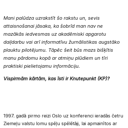
M
ani palūdza uzrakstīt šo rakstu un, sevis
attaisnošanai jāsaka, ka šobrīd man nav ne
mazākās iedvesmas uz akadēmiski apgarotu
daiļdarbu vai arī informatīvu žurnālistikas augstāko
plauktu pilotējumu. Tāpēc šeit būs mazs bišķītis
manu pārdomu kopā ar atmiņu plūdiem un tīri
praktiski pielietojamu informāciju.
Vispirmām kārtām, kas īsti ir Knutepunkt (KP)?
1997. gadā pirmo reizi Oslo uz konferenci ieradās četru
Ziemeļu valstu lomu spēļu spēlētāji, lai apmainītos ar