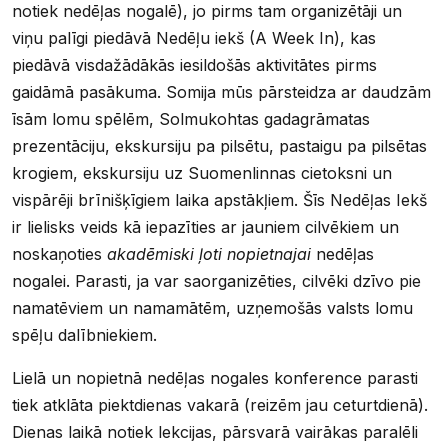
notiek nedēļas nogalē), jo pirms tam organizētāji un
viņu palīgi piedāvā Nedēļu iekš (A Week In), kas
piedāvā visdažādākās iesildošās aktivitātes pirms
gaidāmā pasākuma. Somija mūs pārsteidza ar daudzām
īsām lomu spēlēm, Solmukohtas gadagrāmatas
prezentāciju, ekskursiju pa pilsētu, pastaigu pa pilsētas
krogiem, ekskursiju uz Suomenlinnas cietoksni un
vispārēji brīnišķīgiem laika apstākļiem. Šīs Nedēļas Iekš
ir lielisks veids kā iepazīties ar jauniem cilvēkiem un
noskaņoties
akadēmiski ļoti nopietnajai
nedēļas
nogalei. Parasti, ja var saorganizēties, cilvēki dzīvo pie
namatēviem un namamātēm, uzņemošās valsts lomu
spēļu dalībniekiem.
Lielā un nopietnā nedēļas nogales konference parasti
tiek atklāta piektdienas vakarā (reizēm jau ceturtdienā).
Dienas laikā notiek lekcijas, pārsvarā vairākas paralēli