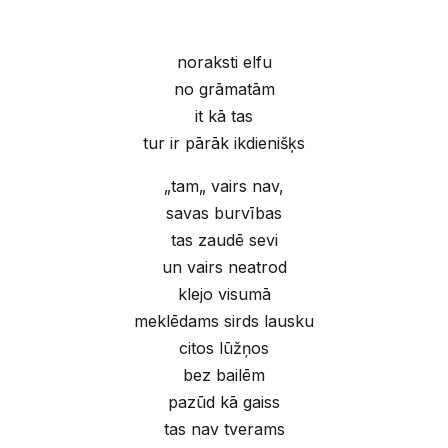
noraksti elfu
no grāmatām
it kā tas
tur ir pārāk ikdienišķs
„tam„ vairs nav,
savas burvības
tas zaudē sevi
un vairs neatrod
klejo visumā
meklēdams sirds lausku
citos lūžņos
bez bailēm
pazūd kā gaiss
tas nav tverams