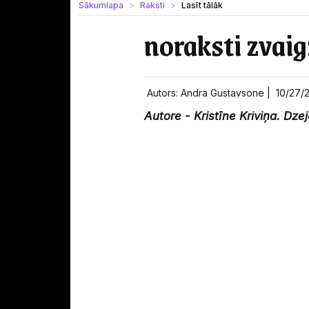
Sākumlapa
Raksti
Lasīt tālāk
noraksti zvai
Autors: Andra Gustavsone |
10/27/
Autore - Kristīne Kriviņa. Dze