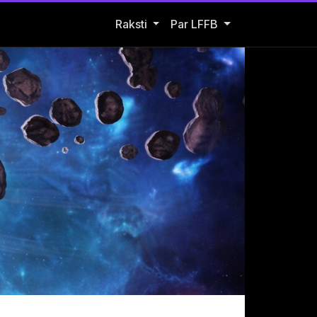
Open Raksti submenu
Raksti
Par LFFB