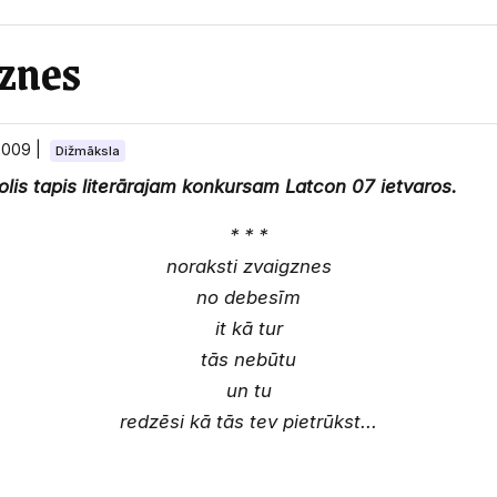
gznes
2009
|
Dižmāksla
jolis tapis literārajam konkursam Latcon 07 ietvaros.
* * *
noraksti zvaigznes
no debesīm
it kā tur
tās nebūtu
un tu
redzēsi kā tās tev pietrūkst...