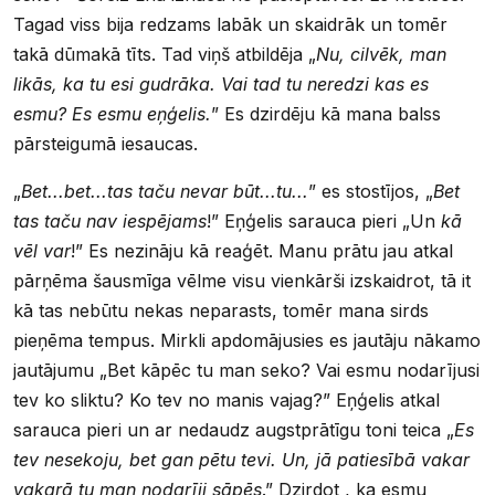
Tagad viss bija redzams labāk un skaidrāk un tomēr
takā dūmakā tīts. Tad viņš atbildēja „
Nu, cilvēk, man
likās, ka tu esi gudrāka. Vai tad tu neredzi kas es
esmu? Es esmu eņģelis.
” Es dzirdēju kā mana balss
pārsteigumā iesaucas.
„
Bet...bet...tas taču nevar būt...tu...
” es stostījos, „
Bet
tas taču nav iespējams
!” Eņģelis sarauca pieri „Un
kā
vēl var
!” Es nezināju kā reaģēt. Manu prātu jau atkal
pārņēma šausmīga vēlme visu vienkārši izskaidrot, tā it
kā tas nebūtu nekas neparasts, tomēr mana sirds
pieņēma tempus. Mirkli apdomājusies es jautāju nākamo
jautājumu „Bet kāpēc tu man seko? Vai esmu nodarījusi
tev ko sliktu? Ko tev no manis vajag?” Eņģelis atkal
sarauca pieri un ar nedaudz augstprātīgu toni teica „
Es
tev nesekoju, bet gan pētu tevi. Un, jā patiesībā vakar
vakarā tu man nodarīji sāpēs
.” Dzirdot , ka esmu