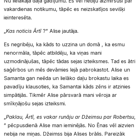
Nu lielākajā daļā gadījumu. Es vēl nebiju aizmirsusi par
vakardienas notikumu, tāpēc es neizskatījos sevišķi
ieinteresēta.
„
Kas noticis Ārtī
?” Alise jautāja.
Es negribēju, ka kāds to uzzina un domā , ka esmu
nenormāla, tāpēc atbildēju, ka viņas mani
uzmodinājušas, tāpēc tādas sejas izteiksmes. Tad es ātri
saģērbos un mēs devāmies lejā pabrokastot. Alise un
Samanta gan neēda un lielāko daļu brokastu laika es
pavadīju klausoties, ka Samantai kāds zēns ir atzinies
simpātijās. Tikmēr Alise pārsvarā mani vēroja ar
smīkņājošu sejas izteiksmi.
„
Paklau, Ārtī, es vakar runāju ar Džeimsu par Robertsu
,
” pēcpusdienā Alise man ieminējās. No Ēnas vēl aizvien
nebija ne miņas. Džeimss bija Alises brālis. Pareizāk