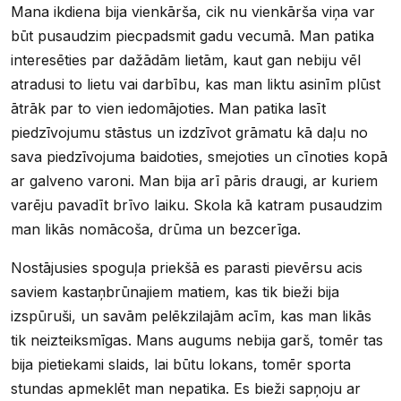
Mana ikdiena bija vienkārša, cik nu vienkārša viņa var
būt pusaudzim piecpadsmit gadu vecumā. Man patika
interesēties par dažādām lietām, kaut gan nebiju vēl
atradusi to lietu vai darbību, kas man liktu asinīm plūst
ātrāk par to vien iedomājoties. Man patika lasīt
piedzīvojumu stāstus un izdzīvot grāmatu kā daļu no
sava piedzīvojuma baidoties, smejoties un cīnoties kopā
ar galveno varoni. Man bija arī pāris draugi, ar kuriem
varēju pavadīt brīvo laiku. Skola kā katram pusaudzim
man likās nomācoša, drūma un bezcerīga.
Nostājusies spoguļa priekšā es parasti pievērsu acis
saviem kastaņbrūnajiem matiem, kas tik bieži bija
izspūruši, un savām pelēkzilajām acīm, kas man likās
tik neizteiksmīgas. Mans augums nebija garš, tomēr tas
bija pietiekami slaids, lai būtu lokans, tomēr sporta
stundas apmeklēt man nepatika. Es bieži sapņoju ar