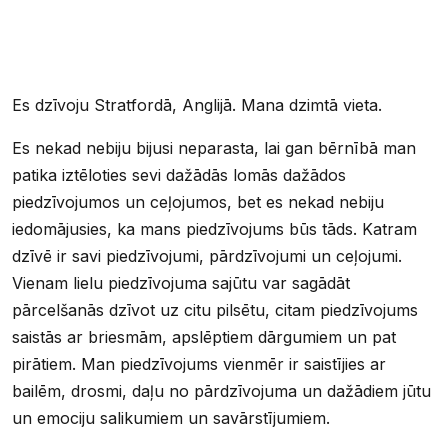
Es dzīvoju Stratfordā, Anglijā. Mana dzimtā vieta.
Es nekad nebiju bijusi neparasta, lai gan bērnībā man
patika iztēloties sevi dažādās lomās dažādos
piedzīvojumos un ceļojumos, bet es nekad nebiju
iedomājusies, ka mans piedzīvojums būs tāds. Katram
dzīvē ir savi piedzīvojumi, pārdzīvojumi un ceļojumi.
Vienam lielu piedzīvojuma sajūtu var sagādāt
pārcelšanās dzīvot uz citu pilsētu, citam piedzīvojums
saistās ar briesmām, apslēptiem dārgumiem un pat
pirātiem. Man piedzīvojums vienmēr ir saistījies ar
bailēm, drosmi, daļu no pārdzīvojuma un dažādiem jūtu
un emociju salikumiem un savārstījumiem.