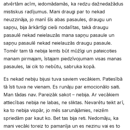
atvērtām acīm, iedomādamās, ka redzu dažnedažādus
mistiskus radījumus. Mani draugi par to nekad
neuzzināja, jo manī šīs abas pasaules, draugu un
sapņu, bija ārkārtīgi cieši nodalītas, takā draugu
pasaulē nekad neielauzās mana sapņu pasaule un
sapņu pasaulē nekad neielauzās draugu pasaule.
Tomēr tam tā nebija lemts būt mūžīgi un pateicoties
manam pirmajam, īstajam piedzīvojumam visas manas
pasaules, lai cik to nebūtu, sabruka kopā.
Es nekad nebiju bijusi tuva saviem vecākiem. Patiesībā
tā īsti tuva ne vienam. Es runāju par emocionālo saiti.
Man tādas nav. Pareizāk sakot – nebija. Ar vecākiem
attiecības nebija ne labas, ne sliktas. Nevarētu teikt arī,
ka to nebija vispār, jo mēs sarunājāmies, reizēm
spriedām par kaut ko. Bet tas bija reti. Nedomāju, ka
mani vecāki toreiz to pamanīja un es nezinu vai es to