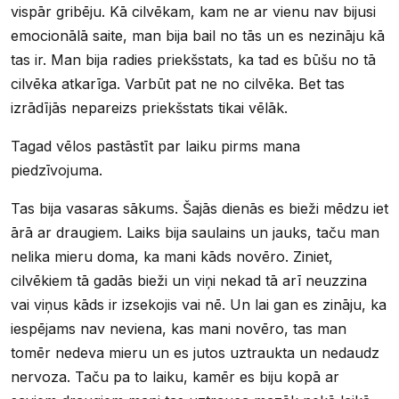
vispār gribēju. Kā cilvēkam, kam ne ar vienu nav bijusi
emocionālā saite, man bija bail no tās un es nezināju kā
tas ir. Man bija radies priekšstats, ka tad es būšu no tā
cilvēka atkarīga. Varbūt pat ne no cilvēka. Bet tas
izrādījās nepareizs priekšstats tikai vēlāk.
Tagad vēlos pastāstīt par laiku pirms mana
piedzīvojuma.
Tas bija vasaras sākums. Šajās dienās es bieži mēdzu iet
ārā ar draugiem. Laiks bija saulains un jauks, taču man
nelika mieru doma, ka mani kāds novēro. Ziniet,
cilvēkiem tā gadās bieži un viņi nekad tā arī neuzzina
vai viņus kāds ir izsekojis vai nē. Un lai gan es zināju, ka
iespējams nav neviena, kas mani novēro, tas man
tomēr nedeva mieru un es jutos uztraukta un nedaudz
nervoza. Taču pa to laiku, kamēr es biju kopā ar