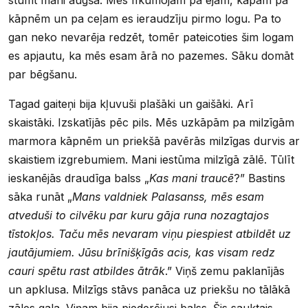
kāpnēm un pa ceļam es ieraudzīju pirmo logu. Pa to
gan neko nevarēja redzēt, tomēr pateicoties šim logam
es apjautu, ka mēs esam ārā no pazemes. Sāku domāt
par bēgšanu.
Tagad gaiteņi bija kļuvuši plašāki un gaišāki. Arī
skaistāki. Izskatījās pēc pils. Mēs uzkāpām pa milzīgām
marmora kāpnēm un priekšā pavērās milzīgas durvis ar
skaistiem izgrebumiem. Mani iestūma milzīgā zālē. Tūlīt
ieskanējās draudīga balss „
Kas mani traucē
?” Bastins
sāka runāt „
Mans valdniek Palasanss, mēs esam
atveduši to cilvēku par kuru gāja runa nozagtajos
tīstokļos. Taču mēs nevaram viņu piespiest atbildēt uz
jautājumiem. Jūsu brīnišķīgās acis, kas visam redz
cauri spētu rast atbildes ātrāk
.” Viņš zemu paklanījās
un apklusa. Milzīgs stāvs panāca uz priekšu no tālākā
zāles gala. Viņam bija piederējusi balss. Šis sauktais