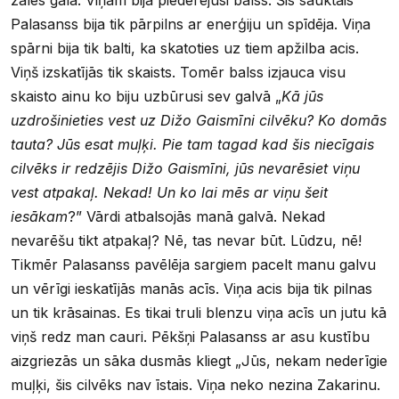
Palasanss bija tik pārpilns ar enerģiju un spīdēja. Viņa
spārni bija tik balti, ka skatoties uz tiem apžilba acis.
Viņš izskatījās tik skaists. Tomēr balss izjauca visu
skaisto ainu ko biju uzbūrusi sev galvā „
Kā jūs
uzdrošinieties vest uz Dižo Gaismīni cilvēku? Ko domās
tauta? Jūs esat muļķi. Pie tam tagad kad šis niecīgais
cilvēks ir redzējis Dižo Gaismīni, jūs nevarēsiet viņu
vest atpakaļ. Nekad! Un ko lai mēs ar viņu šeit
iesākam
?” Vārdi atbalsojās manā galvā. Nekad
nevarēšu tikt atpakaļ? Nē, tas nevar būt. Lūdzu, nē!
Tikmēr Palasanss pavēlēja sargiem pacelt manu galvu
un vērīgi ieskatījās manās acīs. Viņa acis bija tik pilnas
un tik krāsainas. Es tikai truli blenzu viņa acīs un jutu kā
viņš redz man cauri. Pēkšņi Palasanss ar asu kustību
aizgriezās un sāka dusmās kliegt „Jūs, nekam nederīgie
muļķi, šis cilvēks nav īstais. Viņa neko nezina Zakarinu.