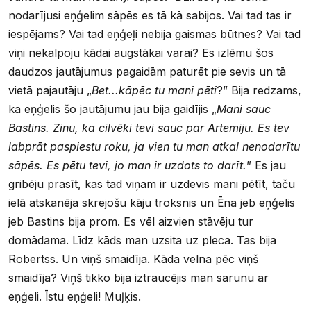
nodarījusi eņģelim sāpēs es tā kā sabijos. Vai tad tas ir
iespējams? Vai tad eņģeļi nebija gaismas būtnes? Vai tad
viņi nekalpoju kādai augstākai varai? Es izlēmu šos
daudzos jautājumus pagaidām paturēt pie sevis un tā
vietā pajautāju „
Bet...kāpēc tu mani pēti
?” Bija redzams,
ka eņģelis šo jautājumu jau bija gaidījis „
Mani sauc
Bastins. Zinu, ka cilvēki tevi sauc par Artemiju. Es tev
labprāt paspiestu roku, ja vien tu man atkal nenodarītu
sāpēs. Es pētu tevi, jo man ir uzdots to darīt.
” Es jau
gribēju prasīt, kas tad viņam ir uzdevis mani pētīt, taču
ielā atskanēja skrejošu kāju troksnis un Ēna jeb eņģelis
jeb Bastins bija prom. Es vēl aizvien stāvēju tur
domādama. Līdz kāds man uzsita uz pleca. Tas bija
Robertss. Un viņš smaidīja. Kāda velna pēc viņš
smaidīja? Viņš tikko bija iztraucējis man sarunu ar
eņģeli. Īstu eņģeli! Muļķis.