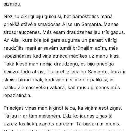
aizmigu.
Nezinu cik ilgi biju gulējusi, bet pamostoties manā
priekšā stāvēja smaidošas Alise un Samanta. Manas
sirdsdraudzenes. Mēs esam draudzenes jau trīs gadus.
Ar Alisi, kura bija ļoti gara auguma un parasti vērīgi
raudzījās manī ar savām tumši brūnajām acīm, mēs
iepazināmies kad viņa atnāca mācīties uz manu klasi.
Takā klasē man nebija draudzeņu, es biju priecīga
beidzot tādu atrast. Turpretī zilacaino Samantu, kurai ir
skaisti blondi mati, kādi vienmēr man ir patikuši, es
satiku Ziemassvētku vakarā, kad mūsu ģimenes mūs
iepazīstināja.
Priecīgas viņas man ķiķinot teica, ka viņām esot ziņas.
Tā jau ir ar tām meitenēm. Līdz ko jaunas ziņas tā
uzreiz tas tiek paziņots pārējām. Tā bija arī ar mums.