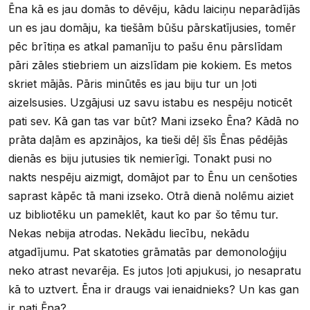
Ēna kā es jau domās to dēvēju, kādu laiciņu neparādījās
un es jau domāju, ka tiešām būšu pārskatījusies, tomēr
pēc brītiņa es atkal pamanīju to pašu ēnu pārslīdam
pāri zāles stiebriem un aizslīdam pie kokiem. Es metos
skriet mājās. Pāris minūtēs es jau biju tur un ļoti
aizelsusies. Uzgājusi uz savu istabu es nespēju noticēt
pati sev. Kā gan tas var būt? Mani izseko Ēna? Kādā no
prāta daļām es apzinājos, ka tieši dēļ šīs Ēnas pēdējās
dienās es biju jutusies tik nemierīgi. Tonakt pusi no
nakts nespēju aizmigt, domājot par to Ēnu un cenšoties
saprast kāpēc tā mani izseko. Otrā dienā nolēmu aiziet
uz bibliotēku un pameklēt, kaut ko par šo tēmu tur.
Nekas nebija atrodas. Nekādu liecību, nekādu
atgadījumu. Pat skatoties grāmatās par demonoloģiju
neko atrast nevarēja. Es jutos ļoti apjukusi, jo nesapratu
kā to uztvert. Ēna ir draugs vai ienaidnieks? Un kas gan
ir pati Ēna?