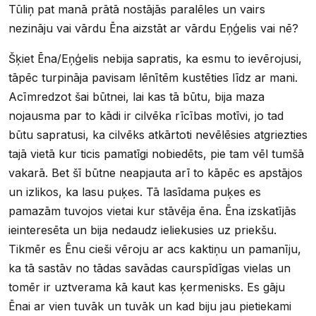
Tūliņ pat manā prātā nostājās paralēles un vairs
nezināju vai vārdu Ēna aizstāt ar vārdu Eņģelis vai nē?
Šķiet Ēna/Eņģelis nebija sapratis, ka esmu to ievērojusi,
tāpēc turpināja pavisam lēnītēm kustēties līdz ar mani.
Acīmredzot šai būtnei, lai kas tā būtu, bija maza
nojausma par to kādi ir cilvēka rīcības motīvi, jo tad
būtu sapratusi, ka cilvēks atkārtoti nevēlēsies atgriezties
tajā vietā kur ticis pamatīgi nobiedēts, pie tam vēl tumšā
vakarā. Bet šī būtne neapjauta arī to kāpēc es apstājos
un izlikos, ka lasu puķes. Tā lasīdama puķes es
pamazām tuvojos vietai kur stāvēja ēna. Ēna izskatījās
ieinteresēta un bija nedaudz ieliekusies uz priekšu.
Tikmēr es Ēnu cieši vēroju ar acs kaktiņu un pamanīju,
ka tā sastāv no tādas savādas caurspīdīgas vielas un
tomēr ir uztverama kā kaut kas ķermenisks. Es gāju
Ēnai ar vien tuvāk un tuvāk un kad biju jau pietiekami