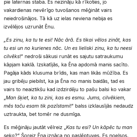
pie laternas staba. Es nezināju kā rīkoties, jo
vakardienas nevērīgo tuvošanos mēģināt vairs
neiedrošinājos. Tā kā uz ielas neviena nebija es
izvēlējos uzrunāt Ēnu.
„Es zinu, ka tu te esi! Nāc ārā. Es tikai vēlos zināt, kas
tu esi un no kurienes nāc. Un es lieliski zinu, ka tu neesi
cilvēks
!” nedroši sākusi runāt es sajutu satraukumu
kāpjam kaklā. Izskatījās, ka Ēna apdomā manis sacīto.
Pagāja kāds klusuma brīdis, kas man likās mūžība. Es
jau gribēju piebilst, ka ja Ēna no manis baidās, tad es
vairs to neaiztikšu kad izdzirdēju to pašu balsi ko vakar
„
Man šķiet, ka tu zini, kas es esmu. Jums, cilvēkiem,
mēs taču esam tik pazīstami
!” balss izklausījās nedaudz
uztraukta, bet tomēr ne dusmīga.
Es mēģināju jautāt vēlreiz „
Kas tu esi? Un kāpēc tu man
seko
?” Šoreiz Ēna iznāca no paslēptuves. Es noelsos.