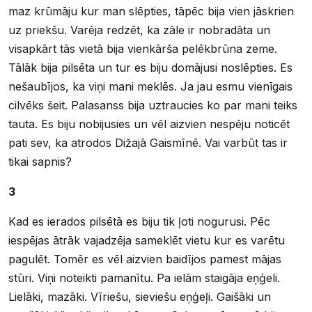
maz krūmāju kur man slēpties, tāpēc bija vien jāskrien
uz priekšu. Varēja redzēt, ka zāle ir nobradāta un
visapkārt tās vietā bija vienkārša pelēkbrūna zeme.
Tālāk bija pilsēta un tur es biju domājusi noslēpties. Es
nešaubījos, ka viņi mani meklēs. Ja jau esmu vienīgais
cilvēks šeit. Palasanss bija uztraucies ko par mani teiks
tauta. Es biju nobijusies un vēl aizvien nespēju noticēt
pati sev, ka atrodos Dižajā Gaismīnē. Vai varbūt tas ir
tikai sapnis?
3
Kad es ierados pilsētā es biju tik ļoti nogurusi. Pēc
iespējas ātrāk vajadzēja sameklēt vietu kur es varētu
pagulēt. Tomēr es vēl aizvien baidījos pamest mājas
stūri. Viņi noteikti pamanītu. Pa ielām staigāja eņģeli.
Lielāki, mazāki. Vīriešu, sieviešu eņģeļi. Gaišāki un