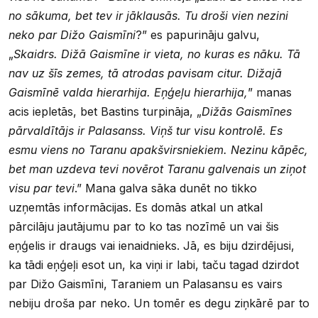
no sākuma, bet tev ir jāklausās. Tu droši vien nezini
neko par Dižo Gaismīni
?” es papurināju galvu,
„
Skaidrs. Dižā Gaismīne ir vieta, no kuras es nāku. Tā
nav uz šīs zemes, tā atrodas pavisam citur. Dižajā
Gaismīnē valda hierarhija. Eņģeļu hierarhija,
” manas
acis iepletās, bet Bastins turpināja, „
Dižās Gaismīnes
pārvaldītājs ir Palasanss. Viņš tur visu kontrolē. Es
esmu viens no Taranu apakšvirsniekiem. Nezinu kāpēc,
bet man uzdeva tevi novērot Taranu galvenais un ziņot
visu par tevi
.” Mana galva sāka dunēt no tikko
uzņemtās informācijas. Es domās atkal un atkal
pārcilāju jautājumu par to ko tas nozīmē un vai šis
eņģelis ir draugs vai ienaidnieks. Jā, es biju dzirdējusi,
ka tādi eņģeļi esot un, ka viņi ir labi, taču tagad dzirdot
par Dižo Gaismīni, Taraniem un Palasansu es vairs
nebiju droša par neko. Un tomēr es degu ziņkārē par to