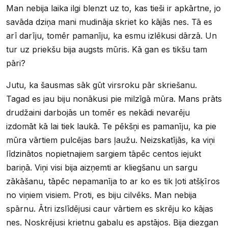
Man nebija laika ilgi blenzt uz to, kas tieši ir apkārtne, jo
savāda dziņa mani mudināja skriet ko kājās nes. Tā es
arī darīju, tomēr pamanīju, ka esmu izlēkusi dārzā. Un
tur uz priekšu bija augsts mūris. Kā gan es tikšu tam
pāri?
Jutu, ka šausmas sāk gūt virsroku pār skriešanu.
Tagad es jau biju nonākusi pie milzīgā mūra. Mans prāts
drudžaini darbojās un tomēr es nekādi nevarēju
izdomāt kā lai tiek laukā. Te pēkšņi es pamanīju, ka pie
mūra vārtiem pulcējas bars ļaužu. Neizskatījās, ka viņi
līdzinātos nopietnajiem sargiem tāpēc centos iejukt
bariņā. Viņi visi bija aizņemti ar kliegšanu un sargu
zākāšanu, tāpēc nepamanīja to ar ko es tik ļoti atšķīros
no viņiem visiem. Proti, es biju cilvēks. Man nebija
spārnu. Ātri izslīdējusi caur vārtiem es skrēju ko kājas
nes. Noskrējusi krietnu gabalu es apstājos. Bija diezgan