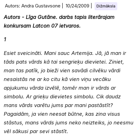
Autors: Andra Gustavsone |
10/24/2009
|
Dižmāksla
Autors - Līga Gutāne. darbs tapis literārajam
konkursam Latcon 07 ietvaros.
1
E
siet sveicināti. Mani sauc Artemija. Jā, jā man ir
tāds pats vārds kā tai sengrieķu dievietei. Ziniet,
man tas patīk, jo bieži vien savādi cilvēku vārdi
nesaistās ne ar ko citu kā vien viņu vecāku
apjukumu vārda izvēlē, tomēr man ir vārds ar
simbolu. Ar grieķu dievietes simbolu. Cik daudz
mans vārds varētu jums par mani pastāstīt?
Pagaidām, ja vien neesat būtne, kas zina visus
stāstus, mans vārds jums neko neizteiks, jo neesmu
vēl sākusi par sevi stāstīt.