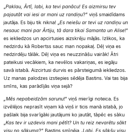
„
Paklau, Ārtī, labi, ka tevi panācu! Es aizmirsu tev
pajautāt vai iesi ar mani uz randiņu
?” viņš smaidīdams
jautāja. Es biju tik nikna! „
Es neiešu ar tevi uz randiņu un
nesauc mani par Ārtiju, tā dara tikai Samanta un Alise
!”
es iekliedzos un apcirtusies aizskrēju mājās. Izlikos, ka
nedzirdu kā Robertss sauc man nopakaļ. Dēļ viņa es
nedzirdēju tālāk. Dēļ viņa es neuzzināšu vairāk! Ātri
pateikusi vecākiem, ka nevēlos vakariņas, es iegāju
savā istabā. Aizcirtusi durvis es pārsteigumā iekliedzos.
Uz manas palodzes izstiepies sēdēja Bastins. Vai tas bija
smīns, kas parādījās viņa sejā?
„Mēs nepabeidzām sarunu
!” viņš mierīgi noteica. Es
izvēlējos neprasīt viņam kā viņš ir ticis manā istabā, jo
pašlaik bija svarīgāki jautājumi ko jautāt, tāpēc es sāku
„
Kas tev ir uzdevis mani pētīt? Un tu reiz nevarētu sākt
visu no sākuma
?” Bastins smīnēja „
Labi. Es sākšu visu