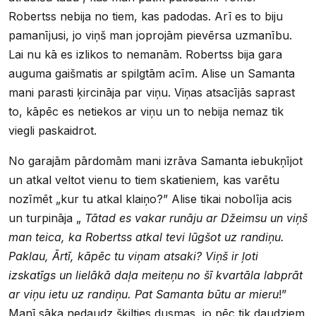
Robertss nebija no tiem, kas padodas. Arī es to biju
pamanījusi, jo viņš man joprojām pievērsa uzmanību.
Lai nu kā es izlikos to nemanām. Robertss bija gara
auguma gaišmatis ar spilgtām acīm. Alise un Samanta
mani parasti ķircināja par viņu. Viņas atsacījās saprast
to, kāpēc es netiekos ar viņu un to nebija nemaz tik
viegli paskaidrot.
No garajām pārdomām mani izrāva Samanta iebukņījot
un atkal veltot vienu to tiem skatieniem, kas varētu
nozīmēt „kur tu atkal klaiņo?” Alise tikai nobolīja acis
un turpināja „
Tātad es vakar runāju ar Džeimsu un viņš
man teica, ka Robertss atkal tevi lūgšot uz randiņu.
Paklau, Ārtī, kāpēc tu viņam atsaki? Viņš ir ļoti
izskatīgs un lielākā daļa meiteņu no šī kvartāla labprāt
ar viņu ietu uz randiņu. Pat Samanta būtu ar mieru
!”
Manī sāka nedaudz šķilties dusmas, jo pēc tik daudziem