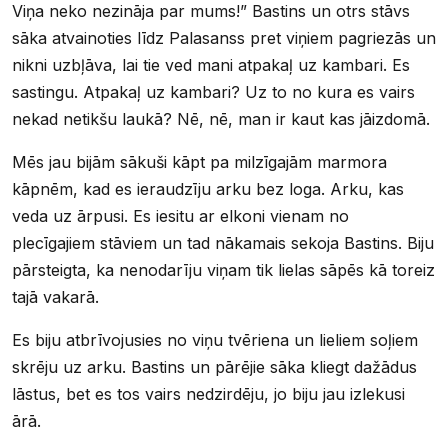
Viņa neko nezināja par mums!” Bastins un otrs stāvs
sāka atvainoties līdz Palasanss pret viņiem pagriezās un
nikni uzbļāva, lai tie ved mani atpakaļ uz kambari. Es
sastingu. Atpakaļ uz kambari? Uz to no kura es vairs
nekad netikšu laukā? Nē, nē, man ir kaut kas jāizdomā.
Mēs jau bijām sākuši kāpt pa milzīgajām marmora
kāpnēm, kad es ieraudzīju arku bez loga. Arku, kas
veda uz ārpusi. Es iesitu ar elkoni vienam no
plecīgajiem stāviem un tad nākamais sekoja Bastins. Biju
pārsteigta, ka nenodarīju viņam tik lielas sāpēs kā toreiz
tajā vakarā.
Es biju atbrīvojusies no viņu tvēriena un lieliem soļiem
skrēju uz arku. Bastins un pārējie sāka kliegt dažādus
lāstus, bet es tos vairs nedzirdēju, jo biju jau izlekusi
ārā.