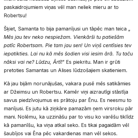
paskaidrojumiem viņas vēl man neliek mieru ar to
Robertsu!
Šķiet, Samanta to bija pamanījusi un tāpēc man teica „
Mēs jau tev neko nespiežam. Vienkārši tu patiešām
patīc Robertsam. Pie tam jau sen! Un viņš centīsies tev
iepatikties. Lai nu kā mēs šodien visi iesim ārā. Tu taču
nāksi vai ne? Lūdzu, Ārtī
!” Es piekritu. Man ir grūti
pretoties Samantas un Alises lūdzošajiem skatieniem.
Kā jau bijām norunājušas, vakara pusē mēs satikāmies
ar Džeimsu un Robertsu. Kamēr viņi aizrautīgi stāstīja
savus piedzīvojumus es prātoju par Ēnu. Es neesmu to
manījusi. Es jutu kā ziņkāre pamazām ņem virsroku pār
mani. Nolēmu, ka uzzināšu par to visu ko varēšu tiklīdz
kā pamanīšu, ka viņa atkal seko. Es tikai pagaidām vēl
šaubījos vai Ēna pēc vakardienas man vēl sekos.