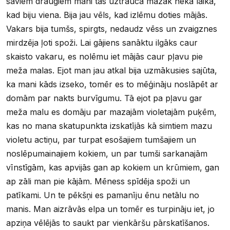
saviem draugiem mani tas uztrauca mazāk nekā laikā,
kad biju viena. Bija jau vēls, kad izlēmu doties mājās.
Vakars bija tumšs, spirgts, nedaudz vēss un zvaigznes
mirdzēja ļoti spoži. Lai gājiens sanāktu ilgāks caur
skaisto vakaru, es nolēmu iet mājās caur pļavu pie
meža malas. Ejot man jau atkal bija uzmākusies sajūta,
ka mani kāds izseko, tomēr es to mēģināju noslāpēt ar
domām par nakts burvīgumu. Tā ejot pa pļavu gar
meža malu es domāju par mazajām violetajām puķēm,
kas no mana skatupunkta izskatījās kā simtiem mazu
violetu actiņu, par turpat esošajiem tumšajiem un
noslēpumainajiem kokiem, un par tumši sarkanajām
vīnstīgām, kas apvijās gan ap kokiem un krūmiem, gan
ap zāli man pie kājām. Mēness spīdēja spoži un
patīkami. Un te pēkšņi es pamanīju ēnu netālu no
manis. Man aizrāvās elpa un tomēr es turpināju iet, jo
apziņa vēlējās to saukt par vienkāršu pārskatīšanos.