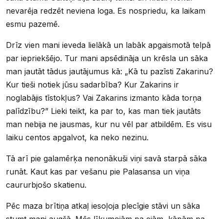
nevarēja redzēt neviena loga. Es nospriedu, ka laikam
esmu pazemē.
Drīz vien mani ieveda lielākā un labāk apgaismotā telpā
par iepriekšējo. Tur mani apsēdināja un krēsla un sāka
man jautāt tādus jautājumus kā: „Kā tu pazīsti Zakarinu?
Kur tieši notiek jūsu sadarbība? Kur Zakarins ir
noglabājis tīstokļus? Vai Zakarins izmanto kāda torņa
palīdzību?” Lieki teikt, ka par to, kas man tiek jautāts
man nebija ne jausmas, kur nu vēl par atbildēm. Es visu
laiku centos apgalvot, ka neko nezinu.
Tā arī pie galamērķa nenonākuši viņi savā starpā sāka
runāt. Kaut kas par vešanu pie Palasansa un viņa
caururbjošo skatienu.
Pēc maza brītiņa atkaļ iesoļoja plecīgie stāvi un sāka
stumt mani augšā. Mēs līkumojām pa ejām, kāpām pa