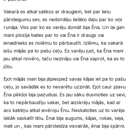
Vakarā es atkal satikos ar draugiem, bet par lielu
pārsteigumu sev, es nedzirdēju lielāko daļu par ko viņi
runāja. Viss par ko es varēju domāt bija Ēna. Un lai gan
mani plosīja bailes par to vai Ēna ir draugs vai
ienaidnieks es nolēmu to pārbaudīt. Izlēmu, ka vakarā
iešu mājās pa to pašu ceļu. Es varēju just, ka Ēna mani
jau atkal novēro, taču nezināju vai Ēna saprot, ka es to
jūtu.
Ejot mājās man bija jāpiespiež savas kājas iet pa to pašu
ceļu, jo savādāk es to nevarētu uzzināt. Ejot caur pļavu
Ēna pēkšņi bija pazudusi. Es jau sāku dusmoties uz sevi,
ka to nepārbaudīju vakar, bet aizskrēju mājās, kad ar
acs kaktiņu atkal ievēroju Ēnu. Neskatoties uz to varēja
labāk saskatīt tēlu. Ēnai bija augums, kājas, rokas, seja,
mati un , kas mani pārsteidza visvairāk, ēnai bija spārni.