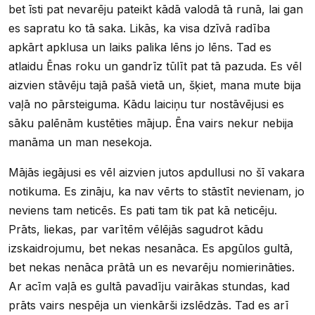
bet īsti pat nevarēju pateikt kādā valodā tā runā, lai gan
es sapratu ko tā saka. Likās, ka visa dzīvā radība
apkārt apklusa un laiks palika lēns jo lēns. Tad es
atlaidu Ēnas roku un gandrīz tūlīt pat tā pazuda. Es vēl
aizvien stāvēju tajā pašā vietā un, šķiet, mana mute bija
vaļā no pārsteiguma. Kādu laiciņu tur nostāvējusi es
sāku palēnām kustēties mājup. Ēna vairs nekur nebija
manāma un man nesekoja.
Mājās iegājusi es vēl aizvien jutos apdullusi no šī vakara
notikuma. Es zināju, ka nav vērts to stāstīt nevienam, jo
neviens tam neticēs. Es pati tam tik pat kā neticēju.
Prāts, liekas, par varītēm vēlējās sagudrot kādu
izskaidrojumu, bet nekas nesanāca. Es apgūlos gultā,
bet nekas nenāca prātā un es nevarēju nomierināties.
Ar acīm vaļā es gultā pavadīju vairākas stundas, kad
prāts vairs nespēja un vienkārši izslēdzās. Tad es arī