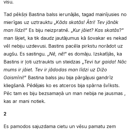
visu.
Tad pēkšņi Bastina balss ierunājās, tagad mainījusies no
mierīgas uz uztrauktu „
Kāds skatās! Ātri! Tev jānāk
man līdzi
!” Es biju neizpratnē. „
Kur jāiet? Kas skatās
?”
man šķiet, ka tik daudz jautājumus kā šovakar es nekad
vēl nebiju uzdevusi. Bastins pacēla pirkstu norādot uz
augšu. Es sastingu. „
Nē, nē
!” es domāju. Izskatījās, ka
Bastins ir ļoti uztraukts un steidzas „
Tevi tur gaida! Nāc
mums ir jāiet. Tev ir jādodas man līdzi uz Dižo
Gaismīni!
” Bastina balss jau bija pārgājusi gandrīz
kliegšanā. Pēdējais ko es atceros bija spārna švīksts.
Pēc tam es biju bezsamaņā un man nebija ne jausmas ,
kas ar mani notiek.
2
Es pamodos sajuzdama cietu un vēsu pamatu zem