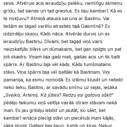
sevis. Atvērusi acis ieraudzīju pelēku, nemīlīgu akmeņu
grīdu, tad sienas un tad griestus. Es biju kambarī. Kā es
te nokļuvu? Atmiņā atausa saruna ar Bastinu. Vai
tiešām es tagad varētu atrasties tajā Gaismīnē? Es
izdzirdēju skaņu. Kāds nāca. Atvērās durvis un es
ieraudzīju Bastinu. Dīvaini, bet tagad viņš vairs
neizskatījās blāvs un dūmakains, bet gan spilgts un pat
ļoti skaidrs. Viņam bija gaiši mati, gaišas acis un tik balti
spārni. Ar Bastinu bija vēl kāds. Kāds tumšmatains
stāvs. Viņa spārni bija vēl baltāki kā Bastinam. Viņi
pamanīja, ka esmu nomodā. Es izlēmu klusēt un neteikt
neko lieku. Bastins, ar savādu smīnu uz sejas, iesāka
„
Sveika, Artemij. Kā jūties? Redzu esi gatava sākt
!”
pēdējo teikumu viņš veltīja vairāk otram stāvam nekā
man. Es jau gribēju iebilst un jautāt, ko sākt, bet
kambarī ienāca plecīgi stāvi un piecēluši mani kājās,
sāka stumt. Gaiteņi bija šauri, tumši un klusi. Nekur