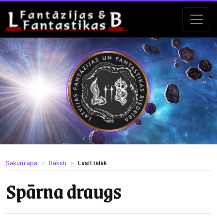
Sākumlapa
Raksti
Lasīt tālāk
Spārna draugs