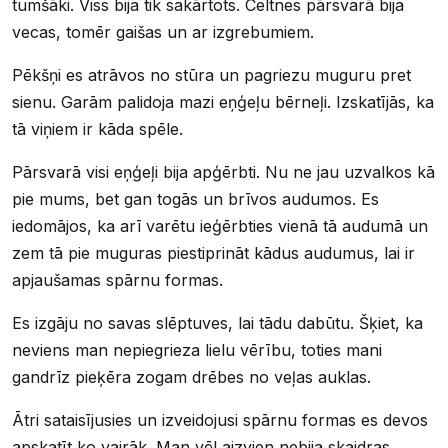
tumšāki. Viss bija tik sakārtots. Celtnes pārsvarā bija
vecas, tomēr gaišas un ar izgrebumiem.
Pēkšņi es atrāvos no stūra un pagriezu muguru pret
sienu. Garām palidoja mazi eņģeļu bērneļi. Izskatījās, ka
tā viņiem ir kāda spēle.
Pārsvarā visi eņģeļi bija apģērbti. Nu ne jau uzvalkos kā
pie mums, bet gan togās un brīvos audumos. Es
iedomājos, ka arī varētu ieģērbties vienā tā audumā un
zem tā pie muguras piestiprināt kādus audumus, lai ir
apjaušamas spārnu formas.
Es izgāju no savas slēptuves, lai tādu dabūtu. Šķiet, ka
neviens man nepiegrieza lielu vērību, toties mani
gandrīz pieķēra zogam drēbes no veļas auklas.
Ātri sataisījusies un izveidojusi spārnu formas es devos
apskatīt ko vairāk. Man vēl aizvien nebija skaidras