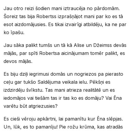
Jau otro reizi šodien mani iztraucēja no pārdomām.
Šoreiz tas bija Robertss izprašņājot mani par ko es tā
esot aizdomājusies. Es tikai izvairīgi atbildēju, ka ne par
ko īpašu.
Jau sāka palikt tumšs un tā kā Alise un Džeimss devās
mājās, par spīti Robertsa aicinājumam tomēr palikt, es
devos mājās.
Es biju dziļi iegrimusi domās un nogriezos pa pierasto
ceļu gar tukšo Saldējuma veikala ielu. Pēkšņi es
izdzirdēju švīkstu. Tas mani atrieza realitātē un es
iedomājos vai tiešām tas ir tas ko es domāju? Vai Ēna
varētu būt atgriezusies?
Es cieši vēroju apkārtni, lai pamanītu kur Ēna slēpjas.
Un, lūk, es to pamanīju! Pie rožu krūma, kas atradās