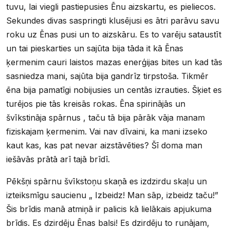
tuvu, lai viegli pastiepusies Ēnu aizskartu, es pieliecos.
Sekundes divas saspringti klusējusi es ātri parāvu savu
roku uz Ēnas pusi un to aizskāru. Es to varēju sataustīt
un tai pieskarties un sajūta bija tāda it kā Ēnas
ķermenim cauri laistos mazas enerģijas bites un kad tās
sasniedza mani, sajūta bija gandrīz tirpstoša. Tikmēr
ēna bija pamatīgi nobijusies un centās izrauties. Šķiet es
turējos pie tās kreisās rokas. Ēna spirinājās un
švīkstināja spārnus , taču tā bija pārāk vāja manam
fiziskajam ķermenim. Vai nav dīvaini, ka mani izseko
kaut kas, kas pat nevar aizstāvēties? Šī doma man
iešāvās prātā arī tajā brīdī.
Pēkšņi spārnu švīkstoņu skaņā es izdzirdu skaļu un
izteiksmīgu saucienu „ Izbeidz! Man sāp, izbeidz taču!”
Šis brīdis manā atmiņā ir palicis kā lielākais apjukuma
brīdis. Es dzirdēju Ēnas balsi! Es dzirdēju to runājam,