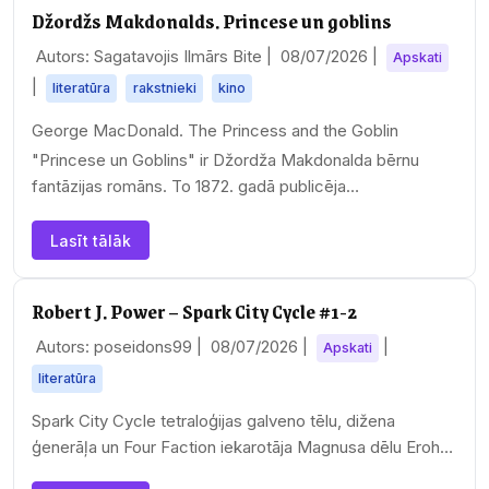
Džordžs Makdonalds. Princese un goblins
Autors: Sagatavojis Ilmārs Bite |
08/07/2026
|
Apskati
|
literatūra
rakstnieki
kino
George MacDonald. The Princess and the Goblin
"Princese un Goblins" ir Džordža Makdonalda bērnu
fantāzijas romāns. To 1872. gadā publicēja…
Lasīt tālāk
Robert J. Power – Spark City Cycle #1-2
Autors: poseidons99 |
08/07/2026
|
|
Apskati
literatūra
Spark City Cycle tetraloģijas galveno tēlu, dižena
ģenerāļa un Four Faction iekarotāja Magnusa dēlu Erohu
pirmajā ainā sastopam pie kāršu azartspēļu…