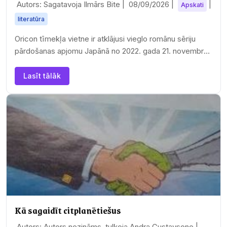
Autors: Sagatavoja Ilmārs Bite |
08/09/2026
|
|
Apskati
literatūra
Oricon tīmekļa vietne ir atklājusi vieglo romānu sēriju
pārdošanas apjomu Japānā no 2022. gada 21. novembra
līdz 2023. gada 21. maijam. 10 populārākie…
Lasīt tālāk
Kā sagaidīt citplanētiešus
Autors: Autors nezināms, tulkoja Andra Gustavsone |