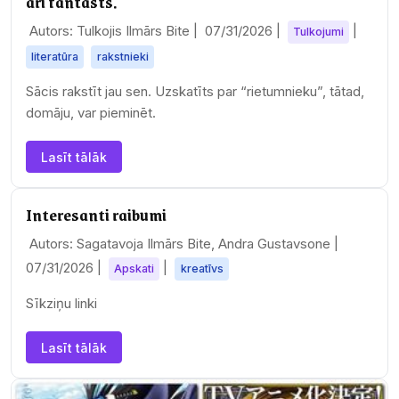
arī fantasts.
Autors: Tulkojis Ilmārs Bite |
07/31/2026
|
|
Tulkojumi
literatūra
rakstnieki
Sācis rakstīt jau sen. Uzskatīts par “rietumnieku”, tātad,
domāju, var pieminēt.
Lasīt tālāk
Interesanti raibumi
Autors: Sagatavoja Ilmārs Bite, Andra Gustavsone |
07/31/2026
|
|
Apskati
kreatīvs
Sīkziņu linki
Lasīt tālāk