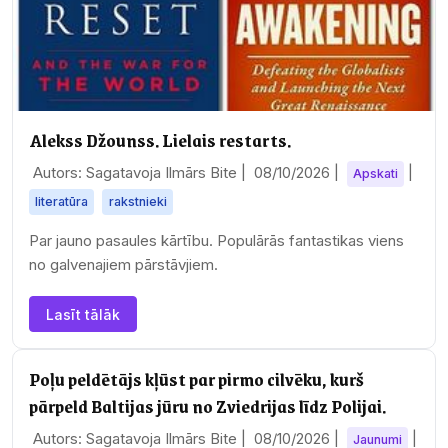
Alekss Džounss. Lielais restarts.
Autors: Sagatavoja Ilmārs Bite |
08/10/2026
|
|
Apskati
literatūra
rakstnieki
Par jauno pasaules kārtību. Populārās fantastikas viens
no galvenajiem pārstāvjiem.
Lasīt tālāk
Poļu peldētājs kļūst par pirmo cilvēku, kurš
pārpeld Baltijas jūru no Zviedrijas līdz Polijai.
Autors: Sagatavoja Ilmārs Bite |
08/10/2026
|
|
Jaunumi