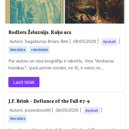
Rodžers Želaznijs. Kaķa acs
Autors: Sagatavoja Ilmārs Bite |
08/05/2026
|
|
Apskati
literatūra
rakstnieki
Par autoru un viņa biogrāfiju ir rakstīts. Viņa "Amberas
hronikas", īpaši pirmie romāni, no 10, ir viens no
dižākajiem fantastikas meistardarbiem.…
Lasīt tālāk
J.F. Brink – Defiance of the Fall #7-9
Autors: poseidons99 |
08/05/2026
|
|
Apskati
literatūra