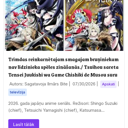
Trimdas reinkarnētajam smagajam bruņiniekam
nav līdzinieka spēles zināšanās./ Tsuihou sareta
Tensei Juukishi wa Game Chishiki de Musou suru
Autors: Sagatavoja Ilmārs Bite |
07/30/2026
|
|
Apskati
televīzija
2026. gada japāņu anime seriāls. Režisori: Shingo Suzuki
(chief), Tetsuichi Yamagishi (chief), Katsumasa
Yokomine
Lasīt tālāk