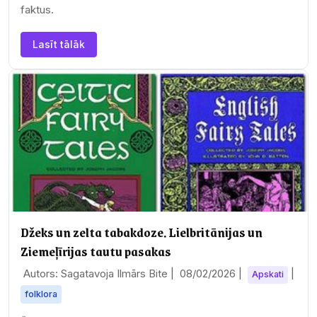
faktus.
Lasīt tālāk
Džeks un zelta tabakdoze. Lielbritānijas un
Ziemeļīrijas tautu pasakas
Autors: Sagatavoja Ilmārs Bite |
08/02/2026
|
|
Apskati
folklora