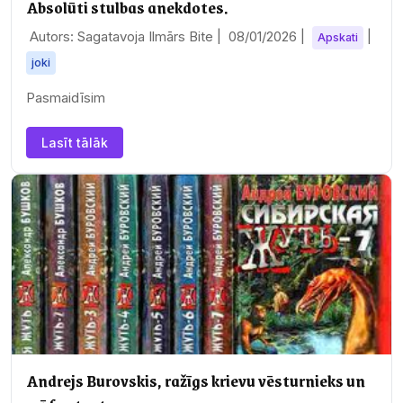
Absolūti stulbas anekdotes.
Autors: Sagatavoja Ilmārs Bite |
08/01/2026
|
|
Apskati
joki
Pasmaidīsim
Lasīt tālāk
Andrejs Burovskis, ražīgs krievu vēsturnieks un