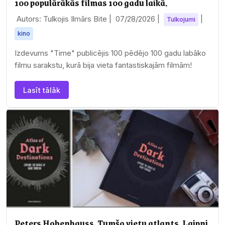
100 populārākās filmas 100 gadu laikā.
Autors: Tulkojis Ilmārs Bite |
07/28/2026
|
|
Tulkojumi
kino
Izdevums "Time" publicējis 100 pēdējo 100 gadu labāko
filmu sarakstu, kurā bija vieta fantastiskajām filmām!
Lasīt tālāk
Peters Hohenhauss. Tumšo vietu atlants. Laipni