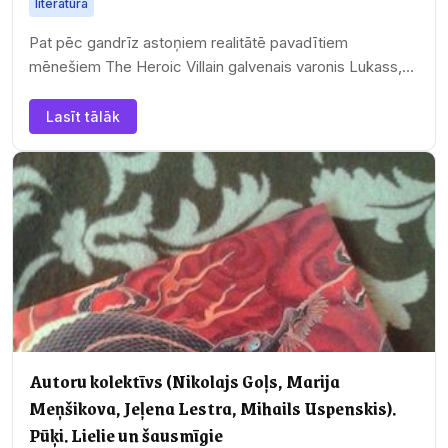
literatūra
Pat pēc gandrīz astoņiem realitātē pavadītiem
mēnešiem The Heroic Villain galvenais varonis Lukass,
jauns, veiksmīgs un turīgs kompānijas CEO nav…
Lasīt tālāk
Autoru kolektīvs (Nikolajs Goļs, Marija
Meņšikova, Jeļena Lestra, Mihails Uspenskis).
Pūķi. Lielie un šausmīgie