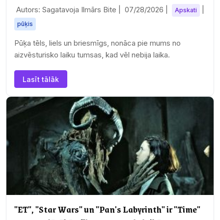
Autors: Sagatavoja Ilmārs Bite |
07/28/2026
|
|
Apskati
pūķis
Pūķa tēls, liels un briesmīgs, nonāca pie mums no
aizvēsturisko laiku tumsas, kad vēl nebija laika.
Lasīt tālāk
"ET", "Star Wars" un "Pan's Labyrinth" ir "Time"