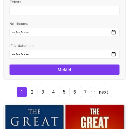
Teksts
No datuma
Līdz datumam
…
1
2
3
4
5
6
7
next