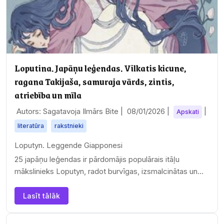
Loputina. Japāņu leģendas. Vilkatis kicune,
ragana Takijaša, samuraja vārds, zintis,
atriebība un mīla
Autors: Sagatavoja Ilmārs Bite |
08/01/2026
|
|
Apskati
literatūra
rakstnieki
Loputyn. Leggende Giapponesi
25 japāņu leģendas ir pārdomājis populārais itāļu
mākslinieks Loputyn, radot burvīgas, izsmalcinātas un
pasakaini…
Lasīt tālāk