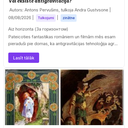
Vai eksistē antigravitācija?
Autors: Antons Pervušins, tulkoja Andra Gustvsone |
08/08/2026
|
|
Tulkojumi
zinātne
Aiz horizonta (За горизонтом)
Pateicoties fantastikas romāniem un filmām mēs esam
pieraduši pie domas, ka antigravitācijas tehnoloģija agrāk
vai…
Lasīt tālāk