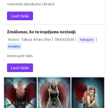
masveida iebrukuma Ukrainā.
Lasīt tālāk
Zināšanas, ko tu iespējams nezināji.
Autors: Tulkoja Ilmārs Bite |
08/04/2026
|
|
Tulkojumi
kreatīvs
Interesanti fakti.
Lasīt tālāk