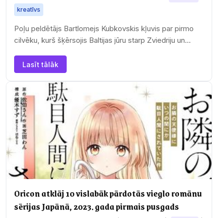
kreatīvs
Poļu peldētājs Bartlomejs Kubkovskis kļuvis par pirmo
cilvēku, kurš šķērsojis Baltijas jūru starp Zviedriju un
Poliju, vēsta portāls "15min.lt".
Lasīt tālāk
Oricon atklāj 10 vislabāk pārdotās vieglo romānu
sērijas Japānā, 2023. gada pirmais pusgads