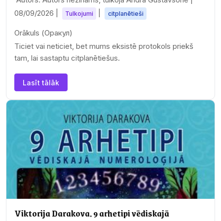
08/09/2026
|
|
Tulkojumi
citplanētieši
Orākuls (Оракул)
Ticiet vai neticiet, bet mums eksistē protokols priekš
tam, lai sastaptu citplanētiešus.
Lasīt tālāk
Viktorija Darakova. 9 arhetipi vēdiskajā