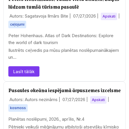
lūdzam tumšā tūrisma pasaulē
Autors: Sagatavoja Ilmārs Bite |
07/27/2026
|
|
Apskati
ceļojumi
Peter Hohenhaus. Atlas of Dark Destinations: Explore
the world of dark tourism
Ilustrēts ceļvedis pa mūsu planētas noslēpumainākajiem
un…
Lasīt tālāk
Pasaules okeāna iespējamā ārpuszemes izcelsme
Autors: Autors nezināms |
07/27/2026
|
|
Apskati
kosmoss
Planētas noslēpumi, 2026., aprīlis, Nr.4
Pētnieki veikuši mēģinājumu atbilstoši atsevišķu ķīmisko