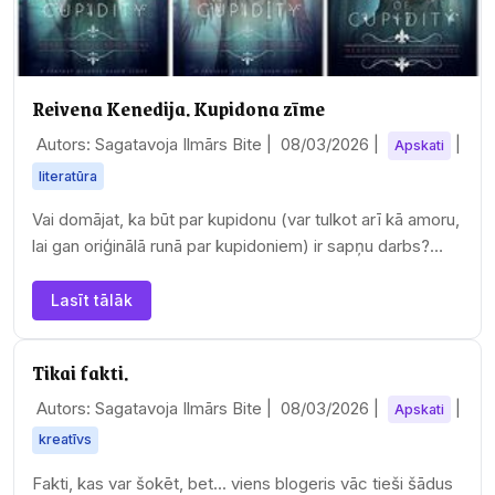
Reivena Kenedija. Kupidona zīme
Autors: Sagatavoja Ilmārs Bite |
08/03/2026
|
|
Apskati
literatūra
Vai domājat, ka būt par kupidonu (var tulkot arī kā amoru,
lai gan oriģinālā runā par kupidoniem) ir sapņu darbs?
Vienalga, kā. Jā, es varu dot…
Lasīt tālāk
Tikai fakti.
Autors: Sagatavoja Ilmārs Bite |
08/03/2026
|
|
Apskati
kreatīvs
Fakti, kas var šokēt, bet... viens blogeris vāc tieši šādus