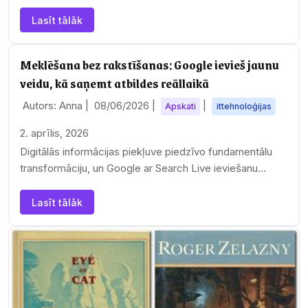
Lasīt tālāk
Meklēšana bez rakstīšanas: Google ievieš jaunu
veidu, kā saņemt atbildes reāllaikā
Autors: Anna |
08/06/2026
|
|
Apskati
ittehnoloģijas
2. aprīlis, 2026
Digitālās informācijas piekļuve piedzīvo fundamentālu
transformāciju, un Google ar Search Live ieviešanu
globālā mērogā iezīmē jaunu…
Lasīt tālāk