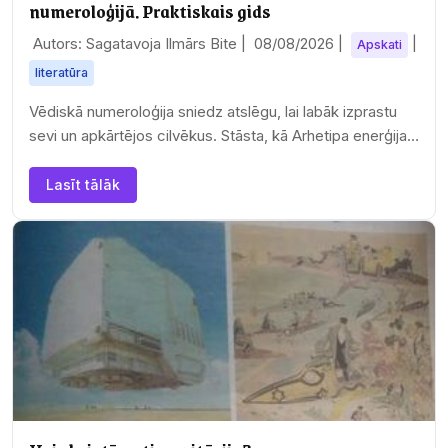
numeroloģijā. Praktiskais gids
Autors: Sagatavoja Ilmārs Bite |
08/08/2026
|
|
Apskati
literatūra
Vēdiskā numeroloģija sniedz atslēgu, lai labāk izprastu
sevi un apkārtējos cilvēkus. Stāsta, kā Arhetipa enerģija
ietekmē cilvēka pasaules uzskatus un…
Lasīt tālāk