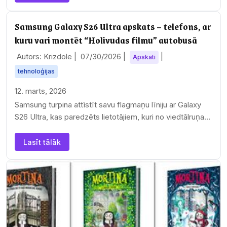
Samsung Galaxy S26 Ultra apskats – telefons, ar
kuru vari montēt “Holivudas filmu” autobusā
Autors: Krizdole |
07/30/2026
|
|
Apskati
tehnoloģijas
12. marts, 2026
Samsung turpina attīstīt savu flagmaņu līniju ar Galaxy
S26 Ultra, kas paredzēts lietotājiem, kuri no viedtālruņa
sagaida maksimālu…
Lasīt tālāk