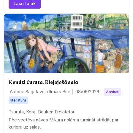
Lasīt tālāk
Kendzi Curuta. Klejojošā sala
Autors: Sagatavoja Ilmārs Bite |
08/06/2026
|
|
Apskati
literatūra
Tsuruta, Kenji. Bouken Erekitetou
Pēc vectēva nāves Mikura nolēma turpināt strādāt par
kurjeru uz salas.