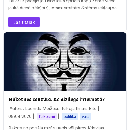
Lai arī ir pagājis jau labs laika sprīdis kopš Zeme vienā
jaukā dienā pēkšņi šķietami arbitrāra Sistēma iekļauj savā
neskaitāmo planētu sastāvā un…
Lasīt tālāk
Nākotnes cenzūra. Ko aizliegs internetā?
Autors: Leonīds Moižess, tulkoja Ilmārs Bite |
08/04/2026
|
|
Tulkojumi
politika
vara
Raksts no portāla mirf.ru tapis vēl pirms Krievijas