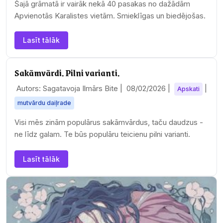
Šajā grāmatā ir vairāk nekā 40 pasakas no dažādām
Apvienotās Karalistes vietām. Smieklīgas un biedējošas.
Lasīt tālāk
Sakāmvārdi. Pilni varianti.
Autors: Sagatavoja Ilmārs Bite |
08/02/2026
|
|
Apskati
mutvārdu daiļrade
Visi mēs zinām populārus sakāmvārdus, taču daudzus -
ne līdz galam. Te būs populāru teicienu pilni varianti.
Lasīt tālāk