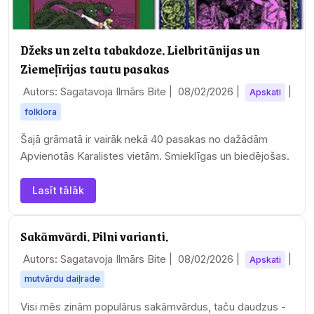
Džeks un zelta tabakdoze. Lielbritānijas un
Ziemeļīrijas tautu pasakas
Autors: Sagatavoja Ilmārs Bite |
08/02/2026
|
|
Apskati
folklora
Šajā grāmatā ir vairāk nekā 40 pasakas no dažādām
Apvienotās Karalistes vietām. Smieklīgas un biedējošas.
Lasīt tālāk
Sakāmvārdi. Pilni varianti.
Autors: Sagatavoja Ilmārs Bite |
08/02/2026
|
|
Apskati
mutvārdu daiļrade
Visi mēs zinām populārus sakāmvārdus, taču daudzus -