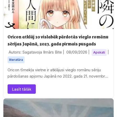
Oricon atklāj 10 vislabāk pārdotās vieglo romānu
sērijas Japānā, 2023. gada pirmais pusgads
Autors: Sagatavoja Ilmārs Bite |
08/09/2026
|
|
Apskati
literatūra
Oricon tīmekļa vietne ir atklājusi vieglo romānu sēriju
pārdošanas apjomu Japānā no 2022. gada 21. novembra
līdz 2023. gada 21. maijam. 10 populārākie…
Lasīt tālāk