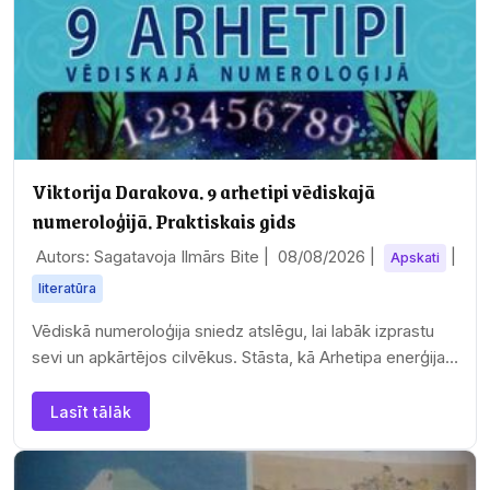
Viktorija Darakova. 9 arhetipi vēdiskajā
numeroloģijā. Praktiskais gids
Autors: Sagatavoja Ilmārs Bite |
08/08/2026
|
|
Apskati
literatūra
Vēdiskā numeroloģija sniedz atslēgu, lai labāk izprastu
sevi un apkārtējos cilvēkus. Stāsta, kā Arhetipa enerģija
ietekmē cilvēka pasaules uzskatus un…
Lasīt tālāk