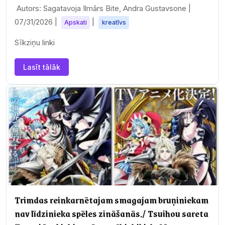
Autors: Sagatavoja Ilmārs Bite, Andra Gustavsone |
07/31/2026
|
|
Apskati
kreatīvs
Sīkziņu linki
Lasīt tālāk
Trimdas reinkarnētajam smagajam bruņiniekam
nav līdzinieka spēles zināšanās./ Tsuihou sareta