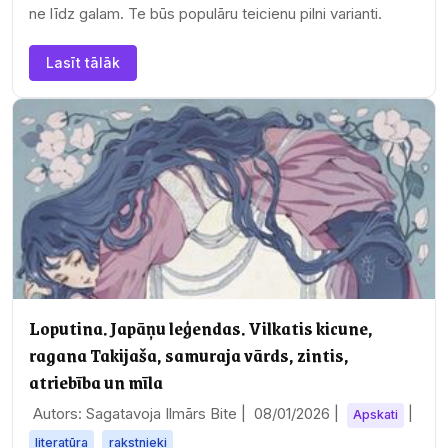
ne līdz galam. Te būs populāru teicienu pilni varianti.
Lasīt tālāk
Loputina. Japāņu leģendas. Vilkatis kicune,
ragana Takijaša, samuraja vārds, zintis,
atriebība un mīla
Autors: Sagatavoja Ilmārs Bite |
08/01/2026
|
|
Apskati
literatūra
rakstnieki