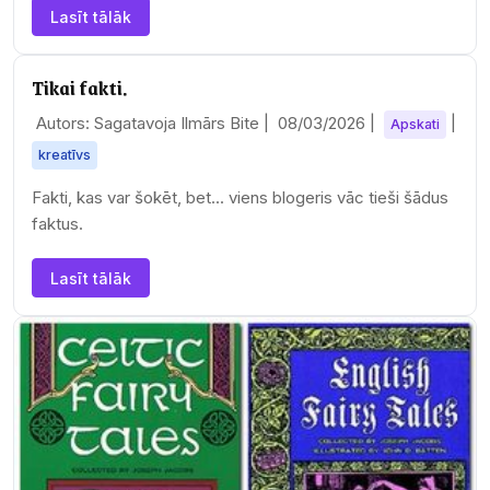
Lasīt tālāk
Tikai fakti.
Autors: Sagatavoja Ilmārs Bite |
08/03/2026
|
|
Apskati
kreatīvs
Fakti, kas var šokēt, bet... viens blogeris vāc tieši šādus
faktus.
Lasīt tālāk