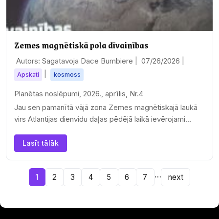
Zemes magnētiskā pola dīvainības
Autors: Sagatavoja Dace Bumbiere |
07/26/2026
|
|
Apskati
kosmoss
Planētas noslēpumi, 2026., aprīlis, Nr.4
Jau sen pamanītā vājā zona Zemes magnētiskajā laukā
virs Atlantijas dienvidu daļas pēdējā laikā ievērojami…
Lasīt tālāk
…
1
2
3
4
5
6
7
next