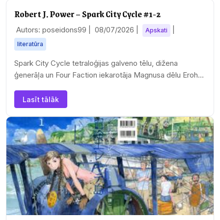
Robert J. Power – Spark City Cycle #1-2
Autors: poseidons99 |
08/07/2026
|
|
Apskati
literatūra
Spark City Cycle tetraloģijas galveno tēlu, dižena
ģenerāļa un Four Faction iekarotāja Magnusa dēlu Erohu
pirmajā ainā sastopam pie kāršu azartspēļu…
Lasīt tālāk