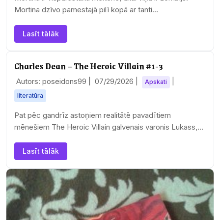
Mortina dzīvo pamestajā pilī kopā ar tanti…
Lasīt tālāk
Charles Dean – The Heroic Villain #1-3
Autors: poseidons99 |
07/29/2026
|
|
Apskati
literatūra
Pat pēc gandrīz astoņiem realitātē pavadītiem
mēnešiem The Heroic Villain galvenais varonis Lukass,
jauns, veiksmīgs un turīgs kompānijas CEO nav…
Lasīt tālāk