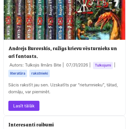
Andrejs Burovskis, ražīgs krievu vēsturnieks un
arī fantasts.
Autors: Tulkojis Ilmārs Bite |
07/31/2026
|
|
Tulkojumi
literatūra
rakstnieki
Sācis rakstīt jau sen. Uzskatīts par “rietumnieku”, tātad,
domāju, var pieminēt.
Lasīt tālāk
Interesanti raibumi