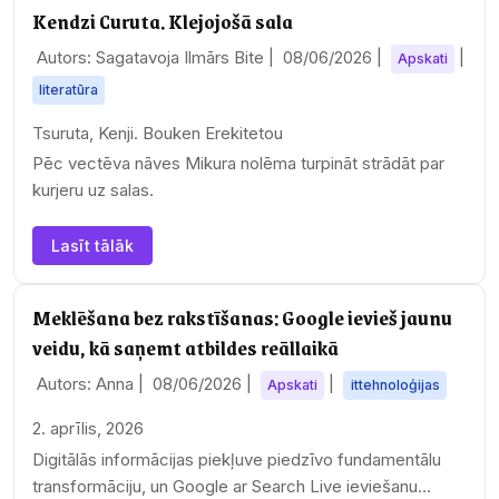
Kendzi Curuta. Klejojošā sala
Autors: Sagatavoja Ilmārs Bite |
08/06/2026
|
|
Apskati
literatūra
Tsuruta, Kenji. Bouken Erekitetou
Pēc vectēva nāves Mikura nolēma turpināt strādāt par
kurjeru uz salas.
Lasīt tālāk
Meklēšana bez rakstīšanas: Google ievieš jaunu
veidu, kā saņemt atbildes reāllaikā
Autors: Anna |
08/06/2026
|
|
Apskati
ittehnoloģijas
2. aprīlis, 2026
Digitālās informācijas piekļuve piedzīvo fundamentālu
transformāciju, un Google ar Search Live ieviešanu