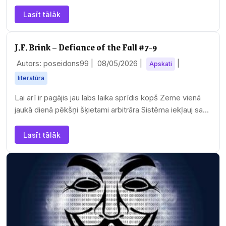
dižākajiem fantastikas meistardarbiem.…
Lasīt tālāk
J.F. Brink – Defiance of the Fall #7-9
Autors: poseidons99 |
08/05/2026
|
|
Apskati
literatūra
Lai arī ir pagājis jau labs laika sprīdis kopš Zeme vienā
jaukā dienā pēkšņi šķietami arbitrāra Sistēma iekļauj savā
neskaitāmo planētu sastāvā un…
Lasīt tālāk