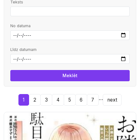
Teksts
No datuma
Līdz datumam
…
1
2
3
4
5
6
7
next