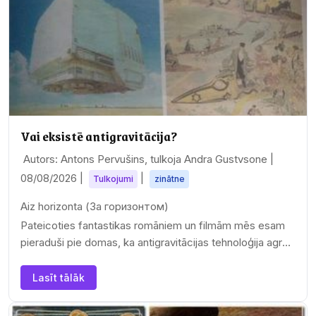
Vai eksistē antigravitācija?
Autors: Antons Pervušins, tulkoja Andra Gustvsone |
08/08/2026
|
|
Tulkojumi
zinātne
Aiz horizonta (За горизонтом)
Pateicoties fantastikas romāniem un filmām mēs esam
pieraduši pie domas, ka antigravitācijas tehnoloģija agrāk
vai…
Lasīt tālāk