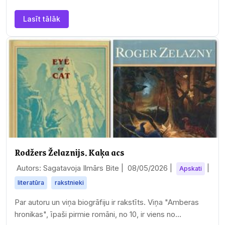
globālā mērogā iezīmē jaunu…
Lasīt tālāk
Rodžers Želaznijs. Kaķa acs
Autors: Sagatavoja Ilmārs Bite |
08/05/2026
|
|
Apskati
literatūra
rakstnieki
Par autoru un viņa biogrāfiju ir rakstīts. Viņa "Amberas
hronikas", īpaši pirmie romāni, no 10, ir viens no