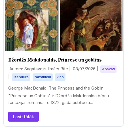
Džordžs Makdonalds. Princese un goblins
Autors: Sagatavojis Ilmārs Bite |
08/07/2026
|
Apskati
|
literatūra
rakstnieki
kino
George MacDonald. The Princess and the Goblin
"Princese un Goblins" ir Džordža Makdonalda bērnu
fantāzijas romāns. To 1872. gadā publicēja…
Lasīt tālāk