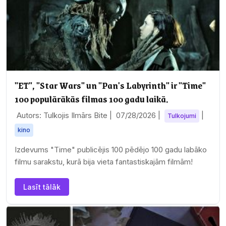
"ET", "Star Wars" un "Pan's Labyrinth" ir "Time"
100 populārākās filmas 100 gadu laikā.
Autors: Tulkojis Ilmārs Bite |
07/28/2026
|
|
Tulkojumi
kino
Izdevums "Time" publicējis 100 pēdējo 100 gadu labāko
filmu sarakstu, kurā bija vieta fantastiskajām filmām!
Lasīt tālāk