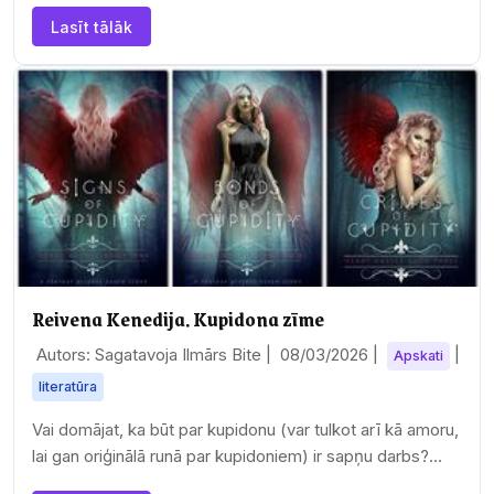
Lasīt tālāk
Reivena Kenedija. Kupidona zīme
Autors: Sagatavoja Ilmārs Bite |
08/03/2026
|
|
Apskati
literatūra
Vai domājat, ka būt par kupidonu (var tulkot arī kā amoru,
lai gan oriģinālā runā par kupidoniem) ir sapņu darbs?
Vienalga, kā. Jā, es varu dot…