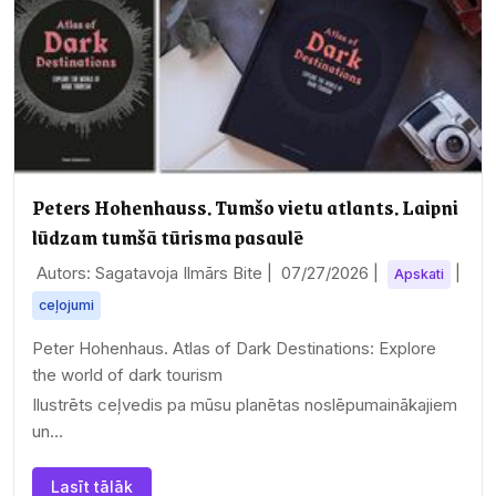
Peters Hohenhauss. Tumšo vietu atlants. Laipni
lūdzam tumšā tūrisma pasaulē
Autors: Sagatavoja Ilmārs Bite |
07/27/2026
|
|
Apskati
ceļojumi
Peter Hohenhaus. Atlas of Dark Destinations: Explore
the world of dark tourism
Ilustrēts ceļvedis pa mūsu planētas noslēpumainākajiem
un…
Lasīt tālāk