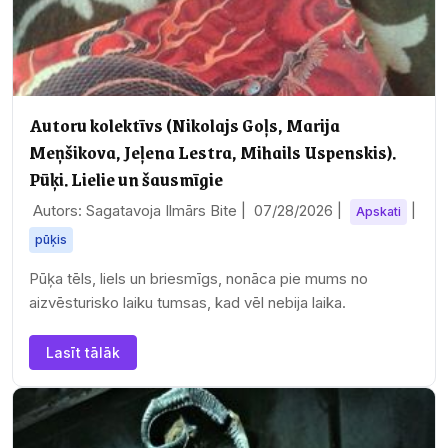
Autoru kolektīvs (Nikolajs Goļs, Marija
Meņšikova, Jeļena Lestra, Mihails Uspenskis).
Pūķi. Lielie un šausmīgie
Autors: Sagatavoja Ilmārs Bite |
07/28/2026
|
|
Apskati
pūķis
Pūķa tēls, liels un briesmīgs, nonāca pie mums no
aizvēsturisko laiku tumsas, kad vēl nebija laika.
Lasīt tālāk