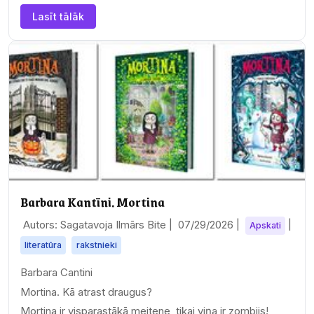
Lasīt tālāk
Barbara Kantīni. Mortina
Autors: Sagatavoja Ilmārs Bite |
07/29/2026
|
|
Apskati
literatūra
rakstnieki
Barbara Cantini
Mortina. Kā atrast draugus?
Mortina ir visparastākā meitene, tikai viņa ir zombijs!