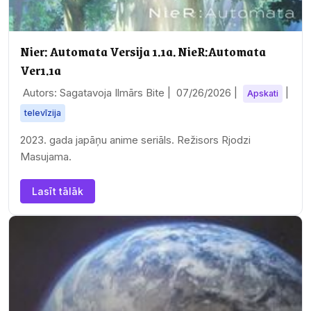
Nier: Automata Versija 1.1a. NieR:Automata
Ver1.1a
Autors: Sagatavoja Ilmārs Bite |
07/26/2026
|
|
Apskati
televīzija
2023. gada japāņu anime seriāls. Režisors Rjodzi
Masujama.
Lasīt tālāk