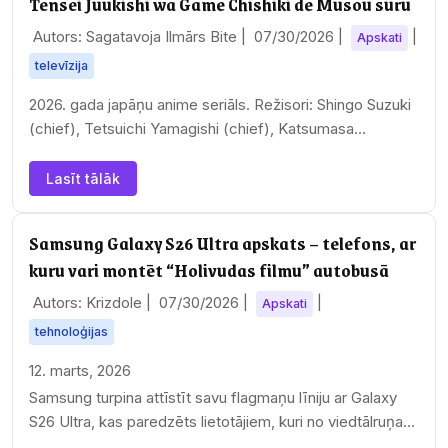
Tensei Juukishi wa Game Chishiki de Musou suru
Autors: Sagatavoja Ilmārs Bite |
07/30/2026
|
|
Apskati
televīzija
2026. gada japāņu anime seriāls. Režisori: Shingo Suzuki
(chief), Tetsuichi Yamagishi (chief), Katsumasa
Yokomine
Lasīt tālāk
Samsung Galaxy S26 Ultra apskats – telefons, ar
kuru vari montēt “Holivudas filmu” autobusā
Autors: Krizdole |
07/30/2026
|
|
Apskati
tehnoloģijas
12. marts, 2026
Samsung turpina attīstīt savu flagmaņu līniju ar Galaxy
S26 Ultra, kas paredzēts lietotājiem, kuri no viedtālruņa
sagaida maksimālu…