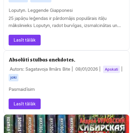
Loputyn. Leggende Giapponesi
25 japāņu leģendas ir pārdomājis populārais itāļu
mākslinieks Loputyn, radot burvīgas, izsmalcinātas un
pasakaini…
Lasīt tālāk
Absolūti stulbas anekdotes.
Autors: Sagatavoja Ilmārs Bite |
08/01/2026
|
|
Apskati
joki
Pasmaidīsim
Lasīt tālāk