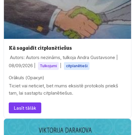
Kā sagaidīt citplanētiešus
Autors: Autors nezināms, tulkoja Andra Gustavsone |
08/09/2026
|
|
Tulkojumi
citplanētieši
Orākuls (Оракул)
Ticiet vai neticiet, bet mums eksistē protokols priekš
tam, lai sastaptu citplanētiešus.
Lasīt tālāk