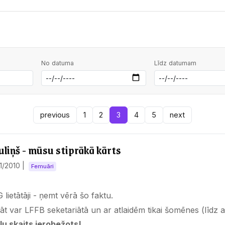
No datuma
Līdz datumam
previous
1
2
3
4
5
next
uliņš - mūsu stiprākā kārts
11/2010
|
Femuāri
lietātāji - ņemt vērā šo faktu.
āt var LFFB seketariātā un ar atlaidēm tikai šomēnes (līdz a
lu skaits ierobežots!