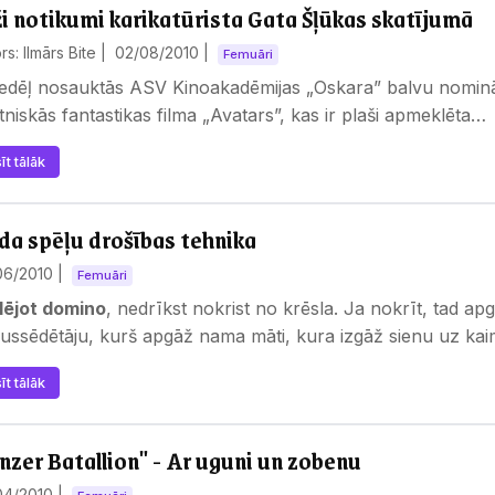
i notikumi karikatūrista Gata Šļūkas skatījumā
rs: Ilmārs Bite |
02/08/2010
|
Femuāri
edēļ nosauktās ASV Kinoakadēmijas „Oskara” balvu nomin
tniskās fantastikas filma „Avatars”, kas ir plaši apmeklēta…
īt tālāk
da spēļu drošības tehnika
06/2010
|
Femuāri
lējot domino
, nedrīkst nokrist no krēsla. Ja nokrīt, tad ap
ussēdētāju, kurš apgāž nama māti, kura izgāž sienu uz kai
amistabu, kas…
īt tālāk
nzer Batallion" - Ar uguni un zobenu
04/2010
|