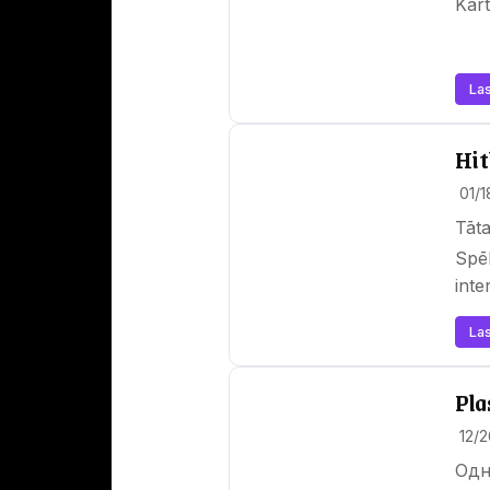
Kārt
Las
Hit
01/
Tāta
Spēl
int
Las
Pla
12/
Одн