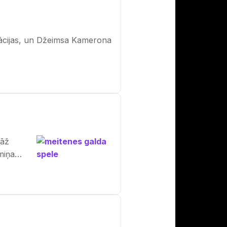
ācijas, un Džeimsa Kamerona
gāž
miņa