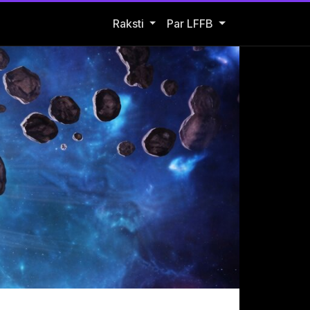
Open Raksti submenu
Raksti
Par LFFB