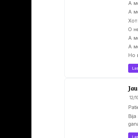
А м
А м
Хот
О н
А м
А м
Но 
Las
Jau
12/
Pati
Bija
gan
Las