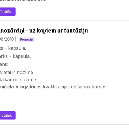
īt tālāk
nozārciņi - uz kapiem ar fantāziju
08/2010
|
Femuāri
s - kapsula.
nti:
vietai ir nozīme
laikam ir nozīme
ačiem būs jādodas kvalifikācijas celšanas kursos:
naudai ir nozīme
īt tālāk