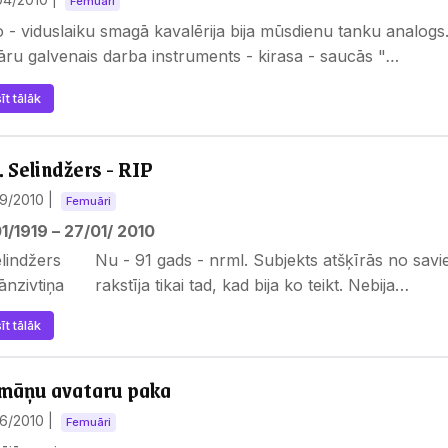
Femuāri
 - viduslaiku smagā kavalērija bija mūsdienu tanku analogs.
ru galvenais darba instruments - kirasa - saucās "
…
īt tālāk
D. Selindžers - RIP
29/2010
|
Femuāri
1/1919 – 27/01/ 2010
Nu - 91 gads - nrml. Subjekts atšķīrās no savi
rakstīja tikai tad, kad bija ko teikt. Nebija…
īt tālāk
māņu avataru paka
26/2010
|
Femuāri