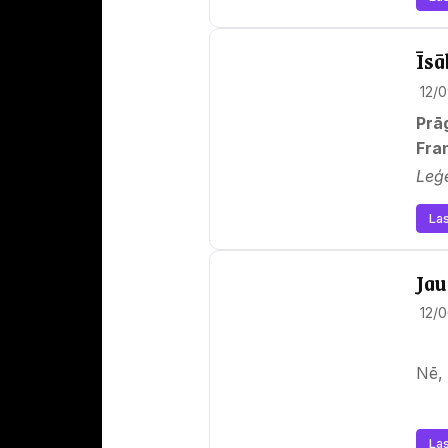
Īsā
12/
Prā
Fra
Leģ
Las
Jau
12/
Nē, 
Las