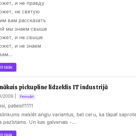
ожет, и не правду
ожет, не святую
им вам рассказать
ей мы знаем свыше
ожет, и не свыше
ожет, и не знаем
вам…
īt tālāk
nākais pickupline līdzeklis IT industrijā
10/2009
|
Femuāri
esi, patiesi!!1111
 slinkums meklēt angļu variantus, bet ceru, ka tāpat saprot
a pazīstams. Un kas galvenais -…
īt tālāk