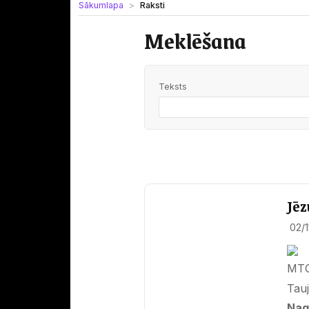
Sākumlapa
Raksti
Meklēšana
Teksts
Jēz
02/
MTG 
Tauj
Nag