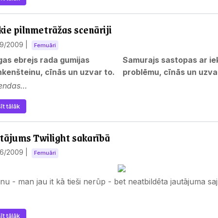
kie pilnmetrāžas scenāriji
09/2009
|
Femuāri
gas ebrejs rada gumijas
Samurajs sastopas ar ie
nkenšteinu, cīnās un uzvar to.
problēmu, cīnās un uzvar
endas…
īt tālāk
tājums Twilight sakarībā
06/2009
|
Femuāri
nu - man jau it kā tieši nerūp - bet neatbildēta jautājuma sajū
īt tālāk