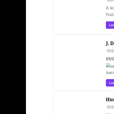
A ko
huzā
Las
J. 
01/
01/0
Las
Hu
01/