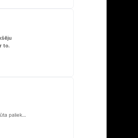
kšēju
 to.
ta paliek...