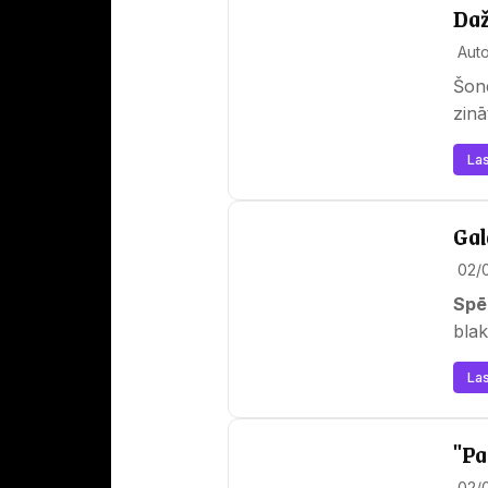
Daž
Auto
Šon
zinā
Las
Gal
02/
Spē
blak
guļ
Las
"Pa
02/