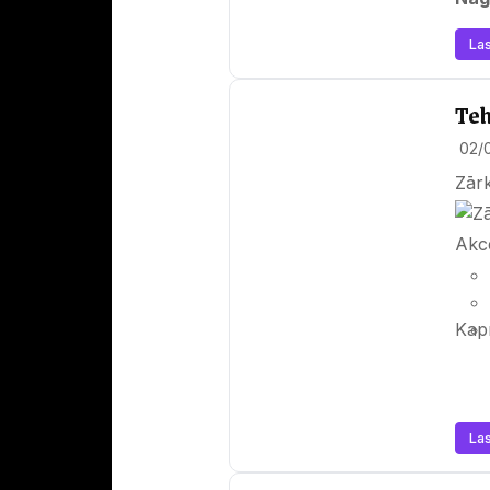
Las
Teh
02/
Zārk
Akce
Kapr
Las