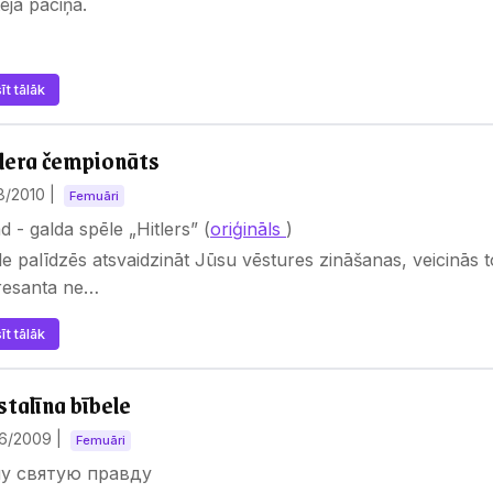
ējā paciņa.
īt tālāk
lera čempionāts
18/2010
|
Femuāri
d - galda spēle „Hitlers” (
oriģināls
)
e palīdzēs atsvaidzināt Jūsu vēstures zināšanas, veicinās 
eresanta ne…
īt tālāk
stalīna bībele
26/2009
|
Femuāri
у святую правду