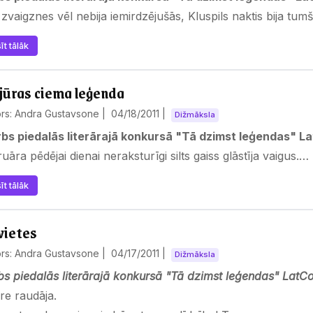
zvaigznes vēl nebija iemirdzējušās, Kluspils naktis bija tu
īt tālāk
jūras ciema leģenda
ors: Andra Gustavsone |
04/18/2011
|
Dižmāksla
bs piedalās literārajā konkursā "Tā dzimst leģendas" La
uāra pēdējai dienai neraksturīgi silts gaiss glāstīja vaigus.…
īt tālāk
vietes
ors: Andra Gustavsone |
04/17/2011
|
Dižmāksla
s piedalās literārajā konkursā "Tā dzimst leģendas" LatCo
re raudāja.