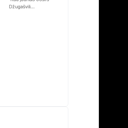
Džugašvili…