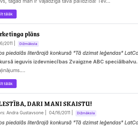
evs, tagad man ir vajadzīga tava palīdzība! Tev…
īt tālāk
ketinga plāns
16/2011
|
Dižmāksla
s piedalās literārajā konkursā "Tā dzimst leģendas" LatCo
kursā ieguvis izdevniecības Zvaigzne ABC speciālbalvu.
aļinājums.…
īt tālāk
LESTĪBA, DARI MANI SKAISTU!
ors: Andra Gustavsone |
04/16/2011
|
Dižmāksla
s piedalās literārajā konkursā "Tā dzimst leģendas" LatCo