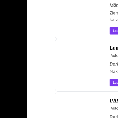
Mārk
Ziem
kā 
Las
Lau
Aut
Darb
Nakt
Las
PA
Aut
Dar