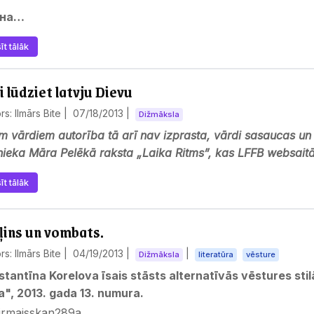
йна…
īt tālāk
i lūdziet latvju Dievu
rs: Ilmārs Bite |
07/18/2013
|
Dižmāksla
m vārdiem autorība tā arī nav izprasta, vārdi sasaucas un
nieka Māra Pelēkā raksta „Laika Ritms”, kas LFFB websait
īt tālāk
ļins un vombats.
rs: Ilmārs Bite |
04/19/2013
|
|
Dižmāksla
literatūra
vēsture
stantīna Korelova īsais stāsts alternatīvās vēstures sti
a", 2013. gada 13. numura.