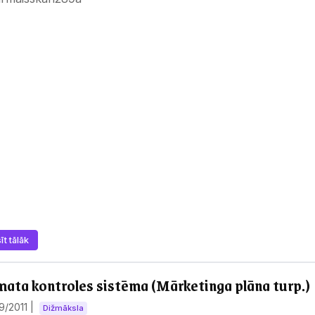
īt tālāk
mata kontroles sistēma (Mārketinga plāna turp.)
29/2011
|
Dižmāksla