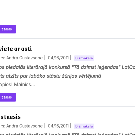
īt tālāk
viete ar asti
ors: Andra Gustavsone |
04/16/2011
|
Dižmāksla
s piedalās literārajā konkursā "Tā dzimst leģendas" LatCo
ts atzīts par labāko stāstu žūrijas vērtējumā
opies! Mainies…
īt tālāk
stnesis
ors: Andra Gustavsone |
04/16/2011
|
Dižmāksla