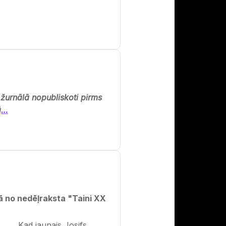
 žurnālā nopubliskoti pirms
ā
…
lā no nedēļraksta "Taini XX
Kad jaunais Josifs