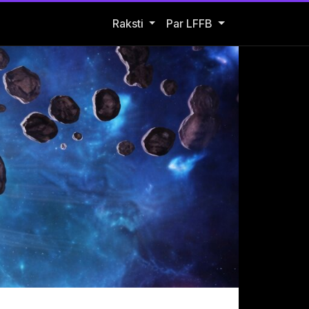
Open Raksti submenu
Raksti
Par LFFB