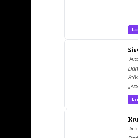
…
Las
Sie
Aut
Darb
Stās
„Att
Las
Kru
Aut