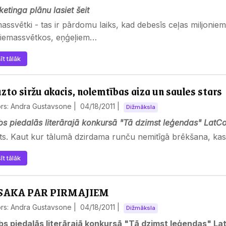
etinga plānu lasiet šeit
assvētki - tas ir pārdomu laiks, kad debesīs ceļas miljonie
ziemassvētkos, eņģeļiem…
īt tālāk
zto siržu akacis, nolemtības aiza un saules stars
ors: Andra Gustavsone |
04/18/2011
|
Dižmāksla
s piedalās literārajā konkursā "Tā dzimst leģendas" LatCo
s. Kaut kur tālumā dzirdama runču nemitīgā brēkšana, kas
īt tālāk
SAKA PAR PIRMAJIEM
ors: Andra Gustavsone |
04/18/2011
|
Dižmāksla
bs piedalās literārajā konkursā "Tā dzimst leģendas" Lat