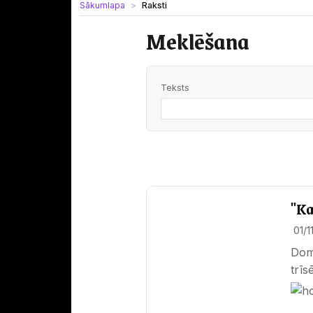
Sākumlapa
Raksti
Meklēšana
Teksts
"Ka
01/1
Domā
trīs