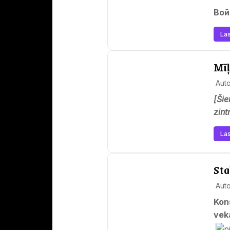
Во
Las
Mīļ
Auto
[Šie
zint
Las
Sta
Auto
Kon
vek