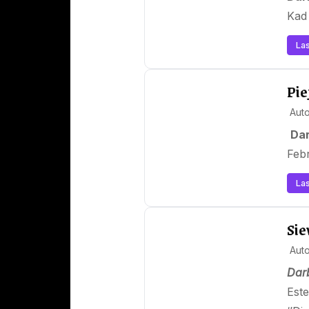
Kad 
Las
Pie
Aut
Dar
Febr
Las
Sie
Aut
Darb
Este