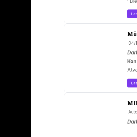
‘’Di
Las
Mār
04/
Darb
Kon
Atv
Las
MĪ
Aut
Darb