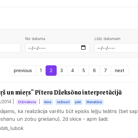
No datuma
Līdz datumam
previous
1
2
3
4
5
6
7
next
ŗš un mieŗs" Pītera Džeksōna interpretācijā
1/2014
|
|
Dižmāksla
kino
režisori
joki
literatūra
jams, ka realizācija varētu būt episks leļļju teātris (bet sa
ēshanu un zobu griešanu). 2d skice - apm šadi: