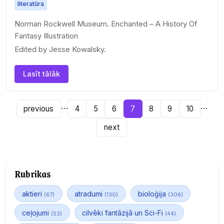
literatūra
Norman Rockwell Museum. Enchanted – A History Of
Fantasy Illustration
Edited by Jesse Kowalsky.
Lasīt tālāk
…
…
previous
4
5
6
7
8
9
10
next
Rubrikas
aktieri
atradumi
bioloģija
(67)
(130)
(306)
ceļojumi
cilvēki fantāzijā un Sci-Fi
(53)
(44)