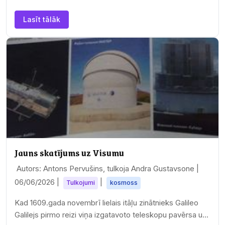
nosaukumu…
Lasīt tālāk
Jauns skatījums uz Visumu
Autors: Antons Pervušins, tulkoja Andra Gustavsone |
06/06/2026
|
|
Tulkojumi
kosmoss
Kad 1609.gada novembrī lielais itāļu zinātnieks Galileo
Galilejs pirmo reizi viņa izgatavoto teleskopu pavērsa uz