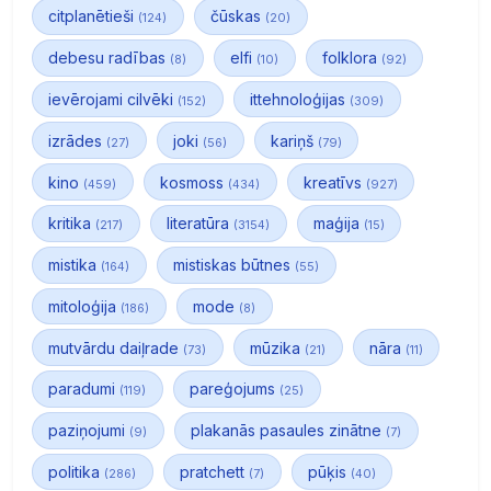
citplanētieši
čūskas
(124)
(20)
debesu radības
elfi
folklora
(8)
(10)
(92)
ievērojami cilvēki
ittehnoloģijas
(152)
(309)
izrādes
joki
kariņš
(27)
(56)
(79)
kino
kosmoss
kreatīvs
(459)
(434)
(927)
kritika
literatūra
maģija
(217)
(3154)
(15)
mistika
mistiskas būtnes
(164)
(55)
mitoloģija
mode
(186)
(8)
mutvārdu daiļrade
mūzika
nāra
(73)
(21)
(11)
paradumi
pareģojums
(119)
(25)
paziņojumi
plakanās pasaules zinātne
(9)
(7)
politika
pratchett
pūķis
(286)
(7)
(40)