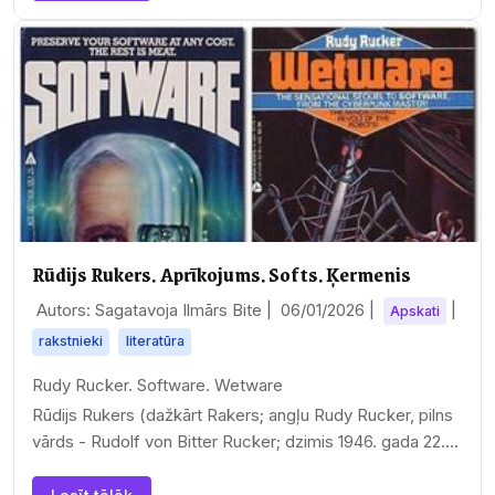
Rūdijs Rukers. Aprīkojums. Softs. Ķermenis
Autors: Sagatavoja Ilmārs Bite |
06/01/2026
|
|
Apskati
rakstnieki
literatūra
Rudy Rucker. Software. Wetware
Rūdijs Rukers (dažkārt Rakers; angļu Rudy Rucker, pilns
vārds - Rudolf von Bitter Rucker; dzimis 1946. gada 22.
martā)…