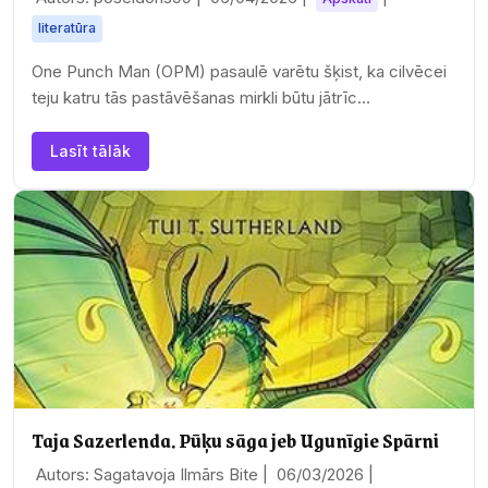
literatūra
One Punch Man (OPM) pasaulē varētu šķist, ka cilvēcei
teju katru tās pastāvēšanas mirkli būtu jātrīc
eksistenciālās šausmās un gaidās, jo lielāku vai…
Lasīt tālāk
Taja Sazerlenda. Pūķu sāga jeb Ugunīgie Spārni
Autors: Sagatavoja Ilmārs Bite |
06/03/2026
|