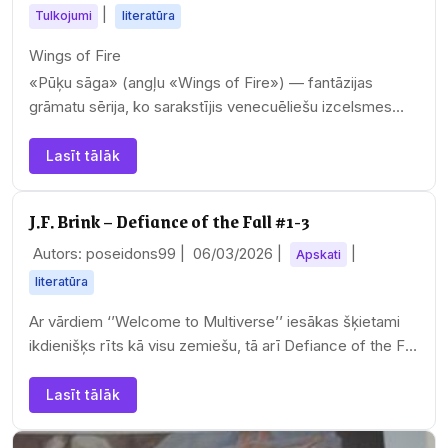
|
Tulkojumi
literatūra
Wings of Fire
«Pūķu sāga» (angļu «Wings of Fire») — fantāzijas
grāmatu sērija, ko sarakstījis venecuēliešu izcelsmes
amerikāņu rakstniece Tui…
Lasīt tālāk
J.F. Brink – Defiance of the Fall #1-3
Autors: poseidons99 |
06/03/2026
|
|
Apskati
literatūra
Ar vārdiem ‘’Welcome to Multiverse’’ iesākas šķietami
ikdienišķs rīts kā visu zemiešu, tā arī Defiance of the Fall
sērijas galvenā varoņa Zakarija…
Lasīt tālāk