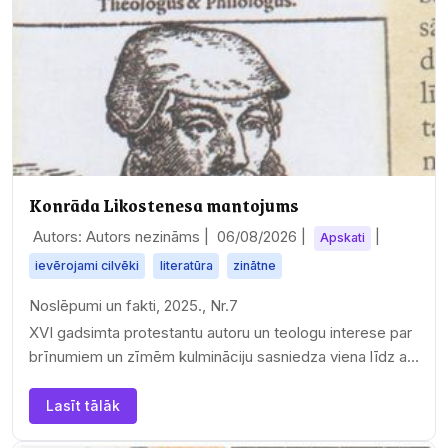
Konrāda Likostenesa mantojums
Autors: Autors nezināms |
06/08/2026
|
|
Apskati
ievērojami cilvēki
literatūra
zinātne
Noslēpumi un fakti, 2025., Nr.7
XVI gadsimta protestantu autoru un teologu interese par
brīnumiem un zīmēm kulmināciju sasniedza viena līdz ar
viena…
Lasīt tālāk