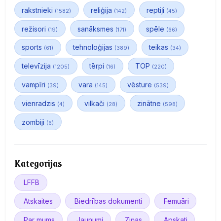
rakstnieki
reliģija
reptiļi
(1582)
(142)
(45)
režisori
sanāksmes
spēle
(19)
(171)
(66)
sports
tehnoloģijas
teikas
(61)
(389)
(34)
televīzija
tērpi
TOP
(1205)
(16)
(220)
vampīri
vara
vēsture
(39)
(145)
(539)
vienradzis
vilkači
zinātne
(4)
(28)
(598)
zombiji
(6)
Kategorijas
LFFB
Atskaites
Biedrības dokumenti
Femuāri
Par mums
Jaunumi
Ziņas
Apskati