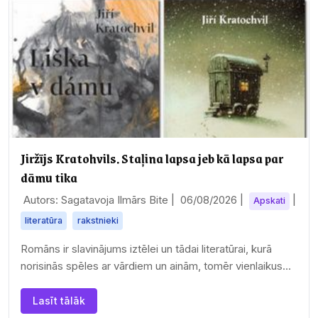
Jiržījs Kratohvils. Staļina lapsa jeb kā lapsa par
dāmu tika
Autors: Sagatavoja Ilmārs Bite |
06/08/2026
|
|
Apskati
literatūra
rakstnieki
Romāns ir slavinājums iztēlei un tādai literatūrai, kurā
norisinās spēles ar vārdiem un ainām, tomēr vienlaikus
piedāvā arī spēcīgu stāstu par dažādu…
Lasīt tālāk