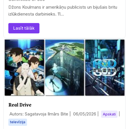
Džons Koulmans ir amerikāņu publicists un bijušais britu
izlūkdienesta darbinieks. 11…
Lasīt tālāk
Real Drive
Autors: Sagatavoja Ilmārs Bite |
06/05/2026
|
|
Apskati
televīzija