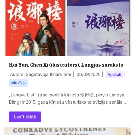
Hai Yan. Chen Xi (ilustrators). Langjas saraksts
Autors: Sagatavoja Ilmārs Bite |
06/09/2026
|
|
Apskati
televīzija
„Langya List” (tradicionālā ķīniešu 琅琊榜, pinyin Lángyá
Bǎng) ir 2015. gada ķīniešu vēsturisks televīzijas seriāls,
kura pamatā ir Hai Jana tāda paša…
Lasīt tālāk