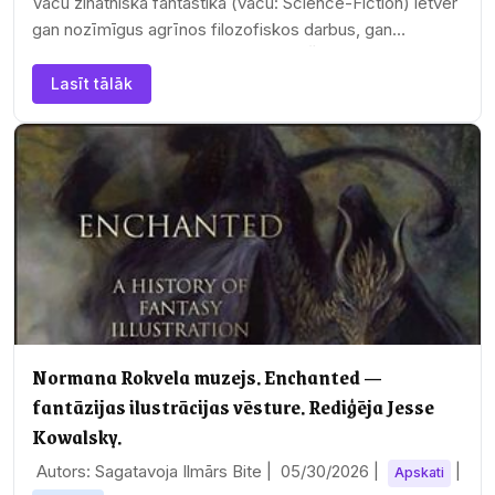
Vācu zinātniskā fantastika (vācu: Science-Fiction) ietver
gan nozīmīgus agrīnos filozofiskos darbus, gan
iespaidīgus mūsdienu tehnotrillerus. Žanra…
Lasīt tālāk
Normana Rokvela muzejs. Enchanted —
fantāzijas ilustrācijas vēsture. Rediģēja Jesse
Kowalsky.
Autors: Sagatavoja Ilmārs Bite |
05/30/2026
|
|
Apskati