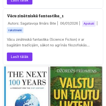
Lasīt tālāk
Vācu zinātniskā fantastika_1
Autors: Sagatavoja Ilmārs Bite |
06/01/2026
|
|
Apskati
rakstnieki
Vācu zinātniskā fantastika (Science Fiction) ir ar
bagātām tradīcijām, sākot no agrīnās filozofiskās
literatūras līdz pasaulē populārākajiem kosmosa…
Lasīt tālāk