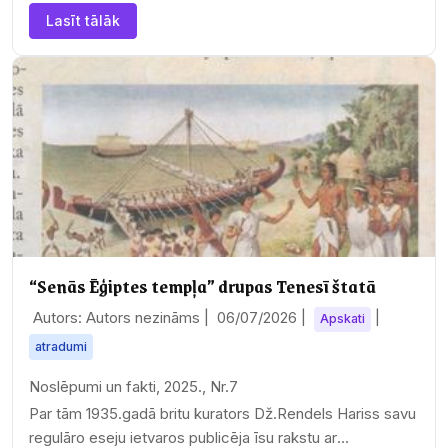
Lasīt tālāk
“Senās Ēģiptes tempļa” drupas Tenesī štatā
Autors: Autors nezināms |
06/07/2026
|
|
Apskati
atradumi
Noslēpumi un fakti, 2025., Nr.7
Par tām 1935.gadā britu kurators Dž.Rendels Hariss savu
regulāro eseju ietvaros publicēja īsu rakstu ar