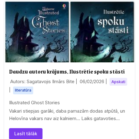
Daudzu autoru krājums. Ilustrētie spoku stāsti
Autors: Sagatavojis Ilmārs Bite |
06/02/2026
|
Apskati
|
literatūra
Illustrated Ghost Stories
Vakari stiepjas garāki, daba pamazām dodas atpūtā, un
Helovīna vakars nav aiz kalniem… Laiks gatavoties
spoku stāstu…
Lasīt tālāk