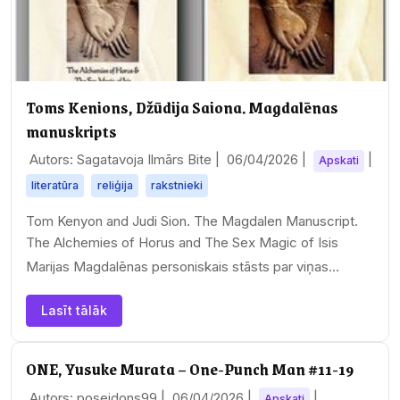
Toms Kenions, Džūdija Saiona. Magdalēnas
manuskripts
Autors: Sagatavoja Ilmārs Bite |
06/04/2026
|
|
Apskati
literatūra
reliģija
rakstnieki
Tom Kenyon and Judi Sion. The Magdalen Manuscript.
The Alchemies of Horus and The Sex Magic of Isis
Marijas Magdalēnas personiskais stāsts par viņas…
Lasīt tālāk
ONE, Yusuke Murata – One-Punch Man #11-19
Autors: poseidons99 |
06/04/2026
|
|
Apskati