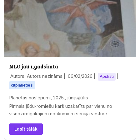
NLO jau 1.gadsimtā
Autors: Autors nezināms |
06/02/2026
|
|
Apskati
citplanētieši
Planētas noslēpumi, 2025., jūnijs/jūlijs
Pirmais jūdu-romiešu karš uzskatīts par vienu no
visnozīmīgākajiem notikumiem senajā vēsturē.
Mūsdienu…
Lasīt tālāk