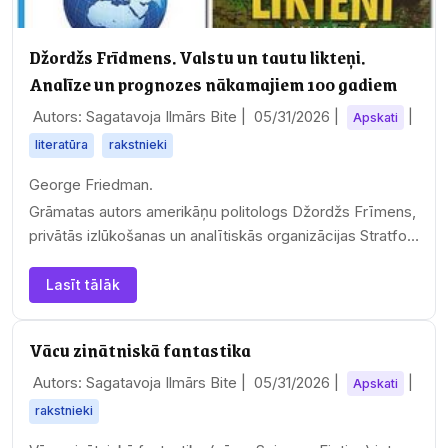
Džordžs Frīdmens. Valstu un tautu likteņi.
Analīze un prognozes nākamajiem 100 gadiem
Autors: Sagatavoja Ilmārs Bite |
05/31/2026
|
|
Apskati
literatūra
rakstnieki
George Friedman.
Grāmatas autors amerikāņu politologs Džordžs Frīmens,
privātās izlūkošanas un analītiskās organizācijas Stratfor
direktors sniedz…
Lasīt tālāk
Vācu zinātniskā fantastika
Autors: Sagatavoja Ilmārs Bite |
05/31/2026
|
|
Apskati
rakstnieki