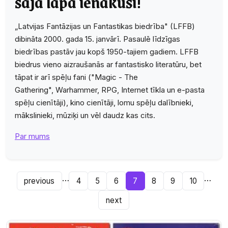
šajā lapā ienākuši!
„Latvijas Fantāzijas un Fantastikas biedrība" (LFFB)
dibināta 2000. gada 15. janvārī. Pasaulē līdzīgas
biedrības pastāv jau kopš 1950-tajiem gadiem. LFFB
biedrus vieno aizraušanās ar fantastisko literatūru, bet
tāpat ir arī spēļu fani ("Magic - The
Gathering", Warhammer, RPG, Internet tīkla un e-pasta
spēļu cienītāji), kino cienītāji, lomu spēļu dalībnieki,
mākslinieki, mūziķi un vēl daudz kas cits.
Par mums
…
…
previous
4
5
6
7
8
9
10
next