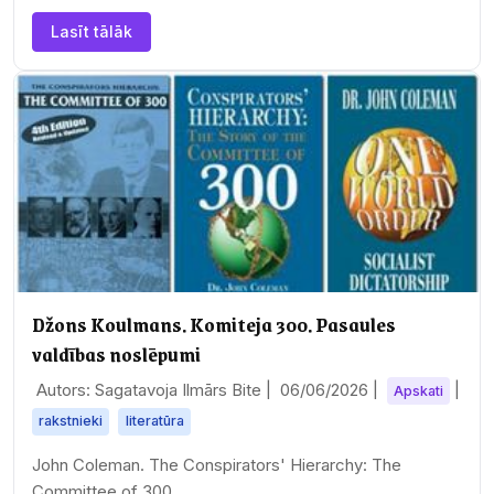
Mēnesi, viņš pat priekšā stādīties…
Lasīt tālāk
Džons Koulmans. Komiteja 300. Pasaules
valdības noslēpumi
Autors: Sagatavoja Ilmārs Bite |
06/06/2026
|
|
Apskati
rakstnieki
literatūra
John Coleman. The Conspirators' Hierarchy: The
Committee of 300