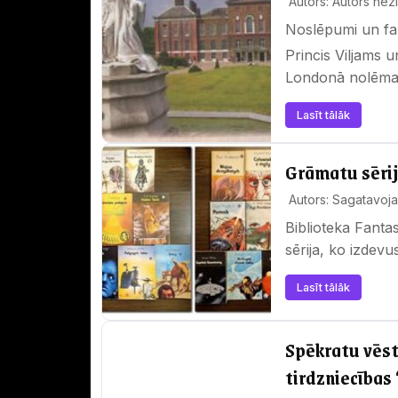
Autors: Autors nez
Noslēpumi un fak
Princis Viljams u
Londonā nolēma i
Lasīt tālāk
Grāmatu sērij
Autors: Sagatavoja 
Biblioteka Fantas
sērija, ko izdev
gada), un tā tik
Lasīt tālāk
Spēkratu vēst
tirdzniecības