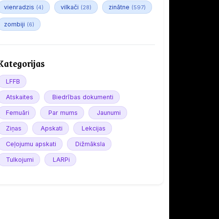
vienradzis
vilkači
zinātne
(4)
(28)
(597)
zombiji
(6)
Kategorijas
LFFB
Atskaites
Biedrības dokumenti
Femuāri
Par mums
Jaunumi
Ziņas
Apskati
Lekcijas
Ceļojumu apskati
Dižmāksla
Tulkojumi
LARPi