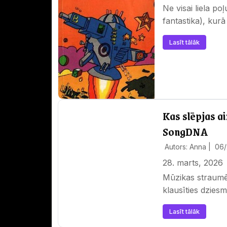
Ne visai liela po
fantastika), kurā
Lasīt tālāk
Kas slēpjas ai
SongDNA
Autors: Anna |
06
28. marts, 2026
Mūzikas straumēš
klausīties dzies
Lasīt tālāk