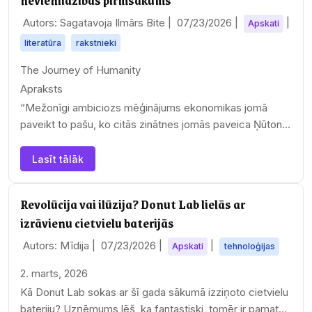
Autors: Sagatavoja Ilmārs Bite |
07/23/2026
|
|
Apskati
literatūra
rakstnieki
The Journey of Humanity
Apraksts
“Mežonīgi ambiciozs mēģinājums ekonomikas jomā
paveikt to pašu, ko citās zinātnes jomās paveica Ņūtons,
Darvins vai…
Lasīt tālāk
Revolūcija vai ilūzija? Donut Lab lielās ar
izrāvienu cietvielu baterijās
Autors: Mīdija |
07/23/2026
|
|
Apskati
tehnoloģijas
2. marts, 2026
Kā Donut Lab sokas ar šī gada sākumā izziņoto cietvielu
bateriju? Uzņēmums lēš, ka fantastiski, tomēr ir pamats