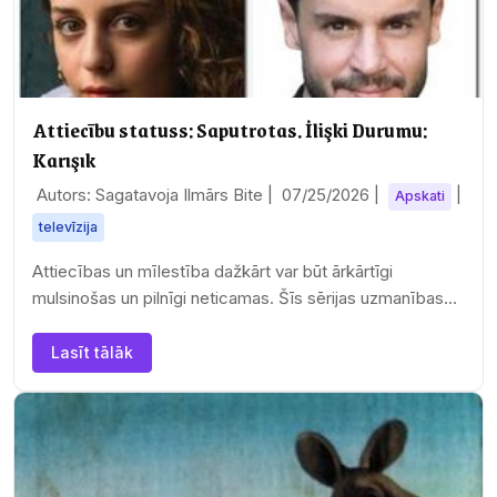
Attiecību statuss: Saputrotas. İlişki Durumu:
Karışık
Autors: Sagatavoja Ilmārs Bite |
07/25/2026
|
|
Apskati
televīzija
Attiecības un mīlestība dažkārt var būt ārkārtīgi
mulsinošas un pilnīgi neticamas. Šīs sērijas uzmanības
centrā ir stāsts par Džanu Tekinu. Viņš ir…
Lasīt tālāk