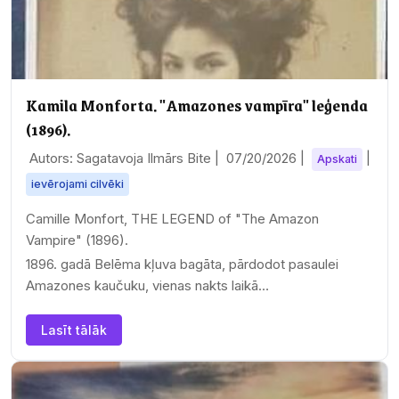
Kamila Monforta. "Amazones vampīra" leģenda
(1896).
Autors: Sagatavoja Ilmārs Bite |
07/20/2026
|
|
Apskati
ievērojami cilvēki
Camille Monfort, THE LEGEND of "The Amazon
Vampire" (1896).
1896. gadā Belēma kļuva bagāta, pārdodot pasaulei
Amazones kaučuku, vienas nakts laikā…
Lasīt tālāk