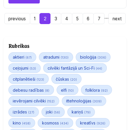
…
previous
1
2
3
4
5
6
7
next
Rubrikas
aktieri
atradumi
bioloģija
(67)
(130)
(306)
ceļojumi
cilvēki fantāzijā un Sci-Fi
(53)
(44)
citplanētieši
čūskas
(123)
(20)
debesu radības
elfi
folklora
(8)
(10)
(92)
ievērojami cilvēki
ittehnoloģijas
(152)
(309)
izrādes
joki
kariņš
(27)
(56)
(79)
kino
kosmoss
kreatīvs
(458)
(434)
(926)