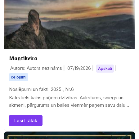
Mantikeira
Autors: Autors nezināms |
07/19/2026
|
|
Apskati
ceļojumi
Noslēpumi un fakti, 2025., Nr.6
Katrs liels kalns paņem dzīvības. Aukstums, sniegs un
akmeņi, pārgurums un bailes vienmēr paņem savu daļu
cilvēku,…
Lasīt tālāk