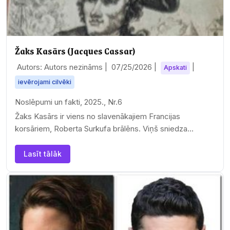
Žaks Kasārs (Jacques Cassar)
Autors: Autors nezināms |
07/25/2026
|
|
Apskati
ievērojami cilvēki
Noslēpumi un fakti, 2025., Nr.6
Žaks Kasārs ir viens no slavenākajiem Francijas
korsāriem, Roberta Surkufa brālēns. Viņš sniedza
ievērojamu palīdzību…
Lasīt tālāk