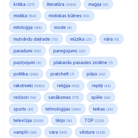
kritika
literatūra
maģija
(217)
(3149)
(15)
mistika
mistiskas būtnes
(164)
(55)
mitoloģija
mode
(186)
(8)
mutvārdu daiļrade
mūzika
nāra
(73)
(21)
(11)
paradumi
pareģojums
(119)
(25)
paziņojumi
plakanās pasaules zinātne
(9)
(7)
politika
pratchett
pūķis
(286)
(7)
(40)
rakstnieki
reliģija
reptiļi
(1580)
(142)
(45)
režisori
sanāksmes
spēle
(19)
(171)
(66)
sports
tehnoloģijas
teikas
(61)
(389)
(34)
televīzija
tērpi
TOP
(1205)
(16)
(220)
vampīri
vara
vēsture
(39)
(145)
(539)