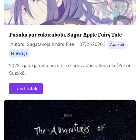
Pasaka par cukurābolu. Sugar Apple Fairy Tale
Autors: Sagatavoja Ilmārs Bite |
07/21/2026
|
|
Apskati
televīzija
2023. gada japāņu anime, režisors Johejs Sudzuki (Yōhei
Suzuki).
Lasīt tālāk