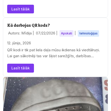
Lasīt tālāk
Kā darbojas QR kods?
Autors: Mīdija |
07/22/2026
|
|
Apskati
tehnoloģijas
12. jūnijs, 2026
QR kodi ir tik pat liela daļa mūsu ikdienas kā viedtālruņi.
Lai gan sākotnēji tas var šķist sarežģīts, darbības
princips ir…
Lasīt tālāk