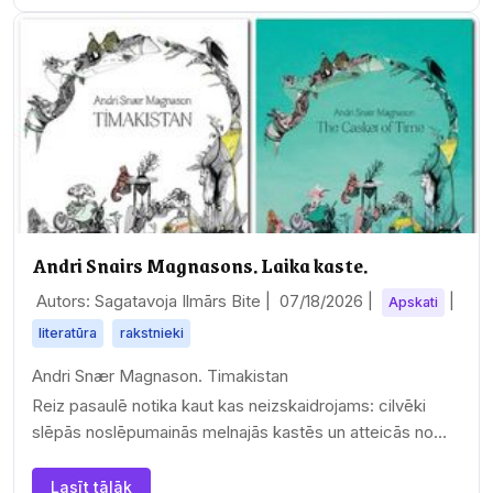
Andri Snairs Magnasons. Laika kaste.
Autors: Sagatavoja Ilmārs Bite |
07/18/2026
|
|
Apskati
literatūra
rakstnieki
Andri Snær Magnason. Timakistan
Reiz pasaulē notika kaut kas neizskaidrojams: cilvēki
slēpās noslēpumainās melnajās kastēs un atteicās no
tām izkāpt,…
Lasīt tālāk