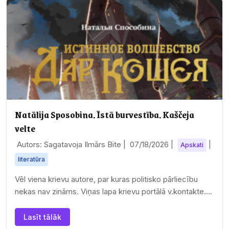
Natālija Sposobina. Īstā burvestība. Kaščeja
velte
Autors: Sagatavoja Ilmārs Bite |
07/18/2026
|
|
Apskati
literatūra
Vēl viena krievu autore, par kuras politisko pārliecību
nekas nav zināms. Viņas lapa krievu portālā v.kontakte.ru
nav pieejama, tāpat kā viss portāls…
Lasīt tālāk