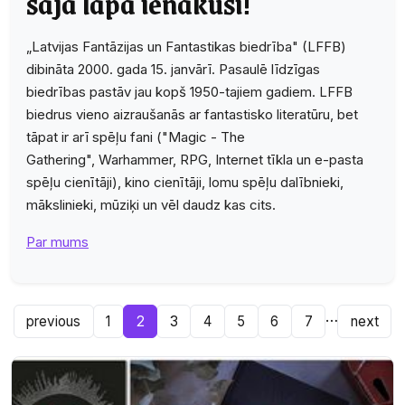
šajā lapā ienākuši!
„Latvijas Fantāzijas un Fantastikas biedrība" (LFFB)
dibināta 2000. gada 15. janvārī. Pasaulē līdzīgas
biedrības pastāv jau kopš 1950-tajiem gadiem. LFFB
biedrus vieno aizraušanās ar fantastisko literatūru, bet
tāpat ir arī spēļu fani ("Magic - The
Gathering", Warhammer, RPG, Internet tīkla un e-pasta
spēļu cienītāji), kino cienītāji, lomu spēļu dalībnieki,
mākslinieki, mūziķi un vēl daudz kas cits.
Par mums
…
previous
1
2
3
4
5
6
7
next