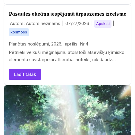
Pasaules okeāna iespējamā ārpuszemes izcelsme
Autors: Autors nezināms |
07/27/2026
|
|
Apskati
kosmoss
Planētas noslēpumi, 2026., aprīlis, Nr.4
Pētnieki veikuši mēģinājumu atbilstoši atsevišķu ķīmisko
elementu savstarpējai attiecībai noteikt, cik daudz…
Lasīt tālāk