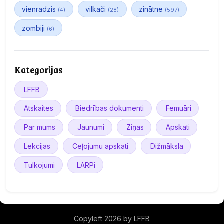
vienradzis
vilkači
zinātne
(4)
(28)
(597)
zombiji
(6)
Kategorijas
LFFB
Atskaites
Biedrības dokumenti
Femuāri
Par mums
Jaunumi
Ziņas
Apskati
Lekcijas
Ceļojumu apskati
Dižmāksla
Tulkojumi
LARPi
Copyleft 2026 by LFFB