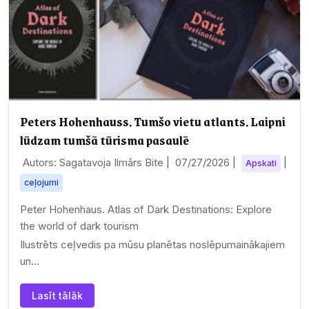
Peters Hohenhauss. Tumšo vietu atlants. Laipni
lūdzam tumšā tūrisma pasaulē
Autors: Sagatavoja Ilmārs Bite |
07/27/2026
|
|
Apskati
ceļojumi
Peter Hohenhaus. Atlas of Dark Destinations: Explore
the world of dark tourism
Ilustrēts ceļvedis pa mūsu planētas noslēpumainākajiem
un…
Lasīt tālāk