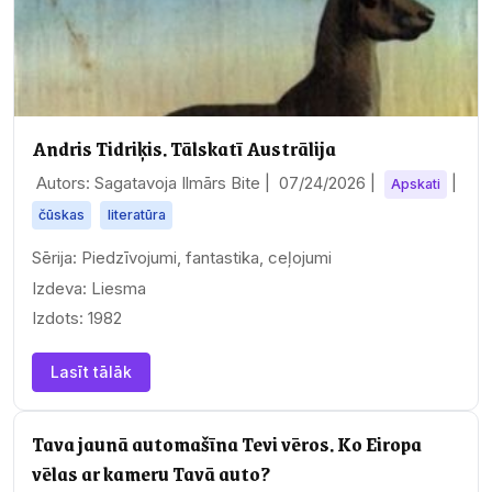
Andris Tidriķis. Tālskatī Austrālija
Autors: Sagatavoja Ilmārs Bite |
07/24/2026
|
|
Apskati
čūskas
literatūra
Sērija: Piedzīvojumi, fantastika, ceļojumi
Izdeva: Liesma
Izdots: 1982
Lasīt tālāk
Tava jaunā automašīna Tevi vēros. Ko Eiropa
vēlas ar kameru Tavā auto?