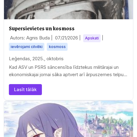
Supersievietes un kosmoss
Autors: Agnis Buda |
07/21/2026
|
|
Apskati
ievērojami cilvēki
kosmoss
Leģendas, 2025., oktobris
Kad ASV un PSRS sāncensība līdztekus militārajai un
ekonomiskajai jomai sāka aptvert arī ārpuszemes telpu,
Padomju…
Lasīt tālāk