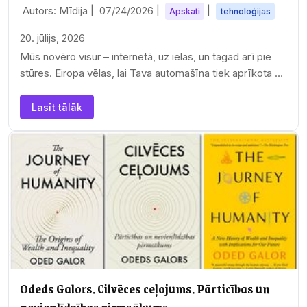
Autors: Mīdija |
07/24/2026
|
|
Apskati
tehnoloģijas
20. jūlijs, 2026
Mūs novēro visur – internetā, uz ielas, un tagad arī pie
stūres. Eiropa vēlas, lai Tava automašīna tiek aprīkota ar
kameru. Kāpēc?
Lasīt tālāk
Odeds Galors. Cilvēces ceļojums. Pārticības un
nevienlīdzības pirmsākums