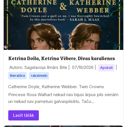
Ketrina Doila, Ketrina Vēbere. Divas karalienes
Autors: Sagatavoja Ilmārs Bite |
07/19/2026
|
|
Apskati
literatūra
rakstnieki
Catherine Doyle, Katherine Webber. Twin Crowns
Princese Rosa Walhart nekad nav bijusi ārpus pils sienām
un nekad nav pametusi galvaspilsētu. Taču…
Lasīt tālāk