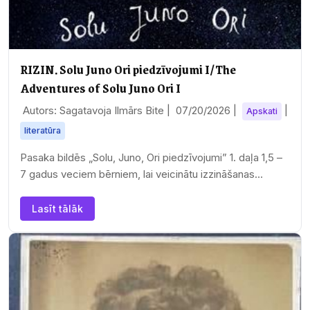
RIZIN. Solu Juno Ori piedzīvojumi I/The
Adventures of Solu Juno Ori I
Autors: Sagatavoja Ilmārs Bite |
07/20/2026
|
|
Apskati
literatūra
Pasaka bildēs „Solu, Juno, Ori piedzīvojumi” 1. daļa 1,5 –
7 gadus veciem bērniem, lai veicinātu izzināšanas
procesu, valodu apgūšanu, lasītprasmi,…
Lasīt tālāk